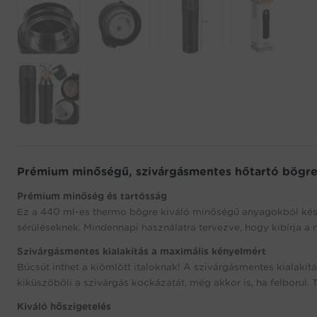
Prémium minőségű, szivárgásmentes hőtartó bögre
Prémium minőség és tartósság
Ez a 440 ml-es thermo bögre kiváló minőségű anyagokból készül
sérüléseknek. Mindennapi használatra tervezve, hogy kibírja a 
Szivárgásmentes kialakítás a maximális kényelmért
Búcsút inthet a kiömlött italoknak! A szivárgásmentes kialakí
kiküszöböli a szivárgás kockázatát, még akkor is, ha felborul.
Kiváló hőszigetelés