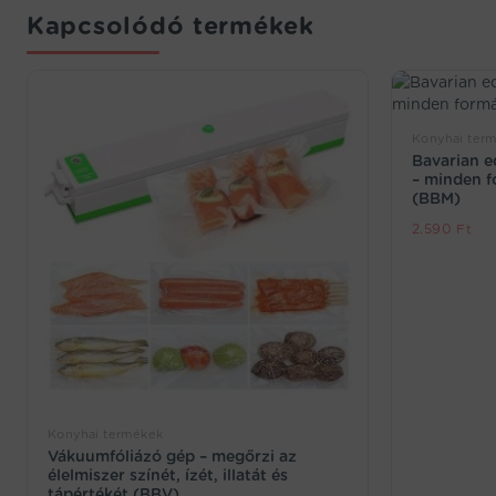
Kapcsolódó termékek
Konyhai ter
Bavarian e
– minden f
(BBM)
2.590
Ft
Konyhai termékek
Vákuumfóliázó gép – megőrzi az
élelmiszer színét, ízét, illatát és
tápértékét (BBV)