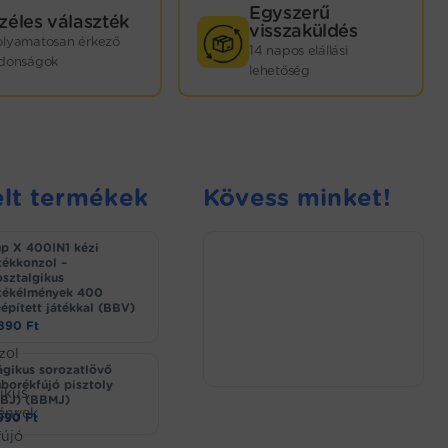
Egyszerű
zéles választék
visszaküldés
olyamatosan érkező
14 napos elállási
jdonságok
lehetőség
lt termékek
Kövess minket!
p X 400IN1 kézi
tékkonzol –
sztalgikus
tékélmények 400
épített játékkal (BBV)
.890
Ft
gikus sorozatlövő
borékfújó pisztoly
BJ) (BBMJ)
.990
Ft