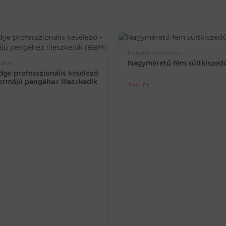
Konyhai termékek
Nagyméretű fém sültkiszed
mékek
dge professzionális késélező
ormájú pengéhez illeszkedik
790
Ft