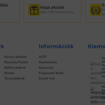
lítás
S
Napi akciók
F
Akár 70% kedvezmény
ú
ek
Információk
Kieme
Konzol játékok
ÁSZF
Su
já
Rajzolás/Festés
Adatkezelés
No
Kültéri játékok
Kapcsolat
já
be
Kreatív
Fogyasztó Barát
4
Társasjátékok
Emailt írok
Má
bu
(B
2