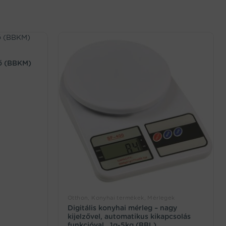
ő (BBKM)
Otthon, Konyhai termékek, Mérlegek
Digitális konyhai mérleg – nagy
kijelzővel, automatikus kikapcsolás
funkcióval , 1g-5kg (BBL)