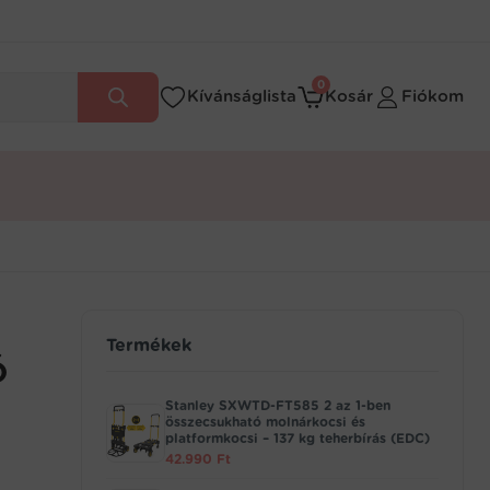
0
Kívánságlista
Kosár
Fiókom
Termékek
ó
Stanley SXWTD-FT585 2 az 1-ben
összecsukható molnárkocsi és
platformkocsi – 137 kg teherbírás (EDC)
42.990
Ft