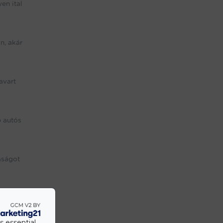
en ital
n, akár
avart
b autós
aságot
lasztás
s essential.