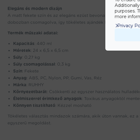
Additionall
Elegáns és modern dizájn
purposes. T
A matt fekete szín és az elegáns ezüst bevonat eleganciát sugá
more inform
dobozban csomagolva, így tökéletes ajándék lehet kávé- vagy
Privacy Po
Termék műszaki adatai:
Kapacitás
: 440 ml
Méretek
: 24 x 6,5 x 6,5 cm
Súly
: 0,27 kg
Súly csomagolással
: 0,3 kg
Szín
: Fekete
Anyag
: ABS, PC, Nylon, PP, Gumi, Vas, Réz
Márka
: RUHHY
Környezetbarát
: Csökkenti az egyszer használatos hulladék
Élelmiszerrel érintkező anyagok
: Toxikus anyagoktól mente
Könnyen tisztítható
: Kézzel mosható
Tökéletes választás mindazok számára, akik úton vannak, ez a 
egyszerű megoldást.