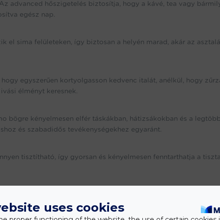
! Az advanced hőszigetelés biztosítja, hogy a kávé, tea vagy bármily
osítva egész nap.
 el sima felületeken, így biztosan a helyén marad, akár az asztalá
 hogy egyszerűen kortyolgasson kedvenc italát, anélkül, hogy zűrz
 ivási élményt keresnek.
o bögre kényelmesen elfér táskákban, hátizsákokban és a legtöb
záshoz és szabadidős tevékenységekhez egyaránt.
nnyen tisztítható, így gyorsan és kényelmesen fenntarthatja a tiszt
ól készült, így biztosítja, hogy italai mentesek legyenek a káros
ebsite uses cookies
kenteni az egyszer használatos hulladékot, így környezettudatos vá
latos termékek fogyasztását.
he proper functioning of the website, the use of certain cookies i