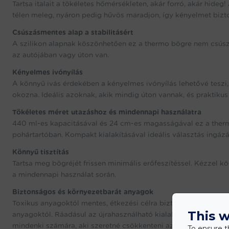
Tartsa italait a tökéletes hőmérsékleten, akár forró, akár hideg
télen meleg, nyáron pedig hűvös maradjon, így kényelmet bizt
Csúszásmentes alap a stabilitásért
A szilikon alapnak köszönhetően ez a thermo bögre nem csúszik
az autójában vagy úton van.
Kényelmes ivónyílás
A könnyű ivás érdekében a kényelmes ivónyílás lehetővé teszi,
okozna. Ideális azoknak, akik mindig úton vannak, és praktikus
Tökéletes méret utazáshoz és mindennapi használatra
440 ml-es kapacitásával és 24 cm-es magasságával ez a therm
pohártartóban. Kompakt kialakításával ideális választás ingá
Könnyű tisztítás
Tartsa meg bögréjét frissen minimális erőfeszítéssel. Kézzel kö
a mindennapi használat során.
Biztonságos és környezetbarát anyagok
Toxikus anyagoktól mentes, étkezési célra biztonságos anyagokb
This w
anyagoktól. Ráadásul az újrahasználható kialakítás segít csök
mindenki számára, aki szeretné csökkenteni az egyszer haszná
To ensure t