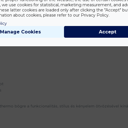
y, we use cookies for statistical, marketing measurement, and ad
hese latter cookies are loaded only after clicking the "Accept" bu
roz. Nemcsak praktikus kiegészítő, hanem stílusos is. Színes, eszt
ation about cookies, please refer to our Privacy Policy.
 teakedvelők számára.
licy
Manage Cookies
Accept
ot
s
thermo bögre a funkcionalitás, stílus és kényelem ötvözésével kíná