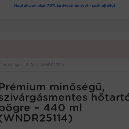
Napi akciók akár 70% kedvezménnyel – csak éjfélig!
őtartó bögre – 440 ml (WNDR25114)
Prémium minőségű,
szivárgásmentes hőtart
bögre – 440 ml
(WNDR25114)