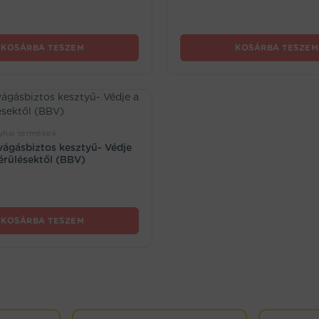
KOSÁRBA TESZEM
KOSÁRBA TESZEM
yhai termékek
vágásbiztos kesztyű- Védje
sérülésektől (BBV)
KOSÁRBA TESZEM