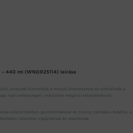
 – 440 ml (WNDR25114) leírása
t, amelyek biztosítják a hosszú élettartamot és ellenállnak a
napi rutin nehézségeit, miközben megőrzi teljesítményét.
tásnak köszönhetően, gumitömítéssel és szoros záródású fedéllel, a
 Tökéletes választás ingázóknak és utazóknak.