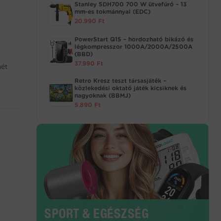
Stanley SDH700 700 W ütvefúró – 13
mm-es tokmánnyal (EDC)
20.990
Ft
PowerStart Q15 – hordozható bikázó és
légkompresszor 1000A/2000A/2500A
(BBD)
37.990
Ft
mét
Retro Kresz teszt társasjáték –
közlekedési oktató játék kicsiknek és
nagyoknak (BBMJ)
5.890
Ft
SPORT & EGÉSZSÉG