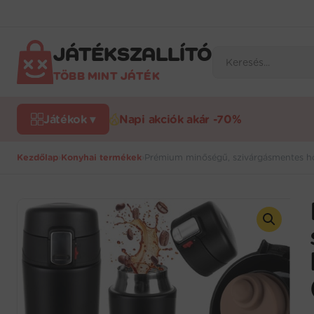
Ugrás
a
tartalomra
JÁTÉKSZALLÍTÓ
Products
search
TÖBB MINT JÁTÉK
Játékok ▾
Napi akciók akár -70%
Kezdőlap
›
Konyhai termékek
›
Prémium minőségű, szivárgásmentes h