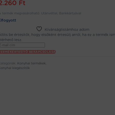
2.260
Ft
A termék megvásárolható: Utánvéttel, Bankkártyával
Elfogyott
Kívánságlistámhoz adom
Állíts be értesítőt, hogy elsőként értesülj arról, ha ez a termék is
elérhető lesz.
Enter
your
TERMÉKÉRTESÍTŐ BEKAPCSOLÁSA
email
address
Kategóriák:
Konyhai termékek
,
to
Konyhai kiegészítők
oin
the
aitlist
or
his
product