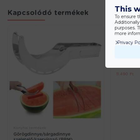
This w
Kapcsolódó termékek
To ensure t
Additionall
purposes. T
more inform
Privacy Po
Kert/szabadi
Elektromos h
BBQ/GRILL/
WATER+ Fal
csaptelep,
11.490
Ft
Konyhai termékek
Görögdinnye/sárgadinnye
szeletelő/szervírozó (BBM)