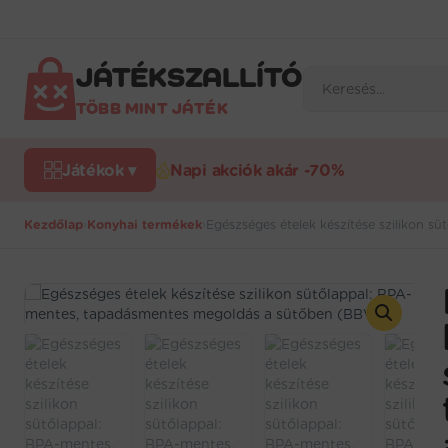
Ugrás
a
tartalomra
JÁTÉKSZALLÍTÓ
Products
search
TÖBB MINT JÁTÉK
Játékok ▾
Napi akciók akár -70%
Kezdőlap
›
Konyhai termékek
›
Egészséges ételek készítése szilikon 