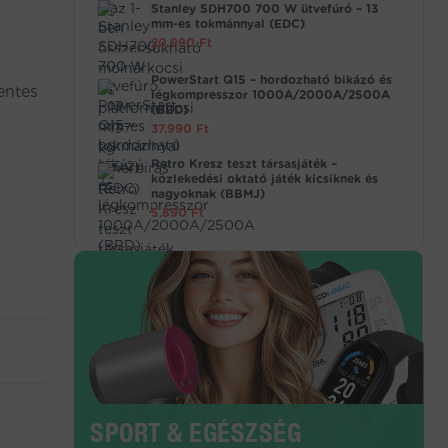
Stanley SDH700 700 W ütvefúró – 13
mm-es tokmánnyal (EDC)
20.990
Ft
PowerStart Q15 – hordozható bikázó és
entes
légkompresszor 1000A/2000A/2500A
(BBD)
37.990
Ft
Retro Kresz teszt társasjáték –
közlekedési oktató játék kicsiknek és
nagyoknak (BBMJ)
5.890
Ft
SPORT & EGÉSZSÉG