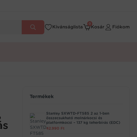
0
Kívánságlista
Kosár
Fiókom
Termékek
,
Stanley SXWTD-FT585 2 az 1-ben
összecsukható molnárkocsi és
ás
platformkocsi – 137 kg teherbírás (EDC)
42.990
Ft