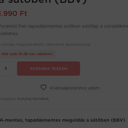
1.990
Ft
Pyramid Pan tapadásmentes szilikon sütőlap a zsiradékm
sütéshez.
A termék megvásárolható: Utánvéttel, Bankkártyával
Már csak 10 db van raktáron!
Egészséges
KOSÁRBA TESZEM
ételek
készítése
szilikon
sütőlappal:
Kívánságlistámhoz adom
BPA-
Kategória:
mentes,
Konyhai termékek
tapadásmentes
megoldás
a
 BPA-mentes, tapadásmentes megoldás a sütőben (BBV)
sütőben
(BBV)