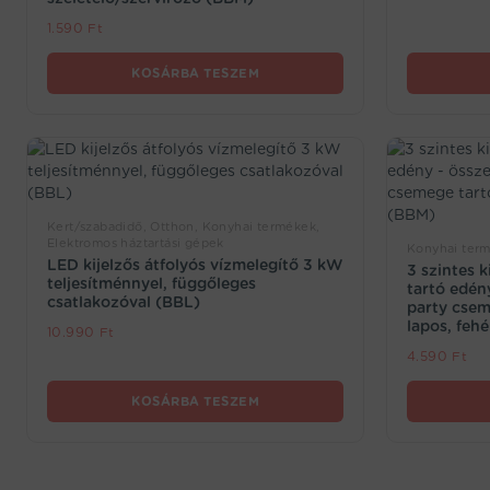
1.590
Ft
KOSÁRBA TESZEM
Kert/szabadidő, Otthon, Konyhai termékek,
Elektromos háztartási gépek
Konyhai term
LED kijelzős átfolyós vízmelegítő 3 kW
3 szintes 
teljesítménnyel, függőleges
tartó edén
csatlakozóval (BBL)
party csem
lapos, feh
10.990
Ft
4.590
Ft
KOSÁRBA TESZEM