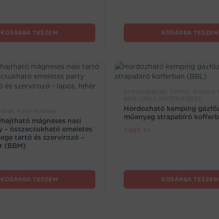
KOSÁRBA TESZEM
KOSÁRBA TESZEM
Kert/szabadidő, Otthon, Konyhai 
BBQ/GRILL/SÜTÉS/FŐZÉS
Hordozható kemping gázfő
ékek, Party kellékek
műanyag strapabíró koffer
kihajtható mágneses nasi
y – összecsukható emeletes
7.690
Ft
ege tartó és szervírozó –
ér (BBM)
KOSÁRBA TESZEM
KOSÁRBA TESZEM