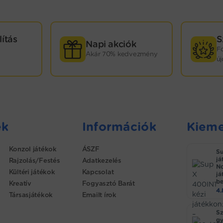
lítás
S
Napi akciók
F
Akár 70% kedvezmény
ú
ek
Információk
Kieme
Konzol játékok
ÁSZF
Su
já
Rajzolás/Festés
Adatkezelés
No
Kültéri játékok
Kapcsolat
já
be
Kreatív
Fogyasztó Barát
4
Társasjátékok
Emailt írok
Sz
gy