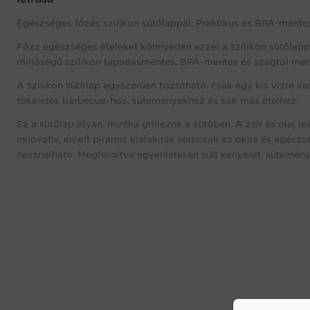
Egészséges főzés szilikon sütőlappal: Praktikus és BPA-ment
Főzz egészséges ételeket könnyedén ezzel a szilikon sütőlappal,
minőségű szilikon tapadásmentes, BPA-mentes és szagtól mente
A szilikon sütőlap egyszerűen tisztítható: csak egy kis vízre v
tökéletes barbecue-hoz, süteményekhez és sok más ételhez.
Ez a sütőlap olyan, mintha grillezne a sütőben. A zsír és olaj l
innovatív, emelt piramis kialakítás nemcsak az okos és egészsé
használható. Megfordítva egyenletesen sült kenyeret, sütemén