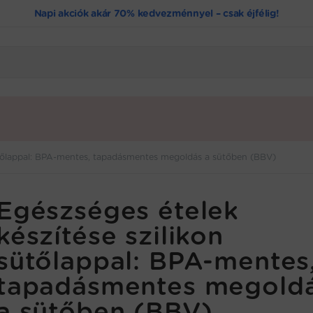
Napi akciók akár 70% kedvezménnyel – csak éjfélig!
sütőlappal: BPA-mentes, tapadásmentes megoldás a sütőben (BBV)
Egészséges ételek
készítése szilikon
sütőlappal: BPA-mentes
tapadásmentes megold
a sütőben (BBV)