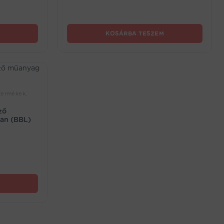
KOSÁRBA TESZEM
termékek,
ző
ban (BBL)