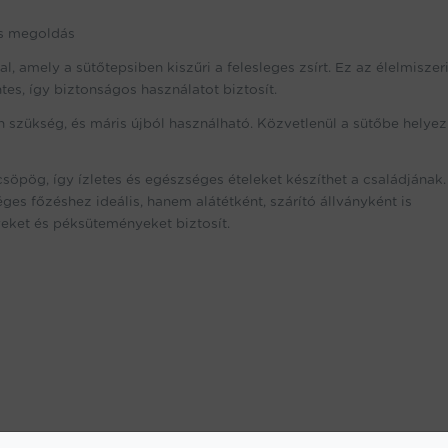
mennyiség
es megoldás
 amely a sütőtepsiben kiszűri a felesleges zsírt. Ez az élelmiszer
s, így biztonságos használatot biztosít.
an szükség, és máris újból használható. Közvetlenül a sütőbe helyez
ecsöpög, így ízletes és egészséges ételeket készíthet a családjának
ges főzéshez ideális, hanem alátétként, szárító állványként is
yeket és péksüteményeket biztosít.