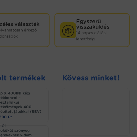
Egyszerű
zéles választék
visszaküldés
olyamatosan érkező
14 napos elállási
jdonságok
lehetőség
lt termékek
Kövess minket!
p X 400IN1 kézi
tékkonzol –
sztalgikus
tékélmények 400
épített játékkal (BBV)
.890
Ft
ökőkút szőnyeg
erekeknek vidám