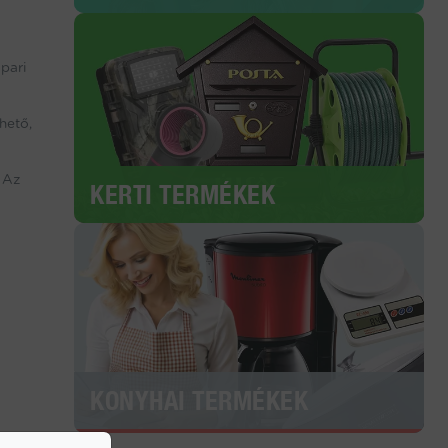
ipari
hető,
. Az
KERTI TERMÉKEK
KONYHAI TERMÉKEK