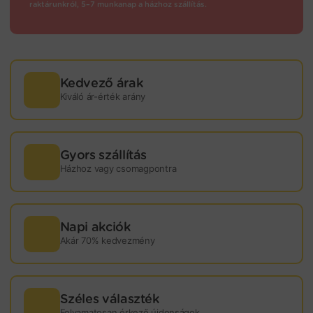
raktárunkról, 5–7 munkanap a házhoz szállítás.
Kedvező árak
Kiváló ár-érték arány
Gyors szállítás
Házhoz vagy csomagpontra
Napi akciók
Akár 70% kedvezmény
Széles választék
Folyamatosan érkező újdonságok