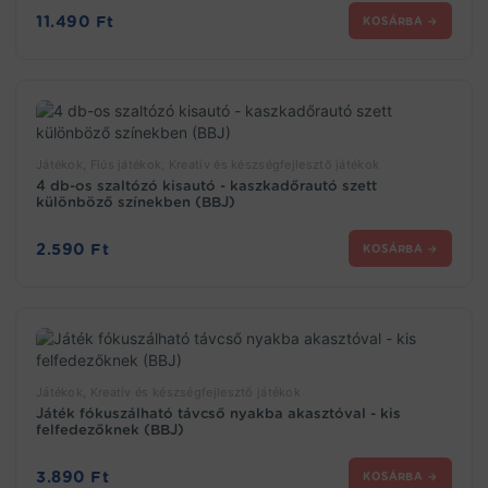
11.490
Ft
KOSÁRBA →
Játékok, Fiús játékok, Kreatív és készségfejlesztő játékok
4 db-os szaltózó kisautó - kaszkadőrautó szett
különböző színekben (BBJ)
2.590
Ft
KOSÁRBA →
Játékok, Kreatív és készségfejlesztő játékok
Játék fókuszálható távcső nyakba akasztóval - kis
felfedezőknek (BBJ)
3.890
Ft
KOSÁRBA →