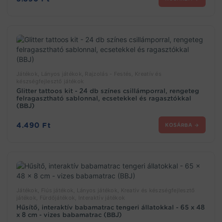
Játékok, Lányos játékok, Rajzolás - Festés, Kreatív és
készségfejlesztő játékok
Glitter tattoos kit - 24 db színes csillámporral, rengeteg
felragasztható sablonnal, ecsetekkel és ragasztókkal
(BBJ)
4.490
Ft
KOSÁRBA →
Játékok, Fiús játékok, Lányos játékok, Kreatív és készségfejlesztő
játékok, Fürdőjátékok, Interaktív játékok
Hűsítő, interaktív babamatrac tengeri állatokkal - 65 x 48
x 8 cm - vizes babamatrac (BBJ)