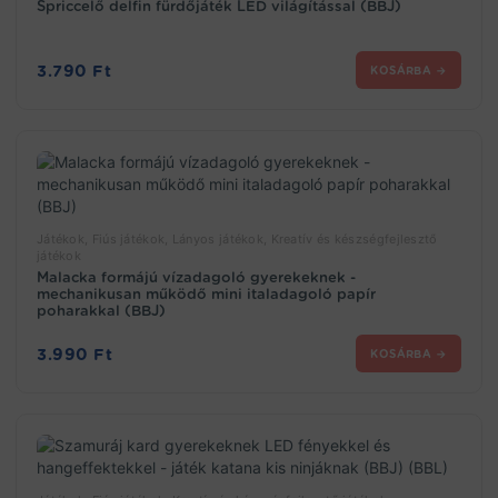
Spriccelő delfin fürdőjáték LED világítással (BBJ)
3.790
Ft
KOSÁRBA →
Játékok, Fiús játékok, Lányos játékok, Kreatív és készségfejlesztő
játékok
Malacka formájú vízadagoló gyerekeknek -
mechanikusan működő mini italadagoló papír
poharakkal (BBJ)
3.990
Ft
KOSÁRBA →