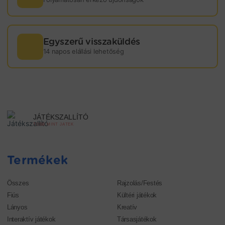
Egyszerű visszaküldés
14 napos elállási lehetőség
JÁTÉKSZALLÍTÓ
TÖBB MINT JÁTÉK
Termékek
Összes
Rajzolás/Festés
Fiús
Kültéri játékok
Lányos
Kreatív
Interaktív játékok
Társasjátékok