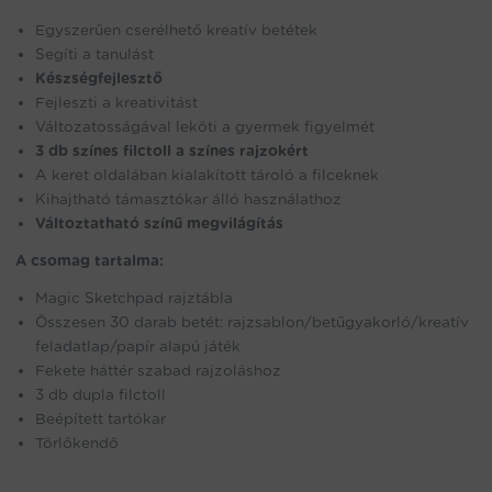
Egyszerűen cserélhető kreatív betétek
Segíti a tanulást
Készségfejlesztő
Fejleszti a kreativitást
Változatosságával leköti a gyermek figyelmét
3 db színes filctoll a színes rajzokért
A keret oldalában kialakított tároló a filceknek
Kihajtható támasztókar álló használathoz
Változtatható színű megvilágítás
A csomag tartalma:
Magic Sketchpad rajztábla
Összesen 30 darab betét: rajzsablon/betűgyakorló/kreatív
feladatlap/papír alapú játék
Fekete háttér szabad rajzoláshoz
3 db dupla filctoll
Beépített tartókar
Törlőkendő