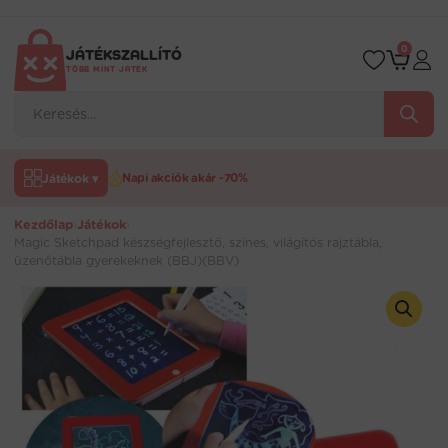
Ugrás
a
tartalomra
0
JÁTÉKSZALLÍTÓ
TÖBB MINT JÁTÉK
Products
search
Játékok ▾
Napi akciók akár -70%
Kezdőlap
›
Játékok
›
Magic Sketchpad készségfejlesztő, színes, világítós rajztábla,
üzenőtábla gyerekeknek (BBJ)(BBV)