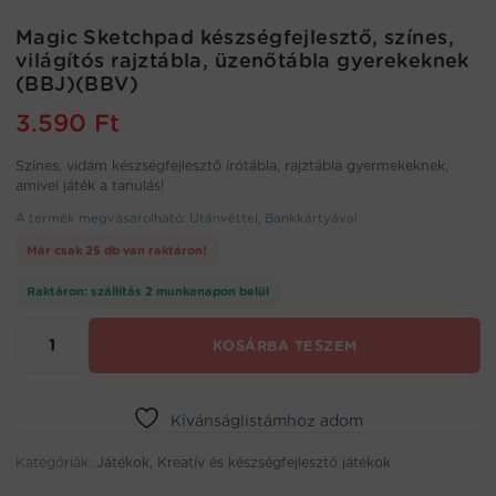
Magic Sketchpad készségfejlesztő, színes,
világítós rajztábla, üzenőtábla gyerekeknek
(BBJ)(BBV)
3.590
Ft
Színes, vidám készségfejlesztő írótábla, rajztábla gyermekeknek,
amivel játék a tanulás!
A termék megvásárolható: Utánvéttel, Bankkártyával
Már csak 25 db van raktáron!
Raktáron: szállítás 2 munkanapon belül
Magic
KOSÁRBA TESZEM
Sketchpad
készségfejlesztő,
színes,
világítós
Kívánságlistámhoz adom
rajztábla,
Kategóriák:
üzenőtábla
Játékok
,
Kreatív és készségfejlesztő játékok
gyerekeknek