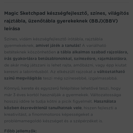
(BBJ)
(BBV)
Magic Sketchpad készségfejlesztő, színes, világítós
mennyiség
rajztábla, üzenőtábla gyerekeknek (BBJ)(BBV)
leírása
Színes, vidám készségfejlesztő írótábla, rajztábla
gyermekeknek,
amivel játék a tanulás!
A variálható
betéteknek köszönhetően
a tábla alkalmas szabad rajzolásra,
írás gyakorlásra betűsablonokkal, színezésre, rajzmásolásra
,
de akár még játszani is lehet rajta, amőbázni, vagy épp kiutat
keresni a labirintusból. Az elkészült rajzokat a
változtatható
színű megvilágítás
teszi még színesebbé, izgalmasabbá.
Könnyű, kerete és egyszerű felépítése lehetővé teszi, hogy
már 3 éves kortól használják a gyermekek. Változatossága
hosszú időre le tudja kötni a picik figyelmét.
Használata
közben észrevétlenül tanulhatnak vele
, hiszen fejleszti a
kreativitást, a finommotoros képességeket a
problémamegoldó készséget és a szépérzéket is.
Főbb jellemzők: