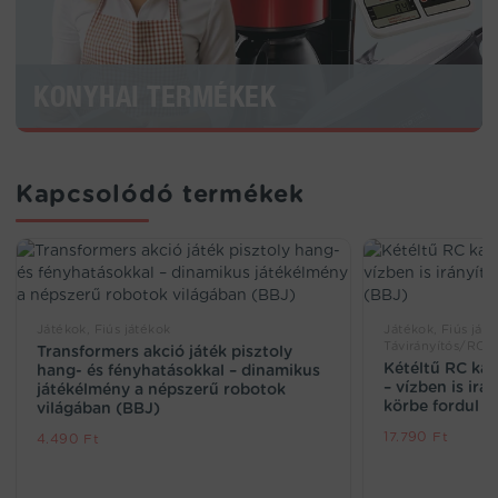
KONYHAI TERMÉKEK
Kapcsolódó termékek
Játékok, Fiús játékok
Játékok, Fiús játé
Távirányítós/RC j
Transformers akció játék pisztoly
Kétéltű RC k
hang- és fényhatásokkal – dinamikus
– vízben is irá
játékélmény a népszerű robotok
körbe fordul (
világában (BBJ)
17.790
Ft
4.490
Ft