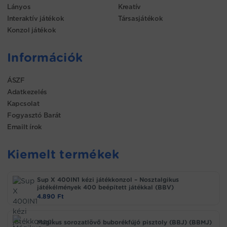
Lányos
Kreatív
Interaktív játékok
Társasjátékok
Konzol játékok
Információk
ÁSZF
Adatkezelés
Kapcsolat
Fogyasztó Barát
Emailt írok
Kiemelt termékek
Sup X 400IN1 kézi játékkonzol – Nosztalgikus
játékélmények 400 beépített játékkal (BBV)
4.890
Ft
Mágikus sorozatlövő buborékfújó pisztoly (BBJ) (BBMJ)