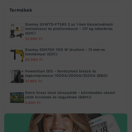
Termékek
Stanley SXWTD-FT585 2 az 1-ben összecsukható
molnárkocsi és platformkocsi – 137 kg teherbírás
(EDC)
42.990
Ft
Stanley SDH700 700 W ütvefúró – 13 mm-es
tokmánnyal (EDC)
20.990
Ft
PowerStart Q15 – hordozható bikázó és
légkompresszor 1000A/2000A/2500A (BBD)
37.990
Ft
Retro Kresz teszt társasjáték – közlekedési oktató
játék kicsiknek és nagyoknak (BBMJ)
5.890
Ft