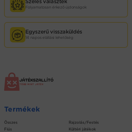
Széles választék
Folyamatosan érkező újdonságok
Egyszerű visszaküldés
14 napos elállási lehetőség
JÁTÉKSZALLÍTÓ
TÖBB MINT JÁTÉK
Termékek
Összes
Rajzolás/Festés
Fiús
Kültéri játékok