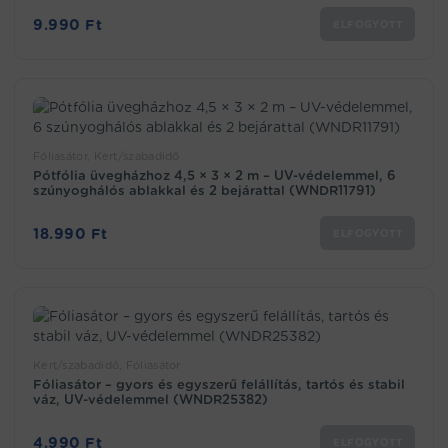
9.990
Ft
ELFOGYOTT
Fóliasátor, Kert/szabadidő
Pótfólia üvegházhoz 4,5 × 3 × 2 m – UV-védelemmel, 6
szúnyoghálós ablakkal és 2 bejárattal (WNDR11791)
18.990
Ft
ELFOGYOTT
Kert/szabadidő, Fóliasátor
Fóliasátor – gyors és egyszerű felállítás, tartós és stabil
váz, UV-védelemmel (WNDR25382)
4.990
Ft
ELFOGYOTT