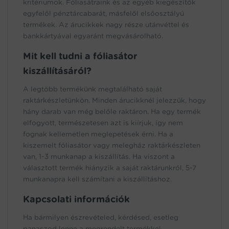
kritériumok. Fóliasátraink és az egyéb kiegészítők
egyfelől pénztárcabarát, másfelől elsőosztályú
termékek. Az árucikkek nagy része utánvéttel és
bankkártyával egyaránt megvásárolható.
Mit kell tudni a fóliasátor
kiszállításáról?
A legtöbb termékünk megtalálható saját
raktárkészletünkön. Minden árucikknél jelezzük, hogy
hány darab van még belőle raktáron. Ha egy termék
elfogyott, természetesen azt is kiírjuk, így nem
fognak kellemetlen meglepetések érni. Ha a
kiszemelt fóliasátor vagy melegház raktárkészleten
van, 1-3 munkanap a kiszállítás. Ha viszont a
választott termék hiányzik a saját raktárunkról, 5-7
munkanapra kell számítani a kiszállításhoz.
Kapcsolati információk
Ha bármilyen észrevételed, kérdésed, esetleg
panaszod lenne a megrendelt termékkel