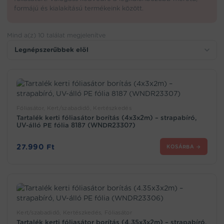
formájú és kialakítású termékeink között.
Mind a(z) 10 találat megjelenítve
Sorted
by
popularity
Fóliasátor, Kert/szabadidő, Kertészkedés
Tartalék kerti fóliasátor borítás (4x3x2m) – strapabíró,
UV-álló PE fólia 8187 (WNDR23307)
27.990
Ft
KOSÁRBA →
Kert/szabadidő, Kertészkedés, Fóliasátor
Tartalék kerti fóliasátor borítás (4.35x3x2m) – strapabíró,