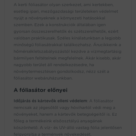
A kerti fóliasátor olyan szerkezet, ami kertekben,
esetleg ipari, mezőgazdasági területeken védelmet
nyújt a növényeknek a környezeti hatásokkal
szemben. Ezek a konstrukciók általában igen
gyorsan összeszerelhetők és szétszerelhetők, ezért
valóban praktikusak. Széles kínálatunkban a legjobb
minőségű fóliasátrakkal találkozhatsz. Árucikkeink a
hőmérsékletszabályozástól kezdve a vízmegtartásig
bármilyen feltételnek megfelelnek. Akár kisebb, akár
nagyobb terület áll rendelkezésedre, ha
növénytermesztésen gondolkodsz, nézz szét a
fóliasátor webáruházunkban.
A fóliasátor előnyei
Időjárás és kártevők elleni védelem
: A fóliasátor
nemcsak az jégesőtől vagy hóvihartól védi meg a
növényeket, hanem a kártevők betegségeitől is. Ez
főleg a termékeink elsőosztályú anyagának
köszönhető. A víz- és UV-álló vastag fólia jelentősen
felgyorsítja a termények növekedését.