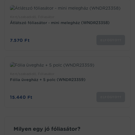
Kert/szabadidő, Fóliasátor
Átlátszó fóliasátor - mini melegház (WNDR23358)
7.570
Ft
ELFOGYOTT
Kert/szabadidő, Fóliasátor
Fólia üvegház + 5 polc (WNDR23359)
15.440
Ft
ELFOGYOTT
Milyen egy jó fóliasátor?