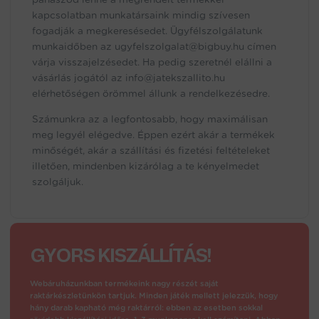
kapcsolatban munkatársaink mindig szívesen
fogadják a megkeresésedet.
Ügyfélszolgálatunk
munkaidőben az ugyfelszolgalat@bigbuy.hu címen
várja visszajelzésedet. Ha pedig szeretnél elállni a
vásárlás jogától az info@jatekszallito.hu
elérhetőségen örömmel állunk a rendelkezésedre.
Számunkra az a legfontosabb, hogy maximálisan
meg legyél elégedve. Éppen ezért akár a termékek
minőségét, akár a szállítási és fizetési feltételeket
illetően, mindenben kizárólag a te kényelmedet
szolgáljuk.
GYORS KISZÁLLÍTÁS!
Webáruházunkban termékeink nagy részét saját
raktárkészletünkön tartjuk. Minden játék mellett jelezzük, hogy
hány darab kapható még raktárról: ebben az esetben sokkal