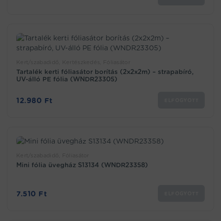
Kert/szabadidő, Kertészkedés, Fóliasátor
Tartalék kerti fóliasátor borítás (2x2x2m) – strapabíró,
UV-álló PE fólia (WNDR23305)
12.980
Ft
ELFOGYOTT
Kert/szabadidő, Fóliasátor
Mini fólia üvegház S13134 (WNDR23358)
7.510
Ft
ELFOGYOTT