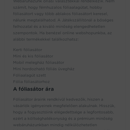
Webáruházunk óriási választékkal rendelkezik. Nem
számít, hogy fémhuzalos fóliaalagútat, hobby
fóliasátort vagy több ablakos fóliasátort keresel,
nálunk megtalálhatod. A Játékszállítónál a bőséges
felhozatal és a kiváló minőség elengedhetetlen
szempontok. Ha benézel online webshopunkba, az
alábbi termékekkel találkozhatsz:
Kerti fóliasátor
Mini és kis fóliasátor
Mobil melegház
fóliasátor
Mini hordozható fóliás üvegház
Fóliaalagút szett
Fólia fóliasátorhoz
A fóliasátor ára
Fóliasátor áraink rendkívül kedvezők, hiszen a
vásárlók igényeinek megfelelően alakulnak. Hisszük,
hogy a fogyasztóink elégedettsége a legfontosabb,
ezért a költséghatékonyság és a prémium minőség
webáruházunkban mindig nélkülözhetetlen