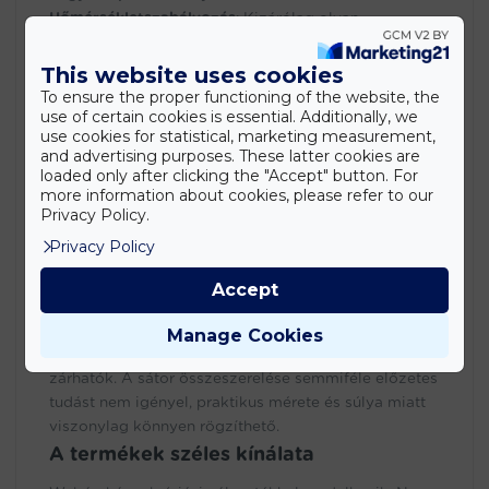
Hőmérsékletszabályozás
: Kizárólag olyan
termékeket árulunk, amelyek maximálisan biztosítják
a megfelelő szellőzést, valamit a fénymennyiség és a
This website uses cookies
páratartalom szabályozását. Mindezt a szúnyoghálós
To ensure the proper functioning of the website, the
ablakok garantálják, amelyek szintén a legnagyobb
use of certain cookies is essential. Additionally, we
use cookies for statistical, marketing measurement,
körültekintéssel lettek kialakítva.
and advertising purposes. These latter cookies are
Víztakarékossági szempontok
: Egy fóliasátorban a
loaded only after clicking the "Accept" button. For
víz jobban megmarad, ezért kevesebb öntözést
more information about cookies, please refer to our
igényel. A kedvezőbb környezeti feltételek kiváló
Privacy Policy.
terméshozamot eredményezhetnek. Ezért, ha nálunk
Privacy Policy
vásárolsz, növényeid garantáltan finomak és
egészségesek lesznek.
Accept
Praktikusság
: Ha nem szeretnél órákig bajlódni a
sátor felállításával, ezt a terméket neked találták ki.
Manage Cookies
Árucikkeink a lehető legegyszerűbben nyithatók és
zárhatók. A sátor összeszerelése semmiféle előzetes
tudást nem igényel, praktikus mérete és súlya miatt
viszonylag könnyen rögzíthető.
A termékek széles kínálata