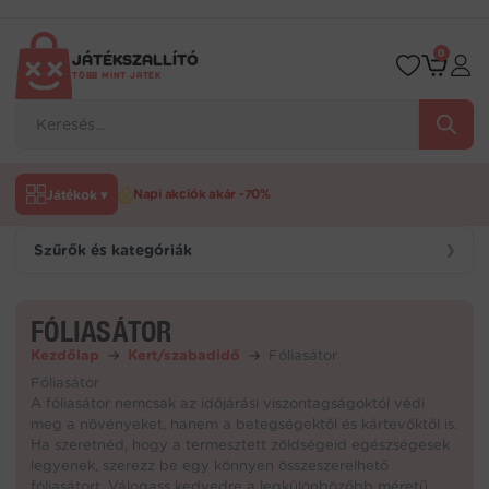
Ugrás
a
tartalomra
0
JÁTÉKSZALLÍTÓ
TÖBB MINT JÁTÉK
Products
search
Játékok ▾
Napi akciók akár -70%
Szűrők és kategóriák
❯
FÓLIASÁTOR
Kezdőlap
→
Kert/szabadidő
→
Fóliasátor
Fóliasátor
A fóliasátor nemcsak az időjárási viszontagságoktól védi
meg a növényeket, hanem a betegségektől és kártevőktől is.
Ha szeretnéd, hogy a termesztett zöldségeid egészségesek
legyenek, szerezz be egy könnyen összeszerelhető
fóliasátort. Válogass kedvedre a legkülönbözőbb méretű,