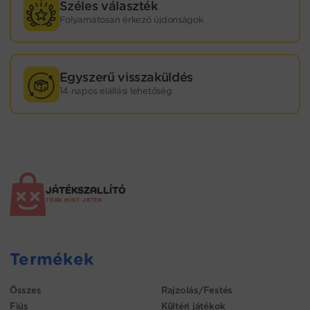
Széles választék
Folyamatosan érkező újdonságok
Egyszerű visszaküldés
14 napos elállási lehetőség
JÁTÉKSZALLÍTÓ
TÖBB MINT JÁTÉK
Termékek
Összes
Rajzolás/Festés
Fiús
Kültéri játékok