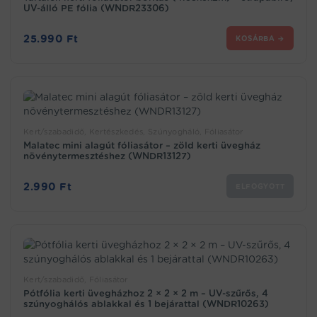
UV-álló PE fólia (WNDR23306)
25.990
Ft
KOSÁRBA →
Kert/szabadidő, Kertészkedés, Szúnyogháló, Fóliasátor
Malatec mini alagút fóliasátor – zöld kerti üvegház
növénytermesztéshez (WNDR13127)
2.990
Ft
ELFOGYOTT
Kert/szabadidő, Fóliasátor
Pótfólia kerti üvegházhoz 2 × 2 × 2 m – UV-szűrős, 4
szúnyoghálós ablakkal és 1 bejárattal (WNDR10263)