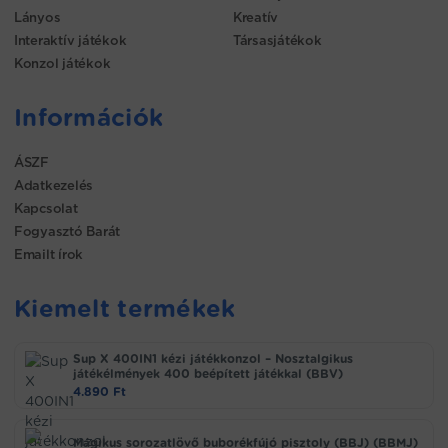
Lányos
Kreatív
Interaktív játékok
Társasjátékok
Konzol játékok
Információk
ÁSZF
Adatkezelés
Kapcsolat
Fogyasztó Barát
Emailt írok
Kiemelt termékek
Sup X 400IN1 kézi játékkonzol – Nosztalgikus
játékélmények 400 beépített játékkal (BBV)
4.890
Ft
Mágikus sorozatlövő buborékfújó pisztoly (BBJ) (BBMJ)