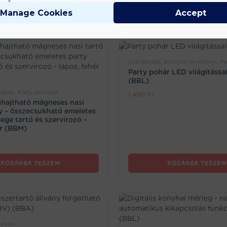
Manage Cookies
Accept
Szórakozás, Konyhai termékek, Pa
Party pohár LED világítássa
(BBL)
ékek, Party kellékek
1.490
Ft
kihajtható mágneses nasi
y – összecsukható emeletes
ege tartó és szervírozó –
ér (BBM)
KOSÁRBA TESZEM
KOSÁRBA TESZEM
mékek