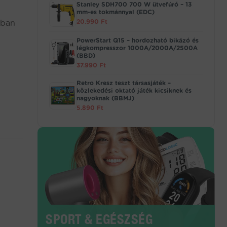
Stanley SDH700 700 W ütvefúró – 13
mm-es tokmánnyal (EDC)
20.990
Ft
rban
PowerStart Q15 – hordozható bikázó és
légkompresszor 1000A/2000A/2500A
(BBD)
37.990
Ft
Retro Kresz teszt társasjáték –
közlekedési oktató játék kicsiknek és
nagyoknak (BBMJ)
5.890
Ft
SPORT & EGÉSZSÉG