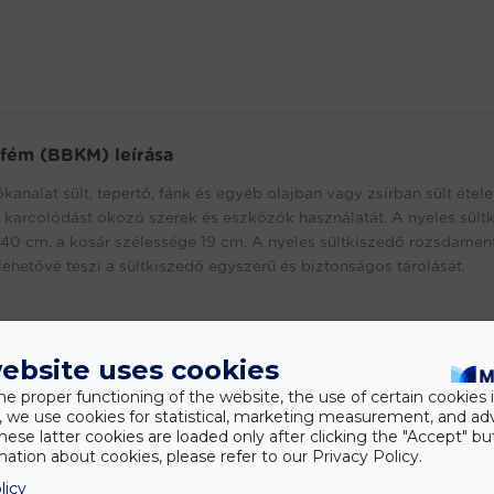
 fém (BBKM) leírása
nalat sült, tepertő, fánk és egyéb olajban vagy zsírban sült étele
a karcolódást okozó szerek és eszközök használatát. A nyeles sült
za 40 cm, a kosár szélessége 19 cm. A nyeles sültkiszedő rozsdamen
lehetővé teszi a sültkiszedő egyszerű és biztonságos tárolását.
ebsite uses cookies
he proper functioning of the website, the use of certain cookies i
y, we use cookies for statistical, marketing measurement, and ad
hese latter cookies are loaded only after clicking the "Accept" bu
ült ételekhez, disznóvágásra
ation about cookies, please refer to our Privacy Policy.
licy