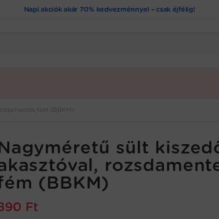
Napi akciók akár 70% kedvezménnyel – csak éjfélig!
rozsdamentes fém (BBKM)
Nagyméretű sült kiszed
akasztóval, rozsdament
fém (BBKM)
890
Ft