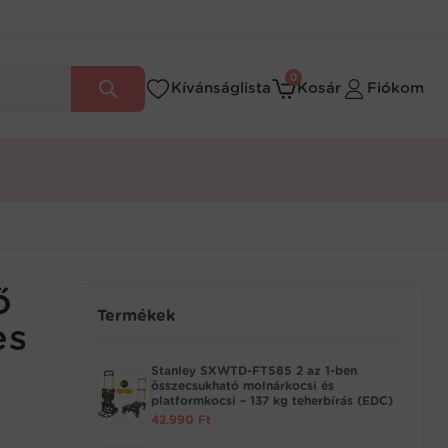
0
Kívánságlista
Kosár
Fiókom
ő
Termékek
es
Stanley SXWTD-FT585 2 az 1-ben
összecsukható molnárkocsi és
platformkocsi – 137 kg teherbírás (EDC)
42.990
Ft