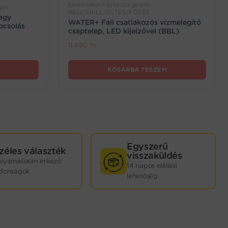
Elektromos háztartási gépek,
gek
BBQ/GRILL/SÜTÉS/FŐZÉS
nagy
WATER+ Fali csatlakozós vízmelegítő
apcsolás
csaptelep, LED kijelzővel (BBL)
11.490
Ft
KOSÁRBA TESZEM
Egyszerű
zéles választék
visszaküldés
olyamatosan érkező
14 napos elállási
jdonságok
lehetőség