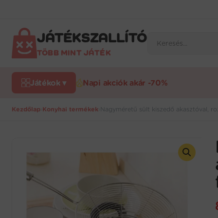
Ugrás
a
tartalomra
JÁTÉKSZALLÍTÓ
Products
search
TÖBB MINT JÁTÉK
Játékok ▾
Napi akciók akár -70%
Kezdőlap
›
Konyhai termékek
›
Nagyméretű sült kiszedő akasztóval, 