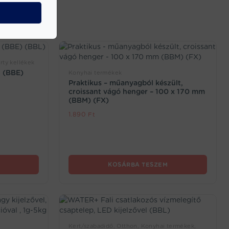
rty kellékek
l (BBE)
Konyhai termékek
Praktikus – műanyagból készült,
croissant vágó henger – 100 x 170 mm
(BBM) (FX)
1.890
Ft
KOSÁRBA TESZEM
Kert/szabadidő, Otthon, Konyhai termékek,