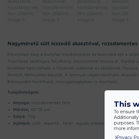
Nagyméretű sült kiszedő akasztóval, rozsdamentes
Könnyítsd meg a konyhai munkálatokat és használd ezt a szűrőka
Tisztítása: semleges folyékony mosószerrel mossa el. Kerülje 
kiválóan használható a főzésnél, sütésnél és tálalásnál. Hoss
fémből, fémnyéllel készült. A fémnyél végén található akasztó 
Könnyedén tisztítható, mosogatógépben is mosható.
Tulajdonságok:
This w
Anyaga:
rozsdamentes fém
Mérete:
40*19 cm
To ensure t
Súlya:
115g
Additionall
purposes. T
Ajánljuk:
sült-, tepertő-, fánk-, egyéb olajban vagy zsírban s
more inform
Privacy Po