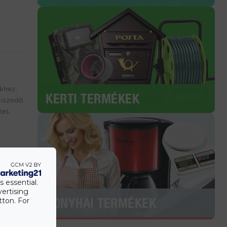
khez.
KERTI TERMÉKEK
kiszedő
tes
s essential.
vertising
KONYHAI TERMÉKEK
tton. For