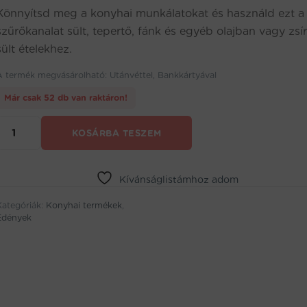
Könnyítsd meg a konyhai munkálatokat és használd ezt a
szűrőkanalat sült, tepertő, fánk és egyéb olajban vagy zsí
sült ételekhez.
A termék megvásárolható: Utánvéttel, Bankkártyával
Már csak 52 db van raktáron!
Nagyméretű
KOSÁRBA TESZEM
sült
kiszedő
akasztóval,
rozsdamentes
Kívánságlistámhoz adom
fém
Kategóriák:
(BBKM)
Konyhai termékek
,
Edények
mennyiség