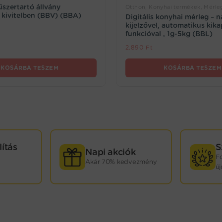
űszertartó állvány
Otthon, Konyhai termékek, Mérle
 kivitelben (BBV) (BBA)
Digitális konyhai mérleg – 
kijelzővel, automatikus kik
funkcióval , 1g-5kg (BBL)
2.890
Ft
KOSÁRBA TESZEM
KOSÁRBA TESZEM
lítás
S
Napi akciók
F
Akár 70% kedvezmény
ú