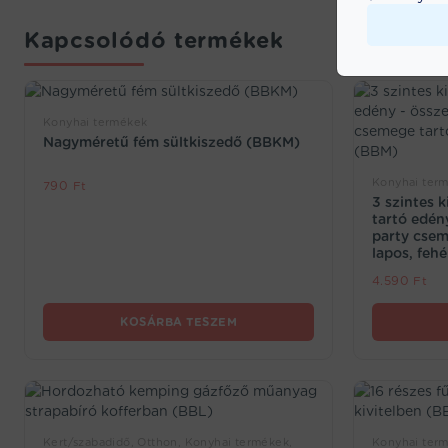
Kapcsolódó termékek
Konyhai termékek
Nagyméretű fém sültkiszedő (BBKM)
Konyhai term
790
Ft
3 szintes 
tartó edén
party csem
lapos, feh
4.590
Ft
KOSÁRBA TESZEM
Kert/szabadidő, Otthon, Konyhai termékek,
Konyhai ter