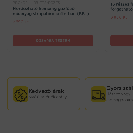
BBQ/GRILL/SÜTÉS/FŐZÉS
16 részes f
Hordozható kemping gázfőző
forgatható
műanyag strapabíró kofferban (BBL)
9.990
Ft
7.690
Ft
KOSÁRBA TESZEM
GYORS
Gyors szál
Kedvező árak
Házhoz vagy
Kiváló ár-érték arány
KISZÁLLÍTÁS!
csomagpontra
Webáruházunkban termékeink nagy részét saját
raktárkészletünkön tartjuk. Minden játék mellett
jelezzük, hogy hány darab kapható még