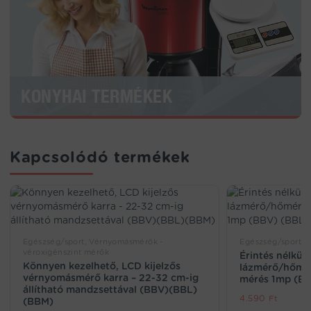
KONYHAI TERMÉKEK
Kapcsolódó termékek
Egészség/sport, Vérnyomásmérők -
Egészség/sport
véroxigénszint mérők
Érintés nélküli 
Könnyen kezelhető, LCD kijelzős
lázmérő/hőmér
vérnyomásmérő karra – 22-32 cm-ig
mérés 1mp (BB
állítható mandzsettával (BBV)(BBL)
4.590
Ft
(BBM)