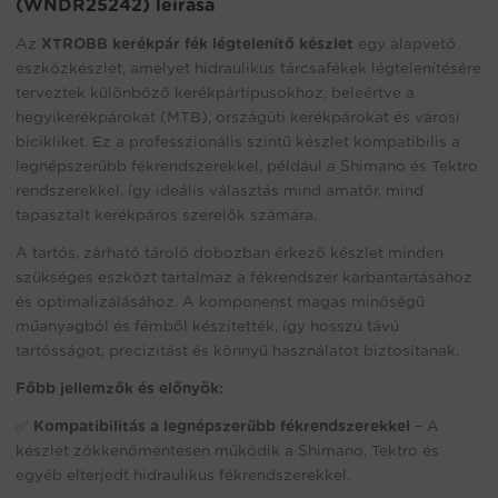
(WNDR25242) leírása
this
product
Az
XTROBB kerékpár fék légtelenítő készlet
egy alapvető
eszközkészlet, amelyet hidraulikus tárcsafékek légtelenítésére
terveztek különböző kerékpártípusokhoz, beleértve a
hegyikerékpárokat (MTB), országúti kerékpárokat és városi
bicikliket. Ez a professzionális szintű készlet kompatibilis a
legnépszerűbb fékrendszerekkel, például a Shimano és Tektro
rendszerekkel, így ideális választás mind amatőr, mind
tapasztalt kerékpáros szerelők számára.
A tartós, zárható tároló dobozban érkező készlet minden
szükséges eszközt tartalmaz a fékrendszer karbantartásához
és optimalizálásához. A komponenst magas minőségű
műanyagból és fémből készítették, így hosszú távú
tartósságot, precizitást és könnyű használatot biztosítanak.
Főbb jellemzők és előnyök:
✅
Kompatibilitás a legnépszerűbb fékrendszerekkel
– A
készlet zökkenőmentesen működik a Shimano, Tektro és
egyéb elterjedt hidraulikus fékrendszerekkel.