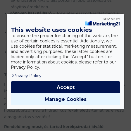
fékrendszerét kiváló állapotban a jobb biztonság és
irányítás érdekében.
Könnyen használható
– Tökéletes eszközkészlet mind a
kerékpárosok, mind a szakemberek számára, egyértelmű
használati útmutatóval a zökkenőmentes légtelenítéshez.
This website uses cookies
Hordozható és kompakt
– A tartós tároló dobozban
To ensure the proper functioning of the website, the
mindent rendezetten tárolhatsz, készen állva a használatra
use of certain cookies is essential. Additionally, we
bármikor, bárhol.
use cookies for statistical, marketing measurement,
and advertising purposes. These latter cookies are
Hosszú távú megbízhatóság
– Tartós és hatékony
loaded only after clicking the "Accept" button. For
eszközkészlet, amely jó befektetés minden kerékpáros
more information about cookies, please refer to our
számára.
Privacy Policy.
Tökéletes minden kerékpáros számára!
Privacy Policy
Legyen szó hegyikerékpárosról, országúti kerékpárosról vagy
Accept
ingázóról, az
XTROBB kerékpár fék légtelenítő készlet
alapvető kiegészítő a kerékpár karbantartó
Manage Cookies
eszközkészletedhez. Javítsd a fékrendszer teljesítményét,
hosszabbítsd meg a hidraulikus fékek élettartamát, és élvezd
a magabiztos vezetést!
Rendeld meg most, és tartsd kerékpárodat kiváló