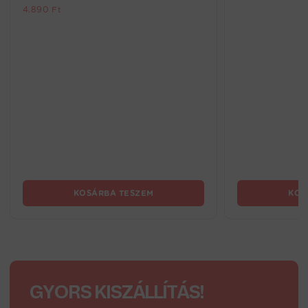
4.890
Ft
KOSÁRBA TESZEM
KOS
GYORS KISZÁLLÍTÁS!