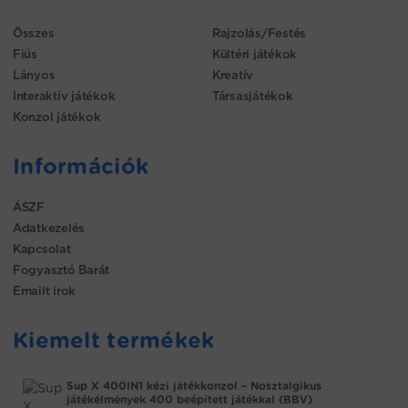
Összes
Rajzolás/Festés
Fiús
Kültéri játékok
Lányos
Kreatív
Interaktív játékok
Társasjátékok
Konzol játékok
Információk
ÁSZF
Adatkezelés
Kapcsolat
Fogyasztó Barát
Emailt írok
Kiemelt termékek
Sup X 400IN1 kézi játékkonzol – Nosztalgikus
játékélmények 400 beépített játékkal (BBV)