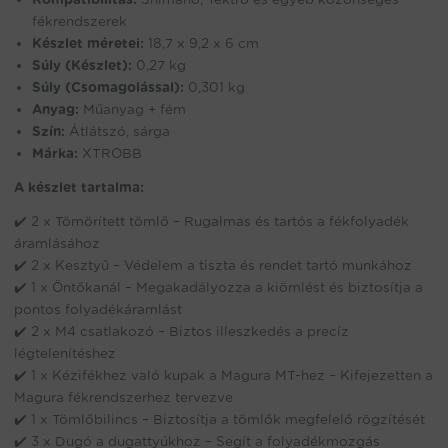
fékrendszerek
Készlet méretei:
18,7 x 9,2 x 6 cm
Súly (Készlet):
0,27 kg
Súly (Csomagolással):
0,301 kg
Anyag:
Műanyag + fém
Szín:
Átlátszó, sárga
Márka:
XTROBB
A készlet tartalma:
✔️ 2 x Tömörített tömlő – Rugalmas és tartós a fékfolyadék
áramlásához
✔️ 2 x Kesztyű – Védelem a tiszta és rendet tartó munkához
✔️ 1 x Öntőkanál – Megakadályozza a kiömlést és biztosítja a
pontos folyadékáramlást
✔️ 2 x M4 csatlakozó – Biztos illeszkedés a precíz
légtelenítéshez
✔️ 1 x Kézifékhez való kupak a Magura MT-hez – Kifejezetten a
Magura fékrendszerhez tervezve
✔️ 1 x Tömlőbilincs – Biztosítja a tömlők megfelelő rögzítését
✔️ 3 x Dugó a dugattyúkhoz – Segít a folyadékmozgás