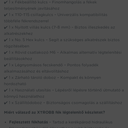
✔️ 1 x Fékbeállító kulcs – Finomhangolás a fékek
teljesítményének javításához
✔️ 1 x T10-T15 csillagkulcs – Univerzális kompatibilitás
többféle fékrendszerrel
✔️ 1 x Nyitott villás kulcs (7-8 mm) – Biztos illeszkedés az
alkatrészekhez
✔️ 1 x No. 5 Hex kulcs – Segít a szükséges alkatrészek biztos
rögzítésében
✔️ 1 x Rövid csatlakozó M6 – Alkalmas alternatív légtelenítési
beállításokhoz
✔️ 1 x Légnyomásos fecskendő – Pontos folyadék
alkalmazásához és eltávolításhoz
✔️ 1 x Zárható tároló doboz – Kompakt és könnyen
hordozható
✔️ 1 x Használati utasítás – Lépésről lépésre történő útmutató a
könnyű használathoz
✔️ 1 x Szállítódoboz – Biztonságos csomagolás a szállításhoz
Miért válaszd az XTROBB fék légtelenítő készletet?
Fejlesztett fékhatás
– Tartsd a kerékpárod hidraulikus