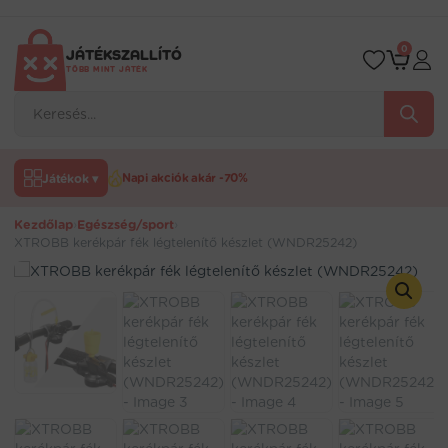
Ugrás
a
tartalomra
0
JÁTÉKSZALLÍTÓ
TÖBB MINT JÁTÉK
Products
search
Játékok ▾
Napi akciók akár -70%
Kezdőlap
›
Egészség/sport
›
XTROBB kerékpár fék légtelenítő készlet (WNDR25242)