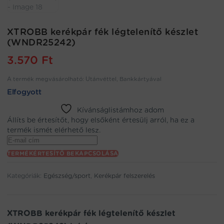
XTROBB kerékpár fék légtelenítő készlet
(WNDR25242)
3.570
Ft
A termék megvásárolható: Utánvéttel, Bankkártyával
Elfogyott
Kívánságlistámhoz adom
Állíts be értesítőt, hogy elsőként értesülj arról, ha ez a
termék ismét elérhető lesz.
Enter
your
TERMÉKÉRTESÍTŐ BEKAPCSOLÁSA
email
address
Kategóriák:
Egészség/sport
,
Kerékpár felszerelés
to
join
the
waitlist
XTROBB kerékpár fék légtelenítő készlet
for