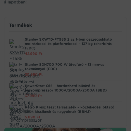
állapotban!
Termékek
Stanley SXWTD-FT585 2 az 1-ben összecsukható
molnárkocsi és platformkocsi – 137 kg teherbírás
(EDC)
42.990
Ft
Stanley SDH700 700 W ütvefúró – 13 mm-es
tokmánnyal (EDC)
20.990
Ft
PowerStart Q15 – hordozható bikázó és
légkompresszor 1000A/2000A/2500A (BBD)
37.990
Ft
Retro Kresz teszt társasjáték – közlekedési oktató
játék kicsiknek és nagyoknak (BBMJ)
5.890
Ft