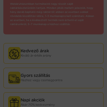
Webáruházunkban termékeink nagy részét saját
raktárkészletünkön tartjuk. Minden játék mellett jelezzük, hogy
hány darab kapható még raktárról: ebben az esetben sokkal
rövidebb kiszállítási időre, 1–3 munkanapra kell számítani. Abban
az esetben, ha a kiválasztott termék nem érhető el saját
raktárunkról, 5–7 munkanap a házhoz szállítás.
Kedvező árak
Kiváló ár-érték arány
Gyors szállítás
Házhoz vagy csomagpontra
Napi akciók
Akár 70% kedvezmény