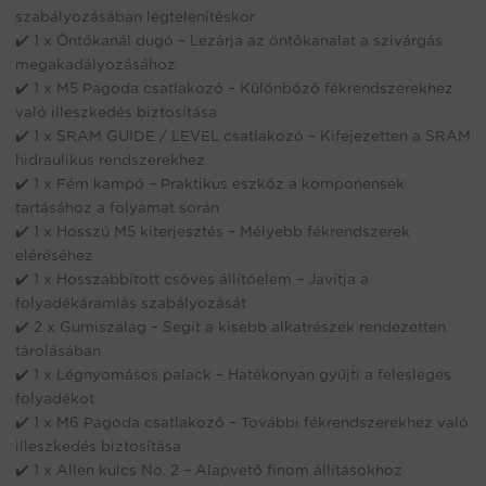
szabályozásában légtelenítéskor
✔️ 1 x Öntőkanál dugó – Lezárja az öntőkanalat a szivárgás
megakadályozásához
✔️ 1 x M5 Pagoda csatlakozó – Különböző fékrendszerekhez
való illeszkedés biztosítása
✔️ 1 x SRAM GUIDE / LEVEL csatlakozó – Kifejezetten a SRAM
hidraulikus rendszerekhez
✔️ 1 x Fém kampó – Praktikus eszköz a komponensek
tartásához a folyamat során
✔️ 1 x Hosszú M5 kiterjesztés – Mélyebb fékrendszerek
eléréséhez
✔️ 1 x Hosszabbított csöves állítóelem – Javítja a
folyadékáramlás szabályozását
✔️ 2 x Gumiszalag – Segít a kisebb alkatrészek rendezetten
tárolásában
✔️ 1 x Légnyomásos palack – Hatékonyan gyűjti a felesleges
folyadékot
✔️ 1 x M6 Pagoda csatlakozó – További fékrendszerekhez való
illeszkedés biztosítása
✔️ 1 x Allen kulcs No. 2 – Alapvető finom állításokhoz