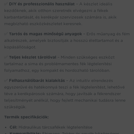
✅
DIY és professzionális használat
– A készlet ideális
kezdőknek, akik otthon szeretnék elvégezni a fékek
karbantartását, és kerékpár szervizesek számára is, akik
megbízható eszközkészletet keresnek.
✅
Tartós és magas minőségű anyagok
– Erős műanyag és fém
alkatrészek, amelyek biztosítják a hosszú élettartamot és a
kopásállóságot.
✅
Teljes készlet tárolóval
– Minden szükséges eszközt
tartalmaz a sima és problémamentes fék légtelenítési
folyamathoz, egy kompakt és hordozható tárolóban.
✅
Felhasználóbarát kialakítás
– Az intuitív elrendezés
egyszerűvé és hatékonnyá teszi a fék légtelenítést, lehetővé
téve a kerékpárosok számára, hogy javítsák a fékrendszer
teljesítményét anélkül, hogy fejlett mechanikai tudásra lenne
szükségük.
Termék specifikációk:
Cél:
Hidraulikus tárcsafékek légtelenítése
Kompatibilitás:
Shimano, Tektro és egyéb közönséges