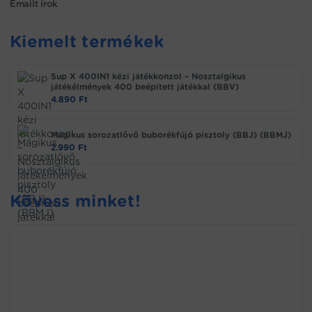
Emailt írok
Kiemelt termékek
Sup X 400IN1 kézi játékkonzol – Nosztalgikus
játékélmények 400 beépített játékkal (BBV)
4.890
Ft
Mágikus sorozatlövő buborékfújó pisztoly (BBJ) (BBMJ)
2.990
Ft
Kövess minket!