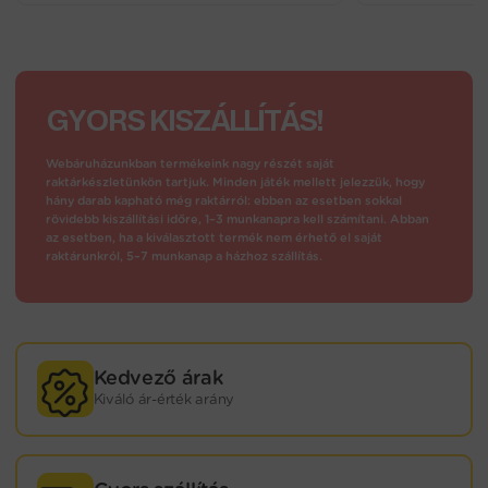
GYORS KISZÁLLÍTÁS!
Webáruházunkban termékeink nagy részét saját
raktárkészletünkön tartjuk. Minden játék mellett jelezzük, hogy
hány darab kapható még raktárról: ebben az esetben sokkal
rövidebb kiszállítási időre, 1–3 munkanapra kell számítani. Abban
az esetben, ha a kiválasztott termék nem érhető el saját
raktárunkról, 5–7 munkanap a házhoz szállítás.
Kedvező árak
Kiváló ár-érték arány