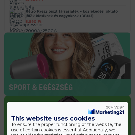
Retro Kresz teszt társasjáték – közlekedési oktató
játék kicsiknek és nagyoknak (BBMJ)
5.890
Ft
SPORT & EGÉSZSÉG
This website uses cookies
To ensure the proper functioning of the website, the
use of certain cookies is essential. Additionally, we