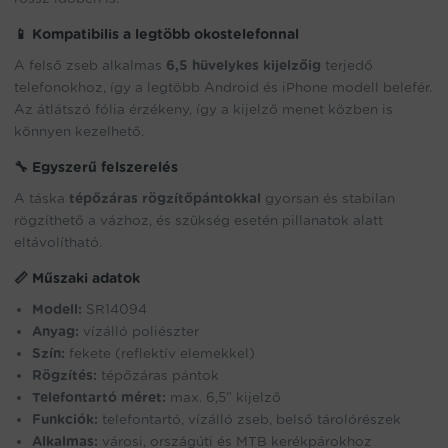
📱
Kompatibilis a legtöbb okostelefonnal
A felső zseb alkalmas
6,5 hüvelykes kijelzőig
terjedő
telefonokhoz, így a legtöbb Android és iPhone modell belefér.
Az átlátszó fólia érzékeny, így a kijelző menet közben is
könnyen kezelhető.
🔧
Egyszerű felszerelés
A táska
tépőzáras rögzítőpántokkal
gyorsan és stabilan
rögzíthető a vázhoz, és szükség esetén pillanatok alatt
eltávolítható.
📏
Műszaki adatok
Modell:
SR14094
Anyag:
vízálló poliészter
Szín:
fekete (reflektív elemekkel)
Rögzítés:
tépőzáras pántok
Telefontartó méret:
max. 6,5” kijelző
Funkciók:
telefontartó, vízálló zseb, belső tárolórészek
Alkalmas:
városi, országúti és MTB kerékpárokhoz