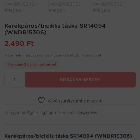
Kerékpáros/biciklis táska SR14094
(WNDR15306)
2.490
Ft
A termék megvásárolható: Utánvéttel, Bankkártyával
Már csak 2 db van raktáron!
Kerékpáros/biciklis
KOSÁRBA TESZEM
táska
SR14094
(WNDR15306)
mennyiség
Kívánságlistámhoz adom
Kategóriák:
Egészség/sport
,
Kerékpár felszerelés
Kerékpáros/biciklis táska SR14094 (WNDR15306)