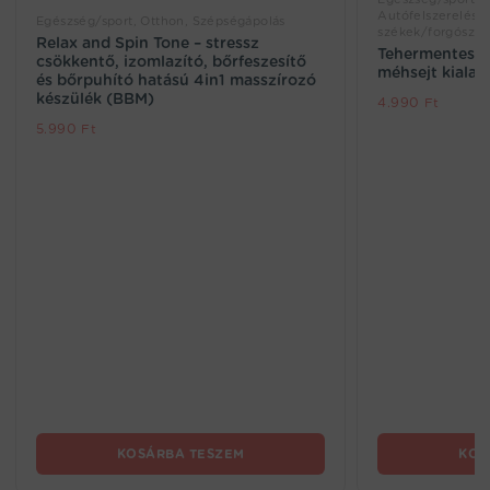
Autófelszerelés és
Egészség/sport, Otthon, Szépségápolás
székek/forgószék
Relax and Spin Tone – stressz
Tehermentesítő
csökkentő, izomlazító, bőrfeszesítő
méhsejt kialak
és bőrpuhító hatású 4in1 masszírozó
készülék (BBM)
4.990
Ft
5.990
Ft
KOSÁRBA TESZEM
KOS