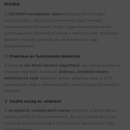
leírása
A
SR14094 kerékpáros táska
tökéletes társ minden
biciklitúrához, városi közlekedéshez vagy hétvégi
kiránduláshoz. Kompakt, mégis tágas kialakítása révén
biztonságosan tárolhatod benne a legfontosabb dolgokat –
telefont, kulcsot, pénztárcát, szerszámokat vagy
energiaszeletet.
🚴‍♂️
Praktikus és funkcionális kialakítás
A táska
a váz felső részére rögzíthető
, így menet közben is
könnyen elérhető. A tetején
átlátszó, érintésérzékeny
telefontartó zseb
található, amely lehetővé teszi a GPS
használatát vagy a zenelejátszást anélkül, hogy kivennéd a
telefont.
💧
Vízálló anyag és védelem
A
strapabíró, vízlepergető anyag
megvédi a tartalmát az
esőtől, portól és fröccsenésektől. Az erős cipzár és a zárt
varrások gondoskodnak a biztonságos használatról még
rossz időben is.