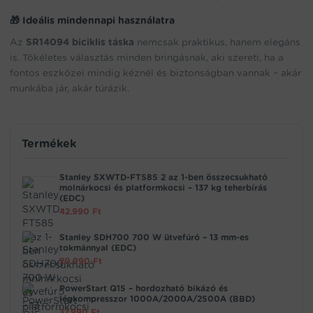
🎁
Ideális mindennapi használatra
Az
SR14094 biciklis táska
nemcsak praktikus, hanem elegáns
is. Tökéletes választás minden bringásnak, aki szereti, ha a
fontos eszközei mindig kéznél és biztonságban vannak – akár
munkába jár, akár túrázik.
Termékek
Stanley SXWTD-FT585 2 az 1-ben összecsukható
molnárkocsi és platformkocsi – 137 kg teherbírás
(EDC)
42.990
Ft
Stanley SDH700 700 W ütvefúró – 13 mm-es
tokmánnyal (EDC)
20.990
Ft
PowerStart Q15 – hordozható bikázó és
légkompresszor 1000A/2000A/2500A (BBD)
37.990
Ft