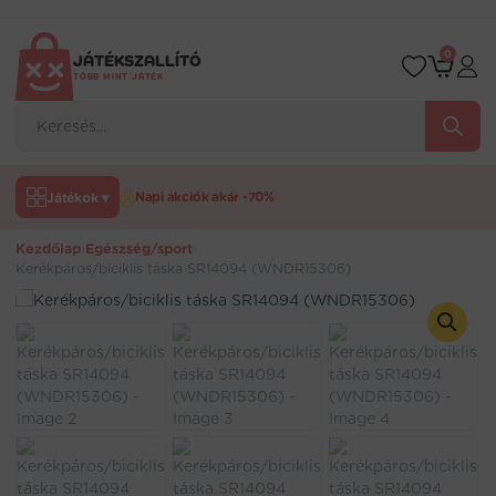
Ugrás
a
tartalomra
0
JÁTÉKSZALLÍTÓ
TÖBB MINT JÁTÉK
Products
search
Játékok ▾
Napi akciók akár -70%
Kezdőlap
›
Egészség/sport
›
Kerékpáros/biciklis táska SR14094 (WNDR15306)