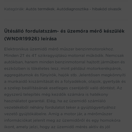
address
Kategóriák:
Autós termékek
,
Autódiagnosztika - hibakód olvasók
to
join
the
waitlist
Ütésálló fordulatszám- és üzemóra mérő készülék
for
(WNDR19926) leírása
this
product
Elektronikus üzemidő mérő műszer benzinmotorokhoz.
Minden 2T és 4T szikragyújtású motorral működik. Nemcsak
autókban, hanem minden benzinmotorral hajtott járműben és
eszközben is tökéletes lesz, mint például motorkerékpárok,
aggregátumok és fűnyírók, hajók stb. Jelentősen megkönnyíti
a munkaidő kiszámítását és a folyadékok, olajok, gyertyák és
a szelep beállításának esetleges cseréjéről való döntést. Az
egyszerű telepítés még kezdők számára is hatékony
használatot garantál. Elég, ha az üzemidő számláló
vezetékéből néhány fordulatot teker a gyújtógyertyához
vezető gyújtókábelre. Amíg a motor jár, a mérőműszer
információkat jelenít meg az üzemidőről és egy homokóra
ikont, amely jelzi, hogy az üzemidő mérés aktív és jól