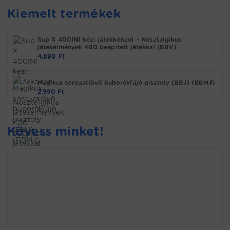
Kiemelt termékek
Sup X 400IN1 kézi játékkonzol – Nosztalgikus
játékélmények 400 beépített játékkal (BBV)
4.890
Ft
Mágikus sorozatlövő buborékfújó pisztoly (BBJ) (BBMJ)
2.990
Ft
Kövess minket!