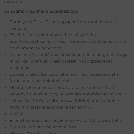
működik.
Az üzemóra számláló tulajdonságai:
Bármilyen 2T és 4T szikragyújtású motorral működik
(benzin).
Tökéletes motorkerékpárokhoz, fűnyírókhoz,
áramfejlesztőhöz, hajókhoz, motorcsónakokhoz és egyéb
benzinmotoros gépekhez.
Az üzemidő számlálónak köszönhetően mindig tudni fogja,
mikor kell gyertyát, olajat cserélni vagy szelepeket
beállítani.
Egyszerű telepítés: csak tekerje a mérővezetéket néhány
fordulattal a gyújtókábel köré.
Működés közben egy homokóra jelenik meg az LCD
képernyőn, jelezve, hogy a készülék megfelelően működik.
A készülék 0,1 órás felbontással 9999,9 órát számol. A
motor indításakor automatikusan elindul.
Vízálló
Ellenáll a magas hőmérsékletnek – akár 85 Celsius fokig.
SZERVIZ időintervallum beállítás
Méretei: 7,5 x 4,5 x 2 cm