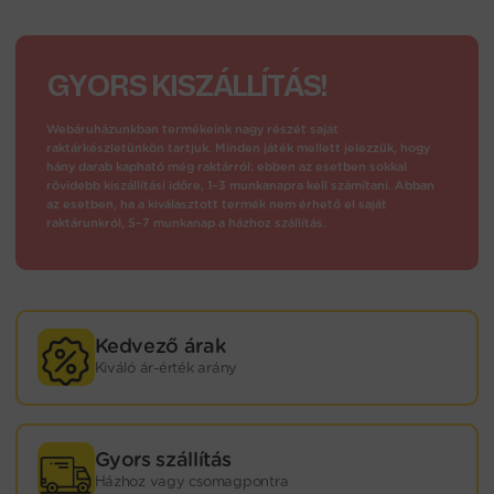
GYORS KISZÁLLÍTÁS!
Webáruházunkban termékeink nagy részét saját
raktárkészletünkön tartjuk. Minden játék mellett jelezzük, hogy
hány darab kapható még raktárról: ebben az esetben sokkal
rövidebb kiszállítási időre, 1–3 munkanapra kell számítani. Abban
az esetben, ha a kiválasztott termék nem érhető el saját
raktárunkról, 5–7 munkanap a házhoz szállítás.
Kedvező árak
Kiváló ár-érték arány
Gyors szállítás
Házhoz vagy csomagpontra