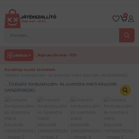
Ugrás
a
tartalomra
0
JÁTÉKSZALLÍTÓ
TÖBB MINT JÁTÉK
Products
search
Játékok ▾
Napi akciók akár -70%
Kezdőlap
›
Autós termékek
›
Ütésálló fordulatszám- és üzemóra mérő készülék (WNDR19926)