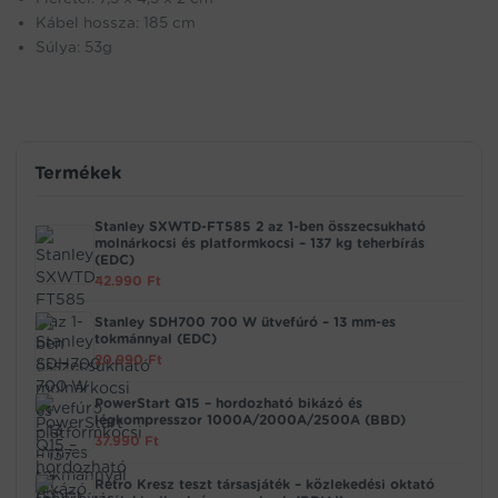
Kábel hossza: 185 cm
Súlya: 53g
Termékek
Stanley SXWTD-FT585 2 az 1-ben összecsukható
molnárkocsi és platformkocsi – 137 kg teherbírás
(EDC)
42.990
Ft
Stanley SDH700 700 W ütvefúró – 13 mm-es
tokmánnyal (EDC)
20.990
Ft
PowerStart Q15 – hordozható bikázó és
légkompresszor 1000A/2000A/2500A (BBD)
37.990
Ft
Retro Kresz teszt társasjáték – közlekedési oktató