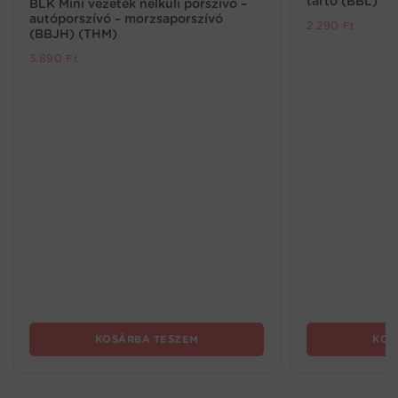
tartó (BBL)
BLK Mini vezeték nélküli porszívó –
autóporszívó – morzsaporszívó
2.290
Ft
(BBJH) (THM)
3.890
Ft
KOSÁRBA TESZEM
KOS