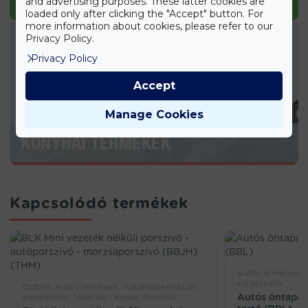
KERTI TERMÉKEK
and advertising purposes. These latter cookies are
loaded only after clicking the "Accept" button. For
more information about cookies, please refer to our
Privacy Policy.
Privacy Policy
Accept
Manage Cookies
KONYHAI TERMÉKEK
Kapcsolódó termékek
Autós termékek, 
kiegészítők
Otthon, Autós termékek, Autófelszerelés és
Autós öntapad
kiegészítők, Takarítás - mosás, Porszívó