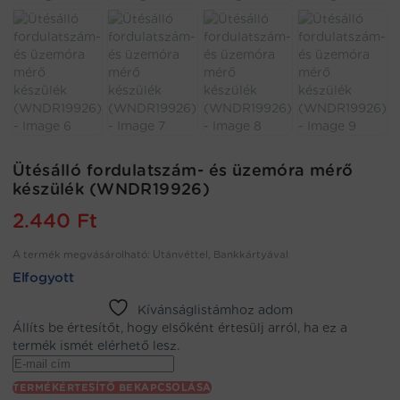
Ütésálló fordulatszám- és üzemóra mérő
készülék (WNDR19926)
2.440
Ft
A termék megvásárolható: Utánvéttel, Bankkártyával
Elfogyott
Kívánságlistámhoz adom
Állíts be értesítőt, hogy elsőként értesülj arról, ha ez a
termék ismét elérhető lesz.
Enter
your
TERMÉKÉRTESÍTŐ BEKAPCSOLÁSA
email