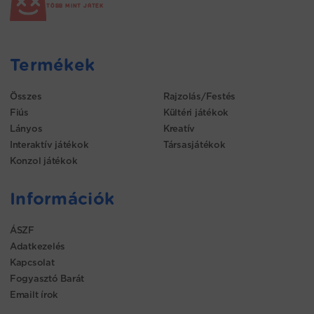
TÖBB MINT JÁTÉK
Termékek
Összes
Rajzolás/Festés
Fiús
Kültéri játékok
Lányos
Kreatív
Interaktív játékok
Társasjátékok
Konzol játékok
Információk
ÁSZF
Adatkezelés
Kapcsolat
Fogyasztó Barát
Emailt írok