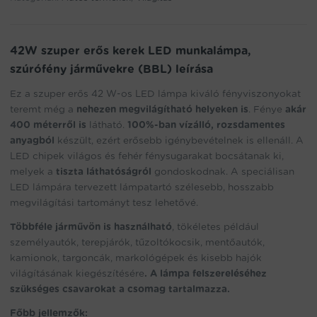
járművekre
(BBL)
mennyiség
42W szuper erős kerek LED munkalámpa,
szúrófény járművekre (BBL) leírása
Ez a szuper erős 42 W-os LED lámpa kiváló fényviszonyokat
teremt még a
nehezen megvilágítható helyeken is
. Fénye
akár
400 méterről is
látható.
100%-ban vízálló, rozsdamentes
anyagból
készült, ezért erősebb igénybevételnek is ellenáll. A
LED chipek világos és fehér fénysugarakat bocsátanak ki,
melyek a
tiszta láthatóságról
gondoskodnak. A speciálisan
LED lámpára tervezett lámpatartó szélesebb, hosszabb
megvilágítási tartományt tesz lehetővé.
Többféle járművön is használható
, tökéletes például
személyautók, terepjárók, tűzoltókocsik, mentőautók,
kamionok, targoncák, markológépek és kisebb hajók
világításának kiegészítésére
. A lámpa felszereléséhez
szükséges csavarokat a csomag tartalmazza.
Főbb jellemzők: