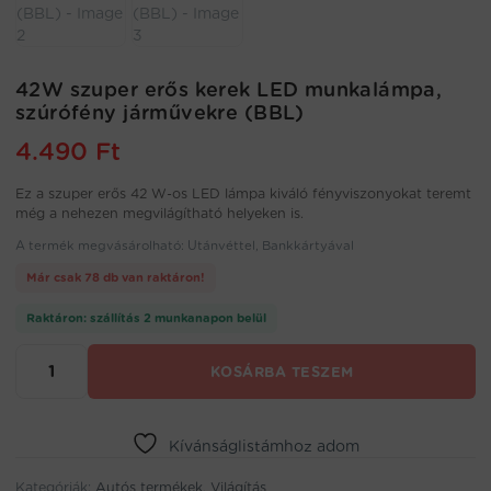
42W szuper erős kerek LED munkalámpa,
szúrófény járművekre (BBL)
4.490
Ft
Ez a szuper erős 42 W-os LED lámpa kiváló fényviszonyokat teremt
még a nehezen megvilágítható helyeken is.
A termék megvásárolható: Utánvéttel, Bankkártyával
Már csak 78 db van raktáron!
Raktáron: szállítás 2 munkanapon belül
42W
KOSÁRBA TESZEM
szuper
erős
kerek
LED
Kívánságlistámhoz adom
munkalámpa,
Kategóriák:
szúrófény
Autós termékek
,
Világítás