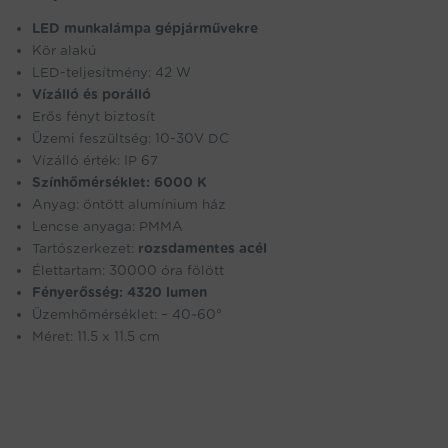
LED munkalámpa gépjárművekre
Kör alakú
LED-teljesítmény: 42 W
Vízálló és porálló
Erős fényt biztosít
Üzemi feszültség: 10-30V DC
Vízálló érték: IP 67
Színhőmérséklet: 6000 K
Anyag: öntött alumínium ház
Lencse anyaga: PMMA
Tartószerkezet:
rozsdamentes acél
Élettartam: 30000 óra fölött
Fényerősség: 4320 lumen
Üzemhőmérséklet: – 40~60°
Méret: 11.5 x 11.5 cm