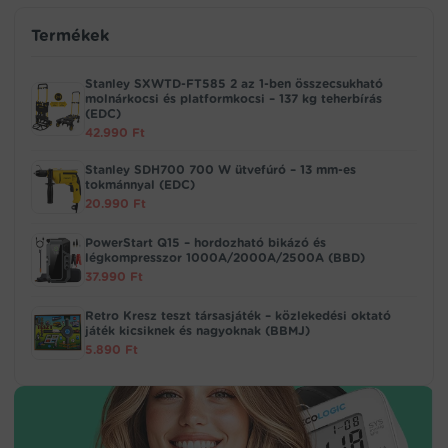
Termékek
Stanley SXWTD-FT585 2 az 1-ben összecsukható
molnárkocsi és platformkocsi – 137 kg teherbírás
(EDC)
42.990
Ft
Stanley SDH700 700 W ütvefúró – 13 mm-es
tokmánnyal (EDC)
20.990
Ft
PowerStart Q15 – hordozható bikázó és
légkompresszor 1000A/2000A/2500A (BBD)
37.990
Ft
Retro Kresz teszt társasjáték – közlekedési oktató
játék kicsiknek és nagyoknak (BBMJ)
5.890
Ft