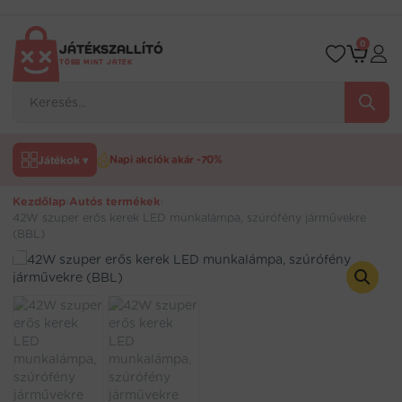
Ugrás
a
tartalomra
0
JÁTÉKSZALLÍTÓ
TÖBB MINT JÁTÉK
Products
search
Játékok ▾
Napi akciók akár -70%
Kezdőlap
›
Autós termékek
›
42W szuper erős kerek LED munkalámpa, szúrófény járművekre
(BBL)