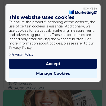
Termékek
This website uses cookies
Stanley SXWTD-FT585 2 az 1-ben összecsukható
To ensure the proper functioning of the website, the
molnárkocsi és platformkocsi – 137 kg teherbírás
(EDC)
use of certain cookies is essential. Additionally, we
42.990
Ft
use cookies for statistical, marketing measurement,
and advertising purposes. These latter cookies are
Stanley SDH700 700 W ütvefúró – 13 mm-es
loaded only after clicking the "Accept" button. For
tokmánnyal (EDC)
more information about cookies, please refer to our
20.990
Ft
Privacy Policy.
Privacy Policy
PowerStart Q15 – hordozható bikázó és
légkompresszor 1000A/2000A/2500A (BBD)
Accept
37.990
Ft
Retro Kresz teszt társasjáték – közlekedési oktató
Manage Cookies
játék kicsiknek és nagyoknak (BBMJ)
5.890
Ft