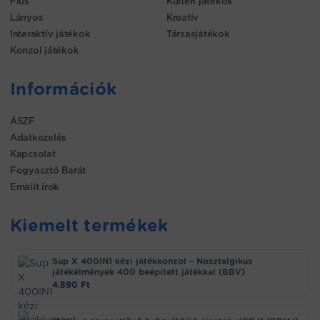
Fiús
Kültéri játékok
Lányos
Kreatív
Interaktív játékok
Társasjátékok
Konzol játékok
Információk
ÁSZF
Adatkezelés
Kapcsolat
Fogyasztó Barát
Emailt írok
Kiemelt termékek
Sup X 400IN1 kézi játékkonzol – Nosztalgikus
játékélmények 400 beépített játékkal (BBV)
4.890
Ft