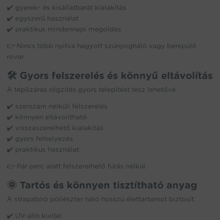
✔️ gyerek- és kisállatbarát kialakítás
✔️ egyszerű használat
✔️ praktikus mindennapi megoldás
👉 Nincs több nyitva hagyott szúnyogháló vagy berepülő
rovar.
🛠️ Gyors felszerelés és könnyű eltávolítás
A tépőzáras rögzítés gyors telepítést tesz lehetővé.
✔️ szerszám nélküli felszerelés
✔️ könnyen eltávolítható
✔️ visszaszerelhető kialakítás
✔️ gyors felhelyezés
✔️ praktikus használat
👉 Pár perc alatt felszerelhető fúrás nélkül.
🌞 Tartós és könnyen tisztítható anyag
A strapabíró poliészter háló hosszú élettartamot biztosít.
✔️ UV-álló kivitel