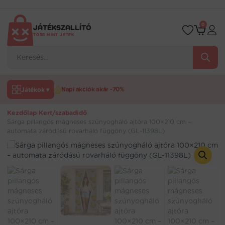
Ugrás
a
tartalomra
0
JÁTÉKSZALLÍTÓ
TÖBB MINT JÁTÉK
Products
search
Játékok ▾
Napi akciók akár -70%
Kezdőlap
›
Kert/szabadidő
›
Sárga pillangós mágneses szúnyogháló ajtóra 100×210 cm –
automata záródású rovarháló függöny (GL-11398L)