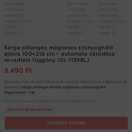
Sárga pillangós mágneses szúnyogháló
ajtóra 100×210 cm – automata záródású
rovarháló függöny (GL-11398L)
3.490
Ft
Élvezze a friss levegőt bosszantó rovarok nélkül ezzel a dekoratív és
praktikus
sárga pillangó mintás mágneses szúnyogháló
függönnyel
! 🌞🏡
A termék megvásárolható: Utánvéttel, Bankkártyával
Már csak 1 db van raktáron!
Sárga
KOSÁRBA TESZEM
pillangós
mágneses