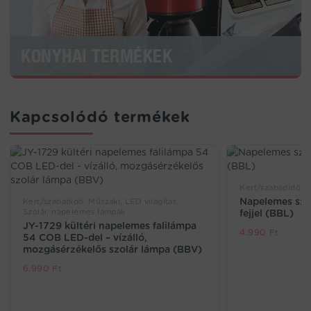
KONYHAI TERMÉKEK
Kapcsolódó termékek
Kert/szabadidő
Napelemes szö
Kert/szabadidő, Műszaki, LED világítás,
Szolár, napelemes lámpák
fejjel (BBL)
JY-1729 kültéri napelemes falilámpa
4.990
Ft
54 COB LED-del – vízálló,
mozgásérzékelős szolár lámpa (BBV)
6.990
Ft