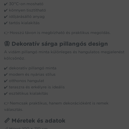
✔️ 30°C-on mosható
✔️ könnyen tisztítható
✔️ időjárásálló anyag
✔️ tartós kialakítás
👉 Hosszú távon is megbízható és praktikus megoldás.
🦋 Dekoratív sárga pillangós design
A vidám pillangó minta különleges és hangulatos megjelenést
kölcsönöz.
✔️ dekoratív pillangó minta
✔️ modern és nyárias stílus
✔️ otthonos hangulat
✔️ teraszra és erkélyre is ideális
✔️ esztétikus kialakítás
👉 Nemcsak praktikus, hanem dekorációként is remek
választás.
📏 Méretek és adatok
📐 Méret: 100 × 210 cm