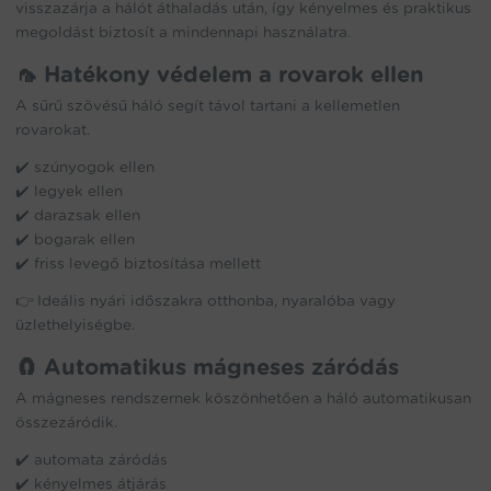
visszazárja a hálót áthaladás után, így kényelmes és praktikus
megoldást biztosít a mindennapi használatra.
🦟 Hatékony védelem a rovarok ellen
A sűrű szövésű háló segít távol tartani a kellemetlen
rovarokat.
✔️ szúnyogok ellen
✔️ legyek ellen
✔️ darazsak ellen
✔️ bogarak ellen
✔️ friss levegő biztosítása mellett
👉 Ideális nyári időszakra otthonba, nyaralóba vagy
üzlethelyiségbe.
🧲 Automatikus mágneses záródás
A mágneses rendszernek köszönhetően a háló automatikusan
összezáródik.
✔️ automata záródás
✔️ kényelmes átjárás