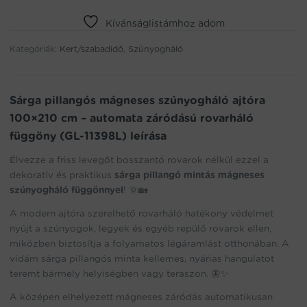
szúnyogháló
Kívánságlistámhoz adom
ajtóra
100×210
Kategóriák:
Kert/szabadidő
,
Szúnyogháló
cm
–
automata
záródású
Sárga pillangós mágneses szúnyogháló ajtóra
rovarháló
100×210 cm – automata záródású rovarháló
függöny
függöny (GL-11398L) leírása
(GL-
11398L)
Élvezze a friss levegőt bosszantó rovarok nélkül ezzel a
mennyiség
dekoratív és praktikus
sárga pillangó mintás mágneses
szúnyogháló függönnyel
! 🌞🏡
A modern ajtóra szerelhető rovarháló hatékony védelmet
nyújt a szúnyogok, legyek és egyéb repülő rovarok ellen,
miközben biztosítja a folyamatos légáramlást otthonában. A
vidám sárga pillangós minta kellemes, nyárias hangulatot
teremt bármely helyiségben vagy teraszon. 🦋✨
A középen elhelyezett mágneses záródás automatikusan