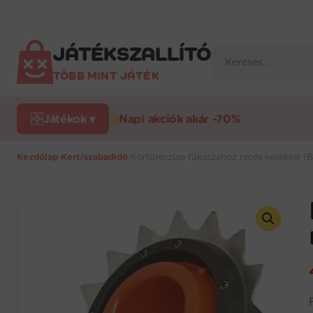
Ugrás
a
tartalomra
JÁTÉKSZALLÍTÓ
Products
search
TÖBB MINT JÁTÉK
Játékok ▾
Napi akciók akár -70%
Kezdőlap
›
Kert/szabadidő
›
Körfűrészlap fűkaszához recés késekkel (