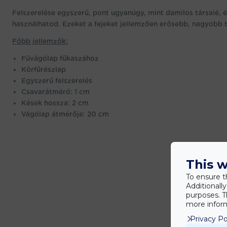
Felszerelése egyszerű, pont ugyanúgy, mint damilos társaié,
használhatod. Ezeket a fejeket jellemzően erősebb, nagyobb 
Főbb jellemzők:
Fűvágólap fűkaszához
Körfűrészlap
Egyszerű felszerelés
Csavarátmérő: 1 cm
Kések hossza: 2 cm
Vágólap átmérője: 20 cm
This w
To ensure t
Additionall
purposes. T
more inform
Privacy Po