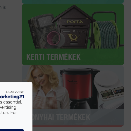
 is
KERTI TERMÉKEK
s essential.
vertising
tton. For
KONYHAI TERMÉKEK