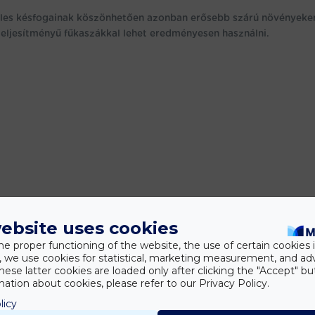
 éles késfogainak köszönhetően azonban erősebb szárú növényeken
teljesítményű fűkaszákkal lehet eredményesen használni.
ebsite uses cookies
he proper functioning of the website, the use of certain cookies i
y, we use cookies for statistical, marketing measurement, and ad
hese latter cookies are loaded only after clicking the "Accept" bu
ation about cookies, please refer to our Privacy Policy.
licy