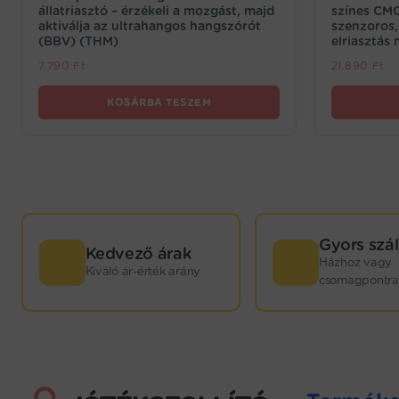
állatriasztó – érzékeli a mozgást, majd
színes CMOS
aktiválja az ultrahangos hangszórót
szenzoros, 
(BBV) (THM)
elriasztás
7.790
Ft
21.890
Ft
KOSÁRBA TESZEM
GYORS
Gyors szál
Kedvező árak
Házhoz vagy
Kiváló ár-érték arány
KISZÁLLÍTÁS!
csomagpontra
Webáruházunkban termékeink nagy részét saját
raktárkészletünkön tartjuk. Minden játék mellett
jelezzük, hogy hány darab kapható még
raktárról: ebben az esetben sokkal rövidebb