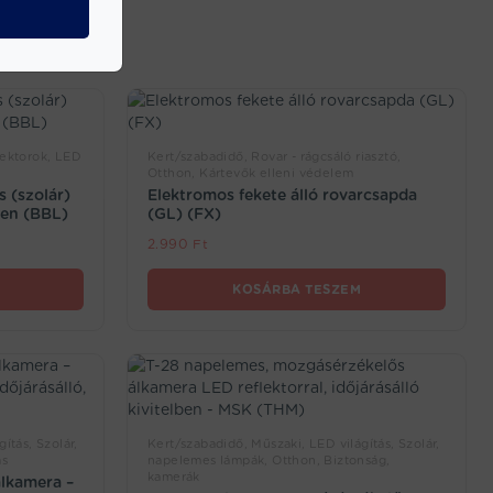
lektorok, LED
Kert/szabadidő, Rovar - rágcsáló riasztó,
Otthon, Kártevők elleni védelem
 (szolár)
Elektromos fekete álló rovarcsapda
ben (BBL)
(GL) (FX)
2.990
Ft
KOSÁRBA TESZEM
ítás, Szolár,
Kert/szabadidő, Műszaki, LED világítás, Szolár,
ás
napelemes lámpák, Otthon, Biztonság,
kamerák
álkamera –