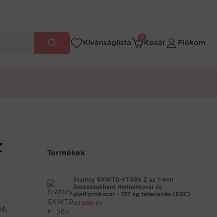
0
Kívánságlista
Kosár
Fiókom
z
Termékek
Stanley SXWTD-FT585 2 az 1-ben
összecsukható molnárkocsi és
platformkocsi – 137 kg teherbírás (EDC)
42.990
Ft
ié,