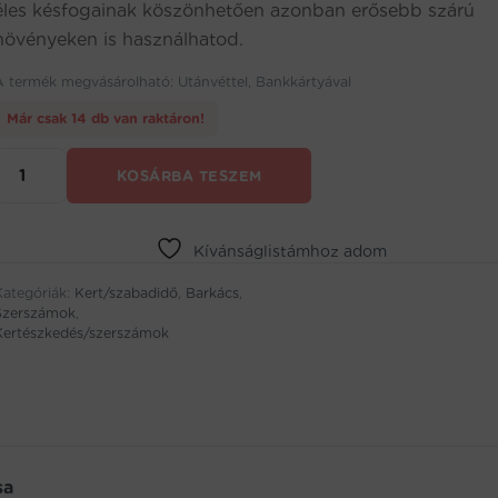
éles késfogainak köszönhetően azonban erősebb szárú
növényeken is használhatod.
A termék megvásárolható: Utánvéttel, Bankkártyával
Már csak 14 db van raktáron!
Körfűrészlap
KOSÁRBA TESZEM
fűkaszához
recés
késekkel
(BBV)
Kívánságlistámhoz adom
mennyiség
Kategóriák:
Kert/szabadidő
,
Barkács
,
Szerszámok
,
Kertészkedés/szerszámok
sa