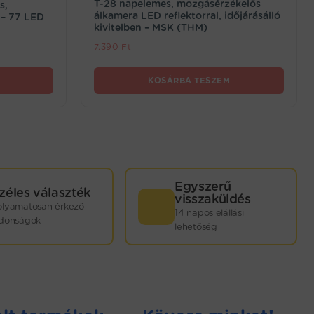
T-28 napelemes, mozgásérzékelős
s,
álkamera LED reflektorral, időjárásálló
i – 77 LED
kivitelben – MSK (THM)
7.390
Ft
KOSÁRBA TESZEM
Egyszerű
zéles választék
visszaküldés
olyamatosan érkező
14 napos elállási
jdonságok
lehetőség