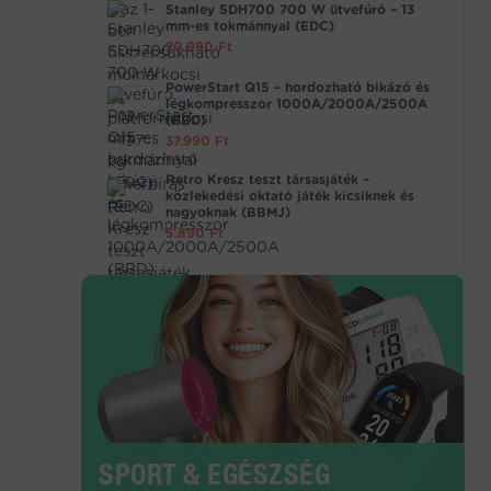
Stanley SDH700 700 W ütvefúró – 13
mm-es tokmánnyal (EDC)
20.990
Ft
PowerStart Q15 – hordozható bikázó és
légkompresszor 1000A/2000A/2500A
(BBD)
37.990
Ft
Retro Kresz teszt társasjáték –
közlekedési oktató játék kicsiknek és
nagyoknak (BBMJ)
5.890
Ft
SPORT & EGÉSZSÉG