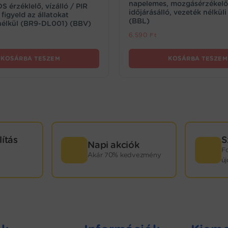
napelemes, mozgásérzékelő
 érzéklelő, vízálló / PIR
időjárásálló, vezeték nélkül
figyeld az állatokat
(BBL)
 nélkül (BR9-DL001) (BBV)
6.590
Ft
KOSÁRBA TESZEM
KOSÁRBA TESZEM
lítás
S
Napi akciók
F
Akár 70% kedvezmény
ú