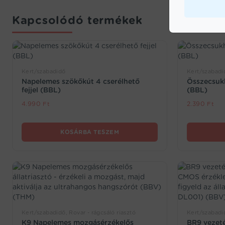
Kapcsolódó termékek
Kert/szabadidő
Kert/szabadi
Napelemes szökőkút 4 cserélhető
Összecsukh
fejjel (BBL)
(BBL)
4.990
Ft
2.390
Ft
KOSÁRBA TESZEM
Kert/szabadidő, Rovar - rágcsáló riasztó
Kert/szabadi
K9 Napelemes mozgásérzékelős
BR9 vezeté