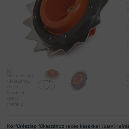
Körfűrészlap fűkaszához recés késekkel (BBV) leírá