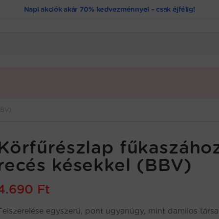
Napi akciók akár 70% kedvezménnyel – csak éjfélig!
BBV)
Körfűrészlap fűkaszáho
recés késekkel (BBV)
4.690
Ft
Felszerelése egyszerű, pont ugyanúgy, mint damilos társa