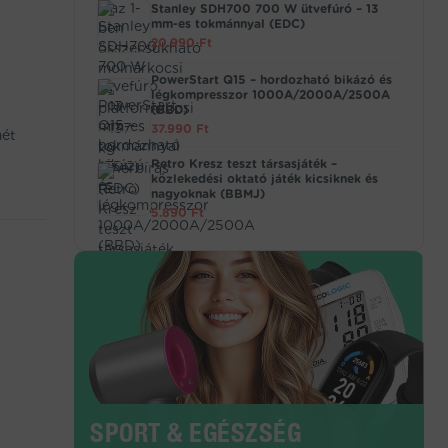
Stanley SDH700 700 W ütvefúró – 13
mm-es tokmánnyal (EDC)
20.990
Ft
PowerStart Q15 – hordozható bikázó és
légkompresszor 1000A/2000A/2500A
(BBD)
37.990
Ft
mét
Retro Kresz teszt társasjáték –
közlekedési oktató játék kicsiknek és
nagyoknak (BBMJ)
5.890
Ft
SPORT & EGÉSZSÉG