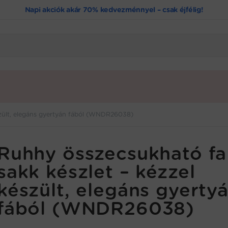
Napi akciók akár 70% kedvezménnyel – csak éjfélig!
szült, elegáns gyertyán fából (WNDR26038)
Ruhhy összecsukható fa
sakk készlet – kézzel
készült, elegáns gyerty
fából (WNDR26038)