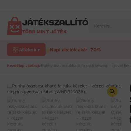
Ugrás
a
tartalomra
JÁTÉKSZALLÍTÓ
Products
search
TÖBB MINT JÁTÉK
Játékok ▾
Napi akciók akár -70%
Kezdőlap
›
Játékok
›
Ruhhy összecsukható fa sakk készlet – kézzel ké