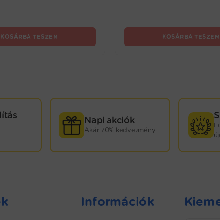
KOSÁRBA TESZEM
KOSÁRBA TESZEM
lítás
S
Napi akciók
F
Akár 70% kedvezmény
ú
ek
Információk
Kieme