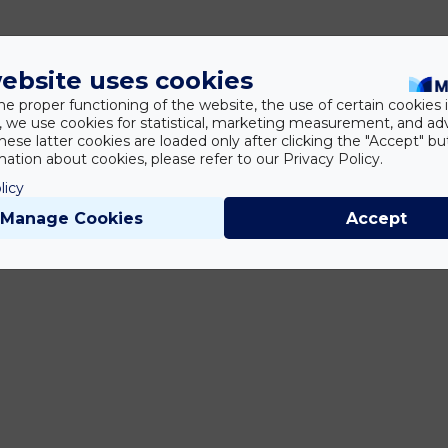
ebsite uses cookies
he proper functioning of the website, the use of certain cookies i
y, we use cookies for statistical, marketing measurement, and ad
hese latter cookies are loaded only after clicking the "Accept" bu
ation about cookies, please refer to our Privacy Policy.
licy
Manage Cookies
Accept