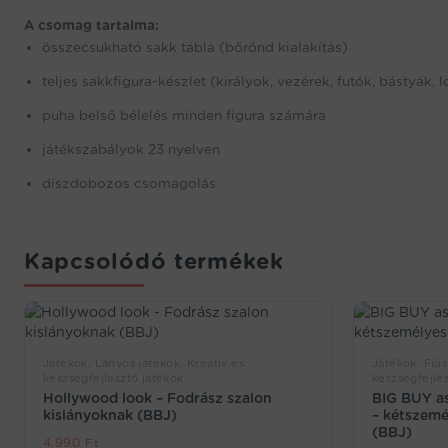
A csomag tartalma:
összecsukható sakk tábla (bőrönd kialakítás)
teljes sakkfigura-készlet (királyok, vezérek, futók, bástyák,
puha belső bélelés minden figura számára
játékszabályok 23 nyelven
díszdobozos csomagolás
Kapcsolódó termékek
Játékok, Lányos játékok, Kreatív és
Játékok, Fiús
készségfejlesztő játékok
készségfejles
Hollywood look – Fodrász szalon
BIG BUY asz
kislányoknak (BBJ)
– kétszemél
(BBJ)
4.990
Ft