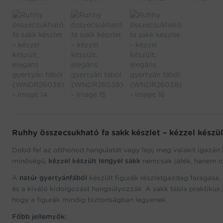
Ruhhy összecsukható fa sakk készlet – kézzel készü
Dobd fel az otthonod hangulatát vagy lepj meg valakit igazán
minőségű,
kézzel készült lengyel sakk
nemcsak játék, hanem id
A
natúr gyertyánfából
készült figurák részletgazdag faragása,
és a kiváló kidolgozást hangsúlyozzák. A sakk tábla praktik
hogy a figurák mindig biztonságban legyenek.
Főbb jellemzők: