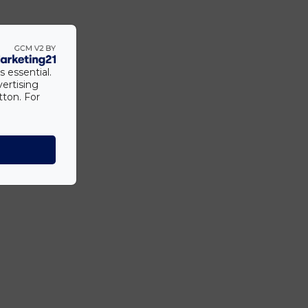
s essential.
vertising
tton. For