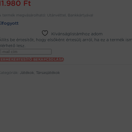
11.980
Ft
A termék megvásárolható: Utánvéttel, Bankkártyával
Elfogyott
Kívánságlistámhoz adom
Állíts be értesítőt, hogy elsőként értesülj arról, ha ez a termék is
elérhető lesz.
Enter
your
TERMÉKÉRTESÍTŐ BEKAPCSOLÁSA
email
address
Kategóriák:
Játékok
,
Társasjátékok
to
oin
the
aitlist
or
his
product