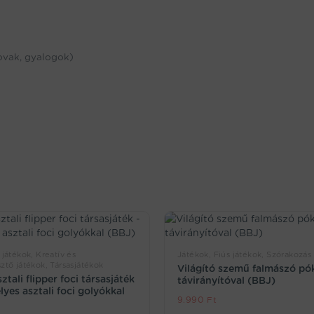
 lovak, gyalogok)
 játékok, Kreatív és
Játékok, Fiús játékok, Szórakozás
ztő játékok, Társasjátékok
Világító szemű falmászó pó
tali flipper foci társasjáték
távirányítóval (BBJ)
yes asztali foci golyókkal
9.990
Ft