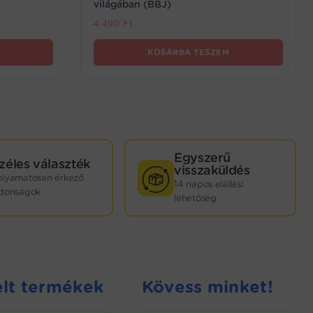
világában (BBJ)
4.490
Ft
KOSÁRBA TESZEM
Egyszerű
zéles választék
visszaküldés
olyamatosan érkező
14 napos elállási
jdonságok
lehetőség
lt termékek
Kövess minket!