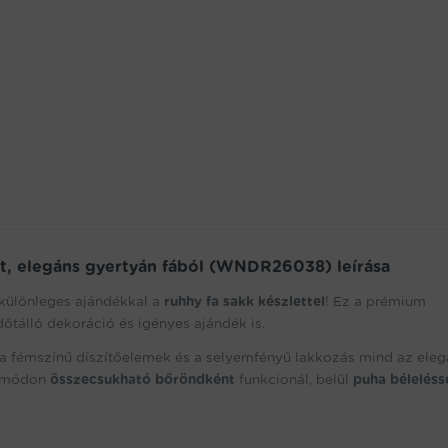
lt, elegáns gyertyán fából (WNDR26038) leírása
 különleges ajándékkal a
ruhhy fa sakk készlettel
! Ez a prémium
őtálló dekoráció és igényes ajándék is.
 a fémszínű díszítőelemek és a selyemfényű lakkozás mind az eleg
us módon
összecsukható bőröndként
funkcionál, belül
puha béleléss