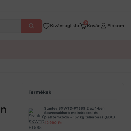
0
Kívánságlista
Kosár
Fiókom
Termékek
án
Stanley SXWTD-FT585 2 az 1-ben
összecsukható molnárkocsi és
platformkocsi – 137 kg teherbírás (EDC)
42.990
Ft