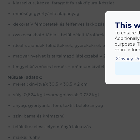
klasszikus, kézzel faragott fa sakkfigura-készlet
minőségi gyertyánfa alapanyag
This w
dekoratív fémbetétek és félfényes lakkozás
To ensure t
összecsukható tábla – belül bélelt tárolórekeszekkel
Additionall
purposes. T
ideális ajándék felnőtteknek, gyerekeknek és időseknek
more inform
magyar nyelvet is tartalmazó játékszabály 23 nyelven
Privacy Po
lengyel kézműves termék – prémium kivitelezés
Műszaki adatok:
méret (kinyitva): 30,5 × 30,5 × 2 cm
súly: 0,624 kg (csomagolással: 0,732 kg)
anyag: gyertyánfa, fém, textil, bélelő anyag
szín: barna és krémszínű
felületkezelés: selyemfényű lakkozás
márka: ruhhy