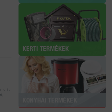
KERTI TERMÉKEK
anciát
el
,
KONYHAI TERMÉKEK