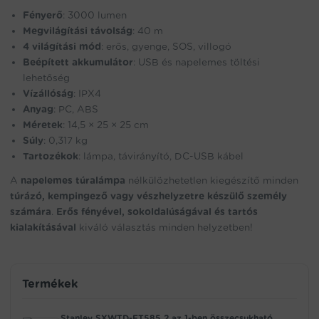
Fényerő
: 3000 lumen
Megvilágítási távolság
: 40 m
4 világítási mód
: erős, gyenge, SOS, villogó
Beépített akkumulátor
: USB és napelemes töltési
lehetőség
Vízállóság
: IPX4
Anyag
: PC, ABS
Méretek
: 14,5 × 25 × 25 cm
Súly
: 0,317 kg
Tartozékok
: lámpa, távirányító, DC-USB kábel
A
napelemes túralámpa
nélkülözhetetlen kiegészítő minden
túrázó, kempingező vagy vészhelyzetre készülő személy
számára
.
Erős fényével, sokoldalúságával és tartós
kialakításával
kiváló választás minden helyzetben!
Termékek
Stanley SXWTD-FT585 2 az 1-ben összecsukható