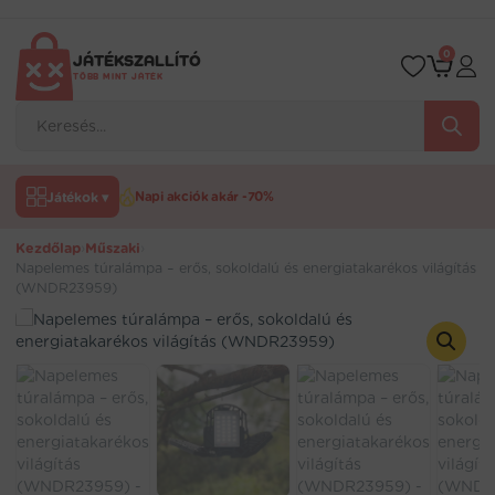
Ugrás
a
tartalomra
0
JÁTÉKSZALLÍTÓ
TÖBB MINT JÁTÉK
Products
search
Játékok ▾
Napi akciók akár -70%
Kezdőlap
›
Műszaki
›
Napelemes túralámpa – erős, sokoldalú és energiatakarékos világítás
(WNDR23959)