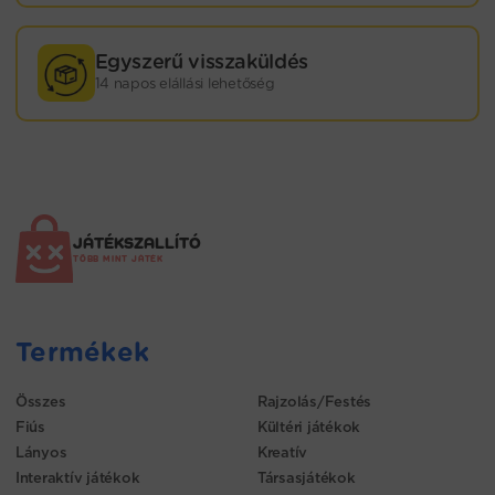
Egyszerű visszaküldés
14 napos elállási lehetőség
JÁTÉKSZALLÍTÓ
TÖBB MINT JÁTÉK
Termékek
Összes
Rajzolás/Festés
Fiús
Kültéri játékok
Lányos
Kreatív
Interaktív játékok
Társasjátékok