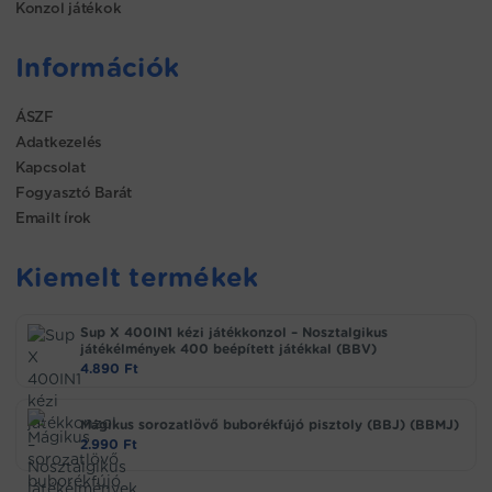
Konzol játékok
Információk
ÁSZF
Adatkezelés
Kapcsolat
Fogyasztó Barát
Emailt írok
Kiemelt termékek
Sup X 400IN1 kézi játékkonzol – Nosztalgikus
játékélmények 400 beépített játékkal (BBV)
4.890
Ft
Mágikus sorozatlövő buborékfújó pisztoly (BBJ) (BBMJ)
2.990
Ft