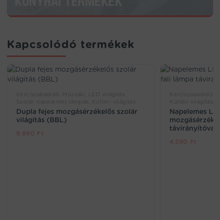
KONYHAI TERMÉKEK
Kapcsolódó termékek
Kert/szabadidő, Műszaki, LED világítás,
Kert/szabadidő, M
Szolár, napelemes lámpák, Kültéri világítás
Kültéri világítás
Dupla fejes mozgásérzékelős szolár
Napelemes LED
világítás (BBL)
mozgásérzékel
távirányítóval
9.890
Ft
4.590
Ft