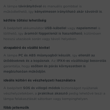
A lámpa
távirányítóval
és manuális gombbal is
működtethető, így
kényelmesen irányítható akár távolról is
.
kétféle töltési lehetőség
A beépített akkumulátor
USB-kábellel
vagy
napelemmel
is
tölthető, így
áramtól függetlenül is használható
, különösen
hosszú utazások során vagy távoli helyeken.
strapabíró és vízálló kivitel
A lámpa
PC és ABS műanyagból készült
, így
ellenáll az
ütődéseknek és a kopásnak
. Az
IPX4-es vízállósági besorolás
garantálja, hogy
esőben és párás környezetben is
megbízhatóan működjön
.
ideális kültéri és vészhelyzeti használatra
A beépített
SOS és villogó módok
biztonságot nyújtanak
vészhelyzetekben, a
praktikus akasztó
pedig lehetővé teszi a
lámpa felakasztását sátorban vagy kempinghelyen.
főbb jellemzők