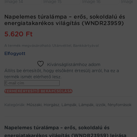
Napelemes túralámpa – erős, sokoldalú és
energiatakarékos világítás (WNDR23959)
5.620
Ft
A termék megvásárolható: Utánvéttel, Bankkártyával
Elfogyott
Kívánságlistámhoz adom
Állíts be értesítőt, hogy elsőként értesülj arról, ha ez a
termék ismét elérhető lesz.
Enter
your
TERMÉKÉRTESÍTŐ BEKAPCSOLÁSA
email
address
Kategóriák:
Műszaki
,
Horgász
,
Lámpák
,
Lámpák, izzók, fényforrások
to
join
the
waitlist
Napelemes túralámpa – erős, sokoldalú és
for
energiatakarékos világítás (WNDR23959) leírása