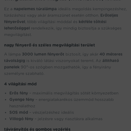
this
product
Ez a
napelemes túralámpa
ideális megoldás kempingezéshez,
túrázáshoz vagy akár áramszünet esetén otthon.
Erőteljes
fényerővel
, több világítási móddal és
kétféle töltési
lehetőséggel
rendelkezik, így mindig biztosítja a szükséges
megvilágítást.
nagy fényerő és széles megvilágítási terület
A lámpa
3000 lumen fényerőt
biztosít, így akár
40 méteres
távolságig
is kiváló látási viszonyokat teremt. Az
állítható
panelek
90°-os szögben mozgathatók, így a fényirány
személyre szabható.
4 világítási mód
Erős fény
– maximális megvilágítás sötét környezetben
Gyenge fény
– energiatakarékos üzemmód hosszabb
használathoz
SOS mód
– vészjelzéshez ideális
Villogó fény
– jelzésre vagy riasztásra alkalmas
távirányítós és gombos vezérlés