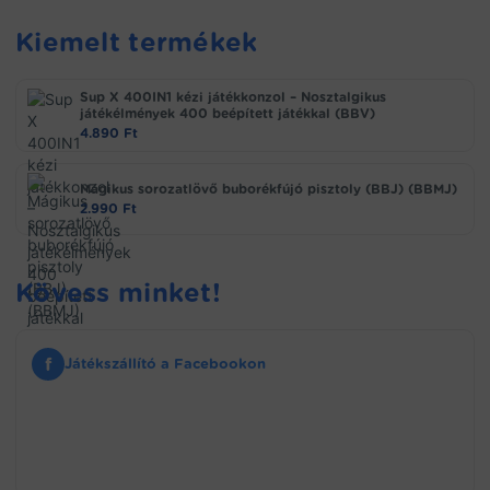
Kiemelt termékek
Sup X 400IN1 kézi játékkonzol – Nosztalgikus
játékélmények 400 beépített játékkal (BBV)
4.890
Ft
Mágikus sorozatlövő buborékfújó pisztoly (BBJ) (BBMJ)
2.990
Ft
Kövess minket!
f
Játékszállító a Facebookon