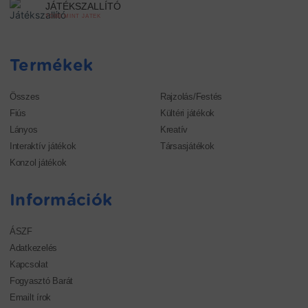
JÁTÉKSZALLÍTÓ
TÖBB MINT JÁTÉK
Termékek
Összes
Rajzolás/Festés
Fiús
Kültéri játékok
Lányos
Kreatív
Interaktív játékok
Társasjátékok
Konzol játékok
Információk
ÁSZF
Adatkezelés
Kapcsolat
Fogyasztó Barát
Emailt írok