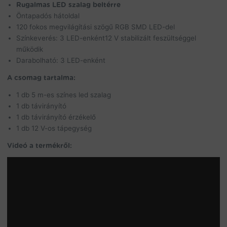
Rugalmas LED szalag beltérre
Öntapadós hátoldal
120 fokos megvilágítási szögű RGB SMD LED-del
Színkeverés: 3 LED-enként12 V stabilizált feszültséggel
működik
Darabolható: 3 LED-enként
A csomag tartalma:
1 db 5 m-es színes led szalag
1 db távirányító
1 db távirányító érzékelő
1 db 12 V-os tápegység
Videó a termékről: