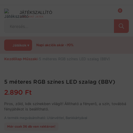
Ugrás
a
0
JÁTÉKSZALLÍTÓ
tartalomra
TÖBB MINT JÁTÉK
Products
search
Játékok ▾
Napi akciók akár -70%
Kezdőlap
›
Műszaki
›
5 méteres RGB színes LED szalag (BBV)
5 méteres RGB színes LED szalag (BBV)
2.890
Ft
Piros, zöld, kék színekben világít! Állítható a fényerő, a szín, továbbá
fényjátékot is beállítható.
A termék megvásárolható: Utánvéttel, Bankkártyával
Már csak 36 db van raktáron!