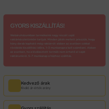
GYORS KISZÁLLÍTÁS!
Webáruházunkban termékeink nagy részét saját
raktárkészletünkön tartjuk. Minden játék mellett jelezzük, hogy
hány darab kapható még raktárról: ebben az esetben sokkal
rövidebb kiszállítási időre, 1–3 munkanapra kell számítani. Abban
az esetben, ha a kiválasztott termék nem érhető el saját
raktárunkról, 5–7 munkanap a házhoz szállítás.
Kedvező árak
Kiváló ár-érték arány
Gyors szállítás