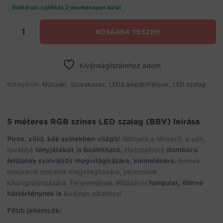
Raktáron: szállítás 2 munkanapon belül
5
KOSÁRBA TESZEM
méteres
RGB
színes
LED
Kívánságlistámhoz adom
szalag
(BBV)
Kategóriák:
Műszaki
,
Szórakozás
,
LED/Lámpák/Fények
,
LED szalag
mennyiség
5 méteres RGB színes LED szalag (BBV) leírása
Piros, zöld, kék színekben világít
! Állítható a fényerő, a szín,
továbbá
fényjátékot is beállítható.
Használható
domború
felületek színváltós megvilágítására, kiemelésére.
Remek
dekoráció polcélek megvilágítására, peremélek
kihangsúlyozására. Fényerejének állításával
hangulat, illetve
háttérfénynek is
kiválóan alkalmas!
Főbb jellemzők: