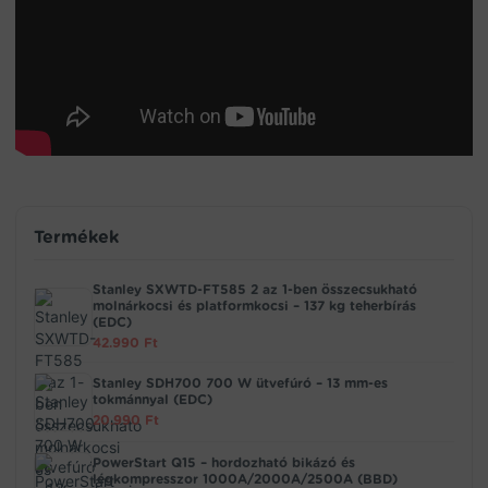
Termékek
Stanley SXWTD-FT585 2 az 1-ben összecsukható
molnárkocsi és platformkocsi – 137 kg teherbírás
(EDC)
42.990
Ft
Stanley SDH700 700 W ütvefúró – 13 mm-es
tokmánnyal (EDC)
20.990
Ft
PowerStart Q15 – hordozható bikázó és
légkompresszor 1000A/2000A/2500A (BBD)