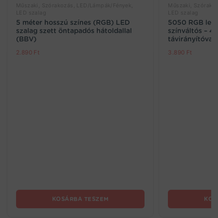
Műszaki, Szórakozás, LED/Lámpák/Fények,
Műszaki, Szórako
LED szalag
LED szalag
5 méter hosszú színes (RGB) LED
5050 RGB leds
szalag szett öntapadós hátoldallal
színváltós – 
(BBV)
távirányítóval
2.890
Ft
3.890
Ft
KOSÁRBA TESZEM
KOS