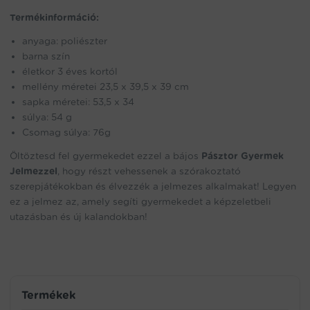
Termékinformáció:
anyaga: poliészter
barna szín
életkor 3 éves kortól
mellény méretei 23,5 x 39,5 x 39 cm
sapka méretei: 53,5 x 34
súlya: 54 g
Csomag súlya: 76g
Öltöztesd fel gyermekedet ezzel a bájos
Pásztor Gyermek
Jelmezzel
, hogy részt vehessenek a szórakoztató
szerepjátékokban és élvezzék a jelmezes alkalmakat! Legyen
ez a jelmez az, amely segíti gyermekedet a képzeletbeli
utazásban és új kalandokban!
Termékek