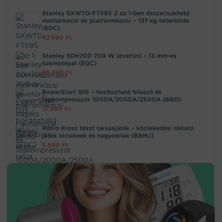
Stanley SXWTD-FT585 2 az 1-ben összecsukható
molnárkocsi és platformkocsi – 137 kg teherbírás
(EDC)
42.990
Ft
Stanley SDH700 700 W ütvefúró – 13 mm-es
tokmánnyal (EDC)
20.990
Ft
PowerStart Q15 – hordozható bikázó és
légkompresszor 1000A/2000A/2500A (BBD)
37.990
Ft
Retro Kresz teszt társasjáték – közlekedési oktató
játék kicsiknek és nagyoknak (BBMJ)
5.890
Ft