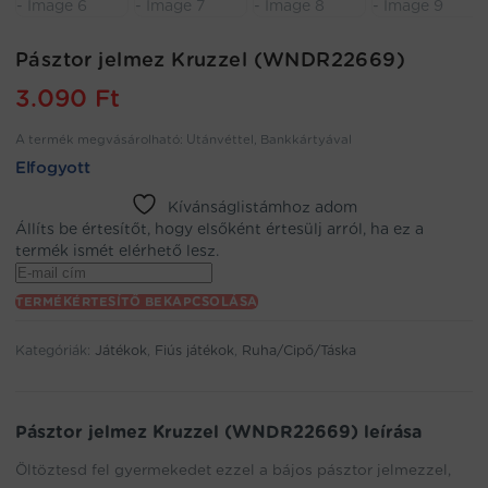
Pásztor jelmez Kruzzel (WNDR22669)
3.090
Ft
A termék megvásárolható: Utánvéttel, Bankkártyával
Elfogyott
Kívánságlistámhoz adom
Állíts be értesítőt, hogy elsőként értesülj arról, ha ez a
termék ismét elérhető lesz.
Enter
your
TERMÉKÉRTESÍTŐ BEKAPCSOLÁSA
email
address
Kategóriák:
Játékok
,
Fiús játékok
,
Ruha/Cipő/Táska
to
join
the
waitlist
Pásztor jelmez Kruzzel (WNDR22669) leírása
for
this
Öltöztesd fel gyermekedet ezzel a bájos pásztor jelmezzel,