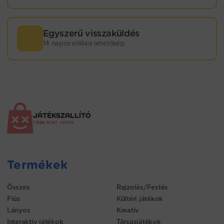
Egyszerű visszaküldés
14 napos elállási lehetőség
JÁTÉKSZALLÍTÓ
TÖBB MINT JÁTÉK
Termékek
Összes
Rajzolás/Festés
Fiús
Kültéri játékok
Lányos
Kreatív
Interaktív játékok
Társasjátékok