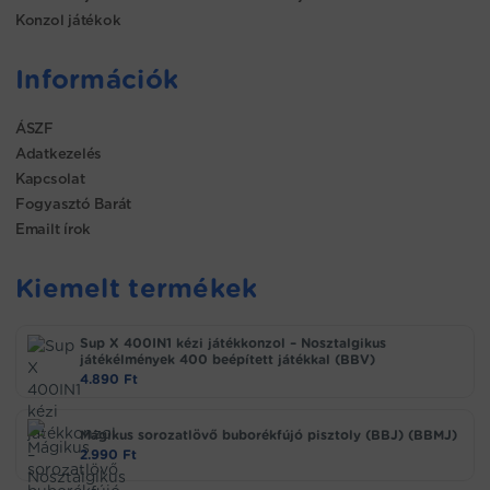
Konzol játékok
Információk
ÁSZF
Adatkezelés
Kapcsolat
Fogyasztó Barát
Emailt írok
Kiemelt termékek
Sup X 400IN1 kézi játékkonzol – Nosztalgikus
játékélmények 400 beépített játékkal (BBV)
4.890
Ft
Mágikus sorozatlövő buborékfújó pisztoly (BBJ) (BBMJ)
2.990
Ft