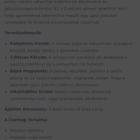
product
amely ideális választás különböző alkalmakra és
játszószerepkörökhöz! Ez a 2 részes jelmez lehetővé teszi,
hogy gyermeked belevetítse magát egy igazi pásztor
szerepébe és élvezze a szerepjáték izgalmát.
Termékjellemzők:
Kényelmes Viselet:
A jelmez puha és kényelmes anyagból
készült, amely ideális a gyerekek számára.
2 Részes Készlet:
A jelmez két darabból áll, beleértve a
pásztor mellényt és a jelmezhez illő fejfedőt.
Bájos Megjelenés:
A jelmez részletei, például a tartós
anyag és az apró kiegészítők, segítenek abban, hogy a
gyermek igazi pásztor játékot játszhasson.
Alkalmakhoz Kiváló:
Ideális választás jelmezbál,
születésnapi buli, vagy szerepjáték alkalmával.
Ajánlott Korosztály:
3 éves kortól 8 éves korig.
A Csomag Tartalma:
Pásztor mellény
Fejfedő vagy kendő