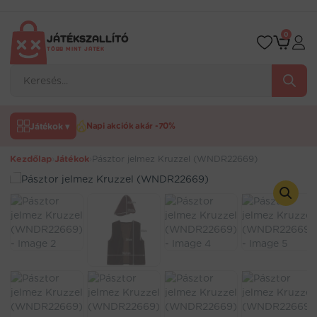
Ugrás
a
tartalomra
0
JÁTÉKSZALLÍTÓ
TÖBB MINT JÁTÉK
Products
search
Játékok ▾
Napi akciók akár -70%
Kezdőlap
›
Játékok
›
Pásztor jelmez Kruzzel (WNDR22669)