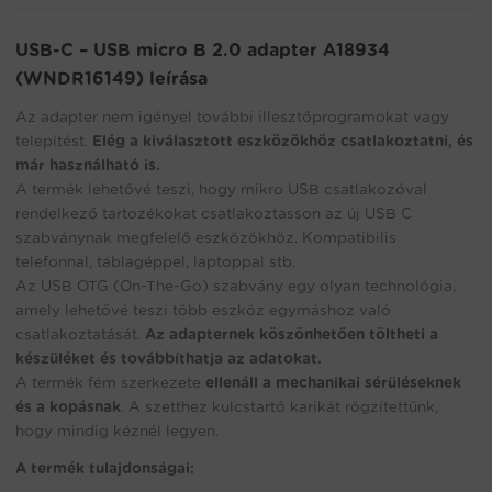
the
waitlist
USB-C – USB micro B 2.0 adapter A18934
for
(WNDR16149) leírása
this
product
Az adapter nem igényel további illesztőprogramokat vagy
telepítést.
Elég a kiválasztott eszközökhöz csatlakoztatni, és
már használható is.
A termék lehetővé teszi, hogy mikro USB csatlakozóval
rendelkező tartozékokat csatlakoztasson az új USB C
szabványnak megfelelő eszközökhöz. Kompatibilis
telefonnal, táblagéppel, laptoppal stb.
Az USB OTG (On-The-Go) szabvány egy olyan technológia,
amely lehetővé teszi több eszköz egymáshoz való
csatlakoztatását.
Az adapternek köszönhetően töltheti a
készüléket és továbbíthatja az adatokat.
A termék fém szerkezete
ellenáll a mechanikai sérüléseknek
és a kopásnak
. A szetthez kulcstartó karikát rögzítettünk,
hogy mindig kéznél legyen.
A termék tulajdonságai: