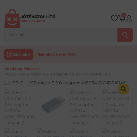
Ugrás
a
tartalomra
0
JÁTÉKSZALLÍTÓ
TÖBB MINT JÁTÉK
Products
search
Játékok ▾
Napi akciók akár -70%
Kezdőlap
›
Műszaki
›
USB-C – USB micro B 2.0 adapter A18934 (WNDR16149)