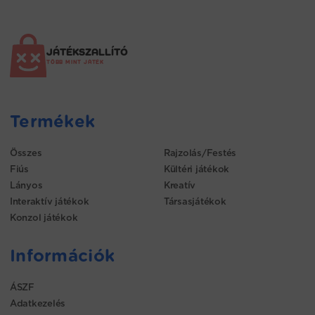
JÁTÉKSZALLÍTÓ
TÖBB MINT JÁTÉK
Termékek
Összes
Rajzolás/Festés
Fiús
Kültéri játékok
Lányos
Kreatív
Interaktív játékok
Társasjátékok
Konzol játékok
Információk
ÁSZF
Adatkezelés