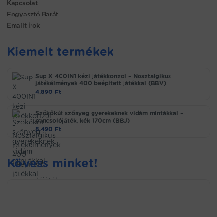
Kapcsolat
Fogyasztó Barát
Emailt írok
Kiemelt termékek
Sup X 400IN1 kézi játékkonzol – Nosztalgikus
játékélmények 400 beépített játékkal (BBV)
4.890
Ft
Szökőkút szőnyeg gyerekeknek vidám mintákkal –
pancsolójáték, kék 170cm (BBJ)
8.490
Ft
Kövess minket!