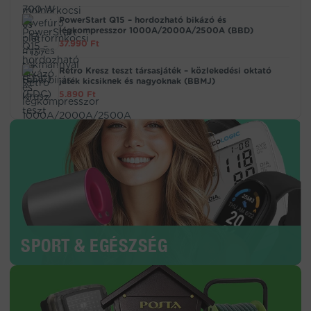
PowerStart Q15 – hordozható bikázó és
légkompresszor 1000A/2000A/2500A (BBD)
37.990
Ft
Retro Kresz teszt társasjáték – közlekedési oktató
játék kicsiknek és nagyoknak (BBMJ)
5.890
Ft
SPORT & EGÉSZSÉG