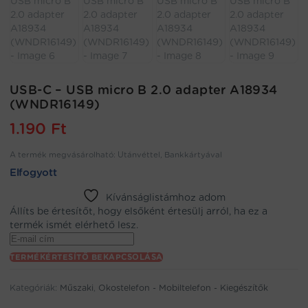
USB-C – USB micro B 2.0 adapter A18934
(WNDR16149)
1.190
Ft
A termék megvásárolható: Utánvéttel, Bankkártyával
Elfogyott
Kívánságlistámhoz adom
Állíts be értesítőt, hogy elsőként értesülj arról, ha ez a
termék ismét elérhető lesz.
Enter
your
TERMÉKÉRTESÍTŐ BEKAPCSOLÁSA
email
address
Kategóriák:
Műszaki
,
Okostelefon - Mobiltelefon - Kiegészítők
to
join