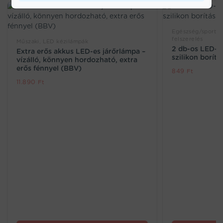
Egészség/sport, 
felszerelés
Műszaki, LED kézilámpák
2 db-os LED-e
Extra erős akkus LED-es járőrlámpa –
szilikon borít
vízálló, könnyen hordozható, extra
erős fénnyel (BBV)
849
Ft
11.890
Ft