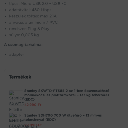
típus: Micro USB 2.0 – USB -C
adatátvitel: 480 Mbps
készülék töltés: max 2.1A
anyaga: alumínium / PVC
rendszer: Plug & Play
súlya: 0,003 kg
A csomag tartalma:
adapter
Termékek
Stanley SXWTD-FT585 2 az 1-ben összecsukható
molnárkocsi és platformkocsi – 137 kg teherbírás
(EDC)
42.990
Ft
Stanley SDH700 700 W ütvefúró – 13 mm-es
tokmánnyal (EDC)
20.990
Ft