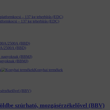
tformkocsi – 137 kg teherbírás (EDC)
00A/2500A (BBD)
s nagyoknak (BBMJ)
k
Konyhai termékek
 földbe szúrható, mozgásérzékelővel (BBV)