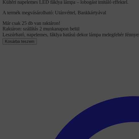
Kültéri napelemes LED fáklya lámpa – lobogást imitáló effektel.
A termék megvásárolható: Utánvéttel, Bankkártyával
Már csak 25 db van raktáron!
Raktáron: szállítás 2 munkanapon belül
Leszúrható, napelemes, fáklya hatású dekor lámpa melegfehér fénnyel
Kosárba teszem