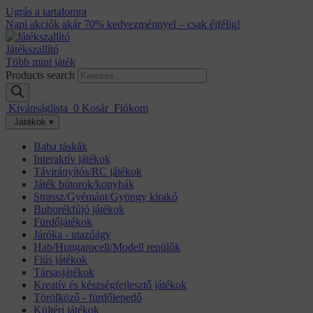
Ugrás a tartalomra
Napi akciók akár 70% kedvezménnyel – csak éjfélig!
Játékszallító
Több mint játék
Products search
Kívánságlista
0
Kosár
Fiókom
Játékok ▾
Baba táskák
Interaktív játékok
Távirányítós/RC játékok
Játék bútorok/konyhák
Strassz/Gyémánt/Gyöngy kirakó
Buborékfújó játékok
Fürdőjátékok
Járóka - utazóágy
Hab/Hungarocell/Modell repülők
Fiús játékok
Társasjátékok
Kreatív és készségfejlesztő játékok
Törölköző - fürdőlepedő
Kültéri játékok