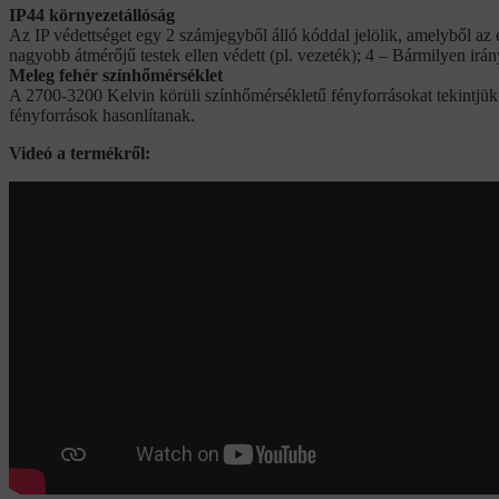
IP44 környezetállóság
Az IP védettséget egy 2 számjegyből álló kóddal jelölik, amelyből az el
nagyobb átmérőjű testek ellen védett (pl. vezeték); 4 – Bármilyen irán
Meleg fehér színhőmérséklet
A 2700-3200 Kelvin körüli színhőmérsékletű fényforrásokat tekint
fényforrások hasonlítanak.
Videó a termékről: