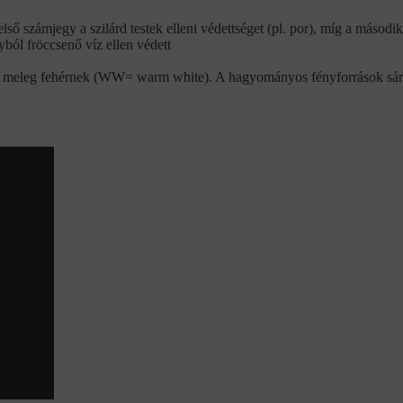
ső számjegy a szilárd testek elleni védettséget (pl. por), míg a második
yból fröccsenő víz ellen védett
jük meleg fehérnek (WW= warm white). A hagyományos fényforrások sár