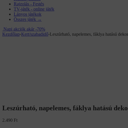
Rajzolás - Festés
TV-játék - online játék
Lányos játékok
Összes játék →
Napi akciók akár -70%
Kezdőlap
›
Kert/szabadidő
›
Leszúrható, napelemes, fáklya hatású dekor
Leszúrható, napelemes, fáklya hatású deko
2.490
Ft