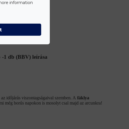
 more information
t
 -1 db (BBV) leírása
l az időjárás viszontagságaival szemben. A
fáklya
ami még borús napokon is mosolyt csal majd az arcunkra!