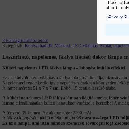
These latte
about cookie
Privacy Po
Kívánságlistámhoz adom
Kategóriák:
Kert/szabadidő
,
Műszaki
,
LED világítás
,
Szolár, napele
Leszúrható, napelemes, fáklya hatású dekor lámpa mel
Kültéri napelemes LED fáklya lámpa – lobogást imitáló effektel.
Ez az elbűvölő kerti világítás a fáklya lobogását imitálja, biztosítva 
Napelemmel rendelkezik, így a napsütéses órákban könnyedén feltöltő
A lámpa mérete:
51 x 7 x 7 cm
. Ebből 15 centi a leszúró tüske.
A kültéri napelemes LED fáklya lámpa világítás meleg fehér szí
lámpa
ellenállhatatlan kültéri hangulatot varázsol a kertedbe! A me
A fényerő 35 Lumen. Az akkumulátor 2200 mAh.
A fáklya lobogását imitáló effekt mögött
96 narancssárga LED búji
Ez az a lámpa, ami után minden szomszéd sóvárogni fog! Zsebeld 