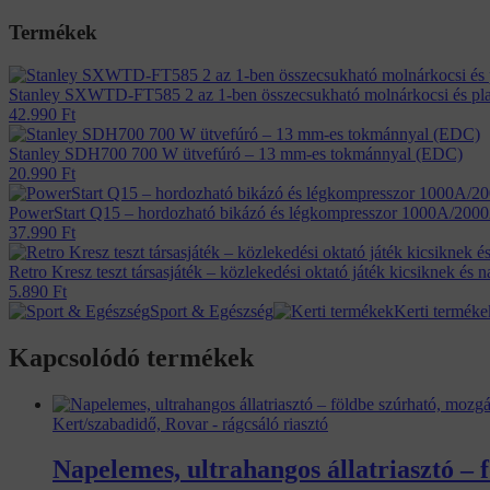
Termékek
Stanley SXWTD-FT585 2 az 1-ben összecsukható molnárkocsi és pla
42.990
Ft
Stanley SDH700 700 W ütvefúró – 13 mm-es tokmánnyal (EDC)
20.990
Ft
PowerStart Q15 – hordozható bikázó és légkompresszor 1000A/20
37.990
Ft
Retro Kresz teszt társasjáték – közlekedési oktató játék kicsiknek é
5.890
Ft
Sport & Egészség
Kerti terméke
Kapcsolódó termékek
Kert/szabadidő, Rovar - rágcsáló riasztó
Napelemes, ultrahangos állatriasztó –