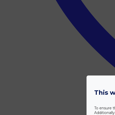
This w
To ensure t
Additionall