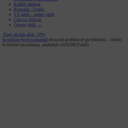
Kültéri játékok
Rajzolás - Festés
TV-játék - online játék
Lányos játékok
Összes játék →
Napi akciók akár -70%
Kezdőlap
›
Kert/szabadidő
›
Kruzzel profilozott gyerekhinta – beltéri
és kültéri használatra, púderkék (WNDR25446)