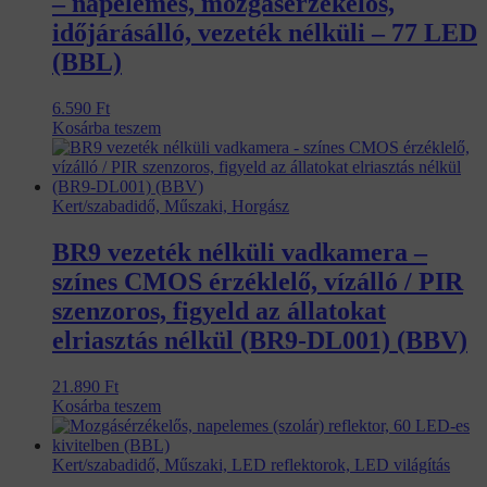
– napelemes, mozgásérzékelős,
időjárásálló, vezeték nélküli – 77 LED
(BBL)
6.590
Ft
Kosárba teszem
Kert/szabadidő, Műszaki, Horgász
BR9 vezeték nélküli vadkamera –
színes CMOS érzéklelő, vízálló / PIR
szenzoros, figyeld az állatokat
elriasztás nélkül (BR9-DL001) (BBV)
21.890
Ft
Kosárba teszem
Kert/szabadidő, Műszaki, LED reflektorok, LED világítás