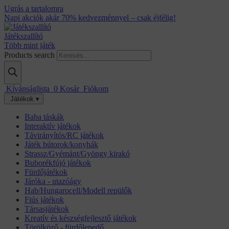
Ugrás a tartalomra
Napi akciók akár 70% kedvezménnyel – csak éjfélig!
Játékszallító
Több mint játék
Products search
Kívánságlista
0
Kosár
Fiókom
Játékok ▾
Baba táskák
Interaktív játékok
Távirányítós/RC játékok
Játék bútorok/konyhák
Strassz/Gyémánt/Gyöngy kirakó
Buborékfújó játékok
Fürdőjátékok
Járóka - utazóágy
Hab/Hungarocell/Modell repülők
Fiús játékok
Társasjátékok
Kreatív és készségfejlesztő játékok
Törölköző - fürdőlepedő