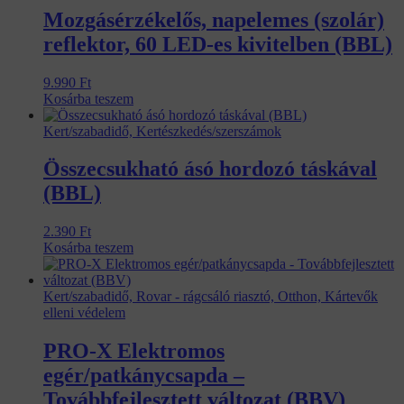
Mozgásérzékelős, napelemes (szolár)
reflektor, 60 LED-es kivitelben (BBL)
9.990
Ft
Kosárba teszem
Kert/szabadidő, Kertészkedés/szerszámok
Összecsukható ásó hordozó táskával
(BBL)
2.390
Ft
Kosárba teszem
Kert/szabadidő, Rovar - rágcsáló riasztó, Otthon, Kártevők
elleni védelem
PRO-X Elektromos
egér/patkánycsapda –
Továbbfejlesztett változat (BBV)