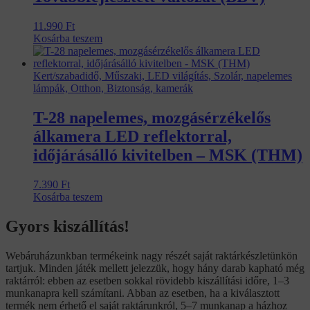
11.990
Ft
Kosárba teszem
Kert/szabadidő, Műszaki, LED világítás, Szolár, napelemes
lámpák, Otthon, Biztonság, kamerák
T-28 napelemes, mozgásérzékelős
álkamera LED reflektorral,
időjárásálló kivitelben – MSK (THM)
7.390
Ft
Kosárba teszem
Gyors kiszállítás!
Webáruházunkban termékeink nagy részét saját raktárkészletünkön
tartjuk. Minden játék mellett jelezzük, hogy hány darab kapható még
raktárról: ebben az esetben sokkal rövidebb kiszállítási időre, 1–3
munkanapra kell számítani. Abban az esetben, ha a kiválasztott
termék nem érhető el saját raktárunkról, 5–7 munkanap a házhoz