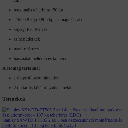
cm
maximális teherbírás: 50 kg
súly: 0,8 kg (0,805 kg csomagolással)
anyag: PE, PP, vas
szín: púderkék
márka: Kruzzel
használat: beltéren és kültéren
A csomag tartalma:
1 db profilozott hintaülés
2 db tartós kötél rögzítőelemekkel
Termékek
Stanley SXWTD-FT585 2 az 1-ben összecsukható molnárkocsi és
platformkocsi – 137 kg teherbírás (EDC)