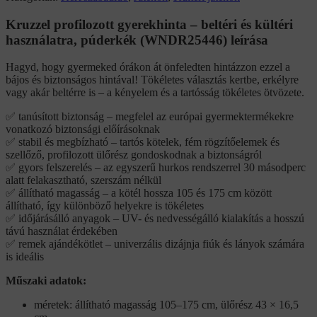
Kruzzel profilozott gyerekhinta – beltéri és kültéri
használatra, púderkék (WNDR25446) leírása
Hagyd, hogy gyermeked órákon át önfeledten hintázzon ezzel a
bájos és biztonságos hintával! Tökéletes választás kertbe, erkélyre
vagy akár beltérre is – a kényelem és a tartósság tökéletes ötvözete.
✅ tanúsított biztonság – megfelel az európai gyermektermékekre
vonatkozó biztonsági előírásoknak
✅ stabil és megbízható – tartós kötelek, fém rögzítőelemek és
szellőző, profilozott ülőrész gondoskodnak a biztonságról
✅ gyors felszerelés – az egyszerű hurkos rendszerrel 30 másodperc
alatt felakasztható, szerszám nélkül
✅ állítható magasság – a kötél hossza 105 és 175 cm között
állítható, így különböző helyekre is tökéletes
✅ időjárásálló anyagok – UV- és nedvességálló kialakítás a hosszú
távú használat érdekében
✅ remek ajándékötlet – univerzális dizájnja fiúk és lányok számára
is ideális
Műszaki adatok:
méretek: állítható magasság 105–175 cm, ülőrész 43 × 16,5