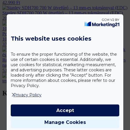
42.990
Ft
Stanley SDH700 700 W ütvefúró – 13 mm-es tokmánnyal (EDC)
20.990
Ft
PowerStart Q15 – hordozható bikázó és légkompresszor
This website uses cookies
1000A/2000A/2500A (BBD)
37.990
Ft
To ensure the proper functioning of the website, the
use of certain cookies is essential. Additionally, we
Retro Kresz teszt társasjáték – közlekedési oktató játék kicsiknek és
use cookies for statistical, marketing measurement,
nagyoknak (BBMJ)
and advertising purposes. These latter cookies are
5.890
Ft
loaded only after clicking the "Accept" button. For
Sport & Egészség
Kerti
more information about cookies, please refer to our
termékek
Konyhai termékek
Privacy Policy.
Kapcsolódó termékek
Privacy Policy
Accept
Kert/szabadidő
Napelemes szökőkút 4 cserélhető
Manage Cookies