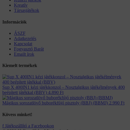
Kreatív
Társasjátékok
Információk
ÁSZF
Adatkezelés
Kapcsolat
Fogyasztó Barát
Emailt írok
Kiemelt termékek
Sup X 400IN1 kézi játékkonzol – Nosztalgikus játékélmények 400
beépített játékkal (BBV)
4.890
Ft
Mágikus sorozatlövő buborékfújó pisztoly (BBJ) (BBMJ)
2.990
Ft
Kövess minket!
f
Játékszállító a Facebookon