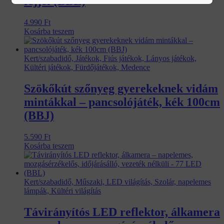
fejjel (BBL)
4.990
Ft
Kosárba teszem
Kert/szabadidő, Játékok, Fiús játékok, Lányos játékok,
Kültéri játékok, Fürdőjátékok, Medence
Szökőkút szőnyeg gyerekeknek vidám
mintákkal – pancsolójáték, kék 100cm
(BBJ)
5.590
Ft
Kosárba teszem
Kert/szabadidő, Műszaki, LED világítás, Szolár, napelemes
lámpák, Kültéri világítás
Távirányítós LED reflektor, álkamera