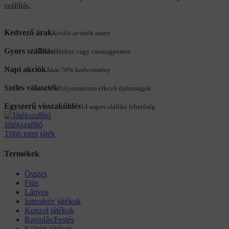
szállítás.
Kedvező árak
Kiváló ár-érték arány
Gyors szállítás
Házhoz vagy csomagpontra
Napi akciók
Akár 70% kedvezmény
Széles választék
Folyamatosan érkező újdonságok
Egyszerű visszaküldés
14 napos elállási lehetőség
Játékszallító
Több mint játék
Termékek
Összes
Fiús
Lányos
Interaktív játékok
Konzol játékok
Rajzolás/Festés
Kültéri játékok