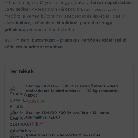
A huzat megakadályozza, hogy a bútor a
tartós napsütésben
vagy esőben gyorsabban károsodjon
, így hosszú távon
megőrzi a kerted bútorainak szépségét és épségét. Ideális
asztalokhoz, székekhez, hintákhoz, padokhoz vagy
grillekhez
, minden kültéri bútorhoz.
RUHHY kerti bútorhuzat – praktikus, tartós és időjárásálló
védelem minden szezonban.
Termékek
Stanley SXWTD-FT585 2 az 1-ben összecsukható
molnárkocsi és platformkocsi – 137 kg teherbírás
(EDC)
42.990
Ft
Stanley SDH700 700 W ütvefúró – 13 mm-es
tokmánnyal (EDC)
20.990
Ft
PowerStart Q15 – hordozható bikázó és