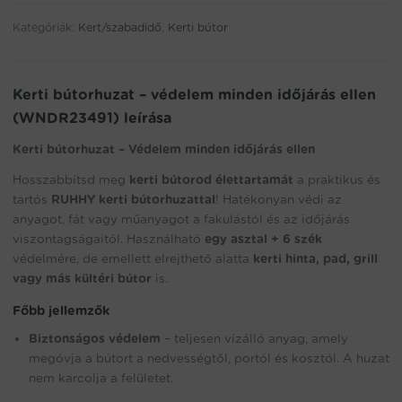
address
Kategóriák:
Kert/szabadidő
,
Kerti bútor
to
join
the
waitlist
Kerti bútorhuzat – védelem minden időjárás ellen
for
(WNDR23491) leírása
this
product
Kerti bútorhuzat – Védelem minden időjárás ellen
Hosszabbítsd meg
kerti bútorod élettartamát
a praktikus és
tartós
RUHHY kerti bútorhuzattal
! Hatékonyan védi az
anyagot, fát vagy műanyagot a fakulástól és az időjárás
viszontagságaitól. Használható
egy asztal + 6 szék
védelmére, de emellett elrejthető alatta
kerti hinta, pad, grill
vagy más kültéri bútor
is.
Főbb jellemzők
Biztonságos védelem
– teljesen vízálló anyag, amely
megóvja a bútort a nedvességtől, portól és kosztól. A huzat
nem karcolja a felületet.