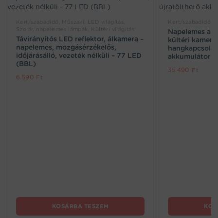
Kert/szabadidő, Műszaki, LED világítás,
Kert/szabadidő, O
Szolár, napelemes lámpák, Kültéri világítás
Napelemes akk
Távirányítós LED reflektor, álkamera –
kültéri kamera
napelemes, mozgásérzékelős,
hangkapcsolatt
időjárásálló, vezeték nélküli – 77 LED
akkumulátorra
(BBL)
35.490
Ft
6.590
Ft
KOSÁRBA TESZEM
KOS