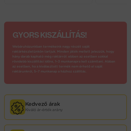
GYORS KISZÁLLÍTÁS!
Webáruházunkban termékeink nagy részét saját
raktárkészletünkön tartjuk. Minden játék mellett jelezzük, hogy
hány darab kapható még raktárról: ebben az esetben sokkal
rövidebb kiszállítási időre, 1–3 munkanapra kell számítani. Abban
az esetben, ha a kiválasztott termék nem érhető el saját
raktárunkról, 5–7 munkanap a házhoz szállítás.
Kedvező árak
Kiváló ár-érték arány