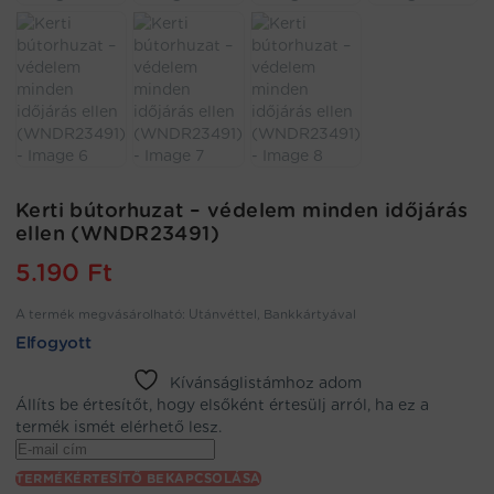
Kerti bútorhuzat – védelem minden időjárás
ellen (WNDR23491)
5.190
Ft
A termék megvásárolható: Utánvéttel, Bankkártyával
Elfogyott
Kívánságlistámhoz adom
Állíts be értesítőt, hogy elsőként értesülj arról, ha ez a
termék ismét elérhető lesz.
Enter
your
TERMÉKÉRTESÍTŐ BEKAPCSOLÁSA
email