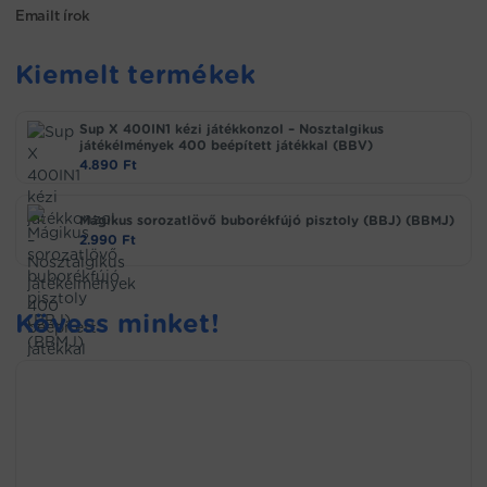
Emailt írok
Kiemelt termékek
Sup X 400IN1 kézi játékkonzol – Nosztalgikus
játékélmények 400 beépített játékkal (BBV)
4.890
Ft
Mágikus sorozatlövő buborékfújó pisztoly (BBJ) (BBMJ)
2.990
Ft
Kövess minket!