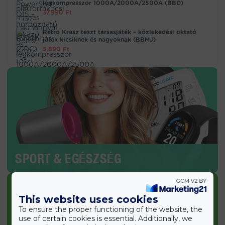
légkompresszor 1000A/2000A/2500A (BBD)
37.990
Ft
Retro Kresz teszt társasjáték – közlekedési oktató
játék kicsiknek és nagyoknak (BBMJ)
5.890
Ft
SPORT & EGÉSZSÉG
This website uses cookies
To ensure the proper functioning of the website, the
use of certain cookies is essential. Additionally, we