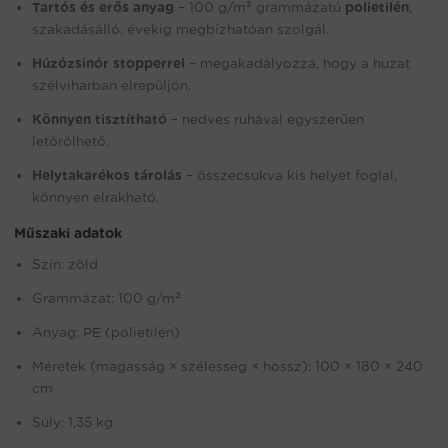
Tartós és erős anyag
– 100 g/m² grammázatú
polietilén
,
szakadásálló, évekig megbízhatóan szolgál.
Húzózsinór stopperrel
– megakadályozza, hogy a huzat
szélviharban elrepüljön.
Könnyen tisztítható
– nedves ruhával egyszerűen
letörölhető.
Helytakarékos tárolás
– összecsukva kis helyet foglal,
könnyen elrakható.
Műszaki adatok
Szín: zöld
Grammázat: 100 g/m²
Anyag: PE (polietilén)
Méretek (magasság × szélesség × hossz): 100 × 180 × 240
cm
Súly: 1,35 kg