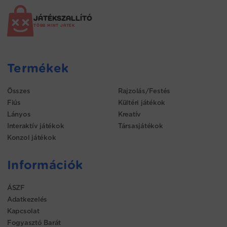
JÁTÉKSZALLÍTÓ
TÖBB MINT JÁTÉK
Termékek
Összes
Rajzolás/Festés
Fiús
Kültéri játékok
Lányos
Kreatív
Interaktív játékok
Társasjátékok
Konzol játékok
Információk
ÁSZF
Adatkezelés
Kapcsolat
Fogyasztó Barát