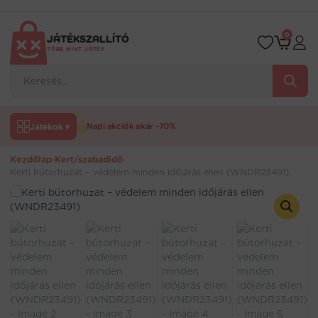
Ugrás
a
tartalomra
0
JÁTÉKSZALLÍTÓ
TÖBB MINT JÁTÉK
Products
search
Játékok ▾
Napi akciók akár -70%
Kezdőlap
›
Kert/szabadidő
›
Kerti bútorhuzat – védelem minden időjárás ellen (WNDR23491)