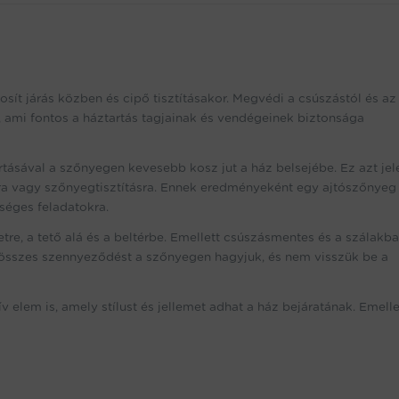
sít járás közben és cipő tisztításakor. Megvédi a csúszástól és az
 ami fontos a háztartás tagjainak és vendégeinek biztonsága
ával a szőnyegen kevesebb kosz jut a ház belsejébe. Ez azt jele
a vagy szőnyegtisztításra. Ennek eredményeként egy ajtószőnyeg
kséges feladatokra.
tre, a tető alá és a beltérbe. Emellett csúszásmentes és a szálakb
z összes szennyeződést a szőnyegen hagyjuk, és nem visszük be a
m is, amely stílust és jellemet adhat a ház bejáratának. Emelle