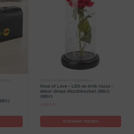
iasztó,
Otthon, Ajándék - meglepetés
Rose of Love – LED-es örök rózsa –
dekor lámpa díszdobozban (BBJ)
(BBV)
(BBV)
4.990
Ft
KOSÁRBA TESZEM