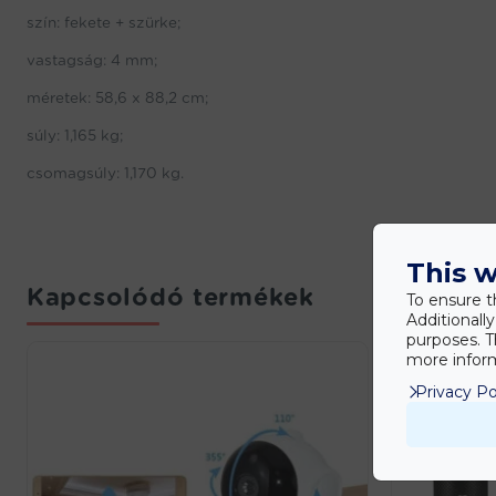
szín: fekete + szürke;
vastagság: 4 mm;
méretek: 58,6 x 88,2 cm;
súly: 1,165 kg;
csomagsúly: 1,170 kg.
This w
Kapcsolódó termékek
To ensure t
Additionall
purposes. T
more inform
Privacy Po