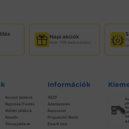
lítás
S
Napi akciók
F
Akár 70% kedvezmény
ú
ek
Információk
Kieme
Konzol játékok
ÁSZF
Su
já
Rajzolás/Festés
Adatkezelés
No
Kültéri játékok
Kapcsolat
já
be
Kreatív
Fogyasztó Barát
4
Társasjátékok
Emailt írok