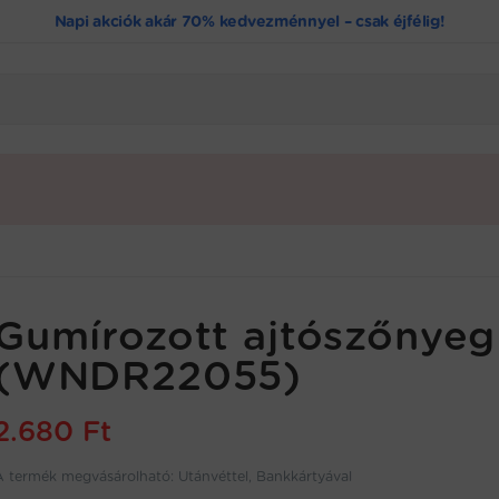
Napi akciók akár 70% kedvezménnyel – csak éjfélig!
Gumírozott ajtószőnyeg
(WNDR22055)
2.680
Ft
A termék megvásárolható: Utánvéttel, Bankkártyával