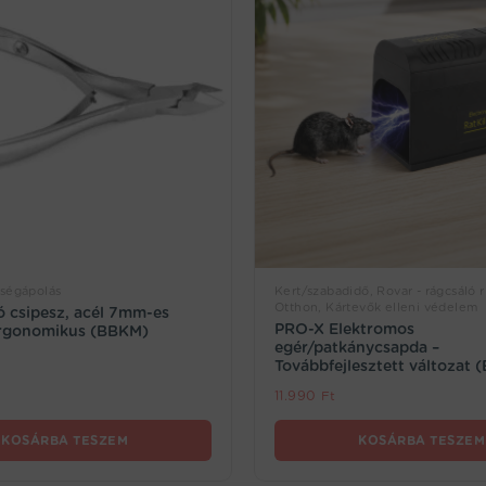
ségápolás
Kert/szabadidő, Rovar - rágcsáló r
Otthon, Kártevők elleni védelem
 csipesz, acél 7mm-es
PRO-X Elektromos
ergonomikus (BBKM)
egér/patkánycsapda –
Továbbfejlesztett változat 
11.990
Ft
KOSÁRBA TESZEM
KOSÁRBA TESZEM