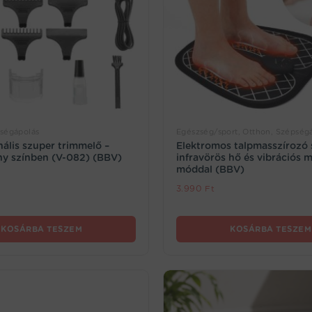
ségápolás
Egészség/sport, Otthon, Szépség
nális szuper trimmelő –
Elektromos talpmasszírozó 
ny színben (V-082) (BBV)
infravörös hő és vibrációs 
móddal (BBV)
3.990
Ft
KOSÁRBA TESZEM
KOSÁRBA TESZEM