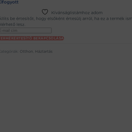
Elfogyott
Kívánságlistámhoz adom
Állíts be értesítőt, hogy elsőként értesülj arról, ha ez a termék is
elérhető lesz.
Enter
your
TERMÉKÉRTESÍTŐ BEKAPCSOLÁSA
email
address
Kategóriák:
Otthon
,
Háztartás
to
oin
the
aitlist
or
his
product