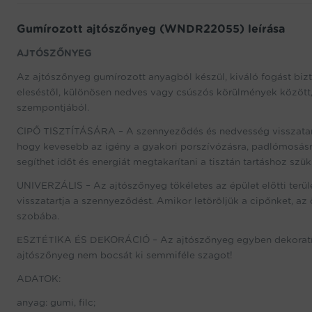
Gumírozott ajtószőnyeg (WNDR22055) leírása
AJTÓSZŐNYEG
Az ajtószőnyeg gumírozott anyagból készül, kiváló fogást bizto
eleséstől, különösen nedves vagy csúszós körülmények között,
szempontjából.
CIPŐ TISZTÍTÁSÁRA – A szennyeződés és nedvesség visszatartás
hogy kevesebb az igény a gyakori porszívózásra, padlómosásr
segíthet időt és energiát megtakarítani a tisztán tartáshoz szü
UNIVERZÁLIS – Az ajtószőnyeg tökéletes az épület előtti terüle
visszatartja a szennyeződést. Amikor letöröljük a cipőnket, a
szobába.
ESZTÉTIKA ÉS DEKORÁCIÓ – Az ajtószőnyeg egyben dekoratív ele
ajtószőnyeg nem bocsát ki semmiféle szagot!
ADATOK:
anyag: gumi, filc;