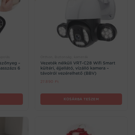
ápolás
Otthon, Biztonság, kamerák
szőnyeg –
Vezeték nélküli VRT-C28 Wifi Smart
masszázs 6
kültéri, éjjellátó, vízálló kamera –
távolról vezérelhető (BBV)
27.890
Ft
KOSÁRBA TESZEM