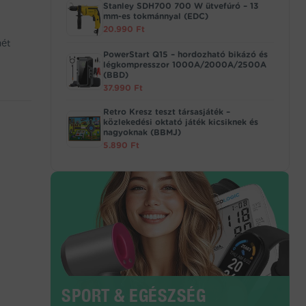
Stanley SDH700 700 W ütvefúró – 13
mm-es tokmánnyal (EDC)
20.990
Ft
mét
PowerStart Q15 – hordozható bikázó és
légkompresszor 1000A/2000A/2500A
(BBD)
37.990
Ft
Retro Kresz teszt társasjáték –
közlekedési oktató játék kicsiknek és
nagyoknak (BBMJ)
5.890
Ft
SPORT & EGÉSZSÉG