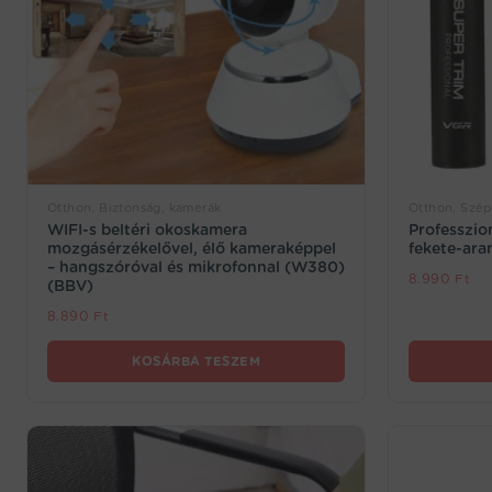
Otthon, Biztonság, kamerák
Otthon, Szép
WIFI-s beltéri okoskamera
Professzio
mozgásérzékelővel, élő kameraképpel
fekete-ara
– hangszóróval és mikrofonnal (W380)
8.990
Ft
(BBV)
8.890
Ft
KOSÁRBA TESZEM