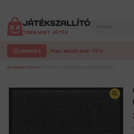
Ugrás
a
tartalomra
JÁTÉKSZALLÍTÓ
Products
search
TÖBB MINT JÁTÉK
Játékok ▾
Napi akciók akár -70%
Kezdőlap
›
Otthon
›
Gumírozott ajtószőnyeg (WNDR22055)