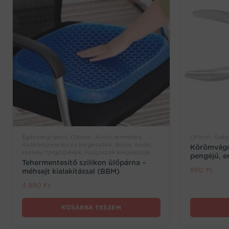
Egészség/sport, Otthon, Autós termékek,
Otthon, Szép
Autófelszerelés és kiegészítők, Bútor, Irodai
Körömvágó
székek/forgószékek, Forgószék kiegészítők
pengéjű, 
Tehermentesítő szilikon ülőpárna –
890
Ft
méhsejt kialakítással (BBM)
4.990
Ft
KOSÁRBA TESZEM