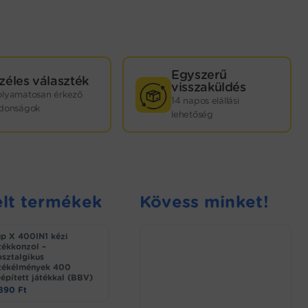
Egyszerű
zéles választék
visszaküldés
olyamatosan érkező
14 napos elállási
jdonságok
lehetőség
lt termékek
Kövess minket!
p X 400IN1 kézi
tékkonzol –
sztalgikus
tékélmények 400
épített játékkal (BBV)
.890
Ft