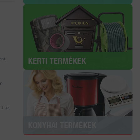
KERTI TERMÉKEK
nti,
an
tt az
KONYHAI TERMÉKEK