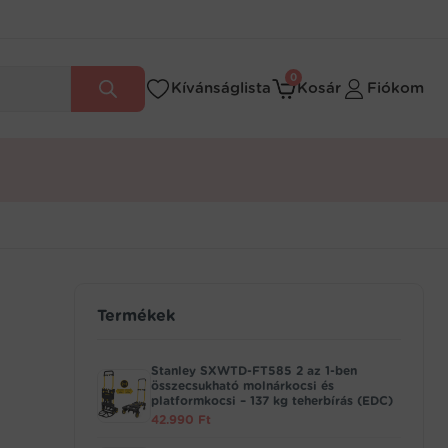
0
Kívánságlista
Kosár
Fiókom
Termékek
Stanley SXWTD-FT585 2 az 1-ben
összecsukható molnárkocsi és
platformkocsi – 137 kg teherbírás (EDC)
42.990
Ft