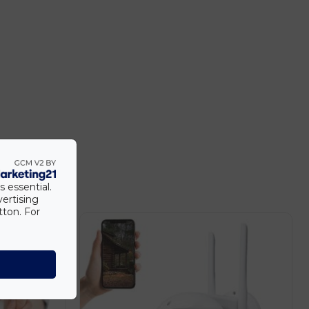
s essential.
vertising
tton. For