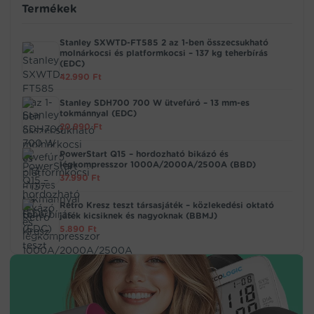
Termékek
Stanley SXWTD-FT585 2 az 1-ben összecsukható
molnárkocsi és platformkocsi – 137 kg teherbírás
(EDC)
42.990
Ft
Stanley SDH700 700 W ütvefúró – 13 mm-es
tokmánnyal (EDC)
20.990
Ft
PowerStart Q15 – hordozható bikázó és
légkompresszor 1000A/2000A/2500A (BBD)
37.990
Ft
Retro Kresz teszt társasjáték – közlekedési oktató
játék kicsiknek és nagyoknak (BBMJ)
5.890
Ft