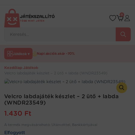
Ugrás
a
tartalomra
0
JÁTÉKSZALLÍTÓ
TÖBB MINT JÁTÉK
Products
search
Játékok ▾
Napi akciók akár -70%
Kezdőlap
›
Játékok
›
Velcro labdajáték készlet – 2 ütő + labda (WNDR23549)
Velcro labdajáték készlet – 2 ütő + labda
(WNDR23549)
1.430
Ft
A termék megvásárolható: Utánvéttel, Bankkártyával
Elfogyott