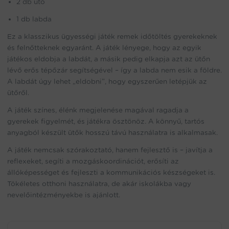
2 db ütő
1 db labda
Ez a klasszikus ügyességi játék remek időtöltés gyerekeknek
és felnőtteknek egyaránt. A játék lényege, hogy az egyik
játékos eldobja a labdát, a másik pedig elkapja azt az ütőn
lévő erős tépőzár segítségével – így a labda nem esik a földre.
A labdát úgy lehet „eldobni”, hogy egyszerűen letépjük az
ütőről.
A játék színes, élénk megjelenése magával ragadja a
gyerekek figyelmét, és játékra ösztönöz. A könnyű, tartós
anyagból készült ütők hosszú távú használatra is alkalmasak.
A játék nemcsak szórakoztató, hanem fejlesztő is – javítja a
reflexeket, segíti a mozgáskoordinációt, erősíti az
állóképességet és fejleszti a kommunikációs készségeket is.
Tökéletes otthoni használatra, de akár iskolákba vagy
nevelőintézményekbe is ajánlott.