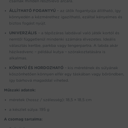
csalnak minden résztvevő arcára.
ÁLLÍTHATÓ FOGANTYÚ
– az ütők fogantyúja állítható, így
könnyedén a kézmérethez igazítható, ezáltal kényelmes és
biztos fogást nyújt.
UNIVERZÁLIS
– a tépőzáras labdával való játék kortól és
nemtől függetlenül mindenki számára élvezetes. Ideális
választás kertbe, parkba vagy tengerpartra. A labda akár
házikedvenc – például kutya – szórakoztatására is
alkalmas.
KÖNNYŰ ÉS HORDOZHATÓ
– kis méretének és súlyának
köszönhetően könnyen elfér egy táskában vagy bőröndben,
így bárhová magaddal viheted.
Műszaki adatok:
méretek (hossz / szélesség): 18,5 × 18,5 cm
a készlet súlya: 195 g
A csomag tartalma: