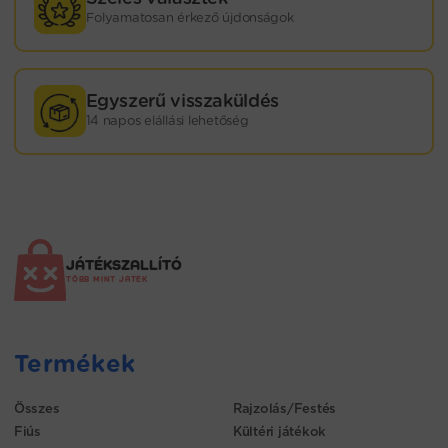
Folyamatosan érkező újdonságok
Egyszerű visszaküldés
14 napos elállási lehetőség
JÁTÉKSZALLÍTÓ
TÖBB MINT JÁTÉK
Termékek
Összes
Rajzolás/Festés
Fiús
Kültéri játékok