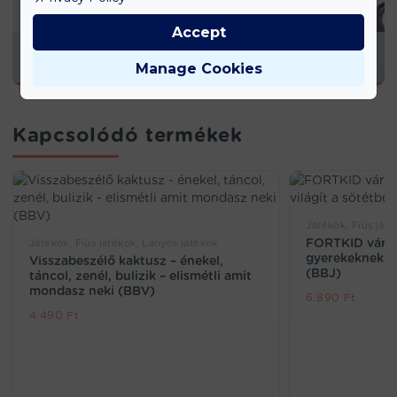
Accept
KONYHAI TERMÉKEK
Manage Cookies
Kapcsolódó termékek
Játékok, Fiús ját
FORTKID várép
Játékok, Fiús játékok, Lányos játékok
gyerekeknek – 
Visszabeszélő kaktusz – énekel,
(BBJ)
táncol, zenél, bulizik – elismétli amit
mondasz neki (BBV)
6.890
Ft
4.490
Ft