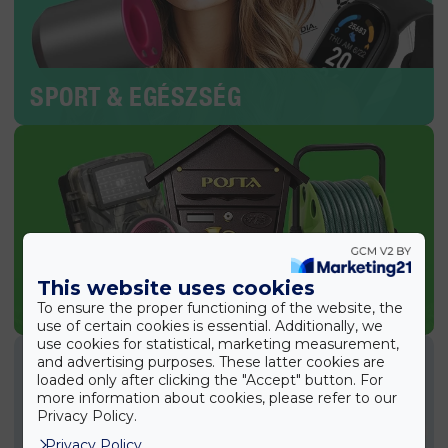
SPORT & EGÉSZSÉG
This website uses cookies
KERTI TERMÉKEK
To ensure the proper functioning of the website, the
use of certain cookies is essential. Additionally, we
use cookies for statistical, marketing measurement,
and advertising purposes. These latter cookies are
loaded only after clicking the "Accept" button. For
more information about cookies, please refer to our
Privacy Policy.
Privacy Policy