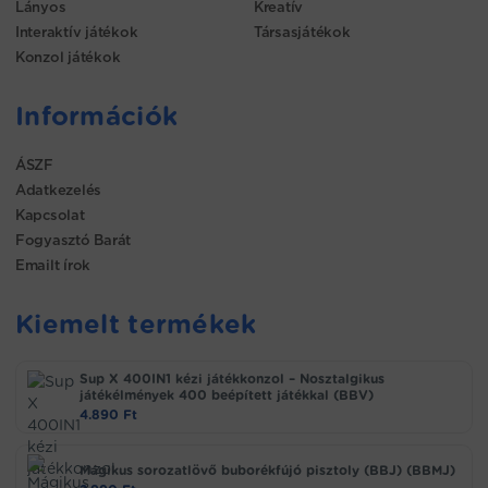
Lányos
Kreatív
Interaktív játékok
Társasjátékok
Konzol játékok
Információk
ÁSZF
Adatkezelés
Kapcsolat
Fogyasztó Barát
Emailt írok
Kiemelt termékek
Sup X 400IN1 kézi játékkonzol – Nosztalgikus
játékélmények 400 beépített játékkal (BBV)
4.890
Ft
Mágikus sorozatlövő buborékfújó pisztoly (BBJ) (BBMJ)