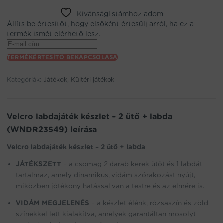
Kívánságlistámhoz adom
Állíts be értesítőt, hogy elsőként értesülj arról, ha ez a
termék ismét elérhető lesz.
Enter
your
TERMÉKÉRTESÍTŐ BEKAPCSOLÁSA
email
address
Kategóriák:
Játékok
,
Kültéri játékok
to
join
the
waitlist
Velcro labdajáték készlet – 2 ütő + labda
for
(WNDR23549) leírása
this
product
Velcro labdajáték készlet – 2 ütő + labda
JÁTÉKSZETT
– a csomag 2 darab kerek ütőt és 1 labdát
tartalmaz, amely dinamikus, vidám szórakozást nyújt,
miközben jótékony hatással van a testre és az elmére is.
VIDÁM MEGJELENÉS
– a készlet élénk, rózsaszín és zöld
színekkel lett kialakítva, amelyek garantáltan mosolyt