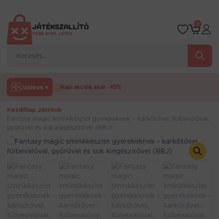
Ugrás
a
tartalomra
0
JÁTÉKSZALLÍTÓ
TÖBB MINT JÁTÉK
Products
search
Játékok ▾
Napi akciók akár -70%
Kezdőlap
›
Játékok
›
Fantasy magic sminkkészlet gyerekeknek – karkőtővel, fülbevalóval,
gyűrűvel és sok kiegészítővel (BBJ)