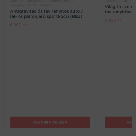
Játékok, Fiús játékok, Lányos játékok,
Játékok, Fiús ját
Távirányítós/RC játékok
Világító szemű
Antigravitációs távirányítós autó /
távirányítóval
fal- és plafonjáró sportkocsi (BBJ)
9.990
Ft
8.990
Ft
KOSÁRBA TESZEM
KOS