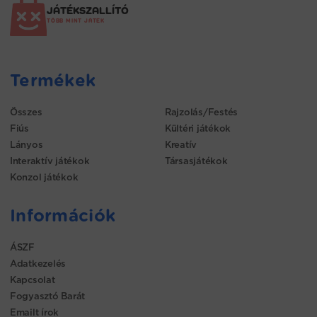
JÁTÉKSZALLÍTÓ
TÖBB MINT JÁTÉK
Termékek
Összes
Rajzolás/Festés
Fiús
Kültéri játékok
Lányos
Kreatív
Interaktív játékok
Társasjátékok
Konzol játékok
Információk
ÁSZF
Adatkezelés
Kapcsolat
Fogyasztó Barát
Emailt írok