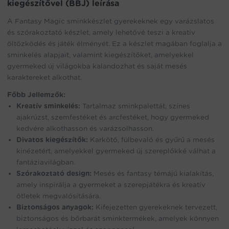
mennyiség
kiegészítővel (BBJ) leírása
A Fantasy Magic sminkkészlet gyerekeknek egy varázslatos
és szórakoztató készlet, amely lehetővé teszi a kreatív
öltözködés és játék élményét. Ez a készlet magában foglalja a
sminkelés alapjait, valamint kiegészítőket, amelyekkel
gyermeked új világokba kalandozhat és saját mesés
karaktereket alkothat.
Főbb Jellemzők:
Kreatív sminkelés:
Tartalmaz sminkpalettát, színes
ajakrúzst, szemfestéket és arcfestéket, hogy gyermeked
kedvére alkothasson és varázsolhasson.
Divatos kiegészítők:
Karkötő, fülbevaló és gyűrű a mesés
kinézetért, amelyekkel gyermeked új szereplőkké válhat a
fantáziavilágban.
Szórakoztató design:
Mesés és fantasy témájú kialakítás,
amely inspirálja a gyermeket a szerepjátékra és kreatív
ötletek megvalósítására.
Biztonságos anyagok:
Kifejezetten gyerekeknek tervezett,
biztonságos és bőrbarát sminktermékek, amelyek könnyen