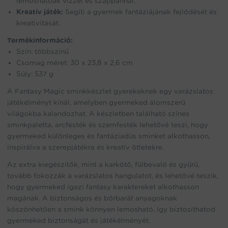
lemoshatóak vízzel és szappannal.
Kreatív játék:
Segíti a gyermek fantáziájának fejlődését és
kreativitását.
Termékinformáció:
Szín: többszínű
Csomag méret: 30 x 23,8 x 2,6 cm
Súly: 537 g
A Fantasy Magic sminkkészlet gyerekeknek egy varázslatos
játékélményt kínál, amelyben gyermeked álomszerű
világokba kalandozhat. A készletben található színes
sminkpaletta, arcfesték és szemfesték lehetővé teszi, hogy
gyermeked különleges és fantáziadús sminket alkothasson,
inspirálva a szerepjátékra és kreatív ötletekre.
Az extra kiegészítők, mint a karkötő, fülbevaló és gyűrű,
tovább fokozzák a varázslatos hangulatot, és lehetővé teszik,
hogy gyermeked igazi fantasy karaktereket alkothasson
magának. A biztonságos és bőrbarát anyagoknak
köszönhetően a smink könnyen lemosható, így biztosíthatod
gyermeked biztonságát és játékélményét.