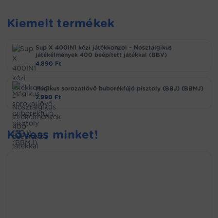
Kiemelt termékek
Sup X 400IN1 kézi játékkonzol – Nosztalgikus
játékélmények 400 beépített játékkal (BBV)
4.890
Ft
Mágikus sorozatlövő buborékfújó pisztoly (BBJ) (BBMJ)
2.990
Ft
Kövess minket!