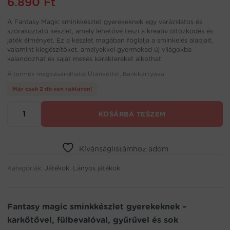
6.890
Ft
A Fantasy Magic sminkkészlet gyerekeknek egy varázslatos és
szórakoztató készlet, amely lehetővé teszi a kreatív öltözködés és
játék élményét. Ez a készlet magában foglalja a sminkelés alapjait,
valamint kiegészítőket, amelyekkel gyermeked új világokba
kalandozhat és saját mesés karaktereket alkothat.
A termék megvásárolható: Utánvéttel, Bankkártyával
Már csak 2 db van raktáron!
Fantasy
KOSÁRBA TESZEM
magic
sminkkészlet
gyerekeknek
-
Kívánságlistámhoz adom
karkőtővel,
Kategóriák:
fülbevalóval,
Játékok
,
Lányos játékok
gyűrűvel
és
sok
Fantasy magic sminkkészlet gyerekeknek –
kiegészítővel
karkőtővel, fülbevalóval, gyűrűvel és sok
(BBJ)