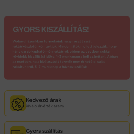
GYORS KISZÁLLÍTÁS!
Webáruházunkban termékeink nagy részét saját
raktárkészletünkön tartjuk. Minden játék mellett jelezzük, hogy
hány darab kapható még raktárról: ebben az esetben sokkal
rövidebb kiszállítási időre, 1–3 munkanapra kell számítani. Abban
az esetben, ha a kiválasztott termék nem érhető el saját
raktárunkról, 5–7 munkanap a házhoz szállítás.
Kedvező árak
Kiváló ár-érték arány
Gyors szállítás