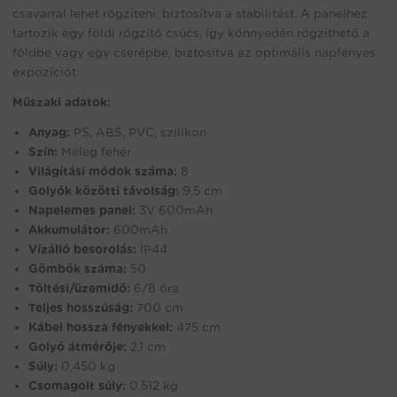
csavarral lehet rögzíteni, biztosítva a stabilitást. A panelhez
tartozik egy földi rögzítő csúcs, így könnyedén rögzíthető a
földbe vagy egy cserépbe, biztosítva az optimális napfényes
expozíciót.
Műszaki adatok:
Anyag:
PS, ABS, PVC, szilikon
Szín:
Meleg fehér
Világítási módok száma:
8
Golyók közötti távolság:
9,5 cm
Napelemes panel:
3V 600mAh
Akkumulátor:
600mAh
Vízálló besorolás:
IP44
Gömbök száma:
50
Töltési/üzemidő:
6/8 óra
Teljes hosszúság:
700 cm
Kábel hossza fényekkel:
475 cm
Golyó átmérője:
2,1 cm
Súly:
0,450 kg
Csomagolt súly:
0,512 kg