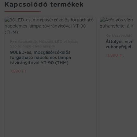
Kapcsolódó termékek
Kert/szabadidő, 
Átfolyós vízme
Kert/szabadidő, Műszaki, LED világítás,
Szolár, napelemes lámpák
zuhanyfejjel ál
90LED-es, mozgásérzékelős
13.890
Ft
forgatható napelemes lámpa
távirányítóval YT-90 (THM)
7.590
Ft