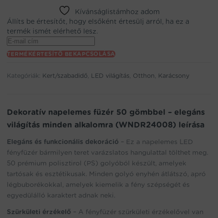
Kívánságlistámhoz adom
Állíts be értesítőt, hogy elsőként értesülj arról, ha ez a
termék ismét elérhető lesz.
Enter
your
TERMÉKÉRTESÍTŐ BEKAPCSOLÁSA
email
address
Kategóriák:
Kert/szabadidő
,
LED világítás
,
Otthon
,
Karácsony
to
join
the
waitlist
Dekoratív napelemes füzér 50 gömbbel – elegáns
for
világítás minden alkalomra (WNDR24008) leírása
this
product
Elegáns és funkcionális dekoráció
– Ez a napelemes LED
fényfüzér bármilyen teret varázslatos hangulattal tölthet meg.
50 prémium polisztirol (PS) golyóból készült, amelyek
tartósak és esztétikusak. Minden golyó enyhén átlátszó, apró
légbuborékokkal, amelyek kiemelik a fény szépségét és
egyedülálló karaktert adnak neki.
Szürkületi érzékelő
– A fényfüzér szürkületi érzékelővel van