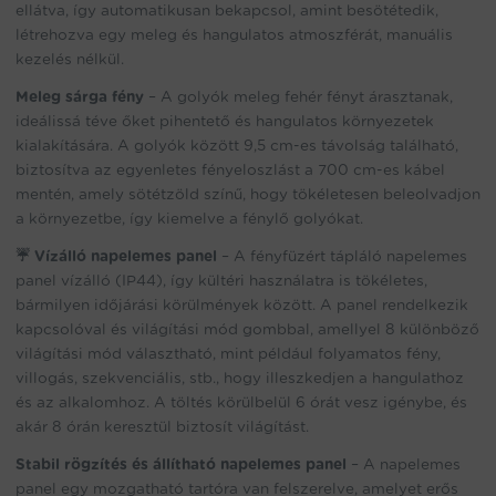
ellátva, így automatikusan bekapcsol, amint besötétedik,
létrehozva egy meleg és hangulatos atmoszférát, manuális
kezelés nélkül.
Meleg sárga fény
– A golyók meleg fehér fényt árasztanak,
ideálissá téve őket pihentető és hangulatos környezetek
kialakítására. A golyók között 9,5 cm-es távolság található,
biztosítva az egyenletes fényeloszlást a 700 cm-es kábel
mentén, amely sötétzöld színű, hogy tökéletesen beleolvadjon
a környezetbe, így kiemelve a fénylő golyókat.
☔ Vízálló napelemes panel
– A fényfüzért tápláló napelemes
panel vízálló (IP44), így kültéri használatra is tökéletes,
bármilyen időjárási körülmények között. A panel rendelkezik
kapcsolóval és világítási mód gombbal, amellyel 8 különböző
világítási mód választható, mint például folyamatos fény,
villogás, szekvenciális, stb., hogy illeszkedjen a hangulathoz
és az alkalomhoz. A töltés körülbelül 6 órát vesz igénybe, és
akár 8 órán keresztül biztosít világítást.
Stabil rögzítés és állítható napelemes panel
– A napelemes
panel egy mozgatható tartóra van felszerelve, amelyet erős