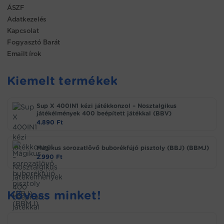
ÁSZF
Adatkezelés
Kapcsolat
Fogyasztó Barát
Emailt írok
Kiemelt termékek
Sup X 400IN1 kézi játékkonzol – Nosztalgikus
játékélmények 400 beépített játékkal (BBV)
4.890
Ft
Mágikus sorozatlövő buborékfújó pisztoly (BBJ) (BBMJ)
2.990
Ft
Kövess minket!