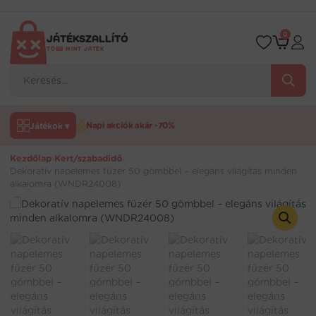
Ugrás
a
tartalomra
0
JÁTÉKSZALLÍTÓ
TÖBB MINT JÁTÉK
Products
search
Játékok ▾
Napi akciók akár -70%
Kezdőlap
›
Kert/szabadidő
›
Dekoratív napelemes füzér 50 gömbbel – elegáns világítás minden
alkalomra (WNDR24008)