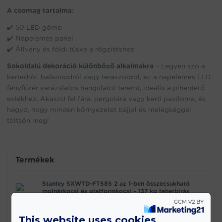
A csomag tartalma:
✔️ 50 LED gömb
✔️ Napelemes panel
✔️ Állvány és földi tüske a rögzítéshez
Sokoldalú dekoráció különböző alkalmakra
– Legyen szó a
kertedről, balkonodról vagy teraszodról, ez a napelemes LED
fényfüzér varázslatos hangulatot teremt, ideális a pihentető
estékhez. Akaszd fel fára, pergolára vagy kerti pavilonra, és
hagyd, hogy minden környezetet bájjal és melegséggel
töltsön meg!
Termékek
Stanley SXWTD-FT585 2 az 1-ben összecsukható
molnárkocsi és platformkocsi – 137 kg teherbírás
(EDC)
42.990
Ft
This website uses cookies