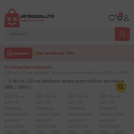
Ugrás
a
tartalomra
0
JÁTÉKSZALLÍTÓ
TÖBB MINT JÁTÉK
Products
search
Játékok ▾
Napi akciók akár -70%
Kezdőlap
›
Egészség/sport
›
2 db-os LED-es kerékpár lámpa szett szilikon borítással (BBL) (BBV)