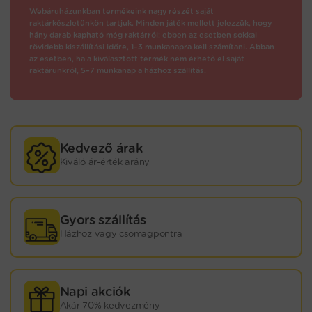
Webáruházunkban termékeink nagy részét saját
raktárkészletünkön tartjuk. Minden játék mellett jelezzük, hogy
hány darab kapható még raktárról: ebben az esetben sokkal
rövidebb kiszállítási időre, 1–3 munkanapra kell számítani. Abban
az esetben, ha a kiválasztott termék nem érhető el saját
raktárunkról, 5–7 munkanap a házhoz szállítás.
Kedvező árak
Kiváló ár-érték arány
Gyors szállítás
Házhoz vagy csomagpontra
Napi akciók
Akár 70% kedvezmény