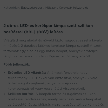
kerékpár
Kategóriák:
lámpa
Egészség/sport
,
Műszaki
,
Kerékpár felszerelés
szett
szilikon
borítással
2 db-os LED-es kerékpár lámpa szett szilikon
(BBL)
borítással (BBL) (BBV) leírása
(BBV)
mennyiség
Világítsd meg utadat és növeld biztonságodat ezzel a kiváló
minőségű, 2 darabos LED-es kerékpár lámpa szettel! A szett
tartalmaz egy első és egy hátsó lámpát, amelyek erőteljes
fényt biztosítanak minden időjárási körülmény között.
Főbb jellemzők:
Erőteljes LED világítás:
A lámpák fényereje nagy
teljesítményű LED-ekkel van biztosítva, amelyek kiváló
láthatóságot nyújtanak, legyen szó éjszakai
kerékpározásról vagy rossz látási viszonyokról.
Szilikon borítás:
A lámpák tartós és rugalmas szilikon
borítással rendelkeznek, amely nem csak védi a lámpákat
az ütésektől és az időjárás viszontagságaitól, de könnyű és