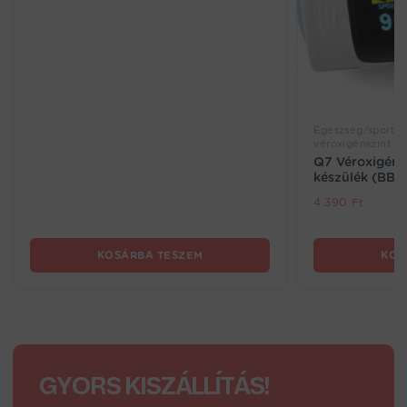
Egészség/sport, 
véroxigénszint m
Q7 Véroxigén 
készülék (BBV
4.390
Ft
KOSÁRBA TESZEM
KOS
GYORS KISZÁLLÍTÁS!