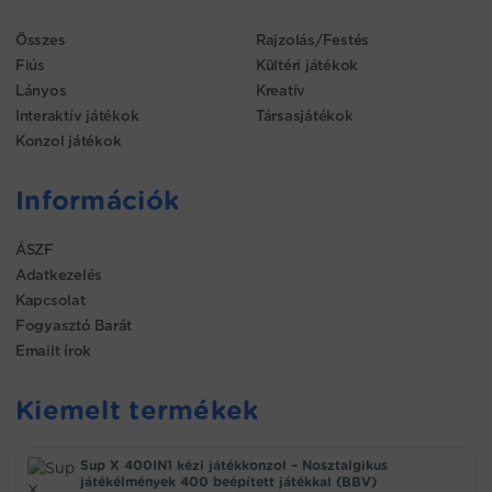
Összes
Rajzolás/Festés
Fiús
Kültéri játékok
Lányos
Kreatív
Interaktív játékok
Társasjátékok
Konzol játékok
Információk
ÁSZF
Adatkezelés
Kapcsolat
Fogyasztó Barát
Emailt írok
Kiemelt termékek
Sup X 400IN1 kézi játékkonzol – Nosztalgikus
játékélmények 400 beépített játékkal (BBV)