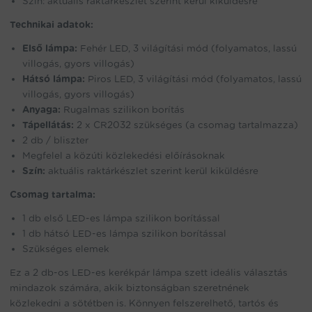
Szín: aktuális raktárkészlet szerint kerül kiküldésre
Technikai adatok:
Első lámpa:
Fehér LED, 3 világítási mód (folyamatos, lassú
villogás, gyors villogás)
Hátsó lámpa:
Piros LED, 3 világítási mód (folyamatos, lassú
villogás, gyors villogás)
Anyaga:
Rugalmas szilikon borítás
Tápellátás:
2 x CR2032 szükséges (a csomag tartalmazza)
2 db / bliszter
Megfelel a közúti közlekedési előírásoknak
Szín:
aktuális raktárkészlet szerint kerül kiküldésre
Csomag tartalma:
1 db első LED-es lámpa szilikon borítással
1 db hátsó LED-es lámpa szilikon borítással
Szükséges elemek
Ez a 2 db-os LED-es kerékpár lámpa szett ideális választás
mindazok számára, akik biztonságban szeretnének
közlekedni a sötétben is. Könnyen felszerelhető, tartós és