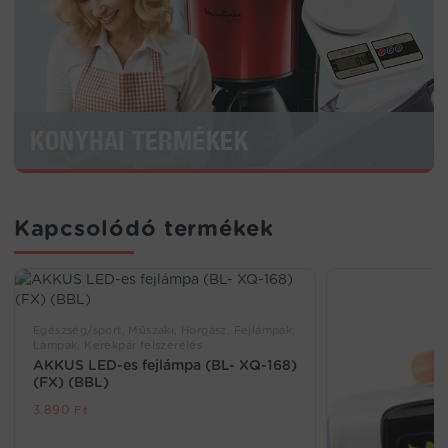
KONYHAI TERMÉKEK
Kapcsolódó termékek
Egészség/sport, Műszaki, Horgász, Fejlámpák,
Lámpák, Kerékpár felszerelés
AKKUS LED-es fejlámpa (BL- XQ-168)
(FX) (BBL)
3.890
Ft