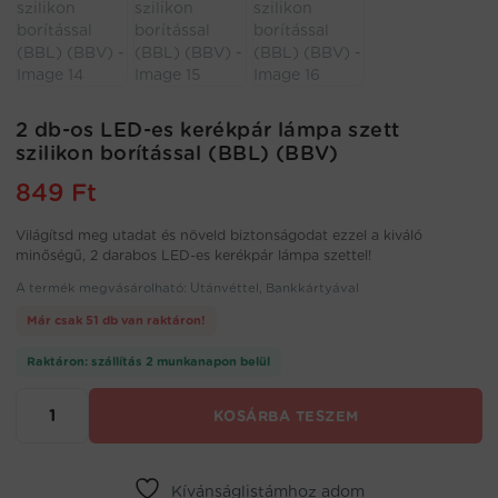
2 db-os LED-es kerékpár lámpa szett
szilikon borítással (BBL) (BBV)
849
Ft
Világítsd meg utadat és növeld biztonságodat ezzel a kiváló
minőségű, 2 darabos LED-es kerékpár lámpa szettel!
A termék megvásárolható: Utánvéttel, Bankkártyával
Már csak 51 db van raktáron!
Raktáron: szállítás 2 munkanapon belül
2
KOSÁRBA TESZEM
db-
os
LED-
es
Kívánságlistámhoz adom