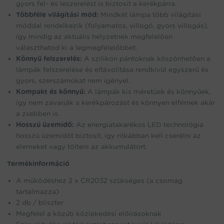
gyors fel- és leszerelést is biztosít a kerékpárra.
Többféle világítási mód:
Mindkét lámpa több világítási
móddal rendelkezik (folyamatos, villogó, gyors villogás),
így mindig az aktuális helyzetnek megfelelően
választhatod ki a legmegfelelőbbet.
Könnyű felszerelés:
A szilikon pántoknak köszönhetően a
lámpák felszerelése és eltávolítása rendkívül egyszerű és
gyors, szerszámokat nem igényel.
Kompakt és könnyű:
A lámpák kis méretűek és könnyűek,
így nem zavarják a kerékpározást és könnyen elférnek akár
a zsebben is.
Hosszú üzemidő:
Az energiatakarékos LED technológia
hosszú üzemidőt biztosít, így ritkábban kell cserélni az
elemeket vagy tölteni az akkumulátort.
Termékinformáció
A működéshez 2 x CR2032 szükséges (a csomag
tartalmazza)
2 db / bliszter
Megfelel a közúti közlekedési előírásoknak