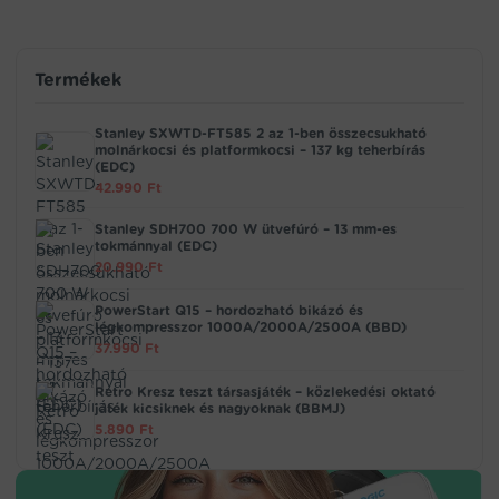
Termékek
Stanley SXWTD-FT585 2 az 1-ben összecsukható
molnárkocsi és platformkocsi – 137 kg teherbírás
(EDC)
42.990
Ft
Stanley SDH700 700 W ütvefúró – 13 mm-es
tokmánnyal (EDC)
20.990
Ft
PowerStart Q15 – hordozható bikázó és
légkompresszor 1000A/2000A/2500A (BBD)
37.990
Ft
Retro Kresz teszt társasjáték – közlekedési oktató
játék kicsiknek és nagyoknak (BBMJ)
5.890
Ft