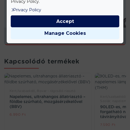
Privacy Policy.
Privacy Policy
Accept
Manage Cookies
KONYHAI TERMÉKEK
Kapcsolódó termékek
Kert/szabadidő, Rovar - rágcsáló riasztó
Napelemes, ultrahangos állatriasztó –
Kert/szabadidő, M
Szolár, napeleme
földbe szúrható, mozgásérzékelővel
(BBV)
90LED-es, moz
forgatható na
6.990
Ft
távirányítóva
7.590
Ft