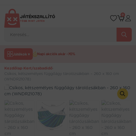
Ugrás
a
tartalomra
0
JÁTÉKSZALLÍTÓ
TÖBB MINT JÁTÉK
Products
search
Játékok ▾
Napi akciók akár -70%
Kezdőlap
›
Kert/szabadidő
›
Csíkos, kétszemélyes függőágy tárolózsákban – 260 x 160 cm
(WNDR21078)