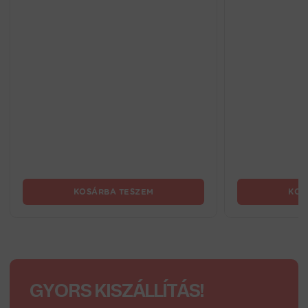
KOSÁRBA TESZEM
KOS
GYORS KISZÁLLÍTÁS!