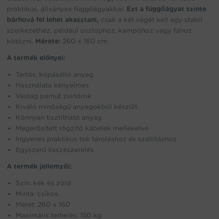
praktikus, állványos függőágyakkal.
Ezt a függőágyat szinte
bárhová fel lehet akasztani,
csak a két végét kell egy stabil
szerkezethez, például oszlophoz, kampóhoz vagy fához
kötözni.
Mérete:
260 x 160 cm
A termék előnyei:
Tartós, kopásálló anyag
Használata kényelmes
Vastag pamut zsinórok
Kiváló minőségű anyagokból készült
Könnyen tisztítható anyag
Megerősített rögzítő kábelek mellékelve
Ingyenes praktikus tok tároláshoz és szállításhoz
Egyszerű összeszerelés
A termék jellemzői:
Szín: kék és zöld
Minta: csíkos
Méret: 260 x 160
Maximális terhelés: 150 kg