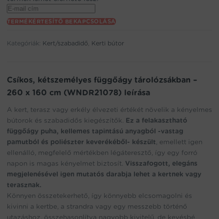
Enter
your
TERMÉKÉRTESÍTŐ BEKAPCSOLÁSA
email
address
Kategóriák:
Kert/szabadidő
,
Kerti bútor
to
join
the
waitlist
Csíkos, kétszemélyes függőágy tárolózsákban –
for
260 x 160 cm (WNDR21078) leírása
this
product
A kert, terasz vagy erkély élvezeti értékét növelik a kényelmes
bútorok és szabadidős kiegészítők.
Ez a felakasztható
függőágy puha, kellemes tapintású anyagból -vastag
pamutból és poliészter keverékéből- készült
, emellett igen
ellenálló, megfelelő mértékben légáteresztő, így egy forró
napon is magas kényelmet biztosít.
Visszafogott, elegáns
megjelenésével igen mutatós darabja lehet a kertnek vagy
terasznak.
Könnyen összetekerhető, így könnyebb elcsomagolni és
kivinni a kertbe, a strandra vagy egy messzebb történő
utazáshoz, összehasonlítva nagyobb kivitelű, de kevésbé