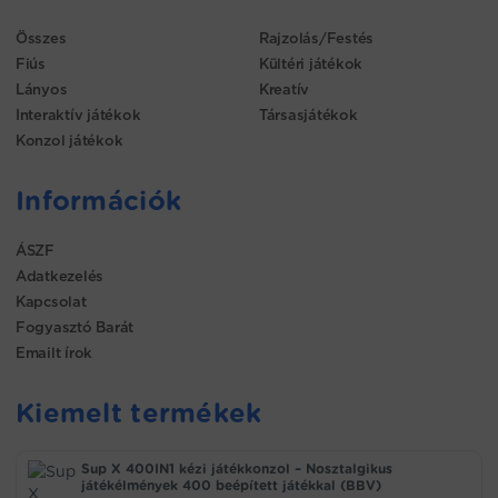
Összes
Rajzolás/Festés
Fiús
Kültéri játékok
Lányos
Kreatív
Interaktív játékok
Társasjátékok
Konzol játékok
Információk
ÁSZF
Adatkezelés
Kapcsolat
Fogyasztó Barát
Emailt írok
Kiemelt termékek
Sup X 400IN1 kézi játékkonzol – Nosztalgikus
játékélmények 400 beépített játékkal (BBV)