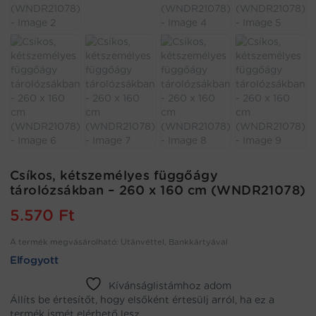
Csíkos, kétszemélyes függőágy
tárolózsákban – 260 x 160 cm (WNDR21078)
5.570
Ft
A termék megvásárolható: Utánvéttel, Bankkártyával
Elfogyott
Kívánságlistámhoz adom
Állíts be értesítőt, hogy elsőként értesülj arról, ha ez a
termék ismét elérhető lesz.