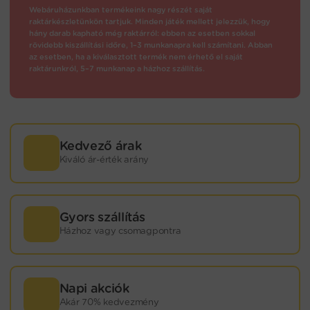
Webáruházunkban termékeink nagy részét saját
raktárkészletünkön tartjuk. Minden játék mellett jelezzük, hogy
hány darab kapható még raktárról: ebben az esetben sokkal
rövidebb kiszállítási időre, 1–3 munkanapra kell számítani. Abban
az esetben, ha a kiválasztott termék nem érhető el saját
raktárunkról, 5–7 munkanap a házhoz szállítás.
Kedvező árak
Kiváló ár-érték arány
Gyors szállítás
Házhoz vagy csomagpontra
Napi akciók
Akár 70% kedvezmény