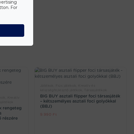
vertising
tton. For
j el a
Játékok, Fiús játékok, Kreatív és
készségfejlesztő játékok, Társasjátékok
BIG BUY asztali flipper foci társasjáték
kok, Kreatív
– kétszemélyes asztali foci golyókkal
sjátékok
(BBJ)
ék rengeteg
s
9.990
Ft
ő részére