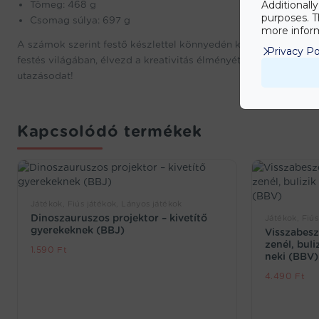
Tömeg: 468 g
Additionall
purposes. T
Csomag súlya: 697 g
more inform
A számok szerint festő készlettel könnyedén képességeid szint
Privacy Po
festés világában, élvezd a kreativitás élményét, és alkoss leny
utazásodat!
Kapcsolódó termékek
Játékok, Fiús játékok, Lányos játékok
Dinoszauruszos projektor – kivetítő
Játékok, Fiús
gyerekeknek (BBJ)
Visszabesz
zenél, buli
1.590
Ft
neki (BBV)
4.490
Ft