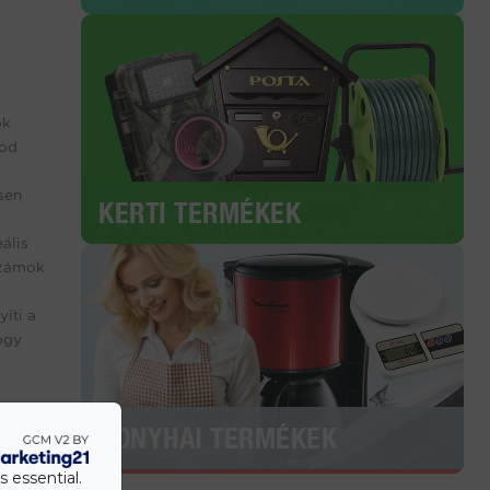
ok
tod
sen
KERTI TERMÉKEK
ális
számok
íti a
ogy
KONYHAI TERMÉKEK
s essential.