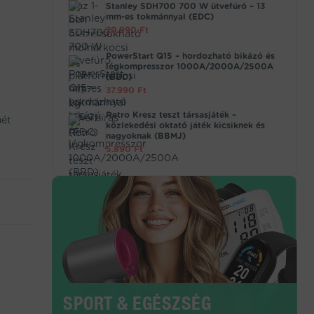
Stanley SDH700 700 W ütvefúró – 13
mm-es tokmánnyal (EDC)
20.990
Ft
PowerStart Q15 – hordozható bikázó és
légkompresszor 1000A/2000A/2500A
(BBD)
37.990
Ft
Retro Kresz teszt társasjáték –
mét
közlekedési oktató játék kicsiknek és
nagyoknak (BBMJ)
5.890
Ft
SPORT & EGÉSZSÉG