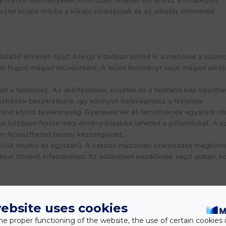
gyönyörű festményeket, miközben teljesen elmerülsz a műalkotás
készlet kiváló módja a kikapcsolódásnak és az alkotás örömének
ülálló élményt nyújt. Ahogy kitartóan töltöd ki a mezőket a szám
rezni fogod magad művészként. A teljes festményt saját magad alko
n a festéshez. Az akrilfestékek, ecsetek és a festhető kép együtte
zközök beszerzésére, így könnyen belevághatsz a festésbe.
hoz kötött tevékenység. Gyerekeknek és felnőtteknek egyaránt ide
kal közösen festve még élménydúsabbá teheted a pillanatokat. A 
n fejlesztheted festési készségeidet.
ívül intuitív és egyszerű. A vászon mezőinek számozása megkönny
okkal történő kifestéséhez. Ez különösen kezdőknek segít abban, h
ebsite uses cookies
he proper functioning of the website, the use of certain cookies i