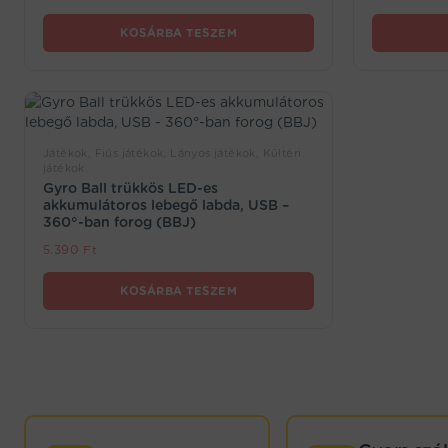
KOSÁRBA TESZEM
Játékok, Fiús játékok, Lányos játékok, Kültéri
játékok
Gyro Ball trükkös LED-es
akkumulátoros lebegő labda, USB –
360°-ban forog (BBJ)
5.390
Ft
KOSÁRBA TESZEM