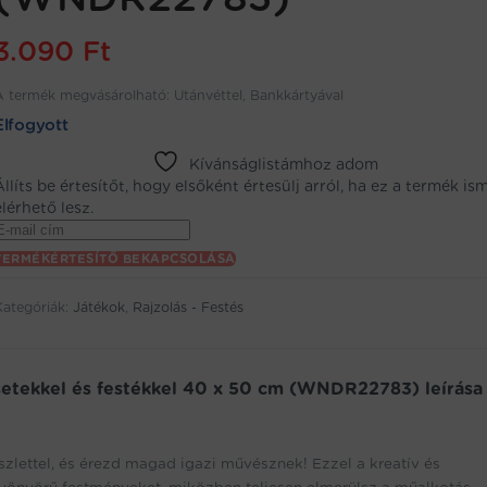
3.090
Ft
A termék megvásárolható: Utánvéttel, Bankkártyával
Elfogyott
Kívánságlistámhoz adom
Állíts be értesítőt, hogy elsőként értesülj arról, ha ez a termék is
elérhető lesz.
Enter
your
TERMÉKÉRTESÍTŐ BEKAPCSOLÁSA
email
address
Kategóriák:
Játékok
,
Rajzolás - Festés
to
oin
the
aitlist
ecsetekkel és festékkel 40 x 50 cm (WNDR22783) leírása
or
his
product
szlettel, és érezd magad igazi művésznek! Ezzel a kreatív és