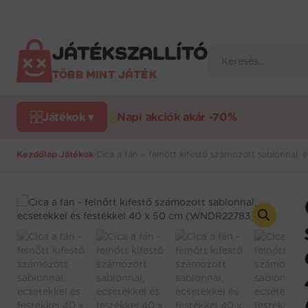
Ugrás
a
tartalomra
JÁTÉKSZALLÍTÓ
Products
search
TÖBB MINT JÁTÉK
Játékok ▾
Napi akciók akár -70%
Kezdőlap
›
Játékok
›
Cica a fán – felnőtt kifestő számozott sablonnal