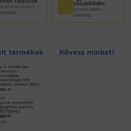
zéles választék
visszaküldés
olyamatosan érkező
14 napos elállási
jdonságok
lehetőség
lt termékek
Kövess minket!
p X 400IN1 kézi
tékkonzol –
sztalgikus
tékélmények 400
épített játékkal (BBV)
.890
Ft
gikus sorozatlövő
borékfújó pisztoly
BJ) (BBMJ)
.990
Ft