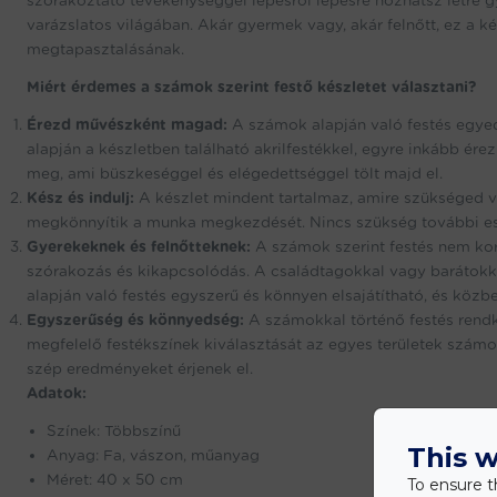
szórakoztató tevékenységgel lépésről lépésre hozhatsz létre 
varázslatos világában. Akár gyermek vagy, akár felnőtt, ez a 
megtapasztalásának.
Miért érdemes a számok szerint festő készletet választani?
Érezd művészként magad:
A számok alapján való festés egyed
alapján a készletben található akrilfestékkel, egyre inkább é
meg, ami büszkeséggel és elégedettséggel tölt majd el.
Kész és indulj:
A készlet mindent tartalmaz, amire szükséged va
megkönnyítik a munka megkezdését. Nincs szükség további es
Gyerekeknek és felnőtteknek:
A számok szerint festés nem kor
szórakozás és kikapcsolódás. A családtagokkal vagy barátok
alapján való festés egyszerű és könnyen elsajátítható, és közbe
Egyszerűség és könnyedség:
A számokkal történő festés rendk
megfelelő festékszínek kiválasztását az egyes területek szám
szép eredményeket érjenek el.
Adatok:
Színek: Többszínű
This w
Anyag: Fa, vászon, műanyag
Méret: 40 x 50 cm
To ensure t