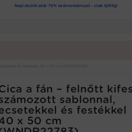
Napi akciók akár 70% kedvezménnyel – csak éjfélig!
, ecsetekkel és festékkel 40 x 50 cm (WNDR22783)
Cica a fán – felnőtt kife
számozott sablonnal,
ecsetekkel és festékkel
40 x 50 cm
(WNDR22783)