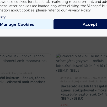
y, we use cookies for statistical, marketing measurement, and ad
hese latter cookies are loaded only after clicking the "Accept" bu
ation about cookies, please refer to our Privacy Policy.
jétől függetlenül alkothatsz és érezheted magad művészként. Merül
licy
űgöző műalkotásokat! Szerezd be most, és indítsd el saját festői
Manage Cookies
Accept
 játékok, Lányos játékok
élő kaktusz – énekel, táncol,
Játékok, Fiús játékok, Lányos játé
és készségfejlesztő játékok, Társa
zik – elismétli amit mondasz
Békaetető asztali társasját
színes játékgolyóval – móká
készségfejlesztő játék 2-4 f
(BBMJ) (BBJ)
4.890
Ft