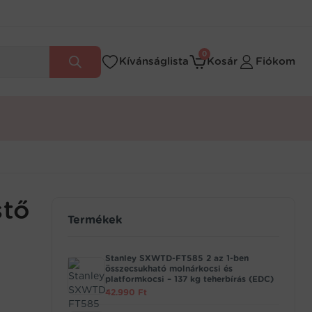
0
Kívánságlista
Kosár
Fiókom
stő
Termékek
Stanley SXWTD-FT585 2 az 1-ben
összecsukható molnárkocsi és
platformkocsi – 137 kg teherbírás (EDC)
42.990
Ft