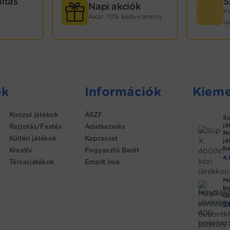
lítás
S
Napi akciók
F
Akár 70% kedvezmény
ú
ek
Információk
Kieme
Konzol játékok
ÁSZF
Su
já
Rajzolás/Festés
Adatkezelés
No
Kültéri játékok
Kapcsolat
já
be
Kreatív
Fogyasztó Barát
4
Társasjátékok
Emailt írok
Má
bu
(B
2