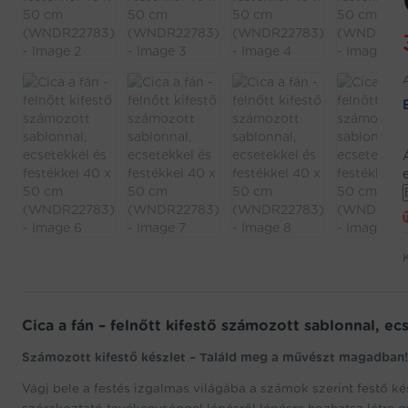
j
w
Cica a fán – felnőtt kifestő számozott sablonnal, 
f
t
Számozott kifestő készlet – Találd meg a művészt magadban!
Vágj bele a festés izgalmas világába a számok szerint festő ké