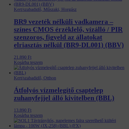
Kert/szabadidő, Műszaki, Horgász
BR9 vezeték nélküli vadkamera –
színes CMOS érzéklelő, vízálló / PIR
szenzoros, figyeld az állatokat
elriasztás nélkül (BR9-DL001) (BBV)
21.890
Ft
Kosárba teszem
Kert/szabadidő, Otthon
Átfolyós vízmelegítő csaptelep
zuhanyfejjel álló kivitelben (BBL)
13.890
Ft
Kosárba teszem