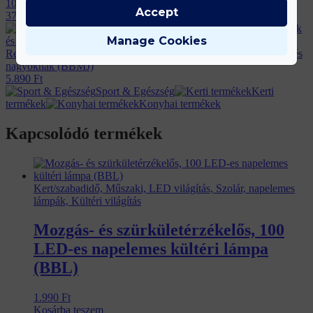
1000A/2000A/2500A (BBD)
Accept
37.990
Ft
Manage Cookies
Retro Kresz teszt társasjáték – közlekedési oktató játék kicsiknek és
nagyoknak (BBMJ)
5.890
Ft
Sport & Egészség
Kerti
termékek
Konyhai termékek
Kapcsolódó termékek
Kert/szabadidő, Műszaki, LED világítás, Szolár, napelemes
lámpák, Kültéri világítás
Mozgás- és szürkületérzékelős, 100
LED-es napelemes kültéri lámpa
(BBL)
1.990
Ft
Kosárba teszem