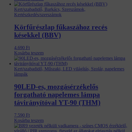
Kert/szabadidő, Barkács, Szerszámok,
Kertészkedés/szerszámok
Körfűrészlap fűkaszához recés
késekkel (BBV)
4.690
Ft
Kosárba teszem
Kert/szabadidő, Műszaki, LED világítás, Szolár, napelemes
lámpák
90LED-es, mozgásérzékelős
forgatható napelemes lámpa
távirányítóval YT-90 (THM)
7.590
Ft
Kosárba teszem