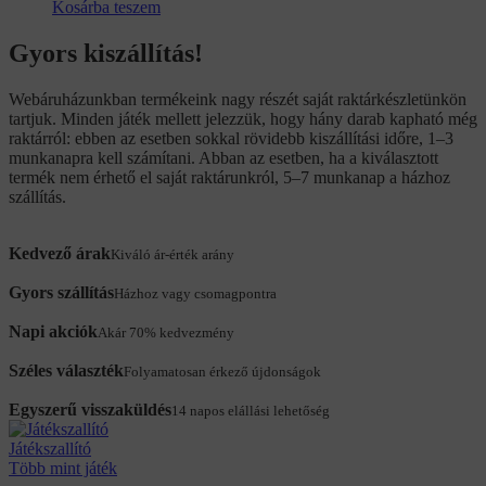
Kosárba teszem
Gyors kiszállítás!
Webáruházunkban termékeink nagy részét saját raktárkészletünkön
tartjuk. Minden játék mellett jelezzük, hogy hány darab kapható még
raktárról: ebben az esetben sokkal rövidebb kiszállítási időre, 1–3
munkanapra kell számítani. Abban az esetben, ha a kiválasztott
termék nem érhető el saját raktárunkról, 5–7 munkanap a házhoz
szállítás.
Kedvező árak
Kiváló ár-érték arány
Gyors szállítás
Házhoz vagy csomagpontra
Napi akciók
Akár 70% kedvezmény
Széles választék
Folyamatosan érkező újdonságok
Egyszerű visszaküldés
14 napos elállási lehetőség
Játékszallító
Több mint játék