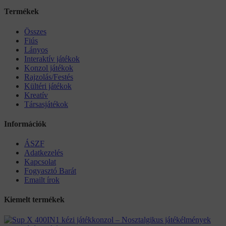
Termékek
Összes
Fiús
Lányos
Interaktív játékok
Konzol játékok
Rajzolás/Festés
Kültéri játékok
Kreatív
Társasjátékok
Információk
ÁSZF
Adatkezelés
Kapcsolat
Fogyasztó Barát
Emailt írok
Kiemelt termékek