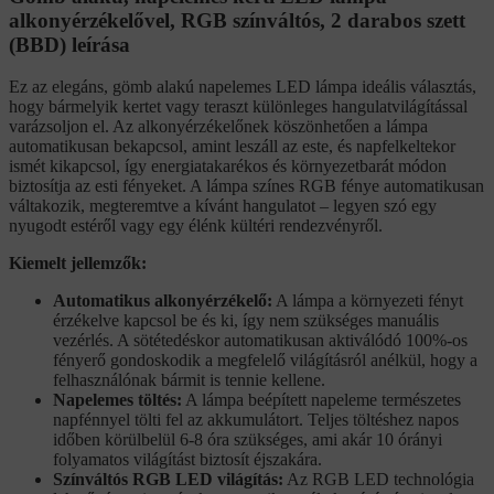
alkonyérzékelővel, RGB színváltós, 2 darabos szett
(BBD) leírása
Ez az elegáns, gömb alakú napelemes LED lámpa ideális választás,
hogy bármelyik kertet vagy teraszt különleges hangulatvilágítással
varázsoljon el. Az alkonyérzékelőnek köszönhetően a lámpa
automatikusan bekapcsol, amint leszáll az este, és napfelkeltekor
ismét kikapcsol, így energiatakarékos és környezetbarát módon
biztosítja az esti fényeket. A lámpa színes RGB fénye automatikusan
váltakozik, megteremtve a kívánt hangulatot – legyen szó egy
nyugodt estéről vagy egy élénk kültéri rendezvényről.
Kiemelt jellemzők:
Automatikus alkonyérzékelő:
A lámpa a környezeti fényt
érzékelve kapcsol be és ki, így nem szükséges manuális
vezérlés. A sötétedéskor automatikusan aktiválódó 100%-os
fényerő gondoskodik a megfelelő világításról anélkül, hogy a
felhasználónak bármit is tennie kellene.
Napelemes töltés:
A lámpa beépített napeleme természetes
napfénnyel tölti fel az akkumulátort. Teljes töltéshez napos
időben körülbelül 6-8 óra szükséges, ami akár 10 órányi
folyamatos világítást biztosít éjszakára.
Színváltós RGB LED világítás:
Az RGB LED technológia