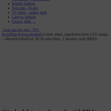
Kültéri játékok
Rajzolás - Festés
TV-játék - online játék
Lányos játékok
Összes játék →
Napi akciók akár -70%
Kezdőlap
›
Kert/szabadidő
›
Gömb alakú, napelemes kerti LED lámpa
– alkonyérzékelővel, RGB színváltós, 2 darabos szett (BBD)