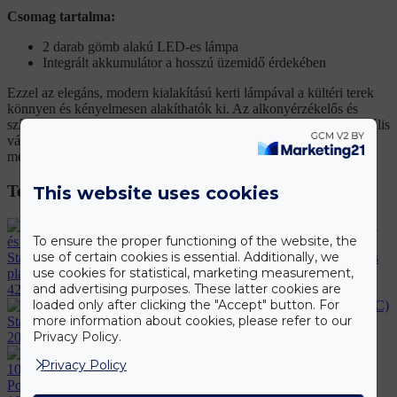
Csomag tartalma:
2 darab gömb alakú LED-es lámpa
Integrált akkumulátor a hosszú üzemidő érdekében
Ezzel az elegáns, modern kialakítású kerti lámpával a kültéri terek
könnyen és kényelmesen alakíthatók ki. Az alkonyérzékelős és
színváltós funkcióval ellátott, gömb formájú napelemes lámpa ideális
választás, ha egyszerre szeretné elérni a stílusos és praktikus
megoldásokat a kert, a terasz vagy a járdák megvilágításában.
Termékek
This website uses cookies
To ensure the proper functioning of the website, the
use of certain cookies is essential. Additionally, we
Stanley SXWTD-FT585 2 az 1-ben összecsukható molnárkocsi és
use cookies for statistical, marketing measurement,
platformkocsi – 137 kg teherbírás (EDC)
and advertising purposes. These latter cookies are
42.990
Ft
loaded only after clicking the "Accept" button. For
more information about cookies, please refer to our
Stanley SDH700 700 W ütvefúró – 13 mm-es tokmánnyal (EDC)
Privacy Policy.
20.990
Ft
Privacy Policy
PowerStart Q15 – hordozható bikázó és légkompresszor