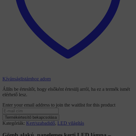
Kívánságlistámhoz adom
Állíts be értesítőt, hogy elsőként értesülj arról, ha ez a termék ismét
elérhető lesz.
Enter your email address to join the waitlist for this product
Termékértesítő bekapcsolása
Kategóriák:
Kert/szabadidő
,
LED világítás
Gömb alakú, napelemes kerti LED lámpa –