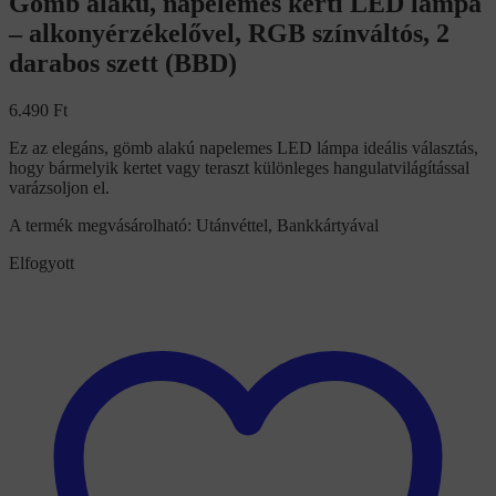
Gömb alakú, napelemes kerti LED lámpa
– alkonyérzékelővel, RGB színváltós, 2
darabos szett (BBD)
6.490
Ft
Ez az elegáns, gömb alakú napelemes LED lámpa ideális választás,
hogy bármelyik kertet vagy teraszt különleges hangulatvilágítással
varázsoljon el.
A termék megvásárolható: Utánvéttel, Bankkártyával
Elfogyott