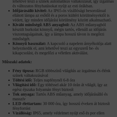
lehetővé teszi a színek automatikus váltakozását, így izgalmas
és változatos fényhatásokat nyújt az esti órákban.
Időjárásálló kivitel:
Az IP65-ös vízállósági besorolással
ellátott lámpa az esőtől és a poros kültéri körülményektől is
védett, így minden időjárási körülmény között alkalmazható.
Kiváló minőségű ABS anyagból:
Az ABS műanyagból
készült burkolat könnyű, mégis tartós, ellenáll az időjárás
viszontagságainak, így a lámpa hosszú távon is megőrzi
minőségét.
Könnyű használat:
A kapcsoló a napelem árnyékolója alatt
helyezkedik el, ami lehetővé teszi az egyszerű be- és
kikapcsolást, és megelőzi a véletlen aktiválást.
Műszaki adatok:
Fény típusa:
RGB többszínű világítás az izgalmas és élénk
színek váltakozásával
Töltési idő:
Teljes napfénynél 6-8 óra
Világítási idő:
Egy töltéssel akár 10 órán át világít, így az
egész éjszaka folyamán fényt biztosít
Tok anyaga:
Tartós ABS műanyag, amely időjárásálló és
masszív
LED élettartam:
30 000 óra, így hosszú éveken át biztosít
fényforrást
Vízállóság:
IP65, amely védelmet nyújt eső és por ellen