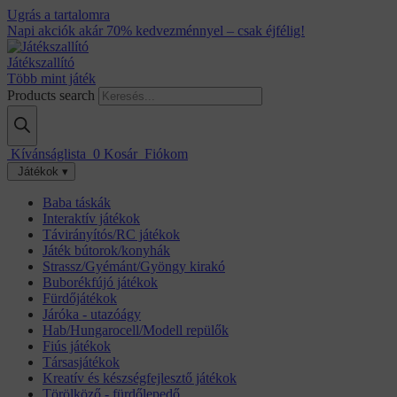
Ugrás a tartalomra
Napi akciók akár 70% kedvezménnyel – csak éjfélig!
Játékszallító
Több mint játék
Products search
Kívánságlista
0
Kosár
Fiókom
Játékok ▾
Baba táskák
Interaktív játékok
Távirányítós/RC játékok
Játék bútorok/konyhák
Strassz/Gyémánt/Gyöngy kirakó
Buborékfújó játékok
Fürdőjátékok
Járóka - utazóágy
Hab/Hungarocell/Modell repülők
Fiús játékok
Társasjátékok
Kreatív és készségfejlesztő játékok
Törölköző - fürdőlepedő