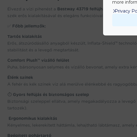
more inform
Élvezd a vízi pihenést a
Bestway 43719 felfújható matrac szék
Privacy Po
szék erős kialakításával és elegáns funkcióival tökéletes vála
✅
Főbb jellemzők:
Tartós kialakítás
Erős, átszúródásálló anyagból készült, Inflata-Shield™ technol
stabilitást és a levegő megtartását.
Comfort Plush™ vízálló felület
Puha, bársonyosan selymes és vízálló bevonat, amely extra ké
Élénk színek
A fehér és kék színek víz alá merülve élénkebbé és ragyogóbbá 
⏱️
Gyors felfújás és biztonságos szelep
Biztonsági szeleppel ellátva, amely megakadályozza a levegő 
tartozék).
️
Ergonomikus kialakítás
Kényelmes, lekerekített háttámla, lehajtható lábtámasz, amely 
Beépített pohártartó