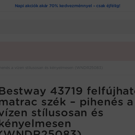
Napi akciók akár 70% kedvezménnyel – csak éjfélig!
pihenés a vízen stílusosan és kényelmesen (WNDR25083)
Bestway 43719 felfújha
matrac szék – pihenés a
vízen stílusosan és
kényelmesen
(WNDR25083)