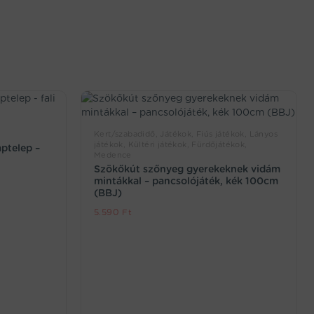
Kert/szabadidő, Játékok, Fiús játékok, Lányos
játékok, Kültéri játékok, Fürdőjátékok,
aptelep –
Medence
Szökőkút szőnyeg gyerekeknek vidám
mintákkal – pancsolójáték, kék 100cm
(BBJ)
5.590
Ft