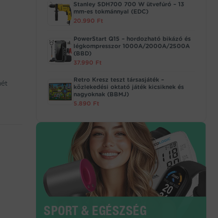
Stanley SDH700 700 W ütvefúró – 13
mm-es tokmánnyal (EDC)
20.990
Ft
PowerStart Q15 – hordozható bikázó és
légkompresszor 1000A/2000A/2500A
(BBD)
37.990
Ft
Retro Kresz teszt társasjáték –
mét
közlekedési oktató játék kicsiknek és
nagyoknak (BBMJ)
5.890
Ft
SPORT & EGÉSZSÉG