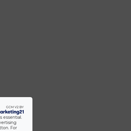
s essential.
vertising
tton. For