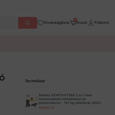
0
Kívánságlista
Kosár
Fiókom
tó
Termékek
Stanley SXWTD-FT585 2 az 1-ben
összecsukható molnárkocsi és
platformkocsi – 137 kg teherbírás (EDC)
42.990
Ft