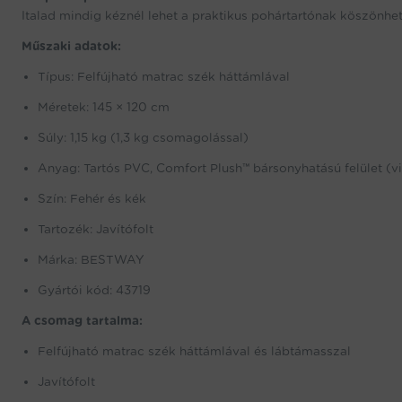
Italad mindig kéznél lehet a praktikus pohártartónak köszönhe
Műszaki adatok:
Típus: Felfújható matrac szék háttámlával
Méretek: 145 × 120 cm
Súly: 1,15 kg (1,3 kg csomagolással)
Anyag: Tartós PVC, Comfort Plush™ bársonyhatású felület (v
Szín: Fehér és kék
Tartozék: Javítófolt
Márka: BESTWAY
Gyártói kód: 43719
A csomag tartalma:
Felfújható matrac szék háttámlával és lábtámasszal
Javítófolt