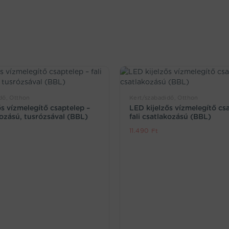
dő, Otthon
Kert/szabadidő, Otthon
ős vízmelegítő csaptelep –
LED kijelzős vízmelegítő cs
kozású, tusrózsával (BBL)
fali csatlakozású (BBL)
11.490
Ft