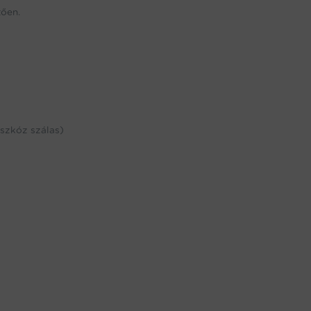
tően.
iszkóz szálas)