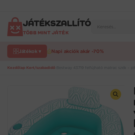
Ugrás
a
tartalomra
JÁTÉKSZALLÍTÓ
Products
search
TÖBB MINT JÁTÉK
Játékok ▾
Napi akciók akár -70%
Kezdőlap
›
Kert/szabadidő
›
Bestway 43719 felfújható matrac szék – 