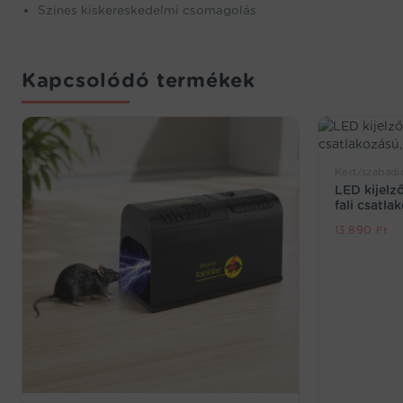
Színes kiskereskedelmi csomagolás
Kapcsolódó termékek
Kert/szabadi
LED kijelz
fali csatla
13.890
Ft