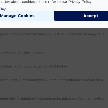
ation about cookies, please refer to our Privacy Policy.
kel
, amely a tartósságot és a luxus kényelmet ötvözi. Ez a prémiu
licy
sztás medencébe, tóra vagy nyugodt vízfelületekre.
Manage Cookies
Accept
ógiával, amely minimalizálja a nyúlást, és hosszú távon megőrzi a
nyelmet nyújt úszás közben.
válnak, különleges vizuális hatást keltve.
elszökését. A szék könnyen, 2 perc alatt felfújható (pumpa nem
emelt üléssé alakítható, valamint puha párna a stílusos pihenéshez.