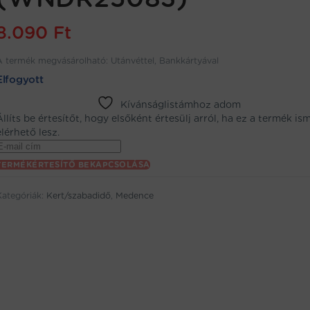
8.090
Ft
A termék megvásárolható: Utánvéttel, Bankkártyával
Elfogyott
Kívánságlistámhoz adom
Állíts be értesítőt, hogy elsőként értesülj arról, ha ez a termék is
elérhető lesz.
Enter
your
TERMÉKÉRTESÍTŐ BEKAPCSOLÁSA
email
address
Kategóriák:
Kert/szabadidő
,
Medence
to
oin
the
aitlist
or
his
product