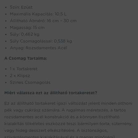
Szín: Ezüst
Maximális Kapacitás: 10,5 L
Állítható Átmérő: 16 cm – 30 cm
Magasság: 15 cm
Súly: 0,462 kg
Súly Csomagolással: 0,538 kg
Anyag: Rozsdamentes Acél
A Csomag Tartalma:
1 x Tortakeret
2 x Klipsz
Színes Csomagolás
Miért válassza ezt az állítható tortakeretet?
Ez az állítható tortakeret igazi változást jelent minden otthoni
pék vagy cukrász számára. A rugalmas méretezés, a tartós
rozsdamentes acél konstrukció és a könnyen tisztítható
kialakítás tökéletes eszközzé teszi bármilyen torta, sütemény,
vagy hideg desszert elkészítésére. A biztonságos,
szivárgásmentes kialakításával és a magas minőségű