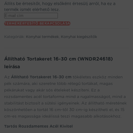
Állíts be értesítőt, hogy elsőként értesülj arról, ha ez a
termék ismét elérhető lesz.
Enter
your
TERMÉKÉRTESÍTŐ BEKAPCSOLÁSA
email
address
Kategóriák:
Konyhai termékek
,
Konyhai kiegészítők
to
join
the
waitlist
Állítható Tortakeret 16-30 cm (WNDR24618)
for
leírása
this
product
Az
Állítható Tortakeret 16-30 cm
tökéletes eszköz minden
pék számára, aki szeretne több rétegű tortákat, magas
pékárukat vagy akár sós ételeket készíteni. Ez a
rozsdamentes acél tortaforma mind a rugalmasságot, mind a
stabilitást biztosít a sütési igényeinek. Az állítható méretének
köszönhetően a tortát 16 cm-től 30 cm-ig készítheti el, és 15
cm-es magassága ideálissá teszi magasabb alkotásokhoz.
Tartós Rozsdamentes Acél Kivitel