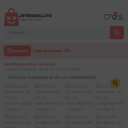
Ugrás
a
tartalomra
0
JÁTÉKSZALLÍTÓ
TÖBB MINT JÁTÉK
Products
search
Játékok ▾
Napi akciók akár -70%
Kezdőlap
›
Konyhai termékek
›
Állítható Tortakeret 16-30 cm (WNDR24618)