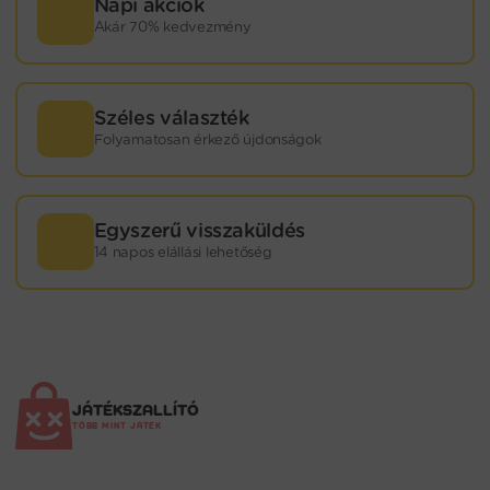
Napi akciók
Akár 70% kedvezmény
Széles választék
Folyamatosan érkező újdonságok
Egyszerű visszaküldés
14 napos elállási lehetőség
JÁTÉKSZALLÍTÓ
TÖBB MINT JÁTÉK