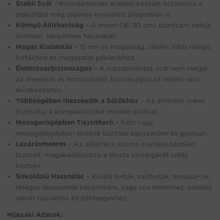
Stabil Szél
– Rozsdamentes acélból készült, biztosítva a
stabilitást még teljesen kinyújtott állapotban is.
Könnyű Állíthatóság
– A méret (16-30 cm) szerszám nélkül
állítható, kényelmes használat.
Magas Kialakítás
– 15 cm-es magasság, ideális több rétegű
tortákhoz és magasabb pékárukhoz.
Élelmiszerbiztonságos
– A rozsdamentes acél nem reagál
az ételekkel és korrózióálló, biztonságos az étellel való
érintkezéshez.
Többségében Illeszkedik a Sütőkhöz
– Az állítható méret
biztosítja a kompatibilitást minden sütővel.
Mosogatógépben Tisztítható
– Kézi vagy
mosogatógépben történő tisztítás egyszerűen és gyorsan.
Lezárásmentes
– Az alkatrész szoros csatlakozásokat
biztosít, megakadályozza a tészta szivárgását sütés
közben.
Sokoldalú Használat
– Kiváló torták, sajttorták, mousse-ok,
réteges desszertek készítésére, vagy sós ételekhez, például
rakott húsokhoz és zöldségekhez.
Műszaki Adatok: