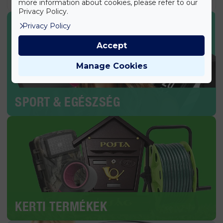
more information about cookies, please refer to our
Privacy Policy.
Privacy Policy
Accept
Manage Cookies
SPORT & EGÉSZSÉG
KERTI TERMÉKEK