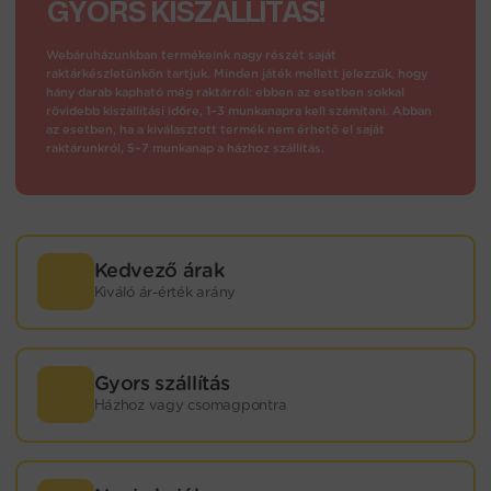
GYORS KISZÁLLÍTÁS!
Webáruházunkban termékeink nagy részét saját
raktárkészletünkön tartjuk. Minden játék mellett jelezzük, hogy
hány darab kapható még raktárról: ebben az esetben sokkal
rövidebb kiszállítási időre, 1–3 munkanapra kell számítani. Abban
az esetben, ha a kiválasztott termék nem érhető el saját
raktárunkról, 5–7 munkanap a házhoz szállítás.
Kedvező árak
Kiváló ár-érték arány
Gyors szállítás
Házhoz vagy csomagpontra