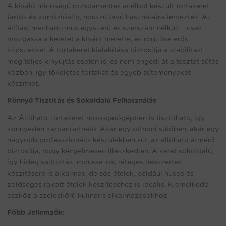
A kiváló minőségű rozsdamentes acélból készült tortakeret
tartós és korrózióálló, hosszú távú használatra tervezték. Az
állítási mechanizmus egyszerű és szerszám nélküli – csak
mozgassa a keretet a kívánt méretre, és rögzítse erős
klipszekkel. A tortakeret kialakítása biztosítja a stabilitást,
még teljes kinyújtás esetén is, és nem engedi át a tésztát sütés
közben, így tökéletes tortákat és egyéb süteményeket
készíthet.
Könnyű Tisztítás és Sokoldalú Felhasználás
Az Állítható Tortakeret mosogatógépben is tisztítható, így
könnyedén karbantartható. Akár egy otthoni sütőben, akár egy
nagyobb professzionális készülékben süt, az állítható átmérő
biztosítja, hogy kényelmesen illeszkedjen. A keret sokoldalú,
így hideg sajttorták, mousse-ok, réteges desszertek
készítésére is alkalmas, de sós ételek, például húsos és
zöldséges rakott ételek készítéséhez is ideális. Kiemelkedő
eszköz a széleskörű kulináris alkalmazásokhoz.
Főbb Jellemzők: