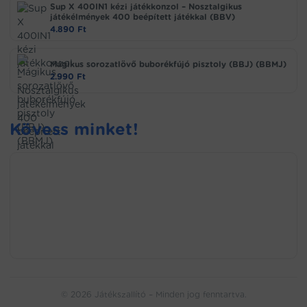
Sup X 400IN1 kézi játékkonzol – Nosztalgikus
játékélmények 400 beépített játékkal (BBV)
4.890
Ft
Mágikus sorozatlövő buborékfújó pisztoly (BBJ) (BBMJ)
2.990
Ft
Kövess minket!
© 2026 Játékszallító – Minden jog fenntartva.