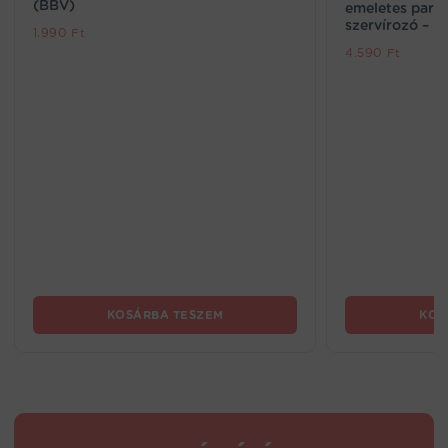
(BBV)
emeletes party
szervírozó – l
1.990
Ft
4.590
Ft
KOSÁRBA TESZEM
KOS