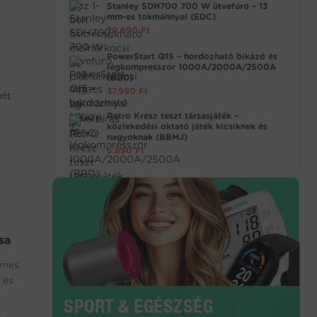
Stanley SDH700 700 W ütvefúró – 13
mm-es tokmánnyal (EDC)
20.990
Ft
PowerStart Q15 – hordozható bikázó és
légkompresszor 1000A/2000A/2500A
(BBD)
37.990
Ft
mét
Retro Kresz teszt társasjáték –
közlekedési oktató játék kicsiknek és
nagyoknak (BBMJ)
5.890
Ft
sa
lmes
 és
SPORT & EGÉSZSÉG