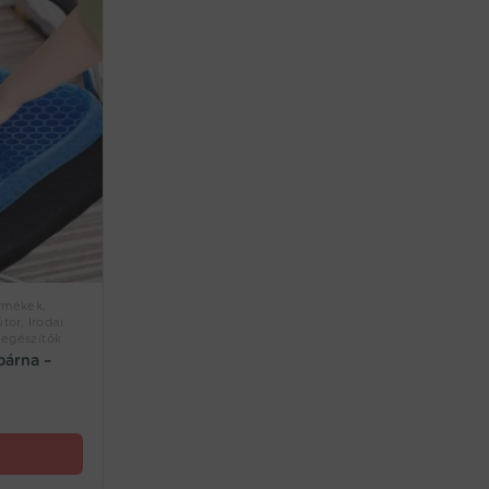
rmékek,
tor, Irodai
iegészítők
párna –