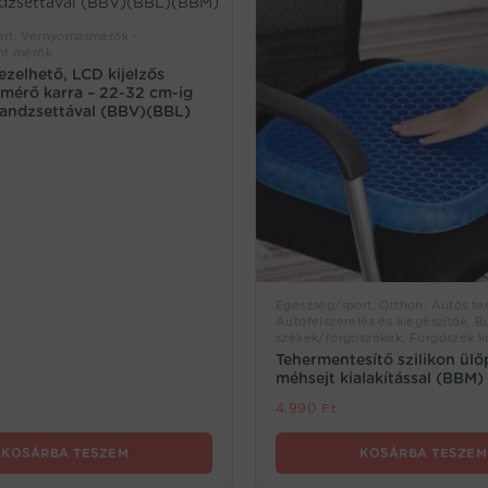
rt, Vérnyomásmérők -
nt mérők
zelhető, LCD kijelzős
mérő karra – 22-32 cm-ig
mandzsettával (BBV)(BBL)
Egészség/sport, Otthon, Autós te
Autófelszerelés és kiegészítők, Bú
székek/forgószékek, Forgószék k
Tehermentesítő szilikon ülő
méhsejt kialakítással (BBM)
4.990
Ft
KOSÁRBA TESZEM
KOSÁRBA TESZEM