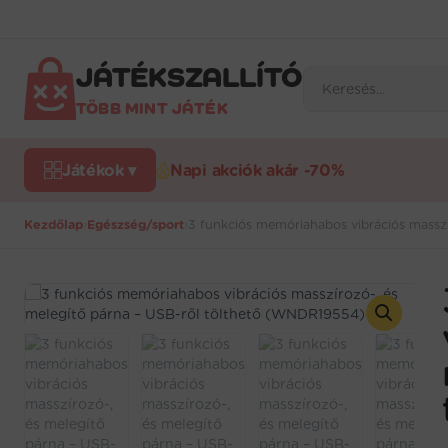
Ugrás
a
tartalomra
JÁTÉKSZALLÍTÓ
Products
search
TÖBB MINT JÁTÉK
Játékok ▾
Napi akciók akár -70%
Kezdőlap
›
Egészség/sport
›
3 funkciós memóriahabos vibrációs massz