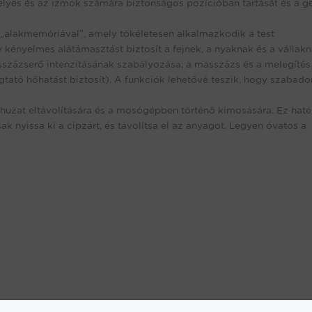
helyes és az izmok számára biztonságos pozícióban tartását és a ge
lakmemóriával”, amely tökéletesen alkalmazkodik a test
kényelmes alátámasztást biztosít a fejnek, a nyaknak és a vállakn
sszázserő intenzitásának szabályozása; a masszázs és a melegítés
tató hőhatást biztosít). A funkciók lehetővé teszik, hogy szabado
zat eltávolítására és a mosógépben történő kimosására. Ez hat
k nyissa ki a cipzárt, és távolítsa el az anyagot. Legyen óvatos a