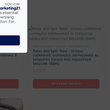
s essential.
vertising
tton. For
Egészség/sport, Otthon, Szépségápolás
zó,
Relax and Spin Tone – stressz
éktámasz 3
csökkentő, izomlazító, bőrfeszesítő és
bőrpuhító hatású 4in1 masszírozó
készülék (BBM)
5.990
Ft
KOSÁRBA TESZEM