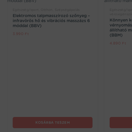
Egészség/sport, Otthon, Szépségápolás
Egészség/spo
véroxigénszi
Elektromos talpmasszírozó szőnyeg –
Könnyen ke
infravörös hő és vibrációs masszázs 6
vérnyomás
móddal (BBV)
állítható 
3.990
Ft
(BBM)
4.890
Ft
KOSÁRBA TESZEM