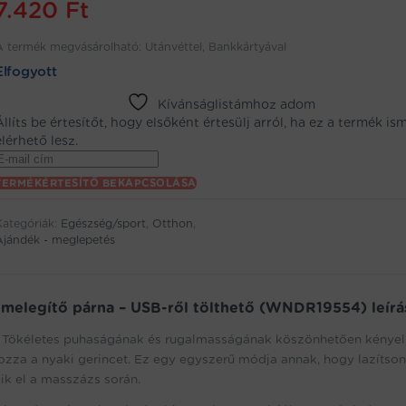
7.420
Ft
A termék megvásárolható: Utánvéttel, Bankkártyával
Elfogyott
Kívánságlistámhoz adom
Állíts be értesítőt, hogy elsőként értesülj arról, ha ez a termék is
elérhető lesz.
Enter
your
TERMÉKÉRTESÍTŐ BEKAPCSOLÁSA
email
address
Kategóriák:
Egészség/sport
,
Otthon
,
to
Ajándék - meglepetés
oin
the
aitlist
or
 melegítő párna – USB-ről tölthető (WNDR19554) leírá
his
oz. Tökéletes puhaságának és rugalmasságának köszönhetően kénye
product
rozza a nyaki gerincet. Ez egy egyszerű módja annak, hogy lazítson
zik el a masszázs során.