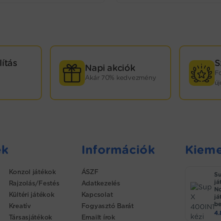
lítás
S
Napi akciók
F
Akár 70% kedvezmény
ú
ek
Információk
Kieme
Konzol játékok
ÁSZF
Su
já
Rajzolás/Festés
Adatkezelés
No
Kültéri játékok
Kapcsolat
já
be
Kreatív
Fogyasztó Barát
4
Társasjátékok
Emailt írok