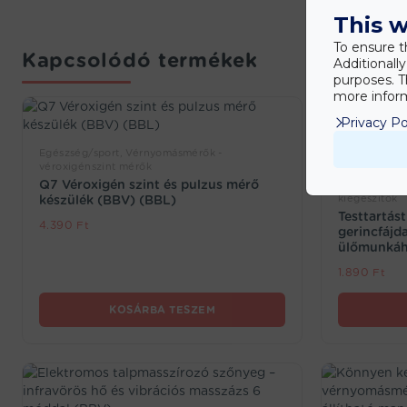
This w
To ensure t
Kapcsolódó termékek
Additionall
purposes. T
more inform
Privacy Po
Egészség/sport, Vérnyomásmérők -
véroxigénszint mérők
Egészség/spo
Q7 Véroxigén szint és pulzus mérő
Bútor, Iroda
kiegészítők
készülék (BBV) (BBL)
Testtartás
4.390
Ft
gerincfájd
ülőmunká
1.890
Ft
KOSÁRBA TESZEM