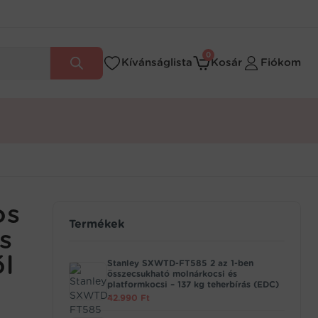
0
Kívánságlista
Kosár
Fiókom
os
Termékek
s
ől
Stanley SXWTD-FT585 2 az 1-ben
összecsukható molnárkocsi és
platformkocsi – 137 kg teherbírás (EDC)
42.990
Ft