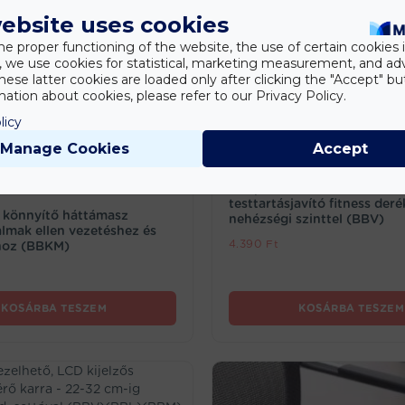
ebsite uses cookies
he proper functioning of the website, the use of certain cookies i
y, we use cookies for statistical, marketing measurement, and ad
hese latter cookies are loaded only after clicking the "Accept" bu
ation about cookies, please refer to our Privacy Policy.
licy
Manage Cookies
Accept
rt, Otthon, Autós termékek,
Egészség/sport
i székek/forgószékek, Forgószék
Akupresszúrás hátmasszíro
testtartásjavító fitness der
t könnyítő háttámasz
nehézségi szinttel (BBV)
almak ellen vezetéshez és
4.390
Ft
hoz (BBKM)
KOSÁRBA TESZEM
KOSÁRBA TESZEM