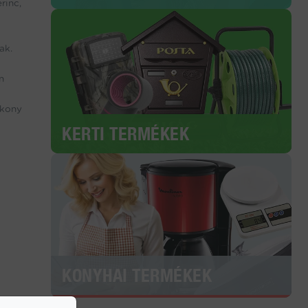
rinc,
ak.
n
ékony
KERTI TERMÉKEK
KONYHAI TERMÉKEK