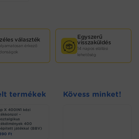
Egyszerű
zéles választék
visszaküldés
olyamatosan érkező
14 napos elállási
jdonságok
lehetőség
lt termékek
Kövess minket!
p X 400IN1 kézi
tékkonzol –
sztalgikus
tékélmények 400
épített játékkal (BBV)
.890
Ft