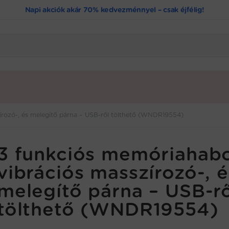
Napi akciók akár 70% kedvezménnyel – csak éjfélig!
írozó-, és melegítő párna – USB-ről tölthető (WNDR19554)
3 funkciós memóriahab
vibrációs masszírozó-, é
melegítő párna – USB-r
tölthető (WNDR19554)