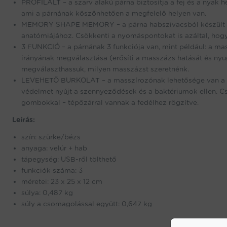
PROFILÁLT – a szarv alakú párna biztosítja a fej és a nyak 
ami a párnának köszönhetően a megfelelő helyen van.
MEMORY SHAPE MEMORY – a párna habszivacsból készült „a
anatómiájához. Csökkenti a nyomáspontokat is azáltal, hogy 
3 FUNKCIÓ – a párnának 3 funkciója van, mint például: a ma
irányának megválasztása (erősíti a masszázs hatását és nyug
megválaszthassuk, milyen masszázst szeretnénk.
LEVEHETŐ BURKOLAT – a masszírozónak lehetősége van a hu
védelmet nyújt a szennyeződések és a baktériumok ellen. Csa
gombokkal – tépőzárral vannak a fedélhez rögzítve.
Leírás:
szín: szürke/bézs
anyaga: velúr + hab
tápegység: USB-ről tölthető
funkciók száma: 3
méretei: 23 x 25 x 12 cm
súlya: 0,487 kg
súly a csomagolással együtt: 0,647 kg