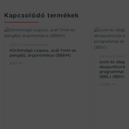
Kapcsolódó termékek
Otthon, Szépségápolás
Körömvágó csipesz, acél 7mm-es
pengéjű, ergonomikus (BBKM)
Egészség/sport, 
Izom és idegst
890
Ft
akupunktúrás k
programmal és 
(BBL) (BBV)
4.990
Ft