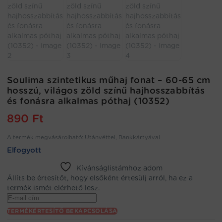
Soulima szintetikus műhaj fonat – 60-65 cm
hosszú, világos zöld színű hajhosszabbítás
és fonásra alkalmas póthaj (10352)
890
Ft
A termék megvásárolható: Utánvéttel, Bankkártyával
Elfogyott
Kívánságlistámhoz adom
Állíts be értesítőt, hogy elsőként értesülj arról, ha ez a
termék ismét elérhető lesz.
Enter
your
TERMÉKÉRTESÍTŐ BEKAPCSOLÁSA
email