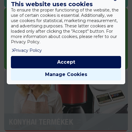
This website uses cookies
To ensure the proper functioning of the website, the
use of certain cookies is essential. Additionally, we
use cookies for statistical, marketing measurement,
and advertising purposes. These latter cookies are
loaded only after clicking the "Accept" button. For
more information about cookies, please refer to our
Privacy Policy.
Privacy Policy
KERTI TERMÉKEK
Accept
Manage Cookies
KONYHAI TERMÉKEK