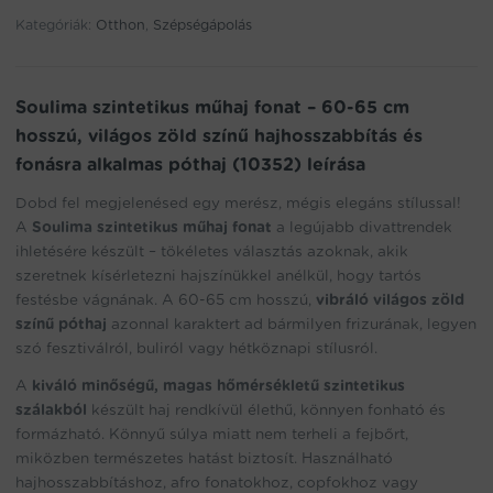
address
Kategóriák:
Otthon
,
Szépségápolás
to
join
the
waitlist
Soulima szintetikus műhaj fonat – 60-65 cm
for
hosszú, világos zöld színű hajhosszabbítás és
this
fonásra alkalmas póthaj (10352) leírása
product
Dobd fel megjelenésed egy merész, mégis elegáns stílussal!
A
Soulima szintetikus műhaj fonat
a legújabb divattrendek
ihletésére készült – tökéletes választás azoknak, akik
szeretnek kísérletezni hajszínükkel anélkül, hogy tartós
festésbe vágnának. A 60-65 cm hosszú,
vibráló világos zöld
színű póthaj
azonnal karaktert ad bármilyen frizurának, legyen
szó fesztiválról, buliról vagy hétköznapi stílusról.
A
kiváló minőségű, magas hőmérsékletű szintetikus
szálakból
készült haj rendkívül élethű, könnyen fonható és
formázható. Könnyű súlya miatt nem terheli a fejbőrt,
miközben természetes hatást biztosít. Használható
hajhosszabbításhoz, afro fonatokhoz, copfokhoz vagy