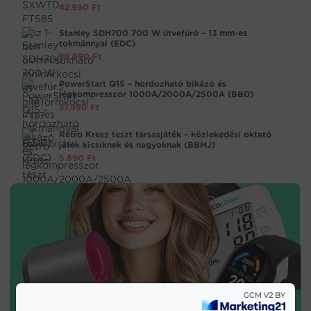
42.990
Ft
Stanley SDH700 700 W ütvefúró – 13 mm-es
tokmánnyal (EDC)
20.990
Ft
PowerStart Q15 – hordozható bikázó és
légkompresszor 1000A/2000A/2500A (BBD)
37.990
Ft
Retro Kresz teszt társasjáték – közlekedési oktató
játék kicsiknek és nagyoknak (BBMJ)
5.890
Ft
SPORT & EGÉSZSÉG