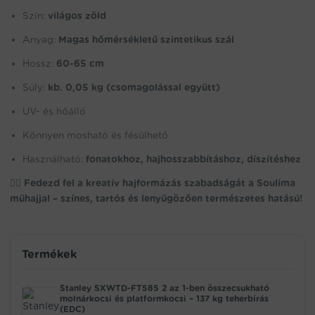
Szín:
világos zöld
Anyag:
Magas hőmérsékletű szintetikus szál
Hossz:
60-65 cm
Súly:
kb. 0,05 kg (csomagolással együtt)
UV- és hőálló
Könnyen mosható és fésülhető
Használható:
fonatokhoz, hajhosszabbításhoz, díszítéshez
💇‍♀️
Fedezd fel a kreatív hajformázás szabadságát a Soulima
műhajjal – színes, tartós és lenyűgözően természetes hatású!
Termékek
Stanley SXWTD-FT585 2 az 1-ben összecsukható
molnárkocsi és platformkocsi – 137 kg teherbírás
(EDC)