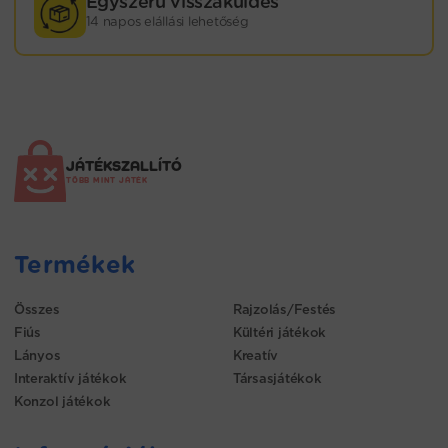
Egyszerű visszaküldés
14 napos elállási lehetőség
JÁTÉKSZALLÍTÓ
TÖBB MINT JÁTÉK
Termékek
Összes
Rajzolás/Festés
Fiús
Kültéri játékok
Lányos
Kreatív
Interaktív játékok
Társasjátékok
Konzol játékok