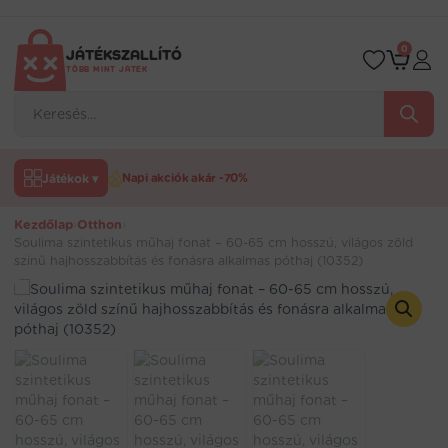
Ugrás
a
tartalomra
0
JÁTÉKSZALLÍTÓ
TÖBB MINT JÁTÉK
Products
search
Játékok ▾
Napi akciók akár -70%
Kezdőlap
›
Otthon
›
Soulima szintetikus műhaj fonat – 60-65 cm hosszú, világos zöld
színű hajhosszabbítás és fonásra alkalmas póthaj (10352)