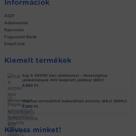
Információk
ÁSZF
Adatkezelés
Kapcsolat
Fogyasztó Barát
Emailt írok
Kiemelt termékek
Sup X 400IN1 kézi játékkonzol – Nosztalgikus
játékélmények 400 beépített játékkal (BBV)
4.890
Ft
Mágikus sorozatlövő buborékfújó pisztoly (BBJ) (BBMJ)
2.990
Ft
Kövess minket!