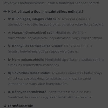
látványos hajfonásokhoz – csak a fantáziád szabhat határt!
🌟
Miért válaszd a Soulima szintetikus műhajat?
💙 Különleges, világos zöld szín:
Azonnal kitűnsz a
tömegből – ideális fesztiválokra, partikra vagy fotózásokra.
🔥 Magas hőmérsékletű szál:
Hőálló és UV-álló –
formázható hajvasalóval, hajsütővassal vagy hajszárítóval.
🌀 Könnyű és természetes viselet:
Nem nehezíti el a
fejbőrt, kényelmes egész napos viselésre is.
💫 Nem gubancolódik:
Megfelelő ápolással a szálak sokáig
simák és rendezettek maradnak.
🎭 Sokoldalú felhasználás:
Tökéletes választás hétköznapi
stílushoz, cosplay-hez, tematikus bulikhoz, farsangi
jelmezekhez vagy akár leánybúcsúra.
🧵 Könnyen formázható:
Készíthetsz belőle hosszú
fonatokat, tincseket vagy akár feltűzött frizurákat is.
⚙️
Termékadatok: