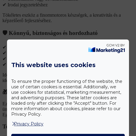
✔ Irodai jegyzeteléshez
Tökéletes eszköz a finommotoros készségek, a kreativitás és a
képzelőerő fejlesztéséhez.
🛡️ Könnyű, biztonságos és hordozható
✔ Strapabíró fekete tok
✔ Könnyű, vékony kialakítás – könnyen hordozható
✔ Biztonságos használat kisgyermekek számára is
This website uses cookies
✔ Nem maszatol, nem fogja össze a ruhát 🎒
Ideális utazáshoz, autóba, étterembe vagy hosszabb várakozások
idejére.
To ensure the proper functioning of the website, the
use of certain cookies is essential. Additionally, we
🎁 Tökéletes ajándék 2–5 éves gyerekeknek
use cookies for statistical, marketing measurement,
and advertising purposes. These latter cookies are
loaded only after clicking the "Accept" button. For
Ez az LCD digitális rajztábla kiváló ajándék születésnapra,
more information about cookies, please refer to our
ünnepekre vagy óvodakezdésre.
Privacy Policy.
Egyszerre szórakoztató és fejlesztő – a gyerekek imádni fogják!
Privacy Policy
Termékek