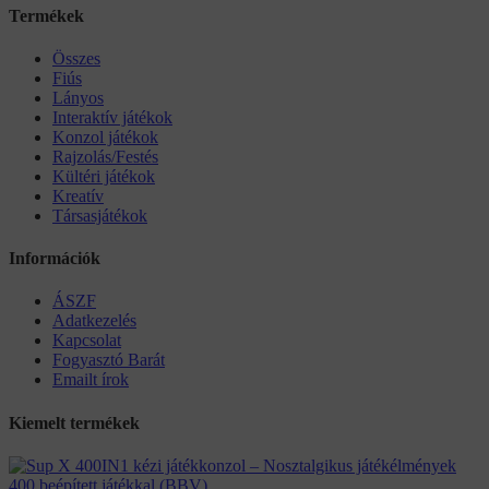
Termékek
Összes
Fiús
Lányos
Interaktív játékok
Konzol játékok
Rajzolás/Festés
Kültéri játékok
Kreatív
Társasjátékok
Információk
ÁSZF
Adatkezelés
Kapcsolat
Fogyasztó Barát
Emailt írok
Kiemelt termékek