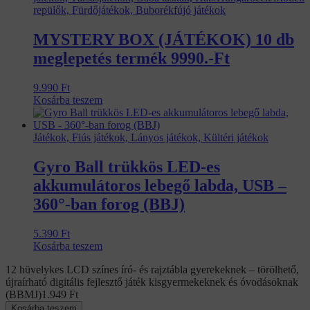
repülők, Fürdőjátékok, Buborékfújó játékok
MYSTERY BOX (JÁTÉKOK) 10 db
meglepetés termék 9990.-Ft
9.990
Ft
Kosárba teszem
Játékok, Fiús játékok, Lányos játékok, Kültéri játékok
Gyro Ball trükkös LED-es
akkumulátoros lebegő labda, USB –
360°-ban forog (BBJ)
5.390
Ft
Kosárba teszem
12 hüvelykes LCD színes író- és rajztábla gyerekeknek – törölhető,
újraírható digitális fejlesztő játék kisgyermekeknek és óvodásoknak
(BBMJ)
1.949
Ft
Kosárba teszem