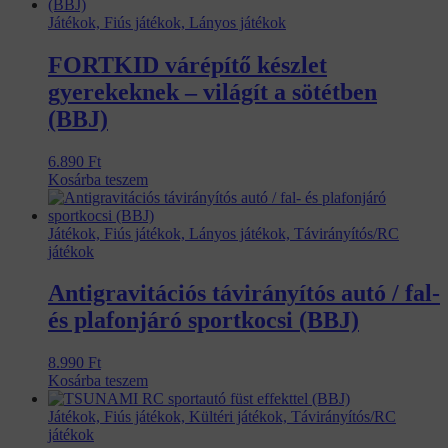
Játékok, Fiús játékok, Lányos játékok
FORTKID várépítő készlet
gyerekeknek – világít a sötétben
(BBJ)
6.890
Ft
Kosárba teszem
Játékok, Fiús játékok, Lányos játékok, Távirányítós/RC
játékok
Antigravitációs távirányítós autó / fal-
és plafonjáró sportkocsi (BBJ)
8.990
Ft
Kosárba teszem
Játékok, Fiús játékok, Kültéri játékok, Távirányítós/RC
játékok