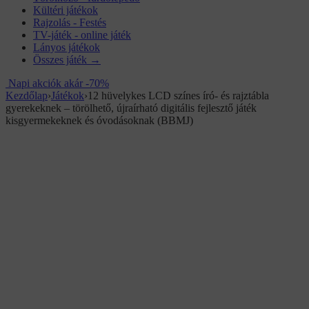
Kültéri játékok
Rajzolás - Festés
TV-játék - online játék
Lányos játékok
Összes játék →
Napi akciók akár -70%
Kezdőlap
›
Játékok
›
12 hüvelykes LCD színes író- és rajztábla
gyerekeknek – törölhető, újraírható digitális fejlesztő játék
kisgyermekeknek és óvodásoknak (BBMJ)