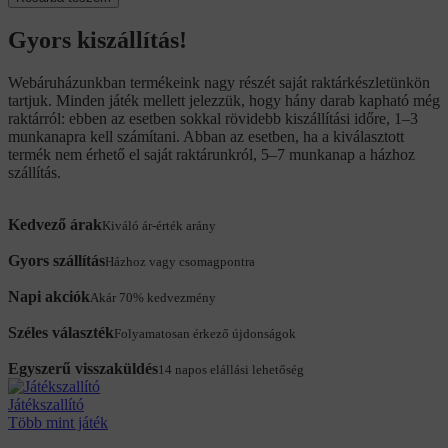
Gyors kiszállítás!
Webáruházunkban termékeink nagy részét saját raktárkészletünkön
tartjuk. Minden játék mellett jelezzük, hogy hány darab kapható még
raktárról: ebben az esetben sokkal rövidebb kiszállítási időre, 1–3
munkanapra kell számítani. Abban az esetben, ha a kiválasztott
termék nem érhető el saját raktárunkról, 5–7 munkanap a házhoz
szállítás.
Kedvező árak
Kiváló ár-érték arány
Gyors szállítás
Házhoz vagy csomagpontra
Napi akciók
Akár 70% kedvezmény
Széles választék
Folyamatosan érkező újdonságok
Egyszerű visszaküldés
14 napos elállási lehetőség
Játékszallító
Több mint játék