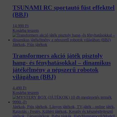
TSUNAMI RC sportautó füst effekttel
(BBJ)
14.990
Ft
Kosárba teszem
Játékok, Fiús játékok
Transformers akció játék pisztoly
hang- és fényhatásokkal – dinamikus
játékélmény a népszerű robotok
világában (BBJ)
4.490
Ft
Kosárba teszem
Játékok, Fiús játékok, Lányos játékok, TV-játék - online játék,
Rajzolás - Festés, Kültéri játékok, Kreatív és készségfejlesztő
játékok, Társasjátékok, Baba táskák, Hab/Hungarocell/Modell