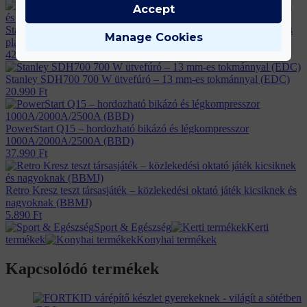
Accept
Stanley SXWTD-FT585 2 az 1-ben összecsukható molnárkocsi és
Manage Cookies
platformkocsi – 137 kg teherbírás (EDC)
42.990
Ft
Stanley SDH700 700 W ütvefúró – 13 mm-es tokmánnyal (EDC)
20.990
Ft
PowerStart Q15 – hordozható bikázó és légkompresszor
1000A/2000A/2500A (BBD)
37.990
Ft
Retro Kresz teszt társasjáték – közlekedési oktató játék kicsiknek és
nagyoknak (BBMJ)
5.890
Ft
Sport & Egészség
Kerti
termékek
Konyhai termékek
Kapcsolódó termékek