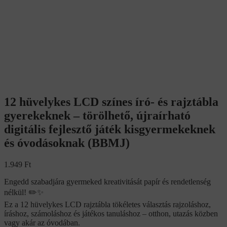
12 hüvelykes LCD színes író- és rajztábla
gyerekeknek – törölhető, újraírható
digitális fejlesztő játék kisgyermekeknek
és óvodásoknak (BBMJ)
1.949
Ft
Engedd szabadjára gyermeked kreativitását papír és rendetlenség
nélkül! ✏️✨
Ez a 12 hüvelykes LCD rajztábla tökéletes választás rajzoláshoz,
íráshoz, számoláshoz és játékos tanuláshoz – otthon, utazás közben
vagy akár az óvodában.