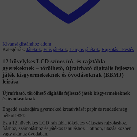
Kívánságlistámhoz adom
Kategóriák:
Játékok
,
Fiús játékok
,
Lányos játékok
,
Rajzolás - Festés
12 hüvelykes LCD színes író- és rajztábla
gyerekeknek – törölhető, újraírható digitális fejlesztő
játék kisgyermekeknek és óvodásoknak (BBMJ)
leírása
Újraírható, törölhető digitális fejlesztő játék kisgyermekeknek
és óvodásoknak
Engedd szabadjára gyermeked kreativitását papír és rendetlenség
nélkül! ✏️✨
Ez a 12 hüvelykes LCD rajztábla tökéletes választás rajzoláshoz,
íráshoz, számoláshoz és játékos tanuláshoz – otthon, utazás közben
vagy akár az óvodában.