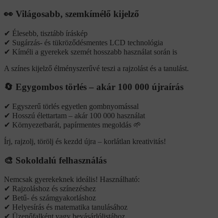
👀 Világosabb, szemkímélő kijelző
✔ Élesebb, tisztább íráskép
✔ Sugárzás- és tükröződésmentes LCD technológia
✔ Kíméli a gyerekek szemét hosszabb használat során is
A színes kijelző élményszerűvé teszi a rajzolást és a tanulást.
🔄 Egygombos törlés – akár 100 000 újraírás
✔ Egyszerű törlés egyetlen gombnyomással
✔ Hosszú élettartam – akár 100 000 használat
✔ Környezetbarát, papírmentes megoldás 🌱
Írj, rajzolj, törölj és kezdd újra – korlátlan kreativitás!
🎨 Sokoldalú felhasználás
Nemcsak gyerekeknek ideális! Használható:
✔ Rajzoláshoz és színezéshez
✔ Betű- és számgyakorláshoz
✔ Helyesírás és matematika tanulásához
✔ Üzenőfalként vagy bevásárlólistához