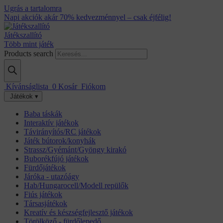
Ugrás a tartalomra
Napi akciók akár 70% kedvezménnyel – csak éjfélig!
Játékszallító
Több mint játék
Products search
Kívánságlista
0
Kosár
Fiókom
Játékok ▾
Baba táskák
Interaktív játékok
Távirányítós/RC játékok
Játék bútorok/konyhák
Strassz/Gyémánt/Gyöngy kirakó
Buborékfújó játékok
Fürdőjátékok
Járóka - utazóágy
Hab/Hungarocell/Modell repülők
Fiús játékok
Társasjátékok
Kreatív és készségfejlesztő játékok
Törölköző - fürdőlepedő