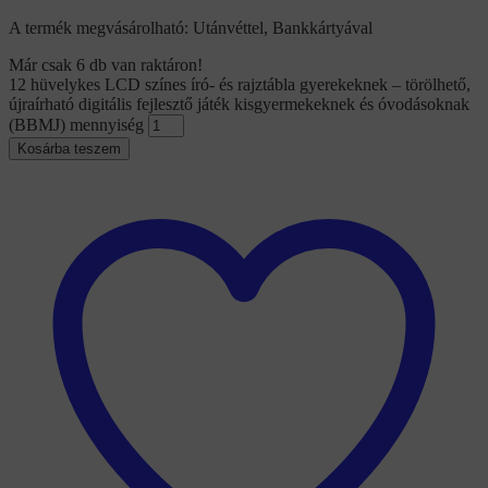
A termék megvásárolható: Utánvéttel, Bankkártyával
Már csak 6 db van raktáron!
12 hüvelykes LCD színes író- és rajztábla gyerekeknek – törölhető,
újraírható digitális fejlesztő játék kisgyermekeknek és óvodásoknak
(BBMJ) mennyiség
Kosárba teszem