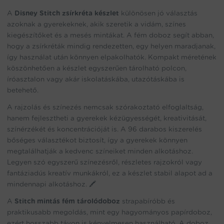
A
Disney Stitch zsírkréta készlet
különösen jó választás
azoknak a gyerekeknek, akik szeretik a vidám, színes
kiegészítőket és a mesés mintákat. A fém doboz segít abban,
hogy a zsírkréták mindig rendezetten, egy helyen maradjanak,
így használat után könnyen elpakolhatók. Kompakt méretének
köszönhetően a készlet egyszerűen tárolható polcon,
íróasztalon vagy akár iskolatáskába, utazótáskába is
betehető.
A rajzolás és színezés nemcsak szórakoztató elfoglaltság,
hanem fejlesztheti a gyerekek kézügyességét, kreativitását,
színérzékét és koncentrációját is. A 96 darabos kiszerelés
bőséges választékot biztosít, így a gyerekek könnyen
megtalálhatják a kedvenc színeiket minden alkotáshoz.
Legyen szó egyszerű színezésről, részletes rajzokról vagy
fantáziadús kreatív munkákról, ez a készlet stabil alapot ad a
mindennapi alkotáshoz. 🖍️
A
Stitch mintás fém tárolódoboz
strapabíróbb és
praktikusabb megoldás, mint egy hagyományos papírdoboz,
ezért hosszabb távon is kényelmesen használható. A doboz