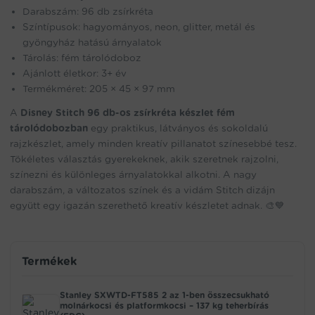
Darabszám: 96 db zsírkréta
Színtípusok: hagyományos, neon, glitter, metál és
gyöngyház hatású árnyalatok
Tárolás: fém tárolódoboz
Ajánlott életkor: 3+ év
Termékméret: 205 × 45 × 97 mm
A
Disney Stitch 96 db-os zsírkréta készlet fém
tárolódobozban
egy praktikus, látványos és sokoldalú
rajzkészlet, amely minden kreatív pillanatot színesebbé tesz.
Tökéletes választás gyerekeknek, akik szeretnek rajzolni,
színezni és különleges árnyalatokkal alkotni. A nagy
darabszám, a változatos színek és a vidám Stitch dizájn
együtt egy igazán szerethető kreatív készletet adnak. 🎨💙
Termékek
Stanley SXWTD-FT585 2 az 1-ben összecsukható
molnárkocsi és platformkocsi – 137 kg teherbírás