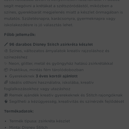
segít megóvni a krétákat a szétszóródástól, miközben a
színes, gyerekbarát megjelenés miatt a készlet önmagában is
mutatós. Születésnapra, karácsonyra, gyermeknapra vagy
iskolakezdésre is jó választás lehet.
Főbb jellemzők:
🖍️
96 darabos Disney Stitch zsírkréta készlet
🎨 Színes, változatos árnyalatok kreatív rajzoláshoz és
színezéshez
✨ Neon, glitter, metál és gyöngyház hatású zsírkrétákkal
📦 Praktikus, mintás fém tárolódobozban
👧 Gyerekeknek
3 éves kortól ajánlott
🌈 Ideális otthoni használatra, iskolába, kreatív
foglalkozásokhoz vagy utazáshoz
🎁 Remek ajándék kreatív gyerekeknek és Stitch rajongóknak
🧠 Segítheti a kézügyesség, kreativitás és színérzék fejlődését
Termékadatok:
Termék típusa: zsírkréta készlet
Minta: Disney Stitch