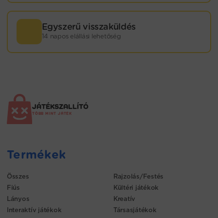
Egyszerű visszaküldés
14 napos elállási lehetőség
JÁTÉKSZALLÍTÓ
TÖBB MINT JÁTÉK
Termékek
Összes
Rajzolás/Festés
Fiús
Kültéri játékok
Lányos
Kreatív
Interaktív játékok
Társasjátékok