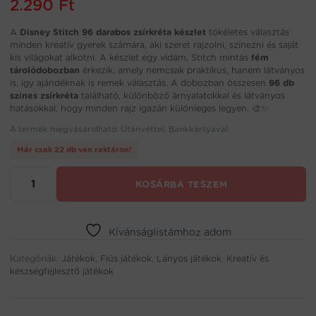
2.290
Ft
A
Disney Stitch 96 darabos zsírkréta készlet
tökéletes választás
minden kreatív gyerek számára, aki szeret rajzolni, színezni és saját
kis világokat alkotni. A készlet egy vidám, Stitch mintás
fém
tárolódobozban
érkezik, amely nemcsak praktikus, hanem látványos
is, így ajándéknak is remek választás. A dobozban összesen
96 db
színes zsírkréta
található, különböző árnyalatokkal és látványos
hatásokkal, hogy minden rajz igazán különleges legyen. 🎨✨
A termék megvásárolható: Utánvéttel, Bankkártyával
Már csak 22 db van raktáron!
Disney
KOSÁRBA TESZEM
Stitch
zsírkréta
készlet
96
Kívánságlistámhoz adom
darabos
Kategóriák:
fém
Játékok
,
Fiús játékok
,
Lányos játékok
,
Kreatív és
készségfejlesztő játékok
tárolódobozban
–
neon,
glitter,