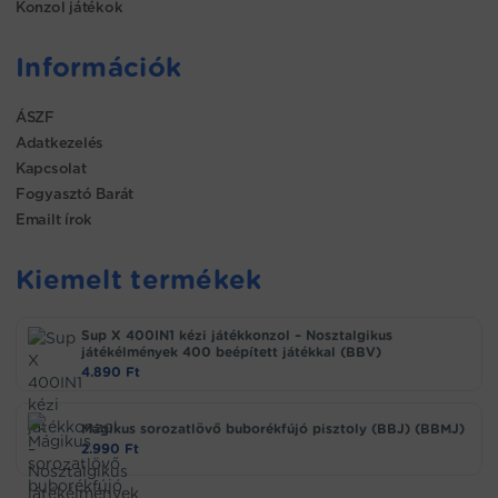
Konzol játékok
Információk
ÁSZF
Adatkezelés
Kapcsolat
Fogyasztó Barát
Emailt írok
Kiemelt termékek
Sup X 400IN1 kézi játékkonzol – Nosztalgikus
játékélmények 400 beépített játékkal (BBV)
4.890
Ft
Mágikus sorozatlövő buborékfújó pisztoly (BBJ) (BBMJ)
2.990
Ft