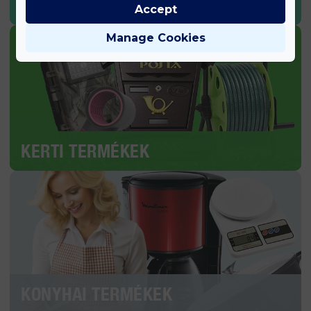
SPORT & EGÉSZSÉG
Accept
Manage Cookies
KERTI TERMÉKEK
KONYHAI TERMÉKEK