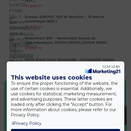
(EDC)
42.990
Ft
Stanley SDH700 700 W ütvefúró – 13 mm-es
tokmánnyal (EDC)
20.990
Ft
PowerStart Q15 – hordozható bikázó és
légkompresszor 1000A/2000A/2500A (BBD)
37.990
Ft
Retro Kresz teszt társasjáték – közlekedési oktató
játék kicsiknek és nagyoknak (BBMJ)
5.890
Ft
This website uses cookies
To ensure the proper functioning of the website, the
use of certain cookies is essential. Additionally, we
use cookies for statistical, marketing measurement,
and advertising purposes. These latter cookies are
loaded only after clicking the "Accept" button. For
more information about cookies, please refer to our
Privacy Policy.
Privacy Policy