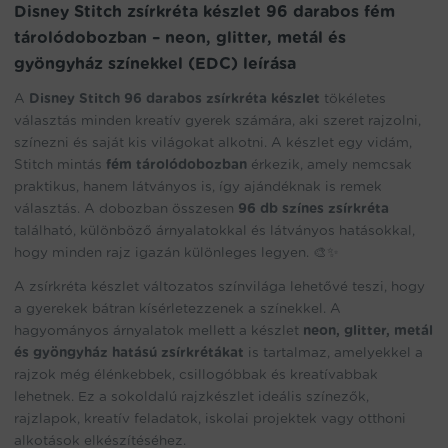
Disney Stitch zsírkréta készlet 96 darabos fém
metál
tárolódobozban – neon, glitter, metál és
és
gyöngyház
gyöngyház színekkel (EDC) leírása
színekkel
A
Disney Stitch 96 darabos zsírkréta készlet
tökéletes
(EDC)
mennyiség
választás minden kreatív gyerek számára, aki szeret rajzolni,
színezni és saját kis világokat alkotni. A készlet egy vidám,
Stitch mintás
fém tárolódobozban
érkezik, amely nemcsak
praktikus, hanem látványos is, így ajándéknak is remek
választás. A dobozban összesen
96 db színes zsírkréta
található, különböző árnyalatokkal és látványos hatásokkal,
hogy minden rajz igazán különleges legyen. 🎨✨
A zsírkréta készlet változatos színvilága lehetővé teszi, hogy
a gyerekek bátran kísérletezzenek a színekkel. A
hagyományos árnyalatok mellett a készlet
neon, glitter, metál
és gyöngyház hatású zsírkrétákat
is tartalmaz, amelyekkel a
rajzok még élénkebbek, csillogóbbak és kreatívabbak
lehetnek. Ez a sokoldalú rajzkészlet ideális színezők,
rajzlapok, kreatív feladatok, iskolai projektek vagy otthoni
alkotások elkészítéséhez.