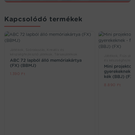
Kapcsolódó termékek
Játékok, Szórakozás, Kreatív és
készségfejlesztő játékok, Társasjátékok
Játékok, Fiús játé
ABC 72 lapból álló memóriakártya
és készségfejlesz
(FX) (BBMJ)
Mini projektor
gyerekeknek – f
1.390
Ft
kék (BBJ) (FX
8.890
Ft