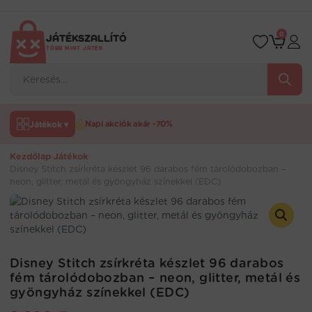
Ugrás
a
tartalomra
0
JÁTÉKSZALLÍTÓ
TÖBB MINT JÁTÉK
Products
search
Játékok ▾
Napi akciók akár -70%
Kezdőlap
›
Játékok
›
Disney Stitch zsírkréta készlet 96 darabos fém tárolódobozban –
neon, glitter, metál és gyöngyház színekkel (EDC)
Disney Stitch zsírkréta készlet 96 darabos
fém tárolódobozban – neon, glitter, metál és
gyöngyház színekkel (EDC)