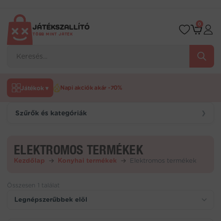
Ugrás
a
tartalomra
0
JÁTÉKSZALLÍTÓ
TÖBB MINT JÁTÉK
Products
search
Játékok ▾
Napi akciók akár -70%
Szűrők és kategóriák
❯
ELEKTROMOS TERMÉKEK
Kezdőlap
→
Konyhai termékek
→
Elektromos termékek
Összesen 1 találat