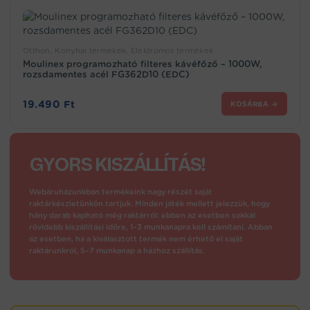
Otthon, Konyhai termékek, Elektromos termékek
Moulinex programozható filteres kávéfőző – 1000W,
rozsdamentes acél FG362D10 (EDC)
19.490
Ft
KOSÁRBA →
GYORS KISZÁLLÍTÁS!
Webáruházunkban termékeink nagy részét saját
raktárkészletünkön tartjuk. Minden játék mellett jelezzük, hogy
hány darab kapható még raktárról: ebben az esetben sokkal
rövidebb kiszállítási időre, 1–3 munkanapra kell számítani. Abban
az esetben, ha a kiválasztott termék nem érhető el saját
raktárunkról, 5–7 munkanap a házhoz szállítás.