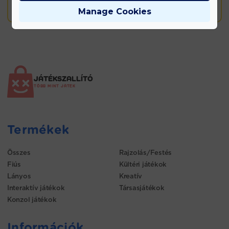
14 napos elállási lehetőség
Manage Cookies
JÁTÉKSZALLÍTÓ
TÖBB MINT JÁTÉK
Termékek
Összes
Rajzolás/Festés
Fiús
Kültéri játékok
Lányos
Kreatív
Interaktív játékok
Társasjátékok
Konzol játékok
Információk