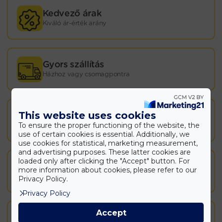
Kedvező árak
Kiváló ár-érték arány
Gyors szállítás
Házhoz vagy csomagpontra
This website uses cookies
Napi akciók
To ensure the proper functioning of the website, the
Akár 70% kedvezmény
use of certain cookies is essential. Additionally, we
use cookies for statistical, marketing measurement,
and advertising purposes. These latter cookies are
loaded only after clicking the "Accept" button. For
Széles választék
more information about cookies, please refer to our
Folyamatosan érkező újdonságok
Privacy Policy.
Privacy Policy
Accept
Egyszerű visszaküldés