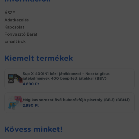
ÁSZF
Adatkezelés
Kapcsolat
Fogyasztó Barát
Emailt írok
Kiemelt termékek
Sup X 400IN1 kézi játékkonzol – Nosztalgikus
játékélmények 400 beépített játékkal (BBV)
4.890
Ft
Mágikus sorozatlövő buborékfújó pisztoly (BBJ) (BBMJ)
2.990
Ft
Kövess minket!