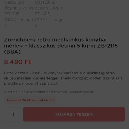
Zurrichberg retro mechanikus konyhai
mérleg – klasszikus design 5 kg-ig ZB-2115
(BBA)
8.490
Ft
Hozd vissza a klasszikus konyhák varázsát a
Zurrichberg retro
stílusú mechanikus mérleggel
, amely ötvözi az időtlen dizájnt és a
praktikus, modern használatot!
A termék megvásárolható: Utánvéttel, Bankkártyával
Már csak 74 db van raktáron!
Zurrichberg
KOSÁRBA TESZEM
retro
mechanikus
konyhai