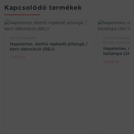
Kapcsolódó termékek
Kert/szabadidő
Kert/szabadidő, M
Szolár, napelemes 
Napelemes, élethű repkedő pillangó /
Napelemes, mo
kerti dekoráció (BBJ)
falilámpa (SH-
1.790
Ft
2.849
Ft