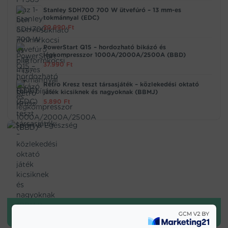
Stanley SDH700 700 W ütvefúró – 13 mm-es
tokmánnyal (EDC)
20.990
Ft
PowerStart Q15 – hordozható bikázó és
légkompresszor 1000A/2000A/2500A (BBD)
37.990
Ft
Retro Kresz teszt társasjáték – közlekedési oktató
játék kicsiknek és nagyoknak (BBMJ)
5.890
Ft
SPORT & EGÉSZSÉG