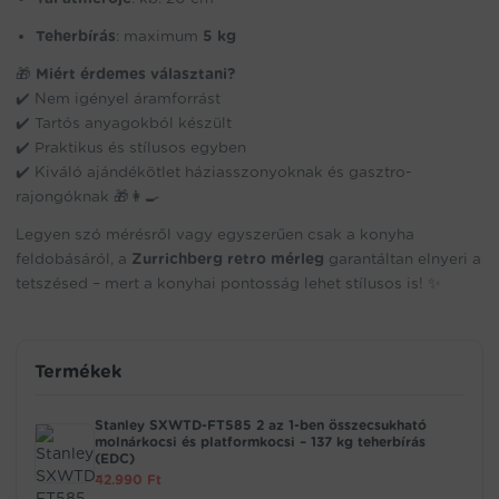
Teherbírás
: maximum
5 kg
🎁
Miért érdemes választani?
✔️ Nem igényel áramforrást
✔️ Tartós anyagokból készült
✔️ Praktikus és stílusos egyben
✔️ Kiváló ajándékötlet háziasszonyoknak és gasztro-
rajongóknak 🎁👩‍🍳
Legyen szó mérésről vagy egyszerűen csak a konyha
feldobásáról, a
Zurrichberg retro mérleg
garantáltan elnyeri a
tetszésed – mert a konyhai pontosság lehet stílusos is! ✨
Termékek
Stanley SXWTD-FT585 2 az 1-ben összecsukható
molnárkocsi és platformkocsi – 137 kg teherbírás
(EDC)
42.990
Ft