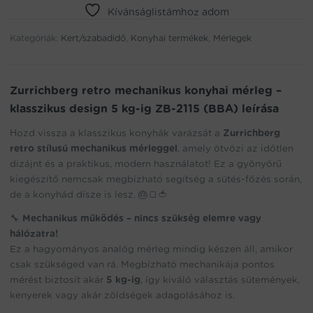
mérleg
Kívánságlistámhoz adom
–
Kategóriák:
klasszikus
Kert/szabadidő
,
Konyhai termékek
,
Mérlegek
design
5
kg-
Zurrichberg retro mechanikus konyhai mérleg –
ig
klasszikus design 5 kg-ig ZB-2115 (BBA) leírása
ZB-
2115
Hozd vissza a klasszikus konyhák varázsát a
Zurrichberg
(BBA)
retro stílusú mechanikus mérleggel
, amely ötvözi az időtlen
mennyiség
dizájnt és a praktikus, modern használatot! Ez a gyönyörű
kiegészítő nemcsak megbízható segítség a sütés-főzés során,
de a konyhád dísze is lesz. 🎂🍞🍅
🔧
Mechanikus működés – nincs szükség elemre vagy
hálózatra!
Ez a hagyományos analóg mérleg mindig készen áll, amikor
csak szükséged van rá. Megbízható mechanikája pontos
mérést biztosít akár
5 kg-ig
, így kiváló választás sütemények,
kenyerek vagy akár zöldségek adagolásához is.