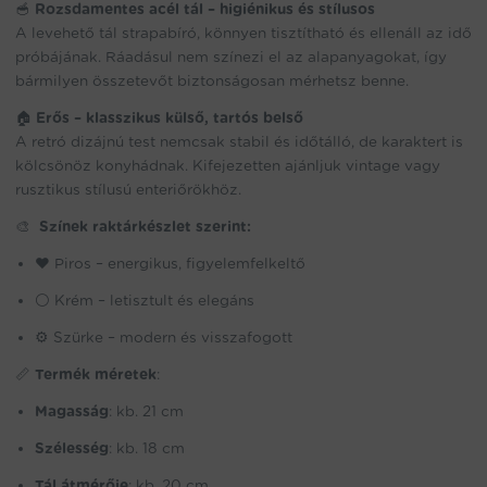
🥣
Rozsdamentes acél tál – higiénikus és stílusos
A levehető tál strapabíró, könnyen tisztítható és ellenáll az idő
próbájának. Ráadásul nem színezi el az alapanyagokat, így
bármilyen összetevőt biztonságosan mérhetsz benne.
🏠
Erős – klasszikus külső, tartós belső
A retró dizájnú test nemcsak stabil és időtálló, de karaktert is
kölcsönöz konyhádnak. Kifejezetten ajánljuk vintage vagy
rusztikus stílusú enteriőrökhöz.
🎨
Színek raktárkészlet szerint:
❤️ Piros – energikus, figyelemfelkeltő
⚪ Krém – letisztult és elegáns
⚙️ Szürke – modern és visszafogott
📏
Termék méretek
:
Magasság
: kb. 21 cm
Szélesség
: kb. 18 cm
Tál átmérője
: kb. 20 cm