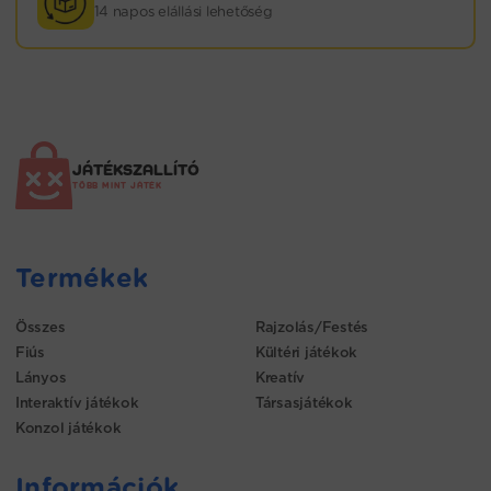
14 napos elállási lehetőség
JÁTÉKSZALLÍTÓ
TÖBB MINT JÁTÉK
Termékek
Összes
Rajzolás/Festés
Fiús
Kültéri játékok
Lányos
Kreatív
Interaktív játékok
Társasjátékok
Konzol játékok
Információk