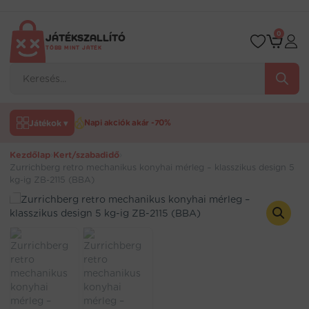
Ugrás
a
tartalomra
0
JÁTÉKSZALLÍTÓ
TÖBB MINT JÁTÉK
Products
search
Játékok ▾
Napi akciók akár -70%
Kezdőlap
›
Kert/szabadidő
›
Zurrichberg retro mechanikus konyhai mérleg – klasszikus design 5
kg-ig ZB-2115 (BBA)