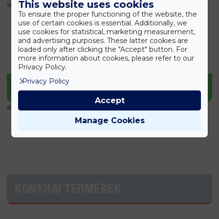
This website uses cookies
To ensure the proper functioning of the website, the
use of certain cookies is essential. Additionally, we
use cookies for statistical, marketing measurement,
and advertising purposes. These latter cookies are
loaded only after clicking the "Accept" button. For
more information about cookies, please refer to our
Privacy Policy.
Privacy Policy
KERTI TERMÉKEK
Accept
Manage Cookies
KONYHAI TERMÉKEK