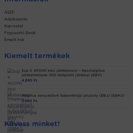
ÁSZF
Adatkezelés
Kapcsolat
Fogyasztó Barát
Emailt írok
Kiemelt termékek
Sup X 400IN1 kézi játékkonzol – Nosztalgikus
játékélmények 400 beépített játékkal (BBV)
4.890
Ft
Mágikus sorozatlövő buborékfújó pisztoly (BBJ) (BBMJ)
2.990
Ft
Kövess minket!