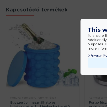
Kapcsolódó termékek
This w
To ensure t
Additionall
purposes. T
more inform
Privacy Po
Konyhai termékek, Party kellékek
Konyhai ter
Egyszerűen használható és
Forgó fűsz
helytakarékos 3in1 jégkocka készítő,
praktikus 