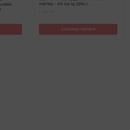
mérleg – 40 kg-ig (BBL)
vidéki
)
1.790
Ft
KOSÁRBA TESZEM