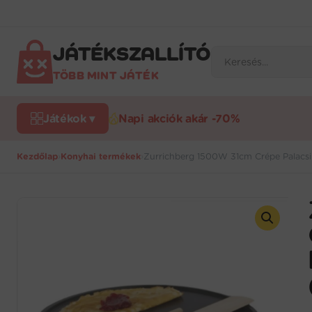
Ugrás
a
tartalomra
JÁTÉKSZALLÍTÓ
Products
search
TÖBB MINT JÁTÉK
Játékok ▾
Napi akciók akár -70%
Kezdőlap
›
Konyhai termékek
›
Zurrichberg 1500W 31cm Crépe Palacsi