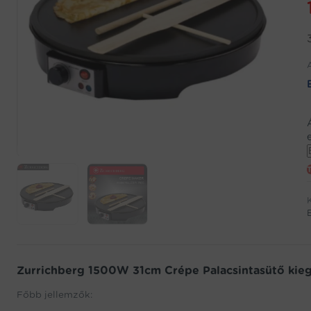
j
w
f
Zurrichberg 1500W 31cm Crépe Palacsintasütő kieg
t
Főbb jellemzők: