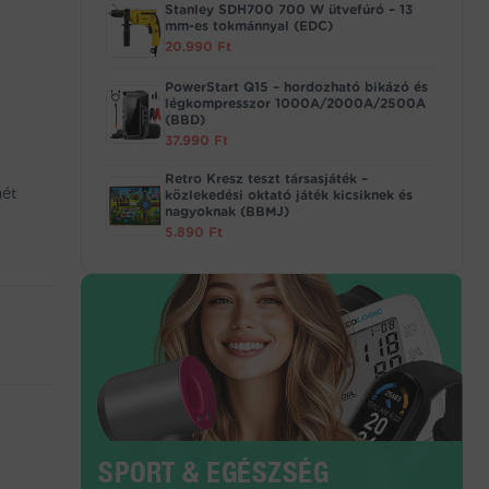
Stanley SDH700 700 W ütvefúró – 13
mm-es tokmánnyal (EDC)
20.990
Ft
PowerStart Q15 – hordozható bikázó és
légkompresszor 1000A/2000A/2500A
(BBD)
37.990
Ft
Retro Kresz teszt társasjáték –
mét
közlekedési oktató játék kicsiknek és
nagyoknak (BBMJ)
5.890
Ft
SPORT & EGÉSZSÉG