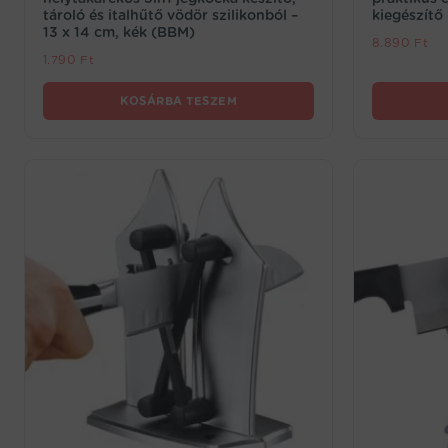
tároló és italhűtő vödör szilikonból –
kiegészít
13 x 14 cm, kék (BBM)
8.890
Ft
1.790
Ft
KOSÁRBA TESZEM