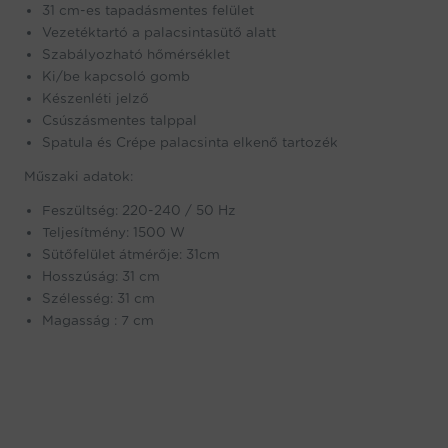
31 cm-es tapadásmentes felület
Vezetéktartó a palacsintasütő alatt
Szabályozható hőmérséklet
Ki/be kapcsoló gomb
Készenléti jelző
Csúszásmentes talppal
Spatula és Crépe palacsinta elkenő tartozék
Műszaki adatok:
Feszültség: 220-240 / 50 Hz
Teljesítmény: 1500 W
Sütőfelület átmérője: 31cm
Hosszúság: 31 cm
Szélesség: 31 cm
Magasság : 7 cm