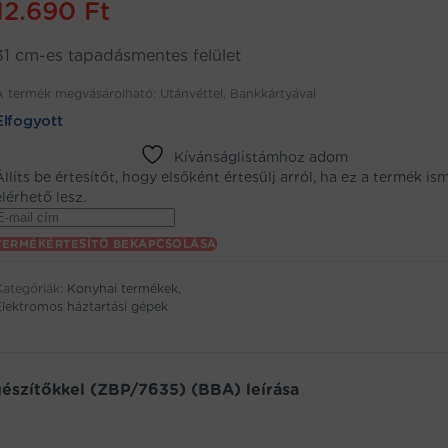
12.690
Ft
31 cm-es tapadásmentes felület
A termék megvásárolható: Utánvéttel, Bankkártyával
Elfogyott
Kívánságlistámhoz adom
Állíts be értesítőt, hogy elsőként értesülj arról, ha ez a termék is
elérhető lesz.
Enter
your
TERMÉKÉRTESÍTŐ BEKAPCSOLÁSA
email
address
Kategóriák:
Konyhai termékek
,
to
Elektromos háztartási gépek
oin
the
aitlist
or
észítőkkel (ZBP/7635) (BBA) leírása
his
product