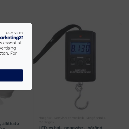
s essential.
vertising
tton. For
Horgász, Konyhai termékek, Kiegészítők,
Mérlegek
 állítható
LED-es hal-, poggyász-, bőrönd
ó –