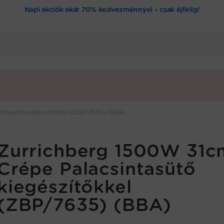
Napi akciók akár 70% kedvezménnyel – csak éjfélig!
ntasütő kiegészítőkkel (ZBP/7635) (BBA)
Zurrichberg 1500W 31c
Crépe Palacsintasütő
kiegészítőkkel
(ZBP/7635) (BBA)