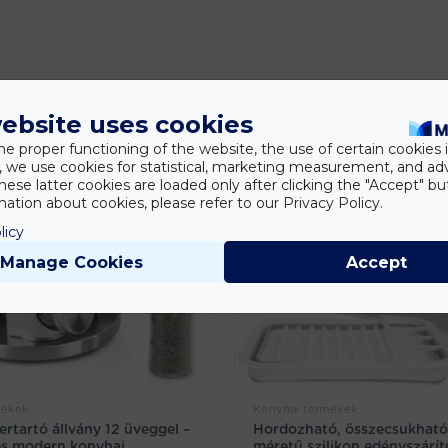
ebsite uses cookies
he proper functioning of the website, the use of certain cookies i
y, we use cookies for statistical, marketing measurement, and ad
hese latter cookies are loaded only after clicking the "Accept" bu
ation about cookies, please refer to our Privacy Policy.
licy
Manage Cookies
Accept
mékek
Konyhai termékek
ertartó állvány 12 üveggel –
Hordozható, összecsukható,
és modern konyhai
méretű szilikon edényszárít