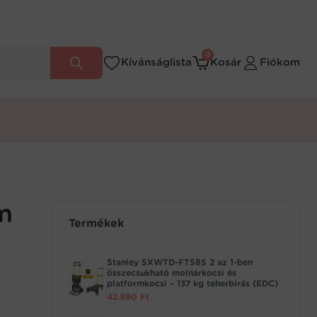
0
Kívánságlista
Kosár
Fiókom
m
Termékek
Stanley SXWTD-FT585 2 az 1-ben
összecsukható molnárkocsi és
platformkocsi – 137 kg teherbírás (EDC)
42.990
Ft