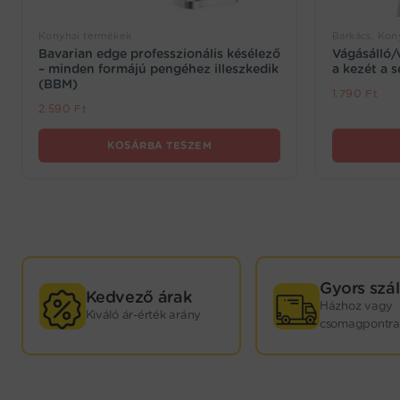
Konyhai termékek
Barkács, Kon
Bavarian edge professzionális késélező
Vágásálló/
– minden formájú pengéhez illeszkedik
a kezét a 
(BBM)
1.790
Ft
2.590
Ft
KOSÁRBA TESZEM
GYORS
Gyors szál
Kedvező árak
Házhoz vagy
Kiváló ár-érték arány
KISZÁLLÍTÁS!
csomagpontra
Webáruházunkban termékeink nagy részét saját
raktárkészletünkön tartjuk. Minden játék mellett