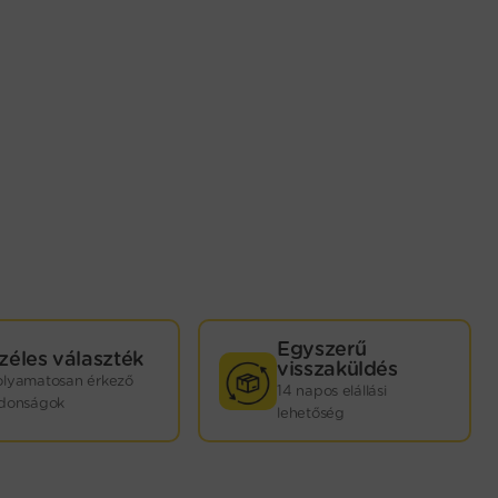
Egyszerű
zéles választék
visszaküldés
olyamatosan érkező
14 napos elállási
jdonságok
lehetőség