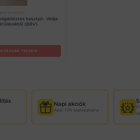
yhai termékek
vágásbiztos kesztyű- Védje
sérülésektől (BBV)
KOSÁRBA TESZEM
lítás
S
Napi akciók
F
Akár 70% kedvezmény
ú