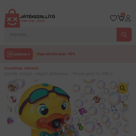
Ugrás
a
tartalomra
0
JÁTÉKSZALLÍTÓ
TÖBB MINT JÁTÉK
Products
search
Játékok ▾
Napi akciók akár -70%
Kezdőlap
›
Játékok
›
Zenélő, mozgó, világító játékkacsa – fényes gőzt fúj (BBJ)