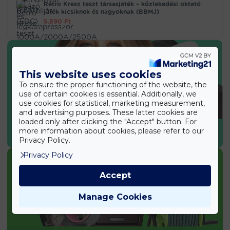
Retro Kresz teszt társasjáték – közlekedési oktató
játék kicsiknek és nagyoknak (BBMJ)
5.890
Ft
This website uses cookies
To ensure the proper functioning of the website, the
use of certain cookies is essential. Additionally, we
use cookies for statistical, marketing measurement,
and advertising purposes. These latter cookies are
loaded only after clicking the "Accept" button. For
SPORT & EGÉSZSÉG
more information about cookies, please refer to our
Privacy Policy.
Privacy Policy
Accept
Manage Cookies