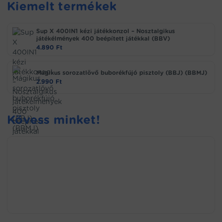
Kiemelt termékek
Sup X 400IN1 kézi játékkonzol – Nosztalgikus
játékélmények 400 beépített játékkal (BBV)
4.890
Ft
Mágikus sorozatlövő buborékfújó pisztoly (BBJ) (BBMJ)
2.990
Ft
Kövess minket!