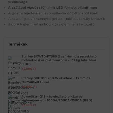
szemüvege
A szájából vízgőzt fúj, amit LED fénnyel világít meg
A gőzt a feje tetején levő nyílásba öntött vízből nyeri
A szükséges vízmennyiséget adagoló kis tartály tartozék
3 db AA elemmel működik (az elem nem tartozék)
Termékek
Stanley SXWTD-FT585 2 az 1-ben összecsukható
molnárkocsi és platformkocsi – 137 kg teherbírás
(EDC)
42.990
Ft
Stanley SDH700 700 W ütvefúró – 13 mm-es
tokmánnyal (EDC)
20.990
Ft
PowerStart Q15 – hordozható bikázó és
légkompresszor 1000A/2000A/2500A (BBD)
37.990
Ft