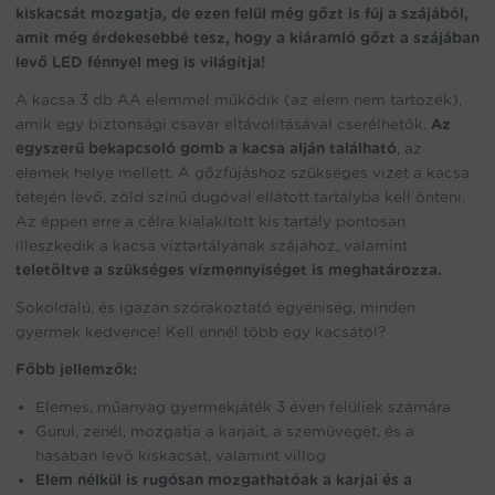
kiskacsát mozgatja, de ezen felül még gőzt is fúj a szájából,
amit még érdekesebbé tesz, hogy a kiáramló gőzt a szájában
levő LED fénnyel meg is világítja!
A kacsa 3 db AA elemmel működik (az elem nem tartozék),
amik egy biztonsági csavar eltávolításával cserélhetők.
Az
egyszerű bekapcsoló gomb a kacsa alján található
, az
elemek helye mellett. A gőzfújáshoz szükséges vizet a kacsa
tetején levő, zöld színű dugóval ellátott tartályba kell önteni.
Az éppen erre a célra kialakított kis tartály pontosan
illeszkedik a kacsa víztartályának szájához, valamint
teletöltve a szükséges vízmennyiséget is meghatározza.
Sokoldalú, és igazán szórakoztató egyéniség, minden
gyermek kedvence! Kell ennél több egy kacsától?
Főbb jellemzők:
Elemes, műanyag gyermekjáték 3 éven felüliek számára
Gurul, zenél, mozgatja a karjait, a szemüvegét, és a
hasában levő kiskacsát, valamint villog
Elem nélkül is rugósan mozgathatóak a karjai és a