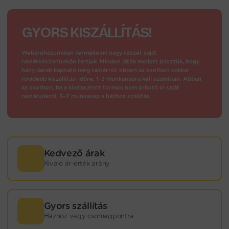
GYORS KISZÁLLÍTÁS!
Webáruházunkban termékeink nagy részét saját
raktárkészletünkön tartjuk. Minden játék mellett jelezzük, hogy
hány darab kapható még raktárról: ebben az esetben sokkal
rövidebb kiszállítási időre, 1–3 munkanapra kell számítani. Abban
az esetben, ha a kiválasztott termék nem érhető el saját
raktárunkról, 5–7 munkanap a házhoz szállítás.
Kedvező árak
Kiváló ár-érték arány
Gyors szállítás
Házhoz vagy csomagpontra