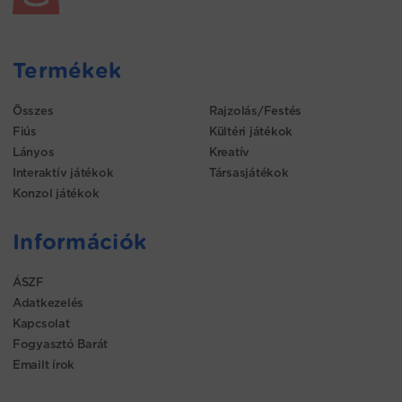
Termékek
Összes
Rajzolás/Festés
Fiús
Kültéri játékok
Lányos
Kreatív
Interaktív játékok
Társasjátékok
Konzol játékok
Információk
ÁSZF
Adatkezelés
Kapcsolat
Fogyasztó Barát
Emailt írok