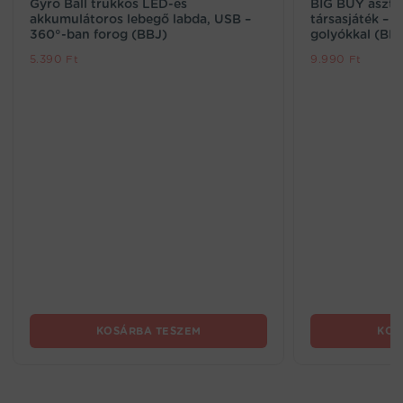
Gyro Ball trükkös LED-es
BIG BUY asztali
akkumulátoros lebegő labda, USB –
társasjáték – k
360°-ban forog (BBJ)
golyókkal (BB
5.390
Ft
9.990
Ft
KOSÁRBA TESZEM
KOS