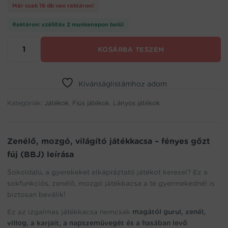
Már csak 16 db van raktáron!
Raktáron: szállítás 2 munkanapon belül
Zenélő,
KOSÁRBA TESZEM
mozgó,
világító
játékkacsa
-
Kívánságlistámhoz adom
fényes
Kategóriák:
gőzt
Játékok
,
Fiús játékok
,
Lányos játékok
fúj
(BBJ)
mennyiség
Zenélő, mozgó, világító játékkacsa – fényes gőzt
fúj (BBJ) leírása
Sokoldalú, a gyerekeket elkápráztató játékot keresel? Ez a
sokfunkciós, zenélő, mozgó játékkacsa a te gyermekednél is
biztosan beválik!
Ez az izgalmas játékkacsa nemcsak
magától gurul, zenél,
villog, a karjait, a napszemüvegét és a hasában levő