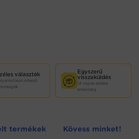
Egyszerű
zéles választék
visszaküldés
olyamatosan érkező
14 napos elállási
jdonságok
lehetőség
lt termékek
Kövess minket!