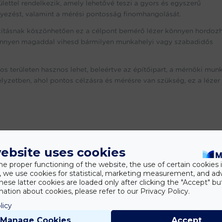
ülettel rendelkezik, amely lehetővé teszi a gyors és egyszerű
lyezést, valamint a mérési pontosság finomhangolását.
ításnak köszönhetően ez a célpont bemérő lézer könnyen hordozh
 könnyen magaddal vihesd bármilyen munkahelyi vagy szabadidős
 területen hasznos lehet, beleértve az építőipart, a mérnöki munk
yzetben, ahol pontos célzásra és mérésre van szükség, ez a lézer 
ebsite uses cookies
he proper functioning of the website, the use of certain cookies i
y, we use cookies for statistical, marketing measurement, and ad
or a zöld célpont bemérő lézer remek választás lehet számodra. 
hese latter cookies are loaded only after clicking the "Accept" bu
l a megbízható eszközzel!
ation about cookies, please refer to our Privacy Policy.
licy
Manage Cookies
Accept