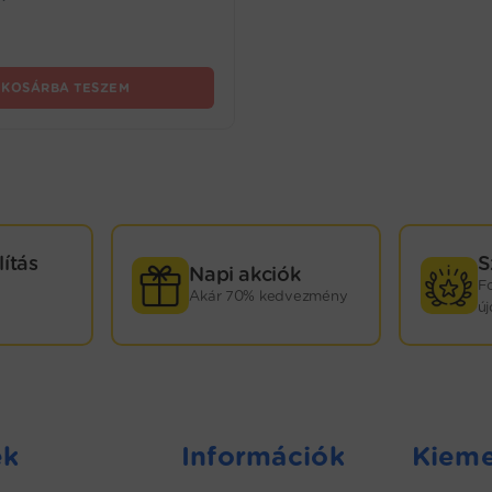
KOSÁRBA TESZEM
lítás
S
Napi akciók
F
Akár 70% kedvezmény
ú
ek
Információk
Kieme