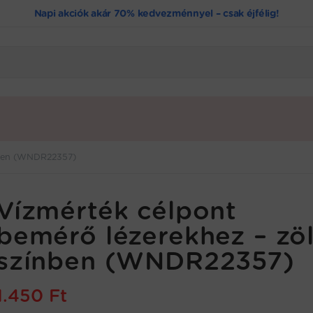
Napi akciók akár 70% kedvezménnyel – csak éjfélig!
ínben (WNDR22357)
Vízmérték célpont
bemérő lézerekhez – zö
színben (WNDR22357)
1.450
Ft