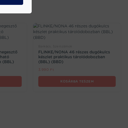
Barkács, Szerszámok
 hegesztő
FLINKE/NONA 46 részes dugókulcs
tható
készlet praktikus tárolódobozban
k (BBL)
(BBL) (BBD)
3.990
Ft
KOSÁRBA TESZEM