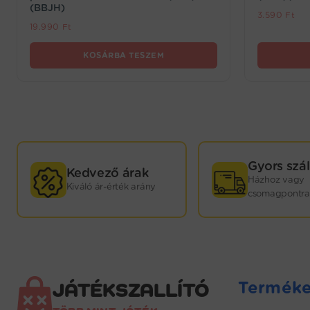
(BBJH)
3.590
Ft
19.990
Ft
KOSÁRBA TESZEM
GYORS
Gyors szál
Kedvező árak
Házhoz vagy
Kiváló ár-érték arány
KISZÁLLÍTÁS!
csomagpontra
Webáruházunkban termékeink nagy részét saját
raktárkészletünkön tartjuk. Minden játék mellett
jelezzük, hogy hány darab kapható még
raktárról: ebben az esetben sokkal rövidebb
Termék
JÁTÉKSZALLÍTÓ
kiszállítási időre, 1–3 munkanapra kell számítani.
Abban az esetben, ha a kiválasztott termék nem