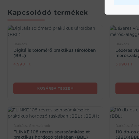
Kapcsolódó termékek
Barkács
Barkács
Digitális tolómérő praktikus tárolóban
Lézeres ví
(BBL)
mérőszala
4.990
Ft
3.990
Ft
KOSÁRBA TESZEM
Barkács, Szerszámok
Barkács, Sze
FLINKE 108 részes szerszámkészlet
110 db-os 
praktikus hordozó táskában (BBL)
(BBD)(BBL