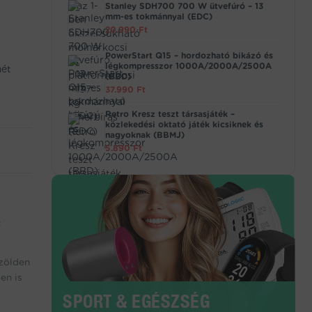
Stanley SDH700 700 W ütvefúró – 13
mm-es tokmánnyal (EDC)
20.990
Ft
PowerStart Q15 – hordozható bikázó és
légkompresszor 1000A/2000A/2500A
mét
(BBD)
37.990
Ft
Retro Kresz teszt társasjáték –
közlekedési oktató játék kicsiknek és
nagyoknak (BBMJ)
5.890
Ft
z
 zölden
en is
SPORT & EGÉSZSÉG