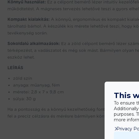
Könnyű használat:
Ez a célpont bemérő lézer intuitív kezelőfel
működtetést. A mágneses tervezés lehetővé teszi a gyors elhe
Kompakt kialakítás:
A könnyű, ergonomikus és kompakt kialak
tárolható bárhol. A készülék kis mérete lehetővé teszi, hogy
tevékenység során.
Sokoldalú alkalmazások:
Ez a zöld célpont bemérő lézer számos
térképezést, a vadászatot és még sok mást. Bármilyen olyan hel
eszköz lehet.
LEÍRÁS
zöld szín
anyaga: műanyag, fém
méretei: 2,8 x 7 x 9,8 cm
This w
súlya: 30 g
To ensure t
Additionall
Ha a pontosság és a könnyű kezelhetőség fontos számodra, akk
purposes. T
fel a precíz célzásra és mérésre bármilyen környezetben ezze
more inform
Privacy Po