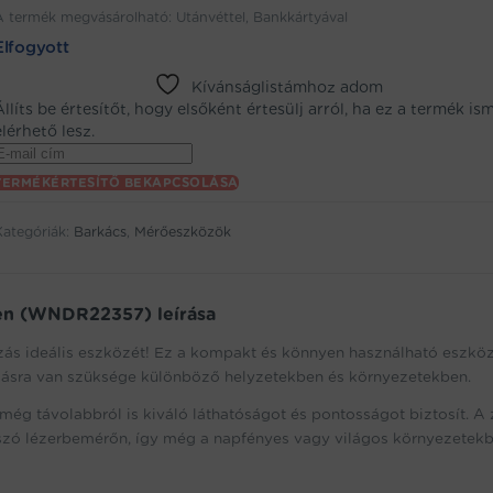
A termék megvásárolható: Utánvéttel, Bankkártyával
Elfogyott
Kívánságlistámhoz adom
Állíts be értesítőt, hogy elsőként értesülj arról, ha ez a termék is
elérhető lesz.
Enter
your
TERMÉKÉRTESÍTŐ BEKAPCSOLÁSA
email
address
Kategóriák:
Barkács
,
Mérőeszközök
to
oin
the
aitlist
ben (WNDR22357) leírása
or
his
lzás ideális eszközét! Ez a kompakt és könnyen használható eszkö
product
lzásra van szüksége különböző helyzetekben és környezetekben.
ég távolabbról is kiváló láthatóságot és pontosságot biztosít. A
zó lézerbemérőn, így még a napfényes vagy világos környezetekb