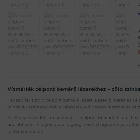
j
w
Vízmérték célpont bemérő lézerekhez – zöld szín
f
t
Fedezd fel a zöld célpont bemérő lézert, a precíz mérés és cé
mindenki számára ideális választás, aki pontos mérésre és cé
A zöld színnek köszönhetően ez a célpont bemérő lézerekhez m
erősebben és világosabban ragyog, mint a hagyományos átláts
jól látható marad.