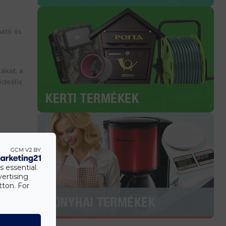
ató és
ákat, a
ideális
KERTI TERMÉKEK
s essential.
vertising
Készülj
tton. For
KONYHAI TERMÉKEK