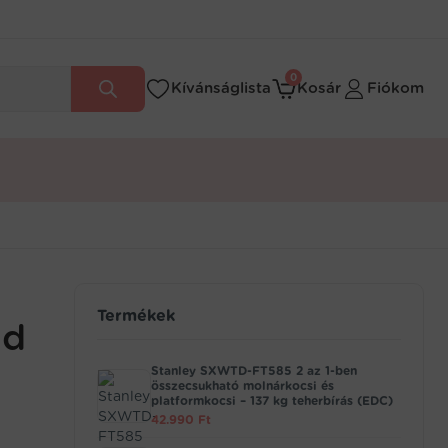
0
Kívánságlista
Kosár
Fiókom
Termékek
ld
Stanley SXWTD-FT585 2 az 1-ben
összecsukható molnárkocsi és
platformkocsi – 137 kg teherbírás (EDC)
42.990
Ft