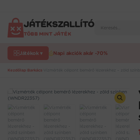
Ugrás
a
tartalomra
JÁTÉKSZALLÍTÓ
Products
search
TÖBB MINT JÁTÉK
Játékok ▾
Napi akciók akár -70%
Kezdőlap
›
Barkács
›
Vízmérték célpont bemérő lézerekhez – zöld sz