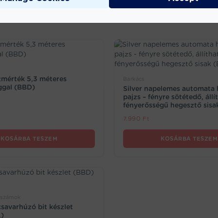
zmérték 5,3 méteres
Barkács
ggal (BBD)
Silver napelemes automata
pajzs – fényre sötétedő, állí
fényerősségű hegesztő sisa
7.990
Ft
KOSÁRBA TESZEM
KOSÁRBA TESZEM
rszámok
csavarhúzó bit készlet
)