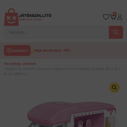
Ugrás
a
tartalomra
0
JÁTÉKSZALLÍTÓ
TÖBB MINT JÁTÉK
Products
search
Játékok ▾
Napi akciók akár -70%
Kezdőlap
›
Játékok
›
Világító és zenélő, rózsaszín fagyis kocsi kinyitató ajtókkal 26 x 12 x
9 cm (BBMJ)