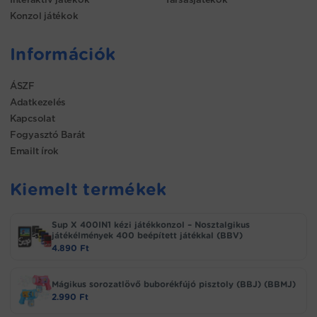
Konzol játékok
Információk
ÁSZF
Adatkezelés
Kapcsolat
Fogyasztó Barát
Emailt írok
Kiemelt termékek
Sup X 400IN1 kézi játékkonzol – Nosztalgikus
játékélmények 400 beépített játékkal (BBV)
4.890
Ft
Mágikus sorozatlövő buborékfújó pisztoly (BBJ) (BBMJ)
2.990
Ft