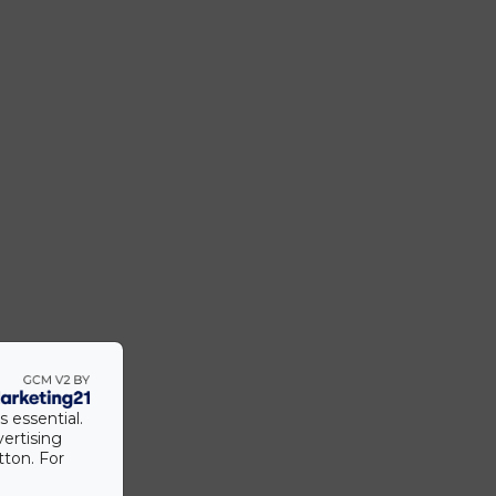
s essential.
vertising
tton. For