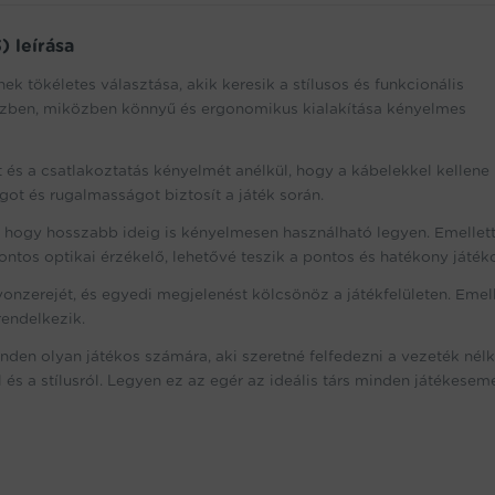
 leírása
k tökéletes választása, akik keresik a stílusos és funkcionális
 közben, miközben könnyű és ergonomikus kialakítása kényelmes
 és a csatlakoztatás kényelmét anélkül, hogy a kábelekkel kellene
ot és rugalmasságot biztosít a játék során.
i, hogy hosszabb ideig is kényelmesen használható legyen. Emellett
tos optikai érzékelő, lehetővé teszik a pontos és hatékony játéko
onzerejét, és egyedi megjelenést kölcsönöz a játékfelületen. Emell
rendelkezik.
nden olyan játékos számára, aki szeretné felfedezni a vezeték nélk
 és a stílusról. Legyen ez az egér az ideális társ minden játékese