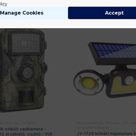
licy
Manage Cookies
Accept
dő, Műszaki, Horgász
Kert/szabadidő, Műszaki, LED világ
napelemes lámpák
k nélküli vadkamera –
JY-1729 kültéri napelemes f
 érzéklelő, vízálló / PIR