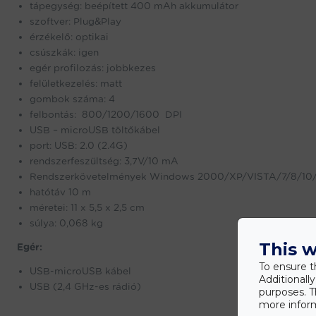
tápegység: beépített 400 mAh akkumulátor
szoftver: Plug&Play
érzékelő: optikai
csúszkák: igen
egér profilozás: jobbkezes
felületkezelés: matt
gombok száma: 4
felbontás:
800/1200/1600
DPI
USB – microUSB töltőkábel
port: USB: 2.0 (2.4G)
rendszerfeszültség: 3,7V/10 mA
Rendszerkövetelmények Windows 2000/XP/VISTA/7/8/10/
hatótáv 10 m
méretei: 11 x 5,5 x 2,5 cm
súlya: 0,068 kg
This w
Egér:
To ensure t
USB-microUSB kábel
Additionall
USB (2,4 GHz-es rádió)
purposes. T
more inform