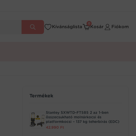
0
Kívánságlista
Kosár
Fiókom
Termékek
Stanley SXWTD-FT585 2 az 1-ben
összecsukható molnárkocsi és
platformkocsi – 137 kg teherbírás (EDC)
42.990
Ft