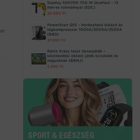
Stanley SDH700 700 W ütvefúró – 13
mm-es tokmánnyal (EDC)
20.990
Ft
PowerStart Q15 – hordozható bikázó és
légkompresszor 1000A/2000A/2500A
mét
(BBD)
37.990
Ft
Retro Kresz teszt társasjáték –
közlekedési oktató játék kicsiknek és
nagyoknak (BBMJ)
5.890
Ft
SPORT & EGÉSZSÉG