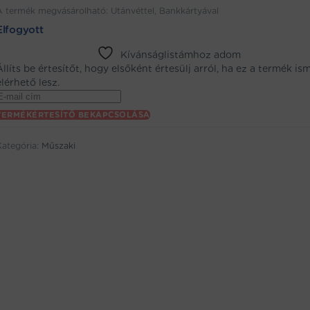
A termék megvásárolható: Utánvéttel, Bankkártyával
Elfogyott
Kívánságlistámhoz adom
Állíts be értesítőt, hogy elsőként értesülj arról, ha ez a termék is
elérhető lesz.
Enter
your
TERMÉKÉRTESÍTŐ BEKAPCSOLÁSA
email
address
Kategória:
Műszaki
to
oin
the
aitlist
or
his
product