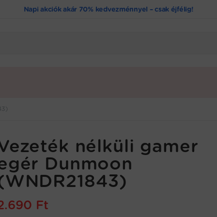
Napi akciók akár 70% kedvezménnyel – csak éjfélig!
43)
Vezeték nélküli gamer
egér Dunmoon
(WNDR21843)
2.690
Ft