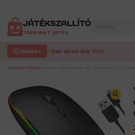
Ugrás
a
tartalomra
JÁTÉKSZALLÍTÓ
Products
search
TÖBB MINT JÁTÉK
Játékok ▾
Napi akciók akár -70%
Kezdőlap
›
Műszaki
›
Vezeték nélküli gamer egér Dunmoon (WNDR218