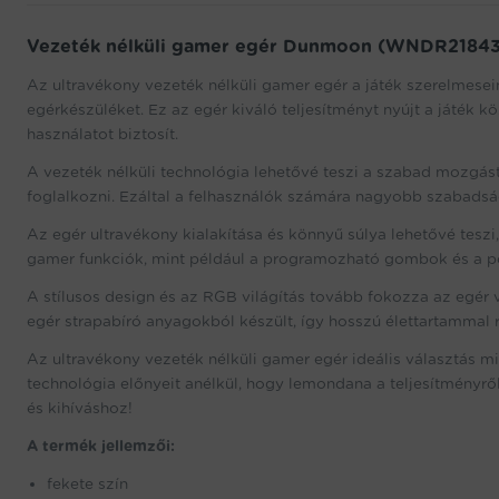
Vezeték nélküli gamer egér Dunmoon (WNDR21843)
Az ultravékony vezeték nélküli gamer egér a játék szerelmeseine
egérkészüléket. Ez az egér kiváló teljesítményt nyújt a játék
használatot biztosít.
A vezeték nélküli technológia lehetővé teszi a szabad mozgást
foglalkozni. Ezáltal a felhasználók számára nagyobb szabadság
Az egér ultravékony kialakítása és könnyű súlya lehetővé tesz
gamer funkciók, mint például a programozható gombok és a pon
A stílusos design és az RGB világítás tovább fokozza az egér v
egér strapabíró anyagokból készült, így hosszú élettartammal 
Az ultravékony vezeték nélküli gamer egér ideális választás mi
technológia előnyeit anélkül, hogy lemondana a teljesítményről
és kihíváshoz!
A termék jellemzői:
fekete szín