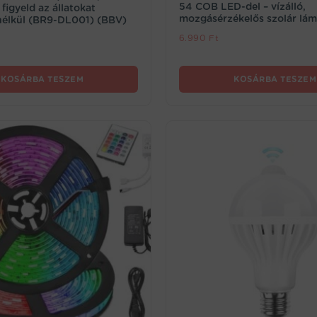
54 COB LED-del – vízálló,
figyeld az állatokat
mozgásérzékelős szolár lá
 nélkül (BR9-DL001) (BBV)
6.990
Ft
KOSÁRBA TESZEM
KOSÁRBA TESZEM