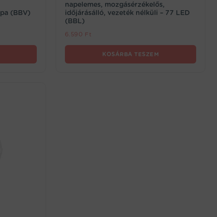
napelemes, mozgásérzékelős,
mpa (BBV)
időjárásálló, vezeték nélküli – 77 LED
(BBL)
6.590
Ft
KOSÁRBA TESZEM