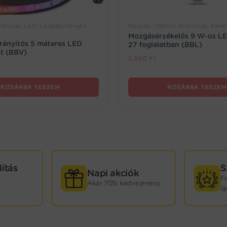
órakozás, LED/Lámpák/Fények,
Műszaki, Otthon, Biztonság, kame
Mozgásérzékelős 9 W-os LE
irányítós 5 méteres LED
27 foglalatban (BBL)
tt (BBV)
2.890
Ft
KOSÁRBA TESZEM
KOSÁRBA TESZEM
lítás
S
Napi akciók
F
Akár 70% kedvezmény
ú