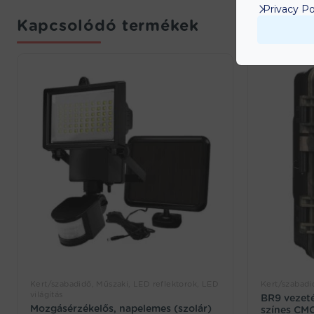
Privacy Po
Kapcsolódó termékek
Kert/szabadidő, Műszaki, LED reflektorok, LED
Kert/szabadi
világítás
BR9 vezeté
Mozgásérzékelős, napelemes (szolár)
színes CMOS