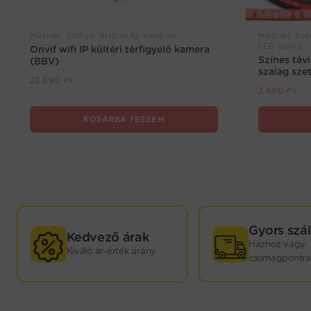
Műszaki, Otthon, Biztonság, kamerák
Műszaki, Sz
LED szalag
Onvif wifi IP kültéri térfigyelő kamera
Színes táv
(BBV)
szalag sze
23.890
Ft
3.890
Ft
KOSÁRBA TESZEM
GYORS
Gyors szál
Kedvező árak
Házhoz vagy
Kiváló ár-érték arány
KISZÁLLÍTÁS!
csomagpontra
Webáruházunkban termékeink nagy részét saját