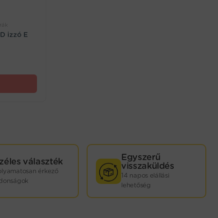
rák
D izzó E
Egyszerű
zéles választék
visszaküldés
olyamatosan érkező
14 napos elállási
jdonságok
lehetőség