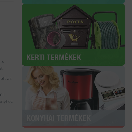
KERTI TERMÉKEK
 a
t.
ett az
üli
ményhez
KONYHAI TERMÉKEK