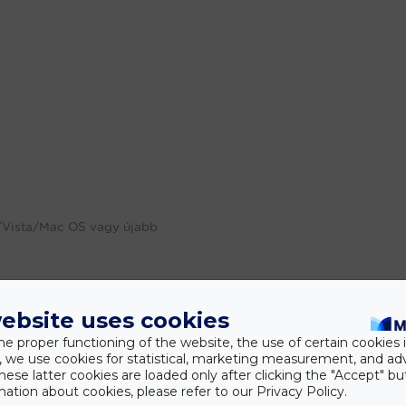
Vista/Mac OS vagy újabb
ebsite uses cookies
he proper functioning of the website, the use of certain cookies i
y, we use cookies for statistical, marketing measurement, and ad
hese latter cookies are loaded only after clicking the "Accept" bu
ation about cookies, please refer to our Privacy Policy.