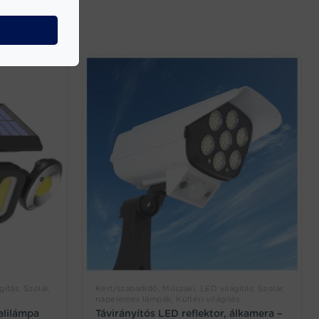
ítás, Szolár,
Kert/szabadidő, Műszaki, LED világítás, Szolár,
napelemes lámpák, Kültéri világítás
alilámpa
Távirányítós LED reflektor, álkamera –