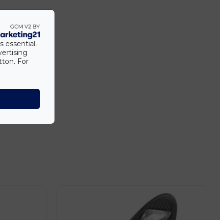
s essential.
vertising
tton. For
ában