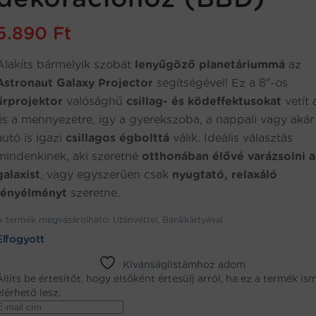
5.890
Ft
Alakíts bármelyik szobát
lenyűgöző planetáriummá
az
Astronaut Galaxy Projector
segítségével! Ez a 8″-os
űrprojektor
valósághű
csillag- és ködeffektusokat
vetít 
és a mennyezetre, így a gyerekszoba, a nappali vagy akár
autó is igazi
csillagos égbolttá
válik. Ideális választás
mindenkinek, aki szeretné
otthonában élővé varázsolni a
galaxist
, vagy egyszerűen csak
nyugtató, relaxáló
fényélményt
szeretne.
A termék megvásárolható: Utánvéttel, Bankkártyával
Elfogyott
Kívánságlistámhoz adom
Állíts be értesítőt, hogy elsőként értesülj arról, ha ez a termék is
elérhető lesz.
Enter