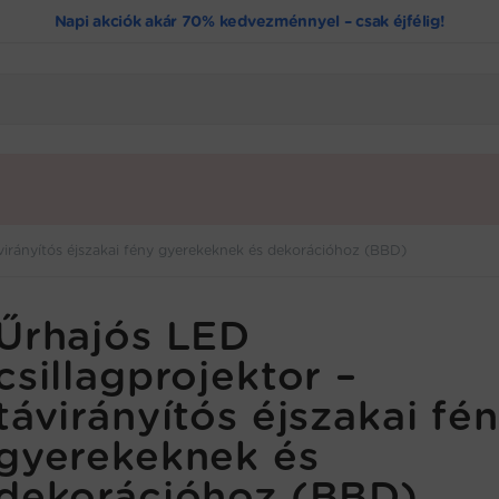
Napi akciók akár 70% kedvezménnyel – csak éjfélig!
ávirányítós éjszakai fény gyerekeknek és dekorációhoz (BBD)
Űrhajós LED
csillagprojektor –
távirányítós éjszakai fé
gyerekeknek és
dekorációhoz (BBD)