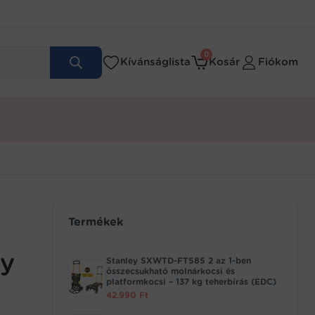
0
Kívánságlista
Kosár
Fiókom
Termékek
ny
Stanley SXWTD-FT585 2 az 1-ben
összecsukható molnárkocsi és
platformkocsi – 137 kg teherbírás (EDC)
42.990
Ft