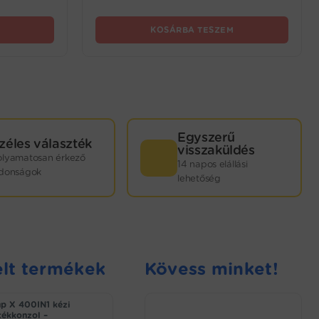
KOSÁRBA TESZEM
Egyszerű
zéles választék
visszaküldés
olyamatosan érkező
14 napos elállási
jdonságok
lehetőség
lt termékek
Kövess minket!
p X 400IN1 kézi
tékkonzol –