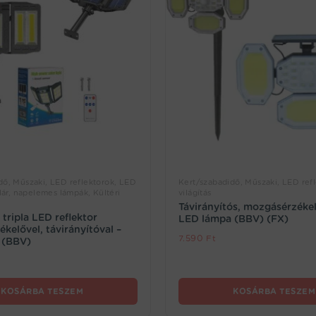
dő, Műszaki, LED reflektorok, LED
Kert/szabadidő, Műszaki, LED ref
olár, napelemes lámpák, Kültéri
világítás
Távirányítós, mozgásérzékel
tripla LED reflektor
LED lámpa (BBV) (FX)
kelővel, távirányítóval –
7.590
Ft
 (BBV)
KOSÁRBA TESZEM
KOSÁRBA TESZEM