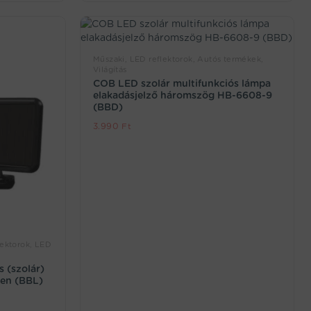
Műszaki, LED reflektorok, Autós termékek,
Világítás
COB LED szolár multifunkciós lámpa
elakadásjelző háromszög HB-6608-9
(BBD)
3.990
Ft
lektorok, LED
 (szolár)
ben (BBL)