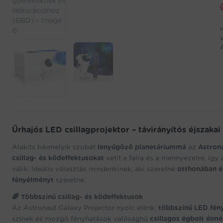
v
j
w
f
t
Űrhajós LED csillagprojektor – távirányítós éjszaka
Alakíts bármelyik szobát
lenyűgöző planetáriummá
az
Astron
csillag- és ködeffektusokat
vetít a falra és a mennyezetre, így
válik. Ideális választás mindenkinek, aki szeretné
otthonában él
fényélményt
szeretne.
🌈 Többszínű csillag- és ködeffektusok
Az Astronaut Galaxy Projector nyolc élénk,
többszínű LED fén
színek és mozgó fényhatások valósághű
csillagos égbolt élmé