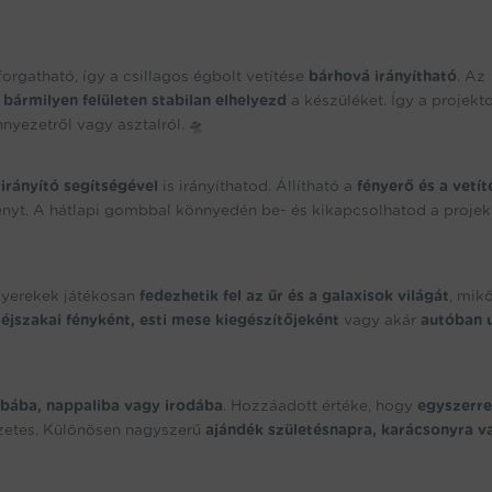
orgatható, így a csillagos égbolt vetítése
bárhová irányítható
. Az
y
bármilyen felületen stabilan elhelyezd
a készüléket. Így a projekt
nyezetről vagy asztalról. 🛸
virányító segítségével
is irányíthatod. Állítható a
fényerő és a vetít
 fényt. A hátlapi gombbal könnyedén be- és kikapcsolhatod a projekt
gyerekek játékosan
fedezhetik fel az űr és a galaxisok világát
, mik
s
éjszakai fényként, esti mese kiegészítőjeként
vagy akár
autóban 
bába, nappaliba vagy irodába
. Hozzáadott értéke, hogy
egyszerre
ezetes. Különösen nagyszerű
ajándék születésnapra, karácsonyra v