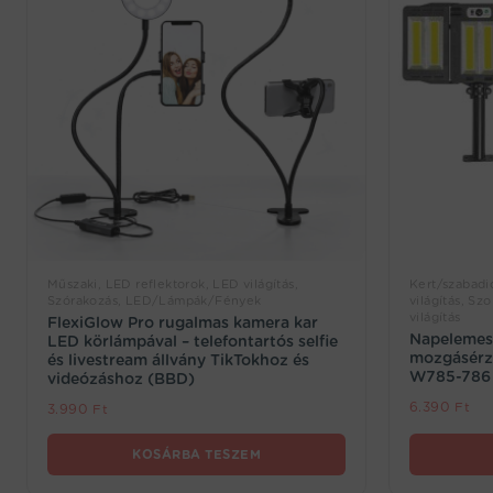
Műszaki, LED reflektorok, LED világítás,
Kert/szabadi
Szórakozás, LED/Lámpák/Fények
világítás, Sz
világítás
FlexiGlow Pro rugalmas kamera kar
Napelemes 
LED körlámpával – telefontartós selfie
mozgásérzé
és livestream állvány TikTokhoz és
W785-786
videózáshoz (BBD)
6.390
Ft
3.990
Ft
KOSÁRBA TESZEM