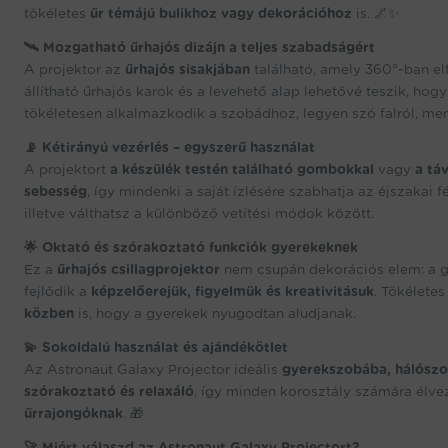
tökéletes
űr témájú bulikhoz vagy dekorációhoz
is. 🌌✨
🛰️ Mozgatható űrhajós dizájn a teljes szabadságért
A projektor az
űrhajós sisakjában
található, amely 360°-ban elf
állítható űrhajós karok és a levehető alap lehetővé teszik, hog
tökéletesen alkalmazkodik a szobádhoz, legyen szó falról, men
📡 Kétirányú vezérlés – egyszerű használat
A projektort
a készülék testén található gombokkal
vagy
a tá
sebesség
, így mindenki a saját ízlésére szabhatja az éjszakai
illetve válthatsz a különböző vetítési módok között.
🌟 Oktató és szórakoztató funkciók gyerekeknek
Ez a
űrhajós csillagprojektor
nem csupán dekorációs elem: a 
fejlődik a
képzelőerejük, figyelmük és kreativitásuk
. Tökélete
közben
is, hogy a gyerekek nyugodtan aludjanak.
💫 Sokoldalú használat és ajándékötlet
Az Astronaut Galaxy Projector ideális
gyerekszobába, hálószo
szórakoztató és relaxáló
, így minden korosztály számára élv
űrrajongóknak
. 🎁
🚀 Miért válaszd az Astronaut Galaxy Projectort?