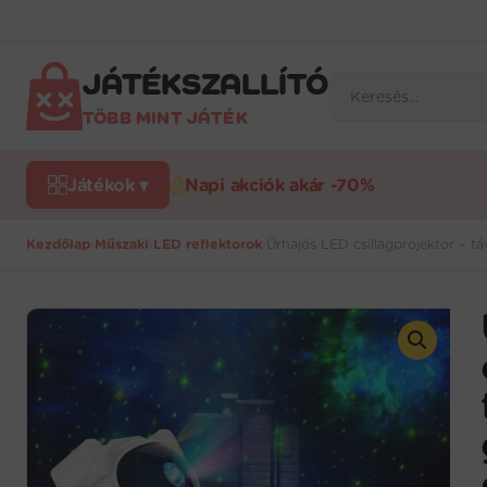
Ugrás
a
tartalomra
JÁTÉKSZALLÍTÓ
Products
search
TÖBB MINT JÁTÉK
Játékok ▾
Napi akciók akár -70%
Kezdőlap
›
Műszaki
›
LED reflektorok
›
Űrhajós LED csillagprojektor – t