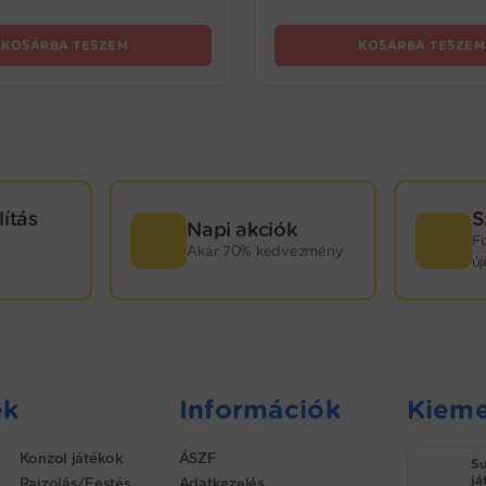
KOSÁRBA TESZEM
KOSÁRBA TESZEM
lítás
S
Napi akciók
F
Akár 70% kedvezmény
ú
ek
Információk
Kieme
Konzol játékok
ÁSZF
Su
já
Rajzolás/Festés
Adatkezelés