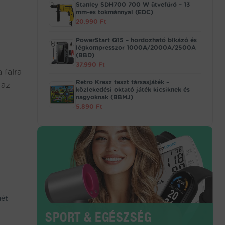
Stanley SDH700 700 W ütvefúró – 13
mm-es tokmánnyal (EDC)
20.990
Ft
PowerStart Q15 – hordozható bikázó és
légkompresszor 1000A/2000A/2500A
(BBD)
37.990
Ft
a falra
Retro Kresz teszt társasjáték –
 az
közlekedési oktató játék kicsiknek és
nagyoknak (BBMJ)
5.890
Ft
mét
SPORT & EGÉSZSÉG