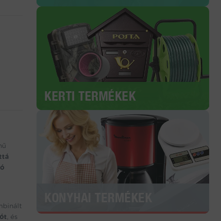
KERTI TERMÉKEK
hű
ttá
ló
KONYHAI TERMÉKEK
binált
iót
, és