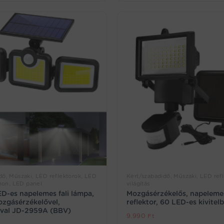
dő, Műszaki, LED reflektorok, LED
Kert/szabadidő, Műszaki, LED ref
thon, LED panel
világítás
D-es napelemes fali lámpa,
Mozgásérzékelős, napelemes
ozgásérzékelővel,
reflektor, 60 LED-es kivitel
óval JD-2959A (BBV)
9.990
Ft