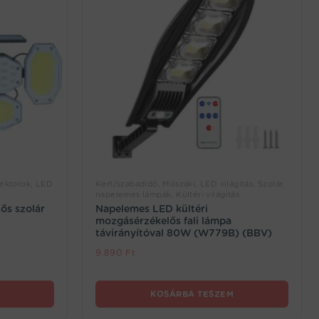
lektorok, LED
Kert/szabadidő, Műszaki, LED világítás, Szolár,
napelemes lámpák, Kültéri világítás
ős szolár
Napelemes LED kültéri
mozgásérzékelős fali lámpa
távirányítóval 80W (W779B) (BBV)
9.890
Ft
KOSÁRBA TESZEM