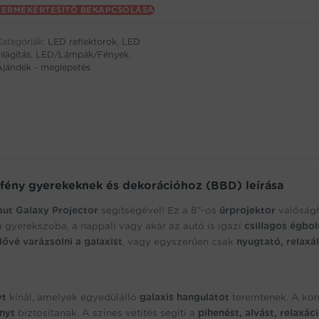
your
TERMÉKÉRTESÍTŐ BEKAPCSOLÁSA
email
address
Kategóriák:
LED reflektorok
,
LED
to
ilágítás
,
LED/Lámpák/Fények
,
oin
Ajándék - meglepetés
the
aitlist
or
his
product
i fény gyerekeknek és dekorációhoz (BBD) leírása
aut Galaxy Projector
segítségével! Ez a 8″-os
űrprojektor
valóság
 a gyerekszoba, a nappali vagy akár az autó is igazi
csillagos égbol
ővé varázsolni a galaxist
, vagy egyszerűen csak
nyugtató, relaxá
yt
kínál, amelyek egyedülálló
galaxis hangulatot
teremtenek. A kom
nyt
biztosítanak. A színes vetítés segíti a
pihenést, alvást, relaxác