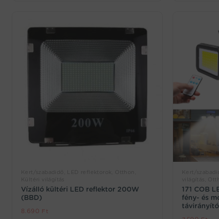
Kert/szabadidő, LED reflektorok, Otthon,
Kert/szabadi
Kültéri világítás
világítás, Ot
Vízálló kültéri LED reflektor 200W
171 COB LE
(BBD)
fény- és m
távirányít
8.690
Ft