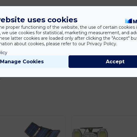
ebsite uses cookies
he proper functioning of the website, the use of certain cookies i
y, we use cookies for statistical, marketing measurement, and ad
hese latter cookies are loaded only after clicking the "Accept" bu
ation about cookies, please refer to our Privacy Policy.
korációhoz
licy
Manage Cookies
Accept
lkalmakra 🎉
ugodt, pihentető, de egyben lenyűgöző hangulatot
a gyerekszob
✨