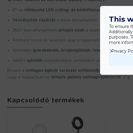
8″-os
többszínű LED csillag- és ködeffektusok
🌈
This w
Távirányítós vezérlés
a teljes kényelemért
To ensure t
360°-ban elforgatható
űrhajós sisak
a szabad vetítéshez
Additionall
purposes. T
Állítható karok és levehető alap a rugalmasságért
more inform
Tökéletes
gyerekeknek, űrrajongóknak, relaxációhoz és de
Privacy Po
Ideális
ajándék
születésnapra, ünnepekre vagy különleges a
Élvezd a
csillagos égbolt varázsát otthonodban
, és teremts
ny
vagy a nappaliban az
űrhajós galaxis csillagprojektorral
! 🌌🛸
Kapcsolódó termékek