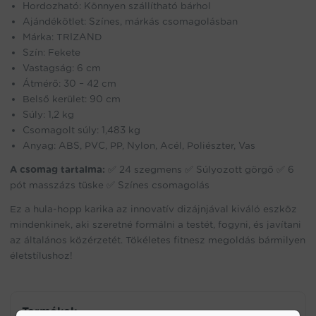
Hordozható: Könnyen szállítható bárhol
Ajándékötlet: Színes, márkás csomagolásban
Márka: TRIZAND
Szín: Fekete
Vastagság: 6 cm
Átmérő: 30 – 42 cm
Belső kerület: 90 cm
Súly: 1,2 kg
Csomagolt súly: 1,483 kg
Anyag: ABS, PVC, PP, Nylon, Acél, Poliészter, Vas
A csomag tartalma:
✅ 24 szegmens ✅ Súlyozott görgő ✅ 6
pót masszázs tüske ✅ Színes csomagolás
Ez a hula-hopp karika az innovatív dizájnjával kiváló eszköz
mindenkinek, aki szeretné formálni a testét, fogyni, és javítani
az általános közérzetét. Tökéletes fitnesz megoldás bármilyen
életstílushoz!
Termékek