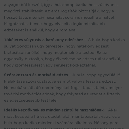
anyagokból készült, így a hula-hopp karika hosszú távon is
megőrzi stabilitását. Az erős rögzítők biztosítják, hogy a
hosszú távú, intenzív használat során is megállja a helyét.
Megbízhatsz benne, hogy elviseli a legkemikálisabb
edzéseket is anélkül, hogy elromlana.
Tökéletes súlyozás a hatékony edzéshez
– A hula-hopp karika
súlyát gondosan úgy tervezték, hogy hatékony edzést
biztosítson anélkül, hogy megterhelné a tested. Ez az
egyensúly biztosítja, hogy élvezhesd az edzés rutint anélkül,
hogy izomfeszülést vagy sérülést kockáztatnál.
Szórakoztató és motiváló edzés
– A hula-hopp egyedülálló
kialakítása szórakoztatóvá és motiválóvá teszi az edzést.
Nemsokára látható eredményeket fogsz tapasztalni, amelyek
további motivációt adnak, hogy folytasd az utadat a fittebb
és egészségesebb test felé!
Ideális kezdőknek és minden szintű felhasználónak
– Akár
most kezded a fitnesz utadat, akár már tapasztalt vagy, ez a
hula-hopp karika mindenki számára alkalmas. Néhány perc