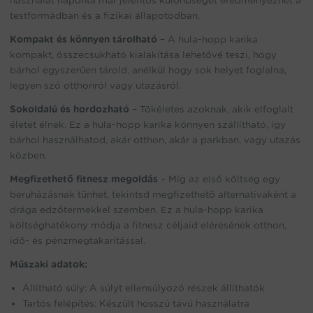
használat naponta már jelentős különbséget eredményezhet a
testformádban és a fizikai állapotodban.
Kompakt és könnyen tárolható
– A hula-hopp karika
kompakt, összecsukható kialakítása lehetővé teszi, hogy
bárhol egyszerűen tárold, anélkül hogy sok helyet foglalna,
legyen szó otthonról vagy utazásról.
Sokoldalú és hordozható
– Tökéletes azoknak, akik elfoglalt
életet élnek. Ez a hula-hopp karika könnyen szállítható, így
bárhol használhatod, akár otthon, akár a parkban, vagy utazás
közben.
Megfizethető fitnesz megoldás
– Míg az első költség egy
beruházásnak tűnhet, tekintsd megfizethető alternatívaként a
drága edzőtermekkel szemben. Ez a hula-hopp karika
költséghatékony módja a fitnesz céljaid elérésének otthon,
idő- és pénzmegtakarítással.
Műszaki adatok:
Állítható súly: A súlyt ellensúlyozó részek állíthatók
Tartós felépítés: Készült hosszú távú használatra