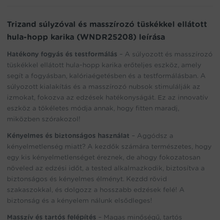
join
the
waitlist
Trizand súlyzóval és masszírozó tüskékkel ellátott
for
hula-hopp karika (WNDR25208) leírása
this
product
Hatékony fogyás és testformálás
– A súlyozott és masszírozó
tüskékkel ellátott hula-hopp karika erőteljes eszköz, amely
segít a fogyásban, kalóriaégetésben és a testformálásban. A
súlyozott kialakítás és a masszírozó nubsok stimulálják az
izmokat, fokozva az edzések hatékonyságát. Ez az innovatív
eszköz a tökéletes módja annak, hogy fitten maradj,
miközben szórakozol!
Kényelmes és biztonságos használat
– Aggódsz a
kényelmetlenség miatt? A kezdők számára természetes, hogy
egy kis kényelmetlenséget éreznek, de ahogy fokozatosan
növeled az edzési időt, a tested alkalmazkodik, biztosítva a
biztonságos és kényelmes élményt. Kezdd rövid
szakaszokkal, és dolgozz a hosszabb edzések felé! A
biztonság és a kényelem nálunk elsődleges!
Masszív és tartós felépítés
– Magas minőségű, tartós