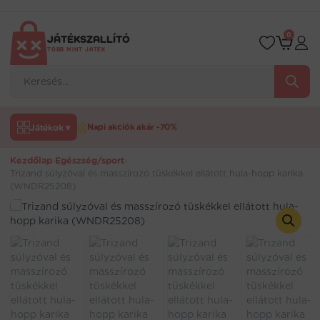
Ugrás
a
tartalomra
0
JÁTÉKSZALLÍTÓ
TÖBB MINT JÁTÉK
Products
search
Játékok ▾
Napi akciók akár -70%
Kezdőlap
›
Egészség/sport
›
Trizand súlyzóval és masszírozó tüskékkel ellátott hula-hopp karika
(WNDR25208)