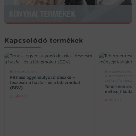
KONYHAI TERMÉKEK
Kapcsolódó termékek
Egészség/sport
Egészség/sport, 
Autófelszerelés és
Fitness egyensúlyozó deszka –
székek/forgószék
feszesíti a hasfal- és a lábizmokat
Tehermentesítő
(BBV)
méhsejt kialak
2.590
Ft
4.990
Ft