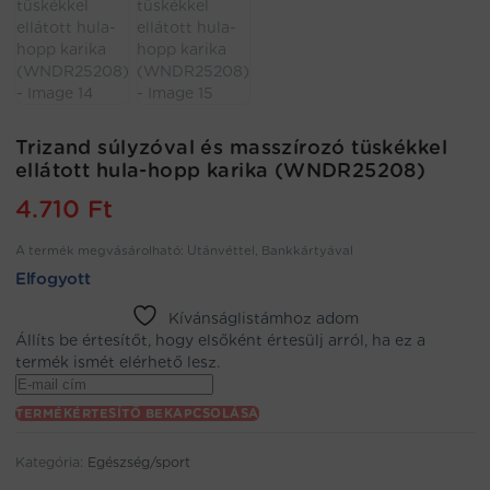
Trizand súlyzóval és masszírozó tüskékkel
ellátott hula-hopp karika (WNDR25208)
4.710
Ft
A termék megvásárolható: Utánvéttel, Bankkártyával
Elfogyott
Kívánságlistámhoz adom
Állíts be értesítőt, hogy elsőként értesülj arról, ha ez a
termék ismét elérhető lesz.
Enter
your
TERMÉKÉRTESÍTŐ BEKAPCSOLÁSA
email
address
Kategória:
Egészség/sport
to