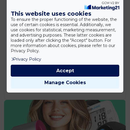
Stanley SXWTD-FT585 2 az 1-ben összecsukható
This website uses cookies
molnárkocsi és platformkocsi – 137 kg teherbírás
To ensure the proper functioning of the website, the
(EDC)
use of certain cookies is essential. Additionally, we
42.990
Ft
use cookies for statistical, marketing measurement,
and advertising purposes. These latter cookies are
Stanley SDH700 700 W ütvefúró – 13 mm-es
loaded only after clicking the "Accept" button. For
tokmánnyal (EDC)
more information about cookies, please refer to our
20.990
Ft
Privacy Policy.
PowerStart Q15 – hordozható bikázó és
Privacy Policy
légkompresszor 1000A/2000A/2500A (BBD)
37.990
Ft
Accept
Retro Kresz teszt társasjáték – közlekedési oktató
Manage Cookies
játék kicsiknek és nagyoknak (BBMJ)
5.890
Ft