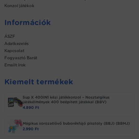
Konzol játékok
Információk
ÁSZF
Adatkezelés
Kapcsolat
Fogyasztó Barát
Emailt írok
Kiemelt termékek
Sup X 400IN1 kézi játékkonzol – Nosztalgikus
játékélmények 400 beépített játékkal (BBV)
4.890
Ft
Mágikus sorozatlövő buborékfújó pisztoly (BBJ) (BBMJ)
2.990
Ft