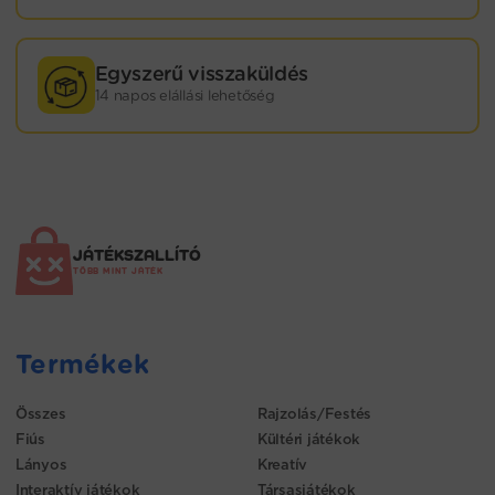
Egyszerű visszaküldés
14 napos elállási lehetőség
JÁTÉKSZALLÍTÓ
TÖBB MINT JÁTÉK
Termékek
Összes
Rajzolás/Festés
Fiús
Kültéri játékok
Lányos
Kreatív
Interaktív játékok
Társasjátékok