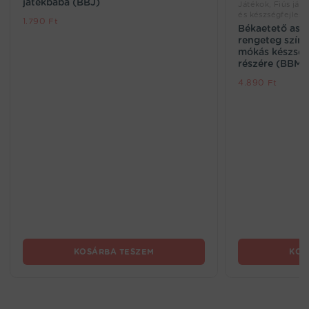
játékbaba (BBJ)
Játékok, Fiús játé
és készségfejlesz
1.790
Ft
Békaetető aszt
rengeteg színe
mókás készségf
részére (BBMJ
4.890
Ft
KOSÁRBA TESZEM
KOS