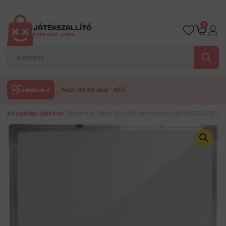
Ugrás
a
tartalomra
0
JÁTÉKSZALLÍTÓ
TÖBB MINT JÁTÉK
Products
search
Játékok ▾
Napi akciók akár -70%
Kezdőlap
›
Játékok
›
Törölhető tábla 60×40 cm Maaleo (WNDR24325)