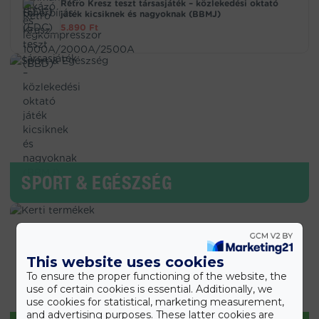
Retro Kresz teszt társasjáték – közlekedési oktató
játék kicsiknek és nagyoknak (BBMJ)
5.890
Ft
SPORT & EGÉSZSÉG
This website uses cookies
To ensure the proper functioning of the website, the
use of certain cookies is essential. Additionally, we
use cookies for statistical, marketing measurement,
and advertising purposes. These latter cookies are