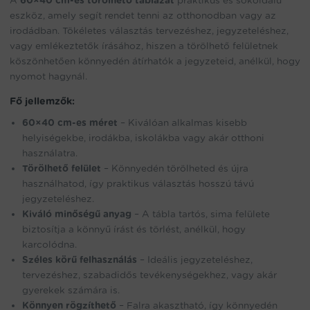
A
60×40 cm-es törölhető táblázat
praktikus és sokoldalú
eszköz, amely segít rendet tenni az otthonodban vagy az
irodádban. Tökéletes választás tervezéshez, jegyzeteléshez,
vagy emlékeztetők írásához, hiszen a törölhető felületnek
köszönhetően könnyedén átírhatók a jegyzeteid, anélkül, hogy
nyomot hagynál.
Fő jellemzők:
60×40 cm-es méret
– Kiválóan alkalmas kisebb
helyiségekbe, irodákba, iskolákba vagy akár otthoni
használatra.
Törölhető felület
– Könnyedén törölheted és újra
használhatod, így praktikus választás hosszú távú
jegyzeteléshez.
Kiváló minőségű anyag
– A tábla tartós, sima felülete
biztosítja a könnyű írást és törlést, anélkül, hogy
karcolódna.
Széles körű felhasználás
– Ideális jegyzeteléshez,
tervezéshez, szabadidős tevékenységekhez, vagy akár
gyerekek számára is.
Könnyen rögzíthető
– Falra akasztható, így könnyedén