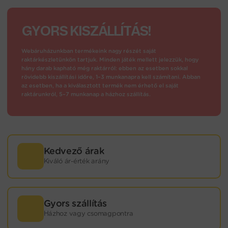
GYORS KISZÁLLÍTÁS!
Webáruházunkban termékeink nagy részét saját
raktárkészletünkön tartjuk. Minden játék mellett jelezzük, hogy
hány darab kapható még raktárról: ebben az esetben sokkal
rövidebb kiszállítási időre, 1–3 munkanapra kell számítani. Abban
az esetben, ha a kiválasztott termék nem érhető el saját
raktárunkról, 5–7 munkanap a házhoz szállítás.
Kedvező árak
Kiváló ár-érték arány
Gyors szállítás
Házhoz vagy csomagpontra