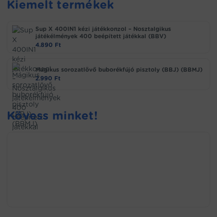
Kiemelt termékek
Sup X 400IN1 kézi játékkonzol – Nosztalgikus
játékélmények 400 beépített játékkal (BBV)
4.890
Ft
Mágikus sorozatlövő buborékfújó pisztoly (BBJ) (BBMJ)
2.990
Ft
Kövess minket!