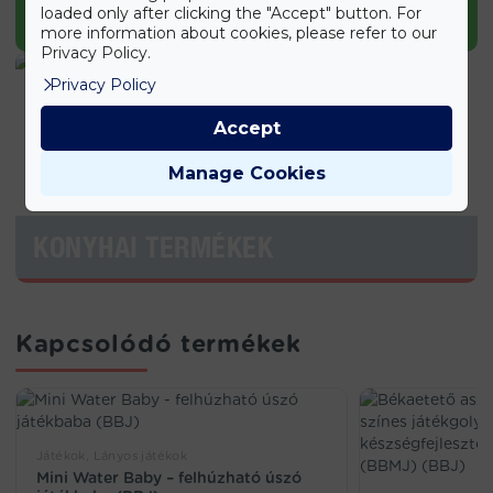
loaded only after clicking the "Accept" button. For
KERTI TERMÉKEK
more information about cookies, please refer to our
Privacy Policy.
Privacy Policy
Accept
Manage Cookies
KONYHAI TERMÉKEK
Kapcsolódó termékek
Játékok, Lányos játékok
Mini Water Baby – felhúzható úszó