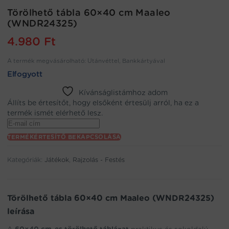
Törölhető tábla 60×40 cm Maaleo
(WNDR24325)
4.980
Ft
A termék megvásárolható: Utánvéttel, Bankkártyával
Elfogyott
Kívánságlistámhoz adom
Állíts be értesítőt, hogy elsőként értesülj arról, ha ez a
termék ismét elérhető lesz.
Enter
your
TERMÉKÉRTESÍTŐ BEKAPCSOLÁSA
email
address
Kategóriák:
Játékok
,
Rajzolás - Festés
to
join
the
waitlist
Törölhető tábla 60×40 cm Maaleo (WNDR24325)
for
leírása
this
product