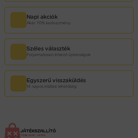
Napi akciók
Akár 70% kedvezmény
Széles választék
Folyamatosan érkező újdonságok
Egyszerű visszaküldés
14 napos elállási lehetőség
JÁTÉKSZALLÍTÓ
TÖBB MINT JÁTÉK