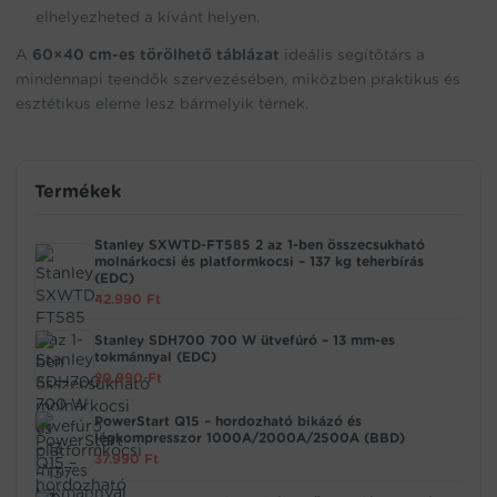
elhelyezheted a kívánt helyen.
A
60×40 cm-es törölhető táblázat
ideális segítőtárs a
mindennapi teendők szervezésében, miközben praktikus és
esztétikus eleme lesz bármelyik térnek.
Termékek
Stanley SXWTD-FT585 2 az 1-ben összecsukható
molnárkocsi és platformkocsi – 137 kg teherbírás
(EDC)
42.990
Ft
Stanley SDH700 700 W ütvefúró – 13 mm-es
tokmánnyal (EDC)
20.990
Ft
PowerStart Q15 – hordozható bikázó és
légkompresszor 1000A/2000A/2500A (BBD)
37.990
Ft