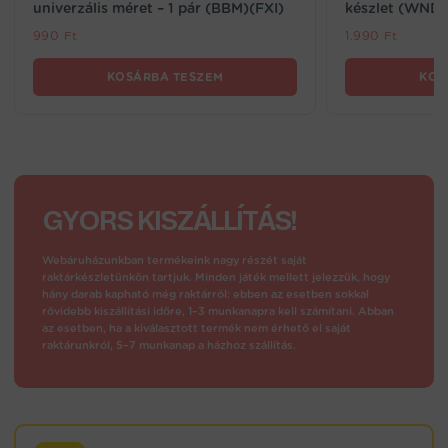
univerzális méret – 1 pár (BBM)(FXI)
készlet (WND
990
Ft
1.990
Ft
KOSÁRBA TESZEM
KOS
GYORS KISZÁLLÍTÁS!
Webáruházunkban termékeink nagy részét saját
raktárkészletünkön tartjuk. Minden játék mellett jelezzük, hogy
hány darab kapható még raktárról: ebben az esetben sokkal
rövidebb kiszállítási időre, 1–3 munkanapra kell számítani. Abban
az esetben, ha a kiválasztott termék nem érhető el saját
raktárunkról, 5–7 munkanap a házhoz szállítás.