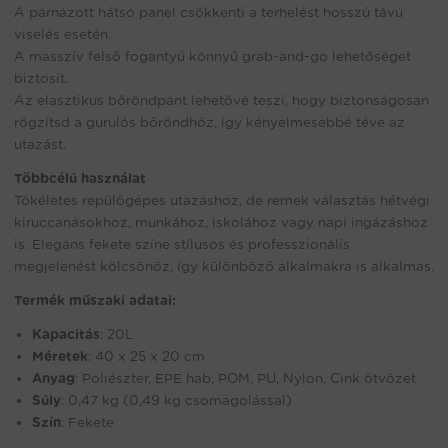
A párnázott hátsó panel csökkenti a terhelést hosszú távú
viselés esetén.
A masszív felső fogantyú könnyű grab-and-go lehetőséget
biztosít.
Az elasztikus bőröndpánt lehetővé teszi, hogy biztonságosan
rögzítsd a gurulós bőröndhöz, így kényelmesebbé téve az
utazást.
Többcélú használat
Tökéletes repülőgépes utazáshoz, de remek választás hétvégi
kiruccanásokhoz, munkához, iskolához vagy napi ingázáshoz
is. Elegáns fekete színe stílusos és professzionális
megjelenést kölcsönöz, így különböző alkalmakra is alkalmas.
Termék műszaki adatai:
Kapacitás
: 20L
Méretek
: 40 x 25 x 20 cm
Anyag
: Poliészter, EPE hab, POM, PU, Nylon, Cink ötvözet
Súly
: 0,47 kg (0,49 kg csomagolással)
Szín
: Fekete