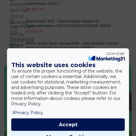
tokmánnyal (EDC)
20.990
Ft
PowerStart Q15 – hordozható bikázó és
légkompresszor 1000A/2000A/2500A (BBD)
37.990
Ft
Retro Kresz teszt társasjáték – közlekedési oktató
játék kicsiknek és nagyoknak (BBMJ)
5.890
Ft
This website uses cookies
To ensure the proper functioning of the website, the
use of certain cookies is essential. Additionally, we
use cookies for statistical, marketing measurement,
and advertising purposes. These latter cookies are
loaded only after clicking the "Accept" button. For
more information about cookies, please refer to our
Privacy Policy.
Privacy Policy
SPORT & EGÉSZSÉG
Accept