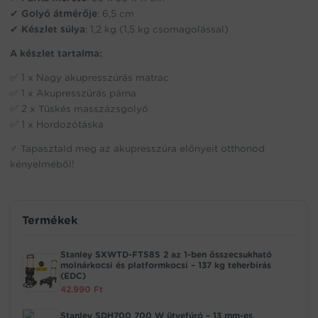
✔
Golyó átmérője
: 6,5 cm
✔
Készlet súlya
: 1,2 kg (1,5 kg csomagolással)
A készlet tartalma:
✅ 1 x Nagy akupresszúrás matrac
✅ 1 x Akupresszúrás párna
✅ 2 x Tüskés masszázsgolyó
✅ 1 x Hordozótáska
‍♂️ Tapasztald meg az akupresszúra előnyeit otthonod
kényelméből!
Termékek
Stanley SXWTD-FT585 2 az 1-ben összecsukható
molnárkocsi és platformkocsi – 137 kg teherbírás
(EDC)
42.990
Ft
Stanley SDH700 700 W ütvefúró – 13 mm-es