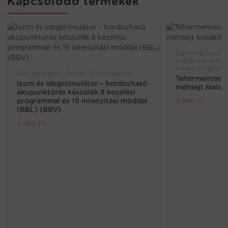
Kapcsolódó termékek
Egészség/sport, 
Autófelszerelés és
székek/forgószék
Egészség/sport, Otthon, Szépségápolás
Tehermentesítő
Izom és idegstimulátor – hordozható
méhsejt kialak
akupunktúrás készülék 8 kezelési
programmal és 15 intenzitási móddal
4.990
Ft
(BBL) (BBV)
4.990
Ft