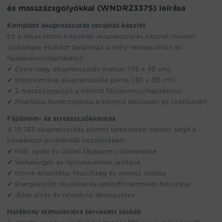
for
és masszázsgolyókkal (WNDR23375) leírása
this
product
Komplett akupresszúrás terápiás készlet
Ez a teljes testre kiterjedő akupresszúrás készlet minden
szükséges eszközt tartalmaz a mély relaxációhoz és
fájdalomcsillapításhoz:
✔ Extra nagy akupresszúrás matrac (115 x 45 cm)
✔ Ergonomikus akupresszúrás párna (30 x 30 cm)
✔ 2 masszázsgolyó a célzott fájdalomcsillapításhoz
✔ Praktikus hordozótáska a könnyű tárolásért és szállításért
Fájdalom- és stresszcsökkentés
A 13 743 akupresszúrás pontot tartalmazó matrac segít a
következő problémák kezelésében:
✔ Háti, nyaki és ízületi fájdalom csökkentése
✔ Vérkeringés és nyirokáramlás javítása
✔ Izmok ellazítása, feszültség és stressz oldása
✔ Energiaszint növelése és endorfin termelés fokozása
✔ Jobb alvás és relaxáció támogatása
Hatékony stimulációra tervezett tüskék