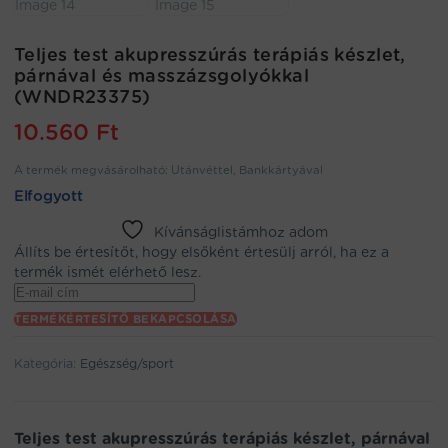
Teljes test akupresszúrás terápiás készlet,
párnával és masszázsgolyókkal
(WNDR23375)
10.560
Ft
A termék megvásárolható: Utánvéttel, Bankkártyával
Elfogyott
Kívánságlistámhoz adom
Állíts be értesítőt, hogy elsőként értesülj arról, ha ez a
termék ismét elérhető lesz.
Enter
your
TERMÉKÉRTESÍTŐ BEKAPCSOLÁSA
email
address
Kategória:
Egészség/sport
to
join
the
waitlist
Teljes test akupresszúrás terápiás készlet, párnával