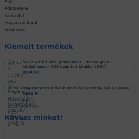
ÁSZF
Adatkezelés
Kapcsolat
Fogyasztó Barát
Emailt írok
Kiemelt termékek
Sup X 400IN1 kézi játékkonzol – Nosztalgikus
játékélmények 400 beépített játékkal (BBV)
4.890
Ft
Mágikus sorozatlövő buborékfújó pisztoly (BBJ) (BBMJ)
2.990
Ft
Kövess minket!