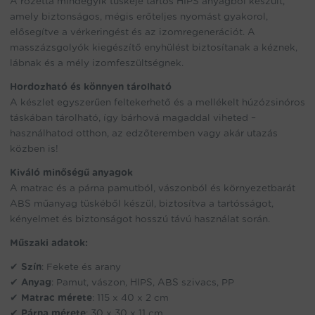
A rozetta mindegyik tüskéje tartós HIPS anyagból készült,
amely biztonságos, mégis erőteljes nyomást gyakorol,
elősegítve a vérkeringést és az izomregenerációt. A
masszázsgolyók kiegészítő enyhülést biztosítanak a kéznek,
lábnak és a mély izomfeszültségnek.
Hordozható és könnyen tárolható
A készlet egyszerűen feltekerhető és a mellékelt húzózsinóros
táskában tárolható, így bárhová magaddal viheted –
használhatod otthon, az edzőteremben vagy akár utazás
közben is!
Kiváló minőségű anyagok
A matrac és a párna pamutból, vászonból és környezetbarát
ABS műanyag tüskéből készül, biztosítva a tartósságot,
kényelmet és biztonságot hosszú távú használat során.
Műszaki adatok:
✔
Szín
: Fekete és arany
✔
Anyag
: Pamut, vászon, HIPS, ABS szivacs, PP
✔
Matrac mérete
: 115 x 40 x 2 cm
✔
Párna mérete
: 30 x 30 x 11 cm