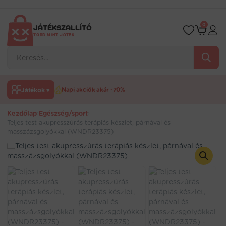
Ugrás
a
tartalomra
0
JÁTÉKSZALLÍTÓ
TÖBB MINT JÁTÉK
Products
search
Játékok ▾
Napi akciók akár -70%
Kezdőlap
›
Egészség/sport
›
Teljes test akupresszúrás terápiás készlet, párnával és
masszázsgolyókkal (WNDR23375)