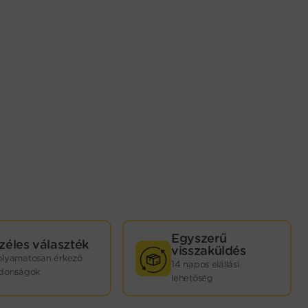
Egyszerű
zéles választék
visszaküldés
olyamatosan érkező
14 napos elállási
jdonságok
lehetőség