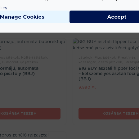
licy
Manage Cookies
Accept
os játékok, Kültéri játékok,
Játékok, Fiús játékok, Kreatív és
, Buborékfújó játékok
készségfejlesztő játékok, Társasjá
formájú, automata
BIG BUY asztali flipper foci 
ó pisztoly (BBJ)
– kétszemélyes asztali foci 
(BBJ)
9.990
Ft
KOSÁRBA TESZEM
KOSÁRBA TESZEM