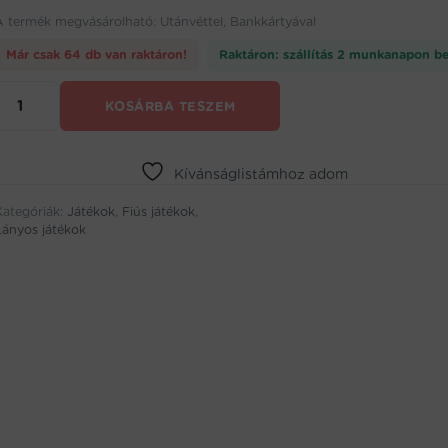
A termék megvásárolható: Utánvéttel, Bankkártyával
Már csak 64 db van raktáron!
Raktáron: szállítás 2 munkanapon be
Tamagotchi
KOSÁRBA TESZEM
virtuális
kisállat
(BBJ)
mennyiség
Kívánságlistámhoz adom
Kategóriák:
Játékok
,
Fiús játékok
,
Lányos játékok