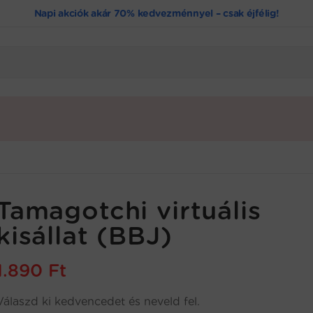
Napi akciók akár 70% kedvezménnyel – csak éjfélig!
Tamagotchi virtuális
kisállat (BBJ)
1.890
Ft
Válaszd ki kedvencedet és neveld fel.