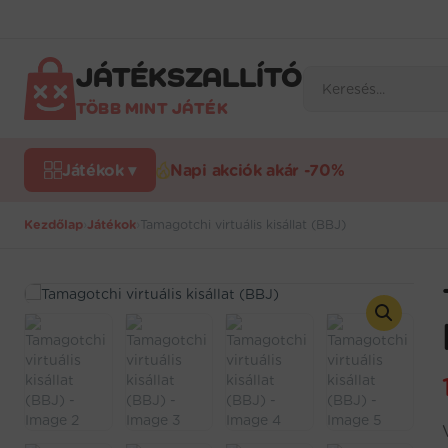
Ugrás
a
tartalomra
JÁTÉKSZALLÍTÓ
Products
search
TÖBB MINT JÁTÉK
Játékok ▾
Napi akciók akár -70%
Kezdőlap
›
Játékok
›
Tamagotchi virtuális kisállat (BBJ)