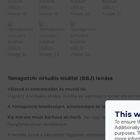
Tamagotchi virtuális kisállat (BBJ) leírása
Válaszd ki kedvencedet és neveld fel.
Vigyázz a virtuális állatra, mintha az valóságos lenne: etesd meg,
A Tamagotchi felelősségre, kötelességre és fegyelemre tanít.
This w
Kis mérete miatt bárhová elvihető.
Van egy lánca, amelynek kö
To ensure t
Hanghatásokkal rendelkezik.
Additionall
purposes. T
A termék színe a készlettől függően, véletlenszerűen kerül kivál
more inform