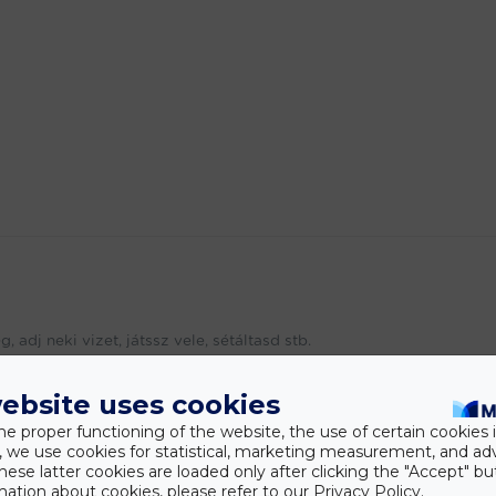
 adj neki vizet, játssz vele, sétáltasd stb.
Készítse elő a gyermeket egy igazi háziállat megjelenésére a házb
ebsite uses cookies
szönhetően kulcstartóként használható.
he proper functioning of the website, the use of certain cookies i
y, we use cookies for statistical, marketing measurement, and ad
hese latter cookies are loaded only after clicking the "Accept" bu
asztásra (a kép illusztráció).
ation about cookies, please refer to our Privacy Policy.