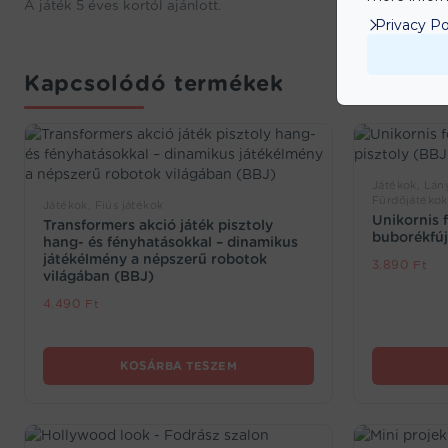
A játék 5 éves kortól ajánlott.
Privacy Po
Kapcsolódó termékek
Játékok, Lány
Fürdőjátékok
Játékok, Fiús játékok
Unikornis 
Transformers akció játék pisztoly
buborékfúj
hang- és fényhatásokkal – dinamikus
játékélmény a népszerű robotok
3.890
Ft
világában (BBJ)
4.490
Ft
KOSÁRBA TESZEM