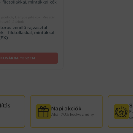
 játékok, Lányos játékok, Kreatív
lesztő játékok
ktoros zenélő rajzasztal
 – filctollakkal, mintákkal
(FX)
KOSÁRBA TESZEM
lítás
S
Napi akciók
F
Akár 70% kedvezmény
ú