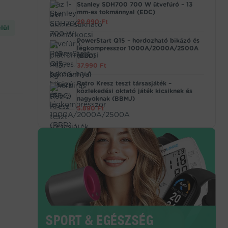
Stanley SDH700 700 W ütvefúró – 13
mm-es tokmánnyal (EDC)
20.990
Ft
lül
PowerStart Q15 – hordozható bikázó és
légkompresszor 1000A/2000A/2500A
(BBD)
37.990
Ft
Retro Kresz teszt társasjáték –
közlekedési oktató játék kicsiknek és
nagyoknak (BBMJ)
5.890
Ft
SPORT & EGÉSZSÉG