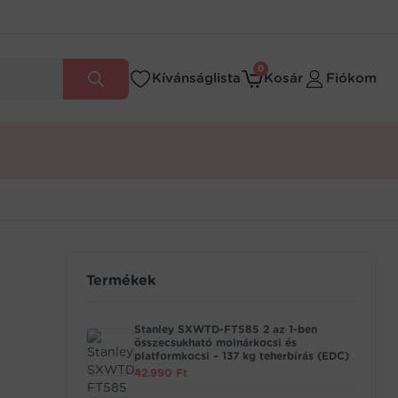
0
Kívánságlista
Kosár
Fiókom
Termékek
Stanley SXWTD-FT585 2 az 1-ben
összecsukható molnárkocsi és
platformkocsi – 137 kg teherbírás (EDC)
42.990
Ft