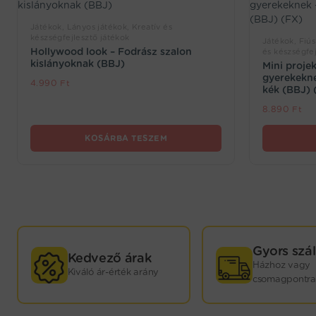
Játékok, Lányos játékok, Kreatív és
készségfejlesztő játékok
Játékok, Fiús
Hollywood look – Fodrász szalon
és készségfej
kislányoknak (BBJ)
Mini proje
gyerekeknek
4.990
Ft
kék (BBJ) 
8.890
Ft
KOSÁRBA TESZEM
GYORS
Gyors szál
Kedvező árak
Házhoz vagy
Kiváló ár-érték arány
KISZÁLLÍTÁS!
csomagpontra