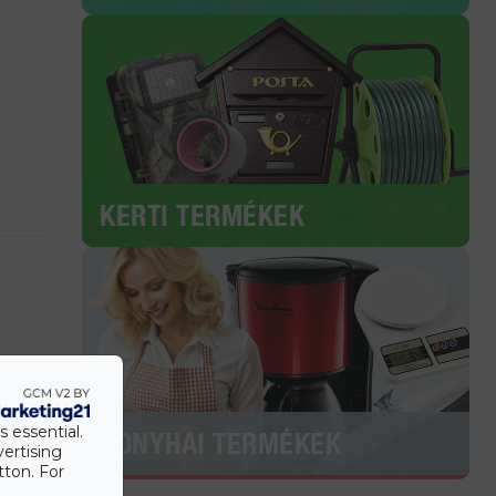
KERTI TERMÉKEK
an.
s essential.
KONYHAI TERMÉKEK
vertising
tton. For