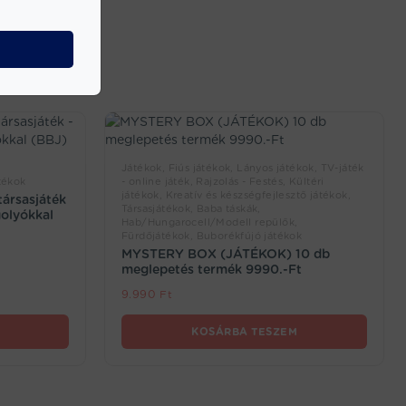
Játékok, Fiús játékok, Lányos játékok, TV-játék
tékok
- online játék, Rajzolás - Festés, Kültéri
játékok, Kreatív és készségfejlesztő játékok,
társasjáték
Társasjátékok, Baba táskák,
golyókkal
Hab/Hungarocell/Modell repülők,
Fürdőjátékok, Buborékfújó játékok
MYSTERY BOX (JÁTÉKOK) 10 db
meglepetés termék 9990.-Ft
9.990
Ft
KOSÁRBA TESZEM