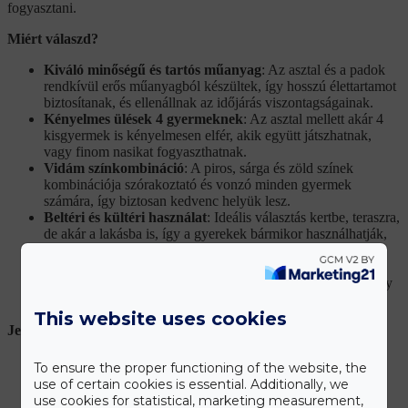
fogyasztani.
Miért válaszd?
Kiváló minőségű és tartós műanyag
: Az asztal és a padok
rendkívül erős műanyagból készültek, így hosszú élettartamot
biztosítanak, és ellenállnak az időjárás viszontagságainak.
Kényelmes ülések 4 gyermeknek
: Az asztal mellett akár 4
kisgyermek is kényelmesen elfér, akik együtt játszhatnak,
vagy finom nasikat fogyaszthatnak.
Vidám színkombináció
: A piros, sárga és zöld színek
kombinációja szórakoztató és vonzó minden gyermek
számára, így biztosan kedvenc helyük lesz.
Beltéri és kültéri használat
: Ideális választás kertbe, teraszra,
de akár a lakásba is, így a gyerekek bármikor használhatják,
amikor csak kedvük tartja.
Különleges alkalmakra és mindennapi használatra
:
Tökéletes választás játékhoz, kreatív tevékenységekhez vagy
akár egy kis piknikhez a szabadban.
This website uses cookies
Jellemzők:
Méret
: 70 x 79 x 47 cm
To ensure the proper functioning of the website, the
Célcsoport
: 2 éves kortól
use of certain cookies is essential. Additionally, we
Anyag
: Kiváló minőségű és tartós műanyag
use cookies for statistical, marketing measurement,