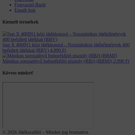
Fogyasztó Barát
Emailt írok
Kiemelt termékek
Sup X 400IN1 kézi játékkonzol – Nosztalgikus játékélmények 400
beépített játékkal (BBV)
4.890
Ft
Mágikus sorozatlövő buborékfújó pisztoly (BBJ) (BBMJ)
2.990
Ft
Kövess minket!
© 2026 Játékszallító – Minden jog fenntartva.