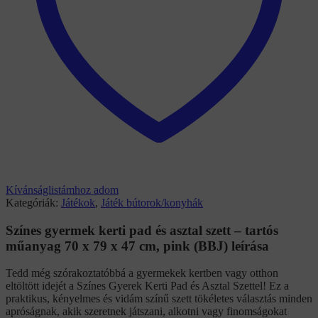
Kívánságlistámhoz adom
Kategóriák:
Játékok
,
Játék bútorok/konyhák
Színes gyermek kerti pad és asztal szett – tartós
műanyag 70 x 79 x 47 cm, pink (BBJ) leírása
Tedd még szórakoztatóbbá a gyermekek kertben vagy otthon
eltöltött idejét a Színes Gyerek Kerti Pad és Asztal Szettel! Ez a
praktikus, kényelmes és vidám színű szett tökéletes választás minden
apróságnak, akik szeretnek játszani, alkotni vagy finomságokat