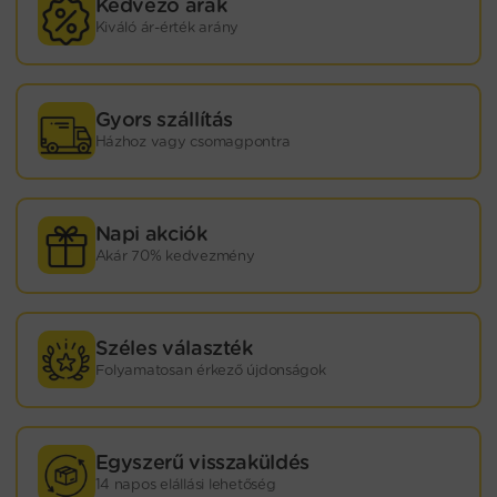
Kedvező árak
Kiváló ár-érték arány
Gyors szállítás
Házhoz vagy csomagpontra
Napi akciók
Akár 70% kedvezmény
Széles választék
Folyamatosan érkező újdonságok
Egyszerű visszaküldés
14 napos elállási lehetőség