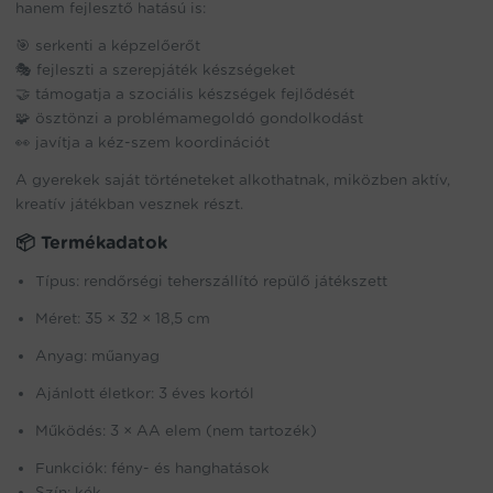
hanem fejlesztő hatású is:
🎯 serkenti a képzelőerőt
🎭 fejleszti a szerepjáték készségeket
🤝 támogatja a szociális készségek fejlődését
🧩 ösztönzi a problémamegoldó gondolkodást
👀 javítja a kéz-szem koordinációt
A gyerekek saját történeteket alkothatnak, miközben aktív,
kreatív játékban vesznek részt.
📦 Termékadatok
Típus: rendőrségi teherszállító repülő játékszett
Méret: 35 × 32 × 18,5 cm
Anyag: műanyag
Ajánlott életkor: 3 éves kortól
Működés: 3 × AA elem (nem tartozék)
Funkciók: fény- és hanghatások
Szín: kék