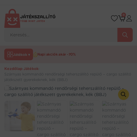
Ugrás
a
tartalomra
0
JÁTÉKSZALLÍTÓ
TÖBB MINT JÁTÉK
Products
search
Játékok ▾
Napi akciók akár -70%
Kezdőlap
›
Játékok
›
Szárnyas kommandó rendőrségi teherszállító repülő – cargo szállító
játékszett gyerekeknek, kék (BBJ)