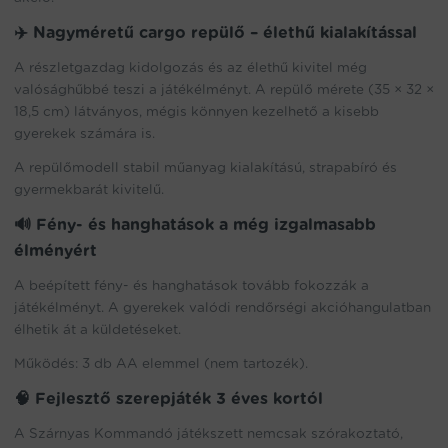
✈️ Nagyméretű cargo repülő – élethű kialakítással
A részletgazdag kidolgozás és az élethű kivitel még
valósághűbbé teszi a játékélményt. A repülő mérete (35 × 32 ×
18,5 cm) látványos, mégis könnyen kezelhető a kisebb
gyerekek számára is.
A repülőmodell stabil műanyag kialakítású, strapabíró és
gyermekbarát kivitelű.
🔊 Fény- és hanghatások a még izgalmasabb
élményért
A beépített fény- és hanghatások tovább fokozzák a
játékélményt. A gyerekek valódi rendőrségi akcióhangulatban
élhetik át a küldetéseket.
Működés: 3 db AA elemmel (nem tartozék).
🧠 Fejlesztő szerepjáték 3 éves kortól
A Szárnyas Kommandó játékszett nemcsak szórakoztató,