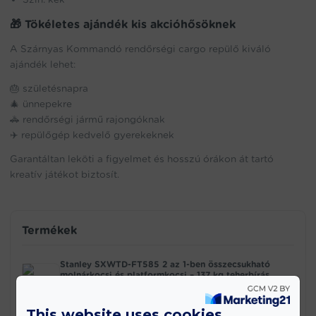
🎁 Tökéletes ajándék kis akcióhősöknek
A Szárnyas Kommandó rendőrségi cargo repülő kiváló
ajándék lehet:
🎂 születésnapra
🎄 ünnepekre
🚓 rendőrségi jármű rajongóknak
✈️ repülőgép kedvelő gyerekeknek
Garantáltan leköti a figyelmet és hosszú órákon át tartó
kreatív játékot biztosít.
Termékek
Stanley SXWTD-FT585 2 az 1-ben összecsukható
molnárkocsi és platformkocsi – 137 kg teherbírás
(EDC)
42.990
Ft
This website uses cookies