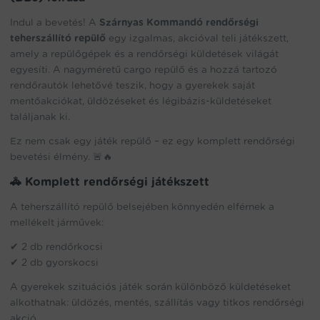
Indul a bevetés! A
Szárnyas Kommandó rendőrségi
teherszállító repülő
egy izgalmas, akcióval teli játékszett,
amely a repülőgépek és a rendőrségi küldetések világát
egyesíti. A nagyméretű cargo repülő és a hozzá tartozó
rendőrautók lehetővé teszik, hogy a gyerekek saját
mentőakciókat, üldözéseket és légibázis-küldetéseket
találjanak ki.
Ez nem csak egy játék repülő – ez egy komplett rendőrségi
bevetési élmény. 🚨🔥
🚓 Komplett rendőrségi játékszett
A teherszállító repülő belsejében könnyedén elférnek a
mellékelt járművek:
✔ 2 db rendőrkocsi
✔ 2 db gyorskocsi
A gyerekek szituációs játék során különböző küldetéseket
alkothatnak: üldözés, mentés, szállítás vagy titkos rendőrségi
akció.