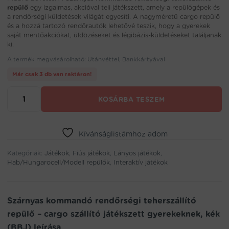
repülő
egy izgalmas, akcióval teli játékszett, amely a repülőgépek és
a rendőrségi küldetések világát egyesíti. A nagyméretű cargo repülő
és a hozzá tartozó rendőrautók lehetővé teszik, hogy a gyerekek
saját mentőakciókat, üldözéseket és légibázis-küldetéseket találjanak
ki.
A termék megvásárolható: Utánvéttel, Bankkártyával
Már csak 3 db van raktáron!
Szárnyas
KOSÁRBA TESZEM
kommandó
rendőrségi
teherszállító
repülő
Kívánságlistámhoz adom
–
Kategóriák:
cargo
Játékok
,
Fiús játékok
,
Lányos játékok
,
Hab/Hungarocell/Modell repülők
,
Interaktív játékok
szállító
játékszett
gyerekeknek,
kék
Szárnyas kommandó rendőrségi teherszállító
(BBJ)
repülő – cargo szállító játékszett gyerekeknek, kék
mennyiség
(BBJ) leírása