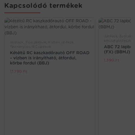
Kapcsolódó termékek
Játékok, Szórakoz
készségfejlesztő 
Játékok, Fiús játékok, Kültéri játékok,
ABC 72 lapból
Távirányítós/RC játékok
(FX) (BBMJ)
Kétéltű RC kaszkadőrautó OFF ROAD
– vízben is irányítható, átfordul,
1.390
Ft
körbe fordul (BBJ)
17.790
Ft