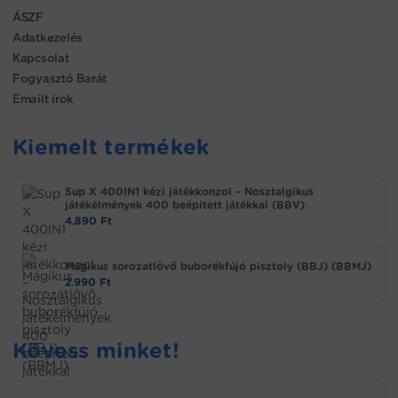
ÁSZF
Adatkezelés
Kapcsolat
Fogyasztó Barát
Emailt írok
Kiemelt termékek
Sup X 400IN1 kézi játékkonzol – Nosztalgikus
játékélmények 400 beépített játékkal (BBV)
4.890
Ft
Mágikus sorozatlövő buborékfújó pisztoly (BBJ) (BBMJ)
2.990
Ft
Kövess minket!