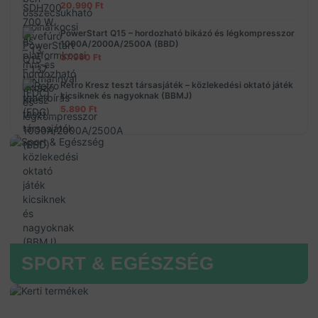
20.990
Ft
PowerStart Q15 – hordozható bikázó és légkompresszor
1000A/2000A/2500A (BBD)
37.990
Ft
Retro Kresz teszt társasjáték – közlekedési oktató játék
kicsiknek és nagyoknak (BBMJ)
5.890
Ft
SPORT & EGÉSZSÉG