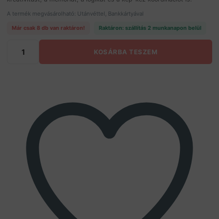
A termék megvásárolható: Utánvéttel, Bankkártyával
Már csak 8 db van raktáron!
Raktáron: szállítás 2 munkanapon belül
Számkártya
KOSÁRBA TESZEM
-
fejlesztő
játék
-
kivonás
témakör
(FX)
(BBKM)
mennyiség