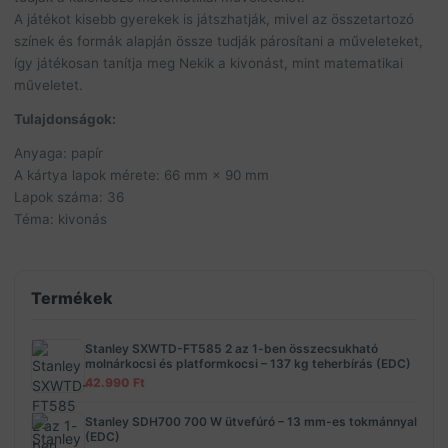
A játékot kisebb gyerekek is játszhatják, mivel az összetartozó
színek és formák alapján össze tudják párosítani a műveleteket,
így játékosan tanítja meg Nekik a kivonást, mint matematikai
műveletet.
Tulajdonságok:
Anyaga: papír
A kártya lapok mérete: 66 mm × 90 mm
Lapok száma: 36
Téma: kivonás
Termékek
Stanley SXWTD-FT585 2 az 1-ben összecsukható
molnárkocsi és platformkocsi – 137 kg teherbírás (EDC)
42.990
Ft
Stanley SDH700 700 W ütvefúró – 13 mm-es tokmánnyal
(EDC)