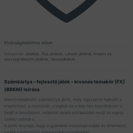
Kívánságlistámhoz adom
Kategóriák:
Játékok
,
Fiús játékok
,
Lányos játékok
,
Kreatív és
készségfejlesztő játékok
,
Társasjátékok
Számkártya – fejlesztő játék – kivonás témakör (FX)
(BBKM) leírása
Memóriafejlesztő számkártya játék, mely egyszerre fejleszti a
kreativitást, a memóriát, a logikát és a kép-kéz koordinációt is.
Segít a tanulásban, valamint kiváló szórakozást nyújt az egész
család számára.
A játék lényege, hogy a gyerekek összekapcsolják és értelmezni
tudják a különböző matematikai műveleteket.