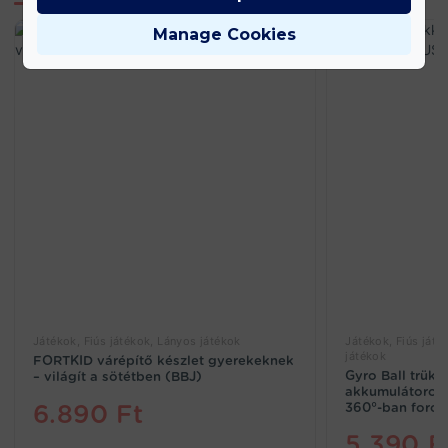
Manage Cookies
Játékok, Fiús játékok, Lányos játékok
Játékok, Fiús játé
játékok
FORTKID várépítő készlet gyerekeknek
Gyro Ball trük
– világít a sötétben (BBJ)
akkumulátoros 
6.890
Ft
360°-ban forog
5.390
F