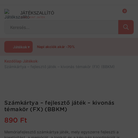
Ugrás
a
0
JÁTÉKSZALLÍTÓ
tartalomra
TÖBB MINT JÁTÉK
Products
search
Játékok ▾
Napi akciók akár -70%
Kezdőlap
›
Játékok
›
Számkártya – fejlesztő játék – kivonás témakör (FX) (BBKM)
Számkártya – fejlesztő játék – kivonás
témakör (FX) (BBKM)
890
Ft
Memóriafejlesztő számkártya játék, mely egyszerre fejleszti a
kreativitást, a memóriát, a logikát és a kép-kéz koordinációt is.