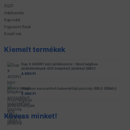
ÁSZF
Adatkezelés
Kapcsolat
Fogyasztó Barát
Emailt írok
Kiemelt termékek
Sup X 400IN1 kézi játékkonzol – Nosztalgikus
játékélmények 400 beépített játékkal (BBV)
4.890
Ft
Mágikus sorozatlövő buborékfújó pisztoly (BBJ) (BBMJ)
2.990
Ft
Kövess minket!